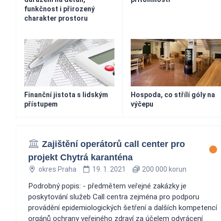
funkčnost i přirozený
charakter prostoru
Finanční jistota s lidským
Hospoda, co střílí góly na
přístupem
výčepu
Zajištění operátorů call center pro
projekt Chytrá karanténa
okres Praha
19. 1. 2021
200 000 korun
Podrobný popis: - předmětem veřejné zakázky je
poskytování služeb Call centra zejména pro podporu
provádění epidemiologických šetření a dalších kompetencí
orgánů ochrany veřejného zdraví za účelem odvrácení