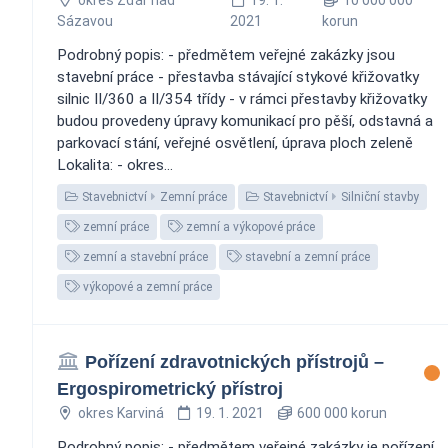
Sázavou
2021
korun
Podrobný popis: - předmětem veřejné zakázky jsou
stavební práce - přestavba stávající stykové křižovatky
silnic II/360 a II/354 třídy - v rámci přestavby křižovatky
budou provedeny úpravy komunikací pro pěší, odstavná a
parkovací stání, veřejné osvětlení, úprava ploch zeleně
Lokalita: - okres...
Stavebnictví
Zemní práce
Stavebnictví
Silniční stavby
zemní práce
zemní a výkopové práce
zemní a stavební práce
stavební a zemní práce
výkopové a zemní práce
Pořízení zdravotnických přístrojů –
Ergospirometrický přístroj
okres Karviná
19. 1. 2021
600 000 korun
Podrobný popis: - předmětem veřejné zakázky je pořízení