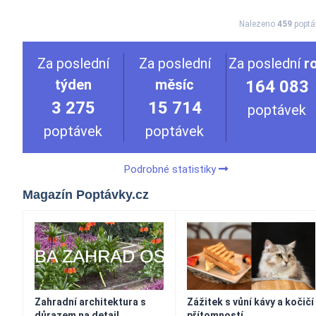
Nalezeno
459
poptá
Za poslední
Za poslední
Za poslední
r
týden
měsíc
164 083
3 275
15 714
poptávek
poptávek
poptávek
Podrobné statistiky
Magazín Poptávky.cz
Zahradní architektura s
Zážitek s vůní kávy a kočičí
důrazem na detail,
přítomností