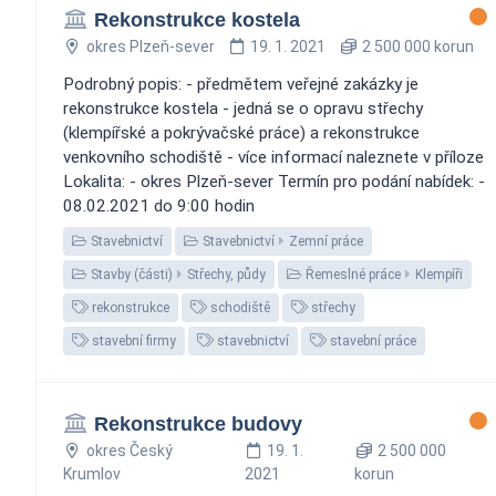
Rekonstrukce kostela
okres Plzeň-sever
19. 1. 2021
2 500 000 korun
Podrobný popis: - předmětem veřejné zakázky je
rekonstrukce kostela - jedná se o opravu střechy
(klempířské a pokrývačské práce) a rekonstrukce
venkovního schodiště - více informací naleznete v příloze
Lokalita: - okres Plzeň-sever Termín pro podání nabídek: -
08.02.2021 do 9:00 hodin
Stavebnictví
Stavebnictví
Zemní práce
Stavby (části)
Střechy, půdy
Řemeslné práce
Klempíři
rekonstrukce
schodiště
střechy
stavební firmy
stavebnictví
stavební práce
Rekonstrukce budovy
okres Český
19. 1.
2 500 000
Krumlov
2021
korun