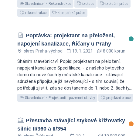
Stavebnictví
Rekonstrukce
izolace
izolační práce
rekonstrukce
klempířské práce
Poptávka: projektant na přeložení,
napojení kanalizace, Říčany u Prahy
okres Praha-východ
19. 1. 2021
8 000 korun
Sháním stavebnictví: Popis: projektant na přeložení,
napojení kanalizace Specifikace: - z našeho bytového
domu do nové šachty městské kanalizace - stávající
sdružená přípojka je již nevyhovující - s tím souvisí, že
potřebuji zjistit, zda se dostaneme do 1. nebo 2. šachty...
Stavebnictví
Projektanti - pozemní stavby
projekční práce
Přestavba stávající stykové křižovatky
silnic II/360 a II/354
okres Žďár nad
19. 1.
10 000 000