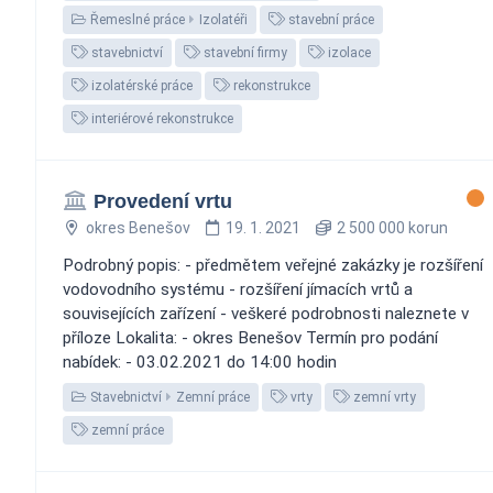
Řemeslné práce
Izolatéři
stavební práce
stavebnictví
stavební firmy
izolace
izolatérské práce
rekonstrukce
interiérové rekonstrukce
Provedení vrtu
okres Benešov
19. 1. 2021
2 500 000 korun
Podrobný popis: - předmětem veřejné zakázky je rozšíření
vodovodního systému - rozšíření jímacích vrtů a
souvisejících zařízení - veškeré podrobnosti naleznete v
příloze Lokalita: - okres Benešov Termín pro podání
nabídek: - 03.02.2021 do 14:00 hodin
Stavebnictví
Zemní práce
vrty
zemní vrty
zemní práce