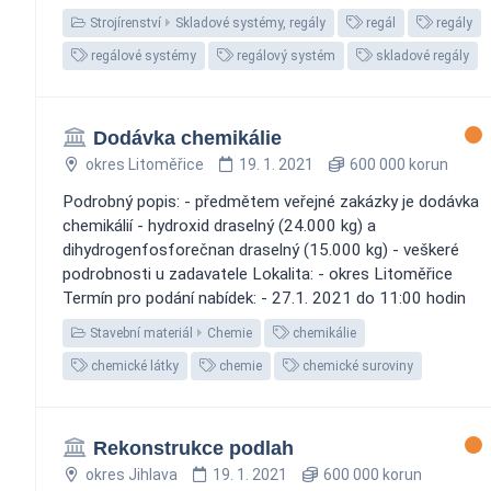
Strojírenství
Skladové systémy, regály
regál
regály
regálové systémy
regálový systém
skladové regály
Dodávka chemikálie
okres Litoměřice
19. 1. 2021
600 000 korun
Podrobný popis: - předmětem veřejné zakázky je dodávka
chemikálií - hydroxid draselný (24.000 kg) a
dihydrogenfosforečnan draselný (15.000 kg) - veškeré
podrobnosti u zadavatele Lokalita: - okres Litoměřice
Termín pro podání nabídek: - 27.1. 2021 do 11:00 hodin
Stavební materiál
Chemie
chemikálie
chemické látky
chemie
chemické suroviny
Rekonstrukce podlah
okres Jihlava
19. 1. 2021
600 000 korun