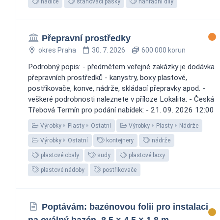
hadice
stahovací pásky
náhradní díly
Přepravní prostředky
okres Praha
30. 7. 2026
600 000 korun
Podrobný popis: - předmětem veřejné zakázky je dodávka
přepravních prostředků - kanystry, boxy plastové,
postřikovače, konve, nádrže, skládací přepravky apod. -
veškeré podrobnosti naleznete v příloze Lokalita: - Česká
Třebová Termín pro podání nabídek: - 21. 09. 2026 12:00
Výrobky
Plasty
Ostatní
Výrobky
Plasty
Nádrže
Výrobky
Ostatní
kontejnery
nádrže
plastové obaly
sudy
plastové boxy
plastové nádoby
postřikovače
Poptávám: bazénovou folii pro instalaci
na oválný bazén, 8,5 × 4,5 × 1,8 m