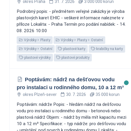
okres Praha
31. 7. 2026
3 000 000 korun
Podrobný popis: - předmětem veřejné zakázky je výroba
plastových karet EHIC - veškeré informace naleznete v
příloze Lokalita: - Praha Termín pro podání nabídek: - 14.
08. 2026 10:00
Výrobky
Plasty
Výrobky
Plasty
Ostatní
Výrobky
Ostatní
plastové karty
krabičky na karty
plastové výrobky
plastové produkty
Poptávám: nádrž na dešťovou vodu
pro instalaci u rodinného domu, 10 a 12 m³
okres Plzeň-sever
30. 7. 2026
35 000 korun
Poptávám: nádrže Popis: - hledám nádrž na dešťovou
vodu pro instalaci u rodinného domu - betonová nebo
plastová nádrž Objem: - nádrž by měla mít kapacitu mezi
10 a 12 m³ Specifikace: - typ nádrže: pro dešťovou vodu
- umístění: pod povrch k rodinnému domu Lokalita: -