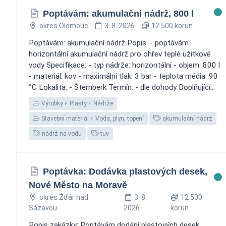
Poptávám: akumulační nádrž, 800 l
okres Olomouc
3. 8. 2026
12 500 korun
Poptávám: akumulační nádrž Popis: - poptávám
horizontální akumulační nádrž pro ohřev teplé užitkové
vody Specifikace: - typ nádrže: horizontální - objem: 800 l
- materiál: kov - maximální tlak: 3 bar - teplota média: 90
°C Lokalita: - Šternberk Termín: - dle dohody Doplňující...
Výrobky
Plasty
Nádrže
Stavební materiál
Voda, plyn, topení
akumulační nádrž
nádrž na vodu
tuv
Poptávka: Dodávka plastových desek,
Nové Město na Moravě
okres Žďár nad
3. 8.
12 500
Sázavou
2026
korun
Popis zakázky: Poptávám dodání plastových desek