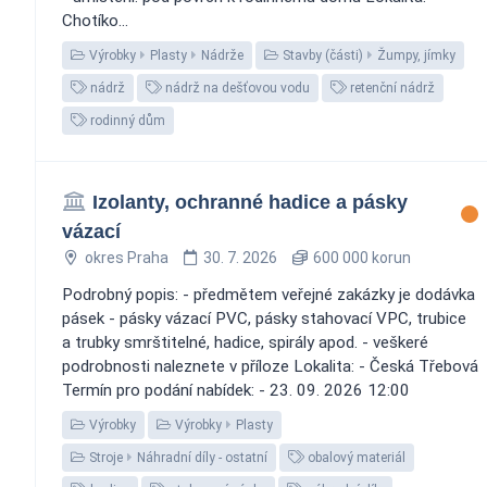
Chotíko...
Výrobky
Plasty
Nádrže
Stavby (části)
Žumpy, jímky
nádrž
nádrž na dešťovou vodu
retenční nádrž
rodinný dům
Izolanty, ochranné hadice a pásky
vázací
okres Praha
30. 7. 2026
600 000 korun
Podrobný popis: - předmětem veřejné zakázky je dodávka
pásek - pásky vázací PVC, pásky stahovací VPC, trubice
a trubky smrštitelné, hadice, spirály apod. - veškeré
podrobnosti naleznete v příloze Lokalita: - Česká Třebová
Termín pro podání nabídek: - 23. 09. 2026 12:00
Výrobky
Výrobky
Plasty
Stroje
Náhradní díly - ostatní
obalový materiál