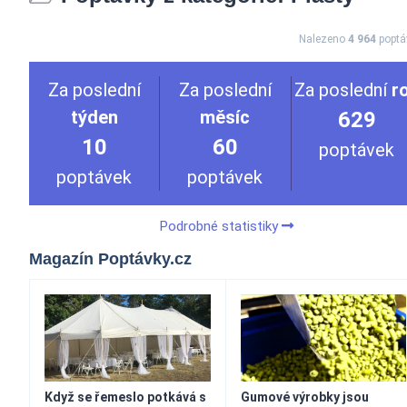
Nalezeno
4 964
poptá
Za poslední
Za poslední
Za poslední
r
týden
měsíc
629
10
60
poptávek
poptávek
poptávek
Podrobné statistiky
Magazín Poptávky.cz
Když se řemeslo potkává s
Gumové výrobky jsou