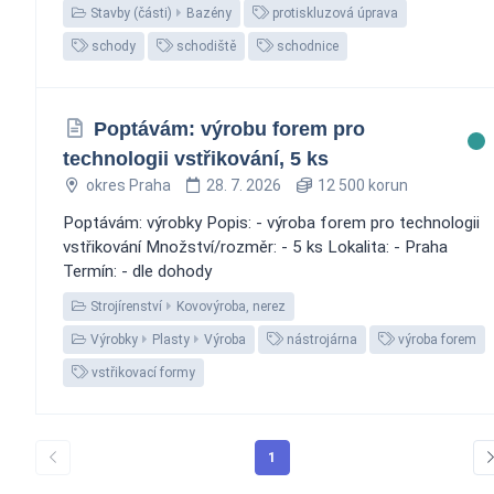
Stavby (části)
Bazény
protiskluzová úprava
schody
schodiště
schodnice
Poptávám: výrobu forem pro
technologii vstřikování, 5 ks
okres Praha
28. 7. 2026
12 500 korun
Poptávám: výrobky Popis: - výroba forem pro technologii
vstřikování Množství/rozměr: - 5 ks Lokalita: - Praha
Termín: - dle dohody
Strojírenství
Kovovýroba, nerez
Výrobky
Plasty
Výroba
nástrojárna
výroba forem
vstřikovací formy
1