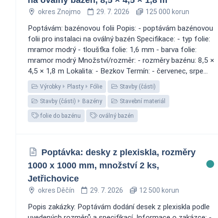
okres Znojmo
29. 7. 2026
125 000 korun
Poptávám: bazénovou folii Popis: - poptávám bazénovou
folii pro instalaci na oválný bazén Specifikace: - typ folie:
mramor modrý - tloušťka folie: 1,6 mm - barva folie:
mramor modrý Množství/rozměr: - rozměry bazénu: 8,5 ×
4,5 × 1,8 m Lokalita: - Bezkov Termín: - červenec, srpe...
Výrobky
Plasty
Fólie
Stavby (části)
Stavby (části)
Bazény
Stavební materiál
folie do bazénu
oválný bazén
Poptávka: desky z plexiskla, rozměry
1000 x 1000 mm, množství 2 ks,
Jetřichovice
okres Děčín
29. 7. 2026
12 500 korun
Popis zakázky: Poptávám dodání desek z plexiskla podle
uvedených rozměrů a specifikací. Informace o zakázce: -