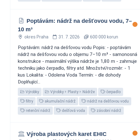
Poptávám: nádrž na dešťovou vodu, 7–
10 m³
okres Praha
31. 7. 2026
600 000 korun
Poptávám: nádrž na dešťovou vodu Popis: - poptávám
nádrž na dešťovou vodu o objemu 7–10 m³ - samonosná
konstrukce - maximální výška nádrže je 1,80 m - zahrnuje
techniku jako čerpadlo, filtry atd. Množství/rozměr: - 1
kus Lokalita: - Odolena Voda Termín: - dle dohody
Doplňující...
Výrobky
Výrobky
Plasty
Nádrže
čerpadlo
filtry
akumulační nádrž
nádrž na dešťovou vodu
retenční nádrž
dešťová voda
zásobní nádrž
Výroba plastových karet EHIC