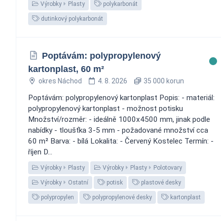
Výrobky
Plasty
polykarbonát
dutinkový polykarbonát
Poptávám: polypropylenový
kartonplast, 60 m²
okres Náchod
4. 8. 2026
35 000 korun
Poptávám: polypropylenový kartonplast Popis: - materiál:
polypropylenový kartonplast - možnost potisku
Množství/rozměr: - ideálně 1000x4500 mm, jinak podle
nabídky - tloušťka 3-5 mm - požadované množství cca
60 m² Barva: - bílá Lokalita: - Červený Kostelec Termín: -
říjen D...
Výrobky
Plasty
Výrobky
Plasty
Polotovary
Výrobky
Ostatní
potisk
plastové desky
polypropylen
polypropylenové desky
kartonplast