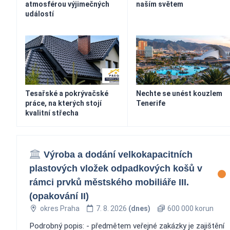
atmosférou výjimečných
naším světem
událostí
Tesařské a pokrývačské
Nechte se unést kouzlem
práce, na kterých stojí
Tenerife
kvalitní střecha
Výroba a dodání velkokapacitních
plastových vložek odpadkových košů v
rámci prvků městského mobiliáře III.
(opakování II)
okres Praha
7. 8. 2026
(dnes)
600 000 korun
Podrobný popis: - předmětem veřejné zakázky je zajištění