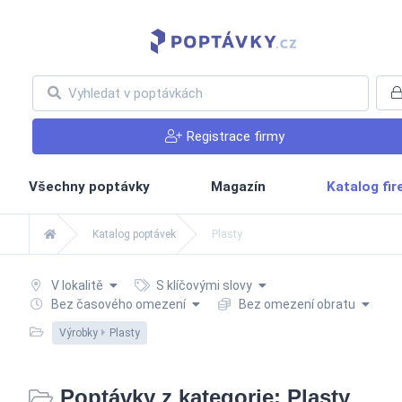
Registrace firmy
Všechny poptávky
Magazín
Katalog fi
Katalog poptávek
Plasty
V lokalitě
S klíčovými slovy
Bez časového omezení
Bez omezení obratu
Výrobky
Plasty
Poptávky z kategorie: Plasty