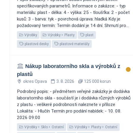
specifikovaných parametrů. Informace o zakázce: - typ
materiálu: plast - délka: 4 - výška: 25 - tloušťka: 2 - počet
kusů: 3 - barva: tyk - povrchová úprava: hladká Kdy je
požadovaný termín: Termín dodání je 14 dní. Shrnutí pro...
Výrobky
Výrobky
Plasty
plast
plastové desky
plastové materiály
Nákup laboratorního skla a výrobků z
plastů
okres Opava
3. 8. 2026
125 000 korun
Podrobný popis: - předmětem veřejné zakázky je dodávka
laboratorního skla - součástí je i dodávka různých výrobků
z plastu - veškeré podrobnosti naleznete v příloze
Lokalita: - Hlučín Termín pro podání nabídek: - 10. 08.
2026 09:00
Výrobky
Sklo
Ostatní
Výrobky
Plasty
Ostatní