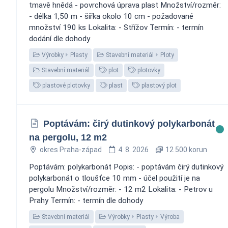
tmavě hnědá - povrchová úprava plast Množství/rozměr:
- délka 1,50 m - šířka okolo 10 cm - požadované
množství 190 ks Lokalita: - Střížov Termín: - termín
dodání dle dohody
Výrobky
Plasty
Stavební materiál
Ploty
Stavební materiál
plot
plotovky
plastové plotovky
plast
plastový plot
Poptávám: čirý dutinkový polykarbonát
na pergolu, 12 m2
okres Praha-západ
4. 8. 2026
12 500 korun
Poptávám: polykarbonát Popis: - poptávám čirý dutinkový
polykarbonát o tloušťce 10 mm - účel použití je na
pergolu Množství/rozměr: - 12 m2 Lokalita: - Petrov u
Prahy Termín: - termín dle dohody
Stavební materiál
Výrobky
Plasty
Výroba