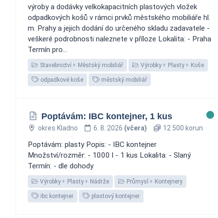
výroby a dodávky velkokapacitních plastových vložek
odpadkových košů v rámci prvků městského mobiliáře hl.
m. Prahy a jejich dodání do určeného skladu zadavatele -
veškeré podrobnosti naleznete v příloze Lokalita: - Praha
Termín pro...
Stavebnictví
Městský mobiliář
Výrobky
Plasty
Koše
odpadkové koše
městský mobiliář
Poptávám: IBC kontejner, 1 kus
okres Kladno
6. 8. 2026
(včera)
12 500 korun
Poptávám: plasty Popis: - IBC kontejner
Množství/rozměr: - 1000 l - 1 kus Lokalita: - Slaný
Termín: - dle dohody
Výrobky
Plasty
Nádrže
Průmysl
Kontejnery
ibc kontejner
plastový kontejner