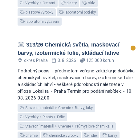
Výrobky
Ostatní
plasty
sklo
plastové výrobky
laboratorní potřeby
laboratorní vybavení
313/26 Chemická světla, maskovací
barvy, izotermické folie, skládací lahve
okres Praha
3. 8. 2026
125 000 korun
Podrobný popis: - předmětem veřejné zakázky je dodávka
chemických světel, maskovacích barev, izotermické folie
a skládacích lahví - veškeré pdorobnosti naleznete v
příloze Lokalita: - Praha Termín pro podání nabídek: - 10.
08. 2026 02:00
Stavební materiál
Chemie
Barvy, laky
Výrobky
Plasty
Fólie
Stavební materiál
Chemie
Průmyslové chemikálie
chemie
chemické výrobky
folie
barvy