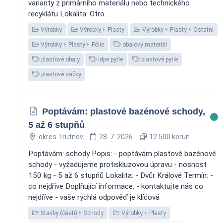
varianty z primárního materiálu nebo technického
recyklátu Lokalita: Otro...
Výrobky
Výrobky
Plasty
Výrobky
Plasty
Ostatní
Výrobky
Plasty
Fólie
obalový materiál
plastové obaly
ldpe pytle
plastové pytle
plastové sáčky
Poptávám: plastové bazénové schody,
5 až 6 stupňů
okres Trutnov
28. 7. 2026
12 500 korun
Poptávám: schody Popis: - poptávám plastové bazénové
schody - vyžadujeme protiskluzovou úpravu - nosnost
150 kg - 5 až 6 stupňů Lokalita: - Dvůr Králové Termín: -
co nejdříve Doplňující informace: - kontaktujte nás co
nejdříve - vaše rychlá odpověď je klíčová
Stavby (části)
Schody
Výrobky
Plasty