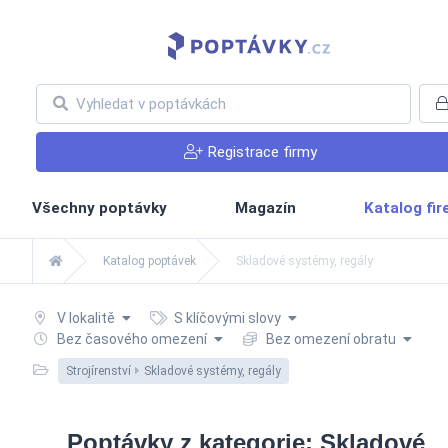
Registrace firmy
Všechny poptávky
Magazín
Katalog fi
Katalog poptávek
Skladové systémy, regály
V lokalitě
S klíčovými slovy
Bez časového omezení
Bez omezení obratu
Strojírenství
Skladové systémy, regály
Poptávky z kategorie: Skladové