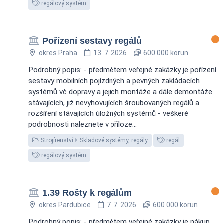
regálový systém
Pořízení sestavy regálů
okres Praha
13. 7. 2026
600 000 korun
Podrobný popis: - předmětem veřejné zakázky je pořízení
sestavy mobilních pojízdných a pevných zakládacích
systémů vč dopravy a jejich montáže a dále demontáže
stávajících, již nevyhovujících šroubovaných regálů a
rozšíření stávajících úložných systémů - veškeré
podrobnosti naleznete v příloze...
Strojírenství
Skladové systémy, regály
regál
regálový systém
1.39 Rošty k regálům
okres Pardubice
7. 7. 2026
600 000 korun
Podrobný popis: - předmětem veřejné zakázky je nákup