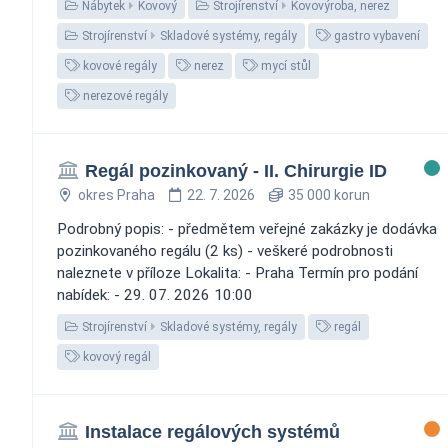
Nábytek
Kovový
Strojírenství
Kovovýroba, nerez
Strojírenství
Skladové systémy, regály
gastro vybavení
kovové regály
nerez
mycí stůl
nerezové regály
Regál pozinkovaný - II. Chirurgie ID
okres Praha
22. 7. 2026
35 000 korun
Podrobný popis: - předmětem veřejné zakázky je dodávka
pozinkovaného regálu (2 ks) - veškeré podrobnosti
naleznete v příloze Lokalita: - Praha Termín pro podání
nabídek: - 29. 07. 2026 10:00
Strojírenství
Skladové systémy, regály
regál
kovový regál
Instalace regálových systémů