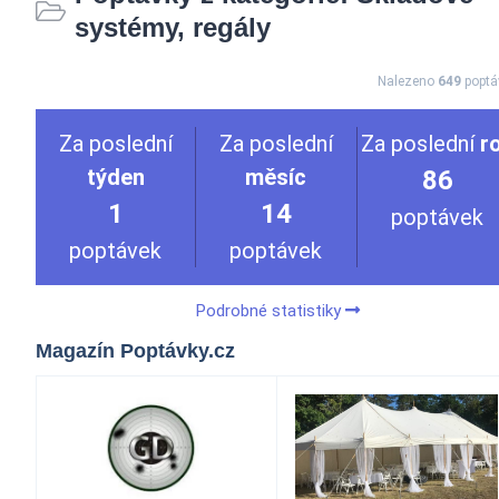
systémy, regály
Nalezeno
649
poptá
Za poslední
Za poslední
Za poslední
r
týden
měsíc
86
1
14
poptávek
poptávek
poptávek
Podrobné statistiky
Magazín Poptávky.cz