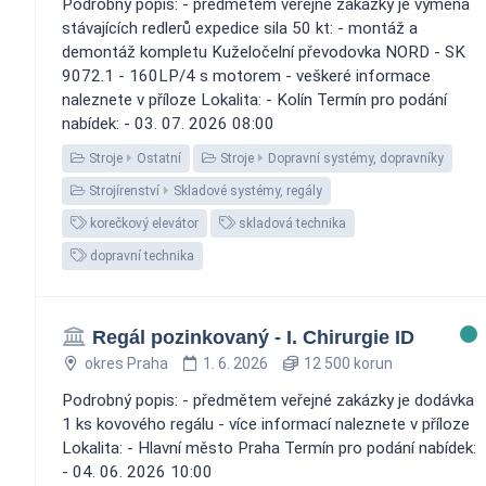
Podrobný popis: - předmětem veřejné zakázky je výměna
stávajících redlerů expedice sila 50 kt: - montáž a
demontáž kompletu Kuželočelní převodovka NORD - SK
9072.1 - 160LP/4 s motorem - veškeré informace
naleznete v příloze Lokalita: - Kolín Termín pro podání
nabídek: - 03. 07. 2026 08:00
Stroje
Ostatní
Stroje
Dopravní systémy, dopravníky
Strojírenství
Skladové systémy, regály
korečkový elevátor
skladová technika
dopravní technika
Regál pozinkovaný - I. Chirurgie ID
okres Praha
1. 6. 2026
12 500 korun
Podrobný popis: - předmětem veřejné zakázky je dodávka
1 ks kovového regálu - více informací naleznete v příloze
Lokalita: - Hlavní město Praha Termín pro podání nabídek:
- 04. 06. 2026 10:00