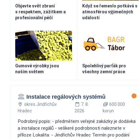
Objevte svět zbraní
Když se řemeslo potkává s
s respektem, zážitkem a
atmosférou výjimečných
profesionální péčí
událostí
Gumové výrobky jsou
Spolehlivý parťák pro
naším světem
všechny zemní práce
Instalace regálových systémů
okres Jindřichův
7. 8.
600 000
Hradec
2026
korun
Podrobný popis: - předmětem veřejné zakázky je dodávka
a instalace regálů - veškeré podrobnosti naleznete v
příloze Lokalita: - Jindřichův Hradec Termín pro podání