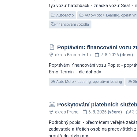
typ vozu: hatchback - značka vozu: Seat - m
Auto-Moto
Auto-Moto
Leasing, operativn
financování vozidla
Poptávám: financování vozu 
okres Brno-město
7. 8. 2026
(dnes)
Poptávám: financování vozu Popis: - poptá
Brno Termín: - dle dohody
Auto-Moto
Leasing, operativní leasing
Sl
Poskytování platebních služeb
okres Praha
6. 8. 2026
(včera)
3 
Podrobný popis: - předmětem veřejné zakáz
zadavatele a třetích osob na pracovištích 
prostřednictvím pos...