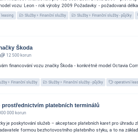
odel vozu: Leon - rok výroby: 2009 Požadavky: - požadovaná délka sp
í leasing
Služby
Finanční služby
Služby
Finanční služby - půjčky
značky Škoda
12 500 korun
vám financování vozu značky Škoda - konkrétně model Octavia Combi 
užby
Finanční služby
Služby
Finanční služby - půjčky
operativní lea
 prostřednictvím platebních terminálů
000 000 korun
ky je poskytování služeb – akceptace platebních karet pro úhradu 
zadavatele formou bezhotovostního platebního styku, a to na základ