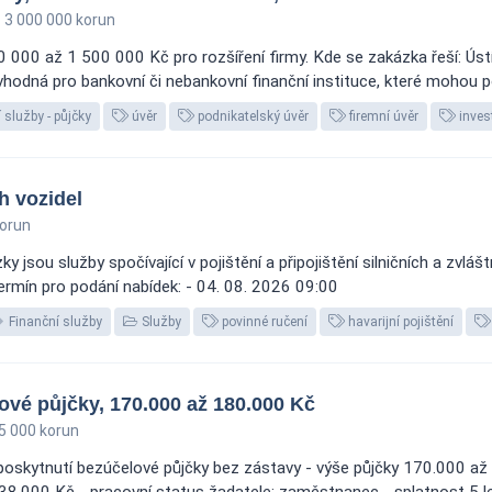
3 000 000 korun
 000 až 1 500 000 Kč pro rozšíření firmy. Kde se zakázka řeší: Ús
hodná pro bankovní či nebankovní finanční instituce, které mohou po
 služby - půjčky
úvěr
podnikatelský úvěr
firemní úvěr
invest
ch vozidel
orun
jsou služby spočívající v pojištění a připojištění silničních a zvlá
ermín pro podání nabídek: - 04. 08. 2026 09:00
Finanční služby
Služby
povinné ručení
havarijní pojištění
vé půjčky, 170.000 až 180.000 Kč
 000 korun
poskytnutí bezúčelové půjčky bez zástavy - výše půjčky 170.000 až