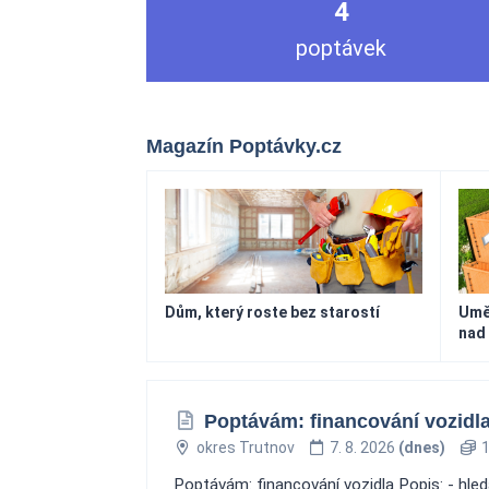
4
poptávek
Magazín Poptávky.cz
Dům, který roste bez starostí
Uměn
nad
Poptávám: financování vozidl
okres Trutnov
7. 8. 2026
(dnes)
1
Poptávám: financování vozidla Popis: - hle