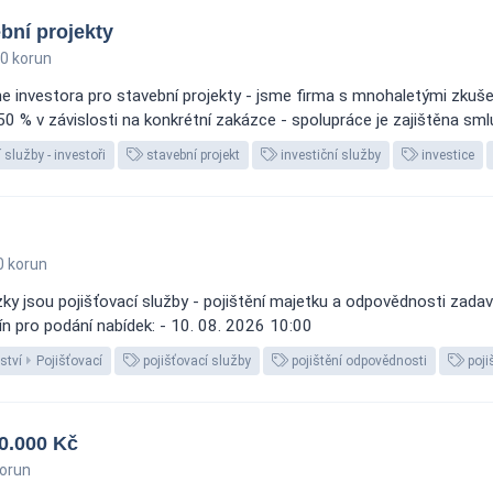
bní projekty
0 korun
me investora pro stavební projekty - jsme firma s mnohaletými zku
0 % v závislosti na konkrétní zakázce - spolupráce je zajištěna sml
 služby - investoři
stavební projekt
investiční služby
investice
0 korun
y jsou pojišťovací služby - pojištění majetku a odpovědnosti zadav
ín pro podání nabídek: - 10. 08. 2026 10:00
ství
Pojišťovací
pojišťovací služby
pojištění odpovědnosti
poji
0.000 Kč
orun