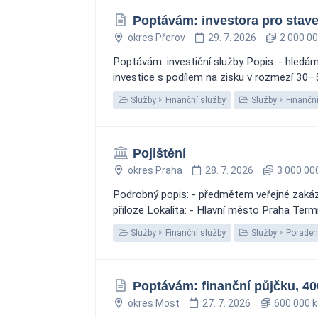
Poptávám: investora pro stave
okres Přerov
29. 7. 2026
2 000 00
Poptávám: investiční služby Popis: - hledá
investice s podílem na zisku v rozmezí 30–5
Služby
Finanční služby
Služby
Finanční
Pojištění
okres Praha
28. 7. 2026
3 000 00
Podrobný popis: - předmětem veřejné zakázk
příloze Lokalita: - Hlavní město Praha Term
Služby
Finanční služby
Služby
Poraden
Poptávám: finanční půjčku, 40
okres Most
27. 7. 2026
600 000 k