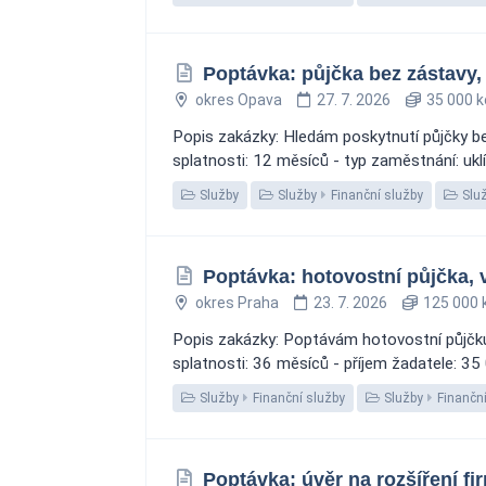
Poptávka: půjčka bez zástavy,
okres Opava
27. 7. 2026
35 000 k
Popis zakázky: Hledám poskytnutí půjčky be
splatnosti: 12 měsíců - typ zaměstnání: uklí
Služby
Služby
Finanční služby
Slu
Poptávka: hotovostní půjčka, 
okres Praha
23. 7. 2026
125 000 
Popis zakázky: Poptávám hotovostní půjčku 
splatnosti: 36 měsíců - příjem žadatele: 35 0
Služby
Finanční služby
Služby
Finanční
Poptávka: úvěr na rozšíření fi