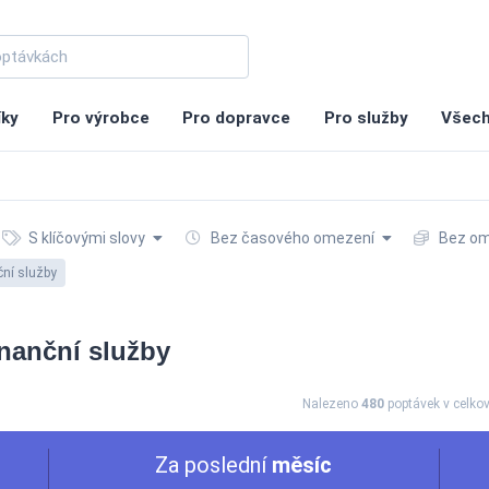
íky
Pro výrobce
Pro dopravce
Pro služby
Všech
S klíčovými slovy
Bez časového omezení
Bez om
ční služby
inanční služby
Nalezeno
480
poptávek
v celko
Za poslední
měsíc