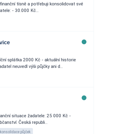
finanční tísně a potřebuji konsolidovat své
ele: - 30.000 Kč...
vice
ní splátka 2000 Kč - aktuální historie
tel neuvedl výši půjčky ani d...
nanční situace žadatele: 25 000 Kč -
čanství: Česká republi...
konsolidace půjček