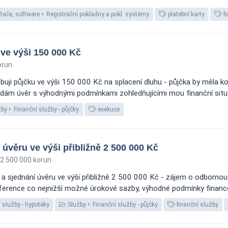
tače, software
Registrační pokladny a pokl. systémy
platební karty
fi
ve výši 150 000 Kč
orun
buji půjčku ve výši 150 000 Kč na splacení dluhu - půjčka by měla 
hledám úvěr s výhodnými podmínkami zohledňujícími mou finanční situac
žby
Finanční služby - půjčky
exekuce
 úvěru ve výši přibližně 2 500 000 Kč
2 500 000 korun
í a sjednání úvěru ve výši přibližně 2 500 000 Kč - zájem o odborn
erence co nejnižší možné úrokové sazby, výhodné podmínky financová
 služby - hypotéky
Služby
Finanční služby - půjčky
finanční služby