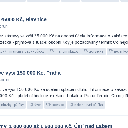
 25000 Kč, Hlavnice
orun
z zástavy ve výši 25 000 Kč na osobní účely. Informace o zakázce:
zečka - příjmová situace: osobní Kdy je požadovaný termín: Co nejdří
žby
Finanční služby - půjčky
finanční služby
uklízečka
nebankov
ve výši 150 000 Kč, Praha
korun
ve výši 150 000 Kč za účelem splacení dluhu. Informace o zakázce:
00 Kč - platební historie: exekuce Lokalita: Praha Termín: Co nejdřív
 služby - půjčky
úvěr
exekuce
nebankovní půjčka
rmy, 1 000 000 až 1 500 000 Kč, Ústí nad Labem