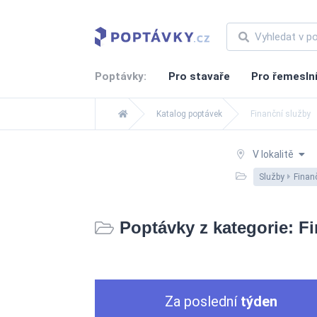
Poptávky:
Pro stavaře
Pro řemesln
Katalog poptávek
Finanční služby
V lokalitě
Služby
Finan
Poptávky z kategorie: F
Za poslední
týden