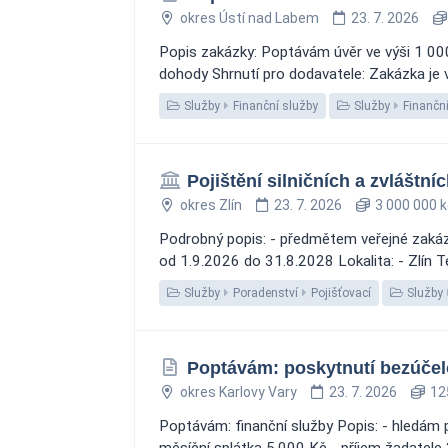
okres Ústí nad Labem
23. 7. 2026
Popis zakázky: Poptávám úvěr ve výši 1 000
dohody Shrnutí pro dodavatele: Zakázka je v
Služby
Finanční služby
Služby
Finanční
Pojištění silničních a zvláštní
okres Zlín
23. 7. 2026
3 000 000 k
Podrobný popis: - předmětem veřejné zakázky 
od 1.9.2026 do 31.8.2028 Lokalita: - Zlín T
Služby
Poradenství
Pojišťovací
Služby
Poptávám: poskytnutí bezúčelo
okres Karlovy Vary
23. 7. 2026
125
Poptávám: finanční služby Popis: - hledám 