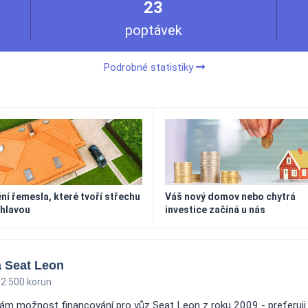
23
poptávek
Podrobné statistiky
í řemesla, které tvoří střechu
Váš nový domov nebo chytrá
 hlavou
investice začíná u nás
a Seat Leon
2 500 korun
dám možnost financování pro vůz Seat Leon z roku 2009 - preferuji 