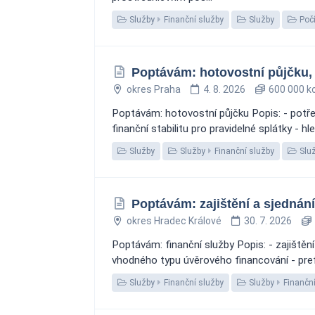
Služby
Finanční služby
Služby
Počí
Poptávám: hotovostní půjčku, 
okres Praha
4. 8. 2026
600 000 k
Poptávám: hotovostní půjčku Popis: - potře
finanční stabilitu pro pravidelné splátky - 
Služby
Služby
Finanční služby
Slu
Poptávám: zajištění a sjednání
okres Hradec Králové
30. 7. 2026
Poptávám: finanční služby Popis: - zajištěn
vhodného typu úvěrového financování - pref
Služby
Finanční služby
Služby
Finanční