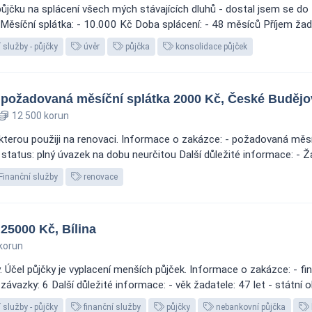
půjčku na splácení všech mých stávajících dluhů - dostal jsem se do 
síční splátka: - 10.000 Kč Doba splácení: - 48 měsíců Příjem žadat
 služby - půjčky
úvěr
půjčka
konsolidace půjček
, požadovaná měsíční splátka 2000 Kč, České Budějo
12 500 korun
kterou použiji na renovaci. Informace o zakázce: - požadovaná měsíč
atus: plný úvazek na dobu neurčitou Další důležité informace: - Žada
Finanční služby
renovace
25000 Kč, Bílina
korun
 Účel půjčky je vyplacení menších půjček. Informace o zakázce: - fi
vazky: 6 Další důležité informace: - věk žadatele: 47 let - státní ob
 služby - půjčky
finanční služby
půjčky
nebankovní půjčka