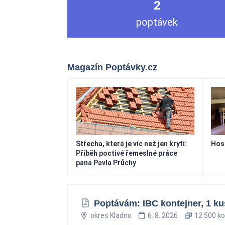
2
poptávek
Magazín Poptávky.cz
Střecha, která je víc než jen krytí:
Hosp
Příběh poctivé řemeslné práce
pana Pavla Průchy
Poptávám: IBC kontejner, 1 ku
okres Kladno
6. 8. 2026
12 500 ko