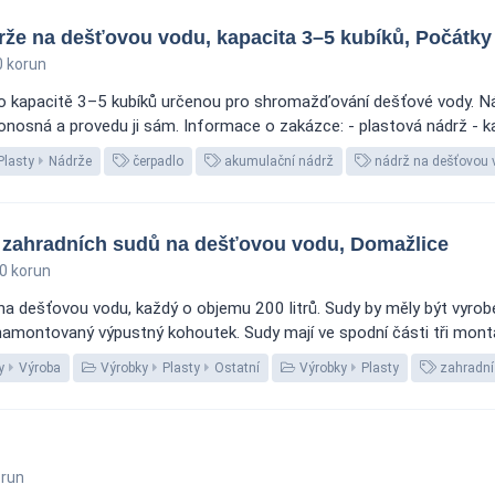
rže na dešťovou vodu, kapacita 3–5 kubíků, Počátky
 korun
o kapacitě 3–5 kubíků určenou pro shromažďování dešťové vody. N
sná a provedu ji sám. Informace o zakázce: - plastová nádrž - kap
Plasty
Nádrže
čerpadlo
akumulační nádrž
nádrž na dešťovou 
 zahradních sudů na dešťovou vodu, Domažlice
0 korun
na dešťovou vodu, každý o objemu 200 litrů. Sudy by měly být vyrob
namontovaný výpustný kohoutek. Sudy mají ve spodní části tři montáž
y
Výroba
Výrobky
Plasty
Ostatní
Výrobky
Plasty
zahradní 
orun