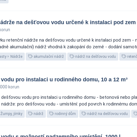
ádrže na dešťovou vodu určené k instalaci pod zem
korun
u retenční nádrže na dešťovou vodu určené k instalaci pod zem - n
padně akumulační) nádrž vhodná k zakopání do země - dodání samotn
asty
Nádrže
akumulační nádrž
nádrž na dešťovou vodu
retenč
vodu pro instalaci u rodinného domu, 10 a 12 m³
000 korun
 dešťovou vodu pro instalaci u rodinného domu - betonová nebo pla
 nádrže: pro dešťovou vodu - umístění: pod povrch k rodinnému domu 
Žumpy, jímky
nádrž
rodinný dům
nádrž na dešťovou vodu
vodu s možností nadzemního umístění, 1000 l