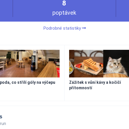
8
poptávek
Podrobné statistiky
oda, co střílí góly na výčepu
Zážitek s vůní kávy a kočičí
přítomností
s
run