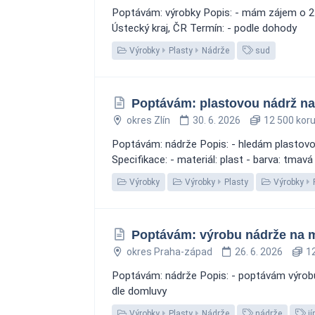
Poptávám: výrobky Popis: - mám zájem o 200l
Ústecký kraj, ČR Termín: - podle dohody
Výrobky
Plasty
Nádrže
sud
Poptávám: plastovou nádrž na 
okres Zlín
30. 6. 2026
12 500 kor
Poptávám: nádrže Popis: - hledám plastovo
Specifikace: - materiál: plast - barva: tmav
Výrobky
Výrobky
Plasty
Výrobky
Poptávám: výrobu nádrže na 
okres Praha-západ
26. 6. 2026
12
Poptávám: nádrže Popis: - poptávám výrobu 
dle domluvy
Výrobky
Plasty
Nádrže
nádrže
j