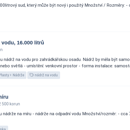
itrový sud, který může být nový i použitý Množství / Rozměry: - obj
vodu, 16.000 litrů
un
u nádrž na vodu pro zahrádkářskou osadu. Nádrž by měla být samost
á nebo světlá - umístění: venkovní prostor - forma instalace: samostat
Plasty
Nádrže
nádrž na vodu
míru
 500 korun
nádrže na míru - nádrže na odpadní vodu Množství/rozměr: - cca 7 
ímka