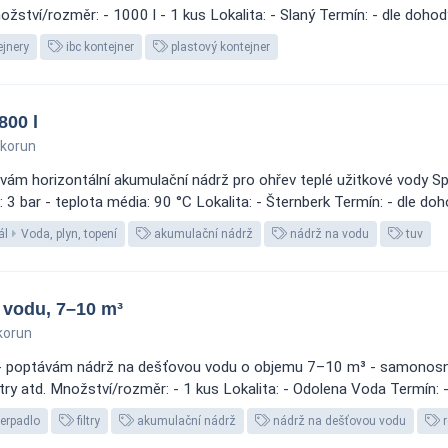
žství/rozměr: - 1000 l - 1 kus Lokalita: - Slaný Termín: - dle dohod
ejnery
ibc kontejner
plastový kontejner
800 l
 korun
m horizontální akumulační nádrž pro ohřev teplé užitkové vody Spec
: 3 bar - teplota média: 90 °C Lokalita: - Šternberk Termín: - dle doho
ál
Voda, plyn, topení
akumulační nádrž
nádrž na vodu
tuv
 vodu, 7–10 m³
korun
- poptávám nádrž na dešťovou vodu o objemu 7–10 m³ - samonosná
ltry atd. Množství/rozměr: - 1 kus Lokalita: - Odolena Voda Termín: - 
erpadlo
filtry
akumulační nádrž
nádrž na dešťovou vodu
r