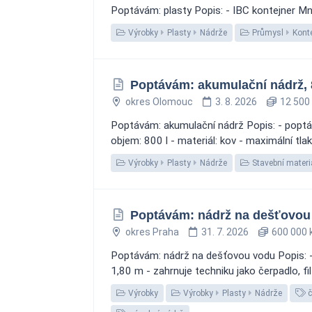
Poptávám: plasty Popis: - IBC kontejner Mno
Výrobky
Plasty
Nádrže
Průmysl
Kont
Poptávám: akumulační nádrž, 
okres Olomouc
3. 8. 2026
12 500
Poptávám: akumulační nádrž Popis: - poptává
objem: 800 l - materiál: kov - maximální tlak
Výrobky
Plasty
Nádrže
Stavební materi
Poptávám: nádrž na dešťovou
okres Praha
31. 7. 2026
600 000 
Poptávám: nádrž na dešťovou vodu Popis: 
1,80 m - zahrnuje techniku jako čerpadlo, fi
Výrobky
Výrobky
Plasty
Nádrže
č