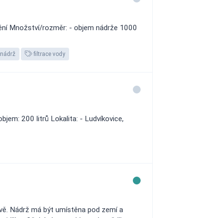
ění Množství/rozměr: - objem nádrže 1000
nádrž
filtrace vody
em: 200 litrů Lokalita: - Ludvíkovice,
avě. Nádrž má být umístěna pod zemí a