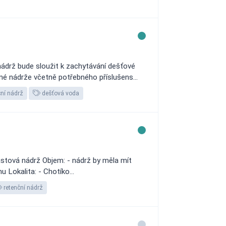
ádrž bude sloužit k zachytávání dešťové
é nádrže včetně potřebného příslušens...
ní nádrž
dešťová voda
stová nádrž Objem: - nádrž by měla mít
Lokalita: - Chotíko...
retenční nádrž