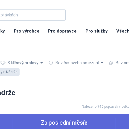
íky
Pro výrobce
Pro dopravce
Pro služby
Všech
S klíčovými slovy
Bez časového omezení
Bez om
ty
Nádrže
ádrže
Nalezeno
740
poptávek
v cel
Za poslední
měsíc