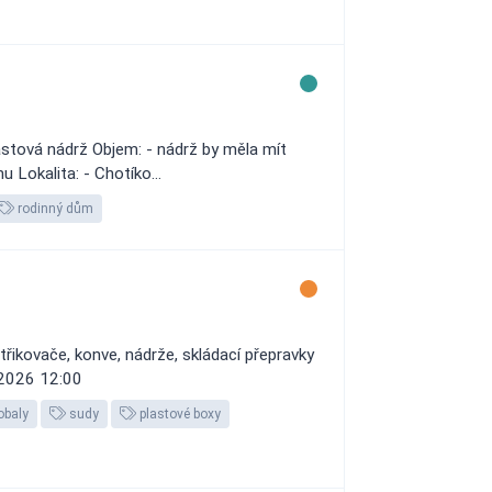
stová nádrž Objem: - nádrž by měla mít
Lokalita: - Chotíko...
rodinný dům
řikovače, konve, nádrže, skládací přepravky
. 2026 12:00
obaly
sudy
plastové boxy