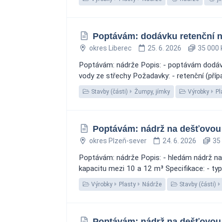
Poptávám: dodávku retenční n
okres Liberec
25. 6. 2026
35 000 
Poptávám: nádrže Popis: - poptávám dodávk
vody ze střechy Požadavky: - retenční (pří
Stavby (části)
Žumpy, jímky
Výrobky
Pl
Poptávám: nádrž na dešťovou 
okres Plzeň-sever
24. 6. 2026
35 
Poptávám: nádrže Popis: - hledám nádrž na
kapacitu mezi 10 a 12 m³ Specifikace: - typ
Výrobky
Plasty
Nádrže
Stavby (části)
Poptávám: nádrž na dešťovou 