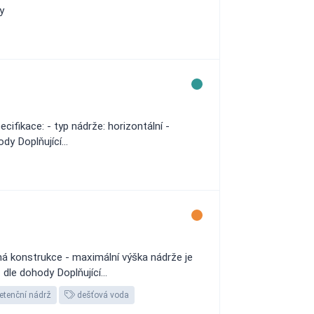
y
ifikace: - typ nádrže: horizontální -
dy Doplňující...
 konstrukce - maximální výška nádrže je
dle dohody Doplňující...
etenční nádrž
dešťová voda