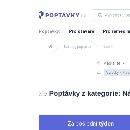
Poptávky:
Pro stavaře
Pro řemesln
Katalog poptávek
Nádrže
V lokalitě
Výrobky
Plas
Poptávky z kategorie: N
Za poslední
týden