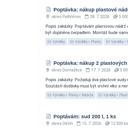
Poptávka: nákup plastové nád
okres Pelhřimov
28. 7. 2026
5 000
Popis zakázky: Poptávám plastovou nádrž 
být doplněna čerpadlem. Montáž bude samono
Výrobky
Výrobky
Plasty
Výrobky
Poptávka: nákup 2 plastových
okres Domažlice
17. 7. 2026
5 00
Popis zakázky: Požaduji dva plastové sudy 
Součástí dodávky musí být vrchní víko a ne
Výrobky
Plasty
Nádrže
Výrobky
Plast
Poptávám: sud 200 l, 1 ks
okres Děčín
15. 7. 2026
12 500 k