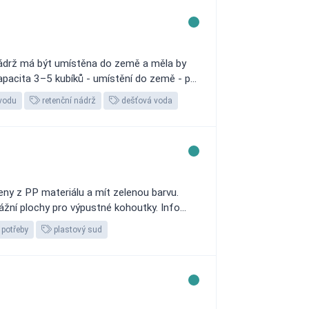
ádrž má být umístěna do země a měla by
acita 3–5 kubíků - umístění do země - p...
vodu
retenční nádrž
dešťová voda
eny z PP materiálu a mít zelenou barvu.
ní plochy pro výpustné kohoutky. Info...
potřeby
plastový sud