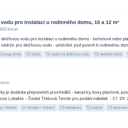
vodu pro instalaci u rodinného domu, 10 a 12 m³
000 korun
 dešťovou vodu pro instalaci u rodinného domu - betonová nebo pla
 nádrže: pro dešťovou vodu - umístění: pod povrch k rodinnému domu 
Žumpy, jímky
nádrž
nádrž na dešťovou vodu
retenční nádrž
korun
y je dodávka přepravních prostředků - kanystry, boxy plastové, post
loze Lokalita: - Česká Třebová Termín pro podání nabídek: - 21. 09
ty
Nádrže
Výrobky
Ostatní
kontejnery
nádrže
plastové 