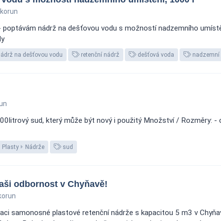
 korun
 - poptávám nádrž na dešťovou vodu s možností nadzemního umíst
dy
ádrž na dešťovou vodu
retenční nádrž
dešťová voda
nadzemní 
un
itrový sud, který může být nový i použitý Množství / Rozměry: - obj
Plasty
Nádrže
sud
Vaši odbornost v Chyňavě!
korun
laci samonosné plastové retenční nádrže s kapacitou 5 m3 v Chyň