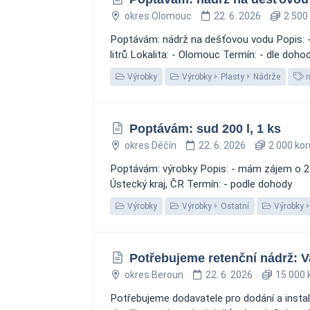
okres Olomouc
22. 6. 2026
2 500
Poptávám: nádrž na dešťovou vodu Popis:
litrů Lokalita: - Olomouc Termín: - dle doho
Výrobky
Výrobky
Plasty
Nádrže
n
Poptávám: sud 200 l, 1 ks
okres Děčín
22. 6. 2026
2 000 kor
Poptávám: výrobky Popis: - mám zájem o 200l
Ústecký kraj, ČR Termín: - podle dohody
Výrobky
Výrobky
Ostatní
Výrobky
Potřebujeme retenční nádrž: 
okres Beroun
22. 6. 2026
15 000 
Potřebujeme dodavatele pro dodání a insta