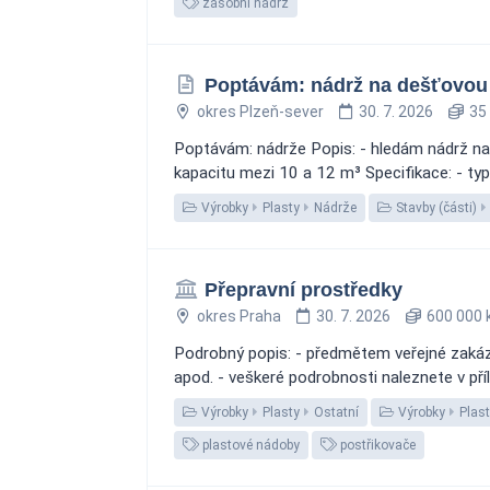
zásobní nádrž
Poptávám: nádrž na dešťovou 
okres Plzeň-sever
30. 7. 2026
35 
Poptávám: nádrže Popis: - hledám nádrž na
kapacitu mezi 10 a 12 m³ Specifikace: - typ
Výrobky
Plasty
Nádrže
Stavby (části)
Přepravní prostředky
okres Praha
30. 7. 2026
600 000 
Podrobný popis: - předmětem veřejné zakázk
apod. - veškeré podrobnosti naleznete v pří
Výrobky
Plasty
Ostatní
Výrobky
Plas
plastové nádoby
postřikovače