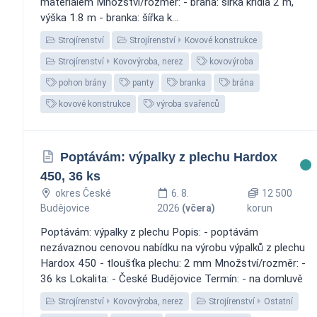
materiálem Množství/rozměr: - brána: šířka křídla 2 m,
výška 1.8 m - branka: šířka k...
Strojírenství
Strojírenství
Kovové konstrukce
Strojírenství
Kovovýroba, nerez
kovovýroba
pohon brány
panty
branka
brána
kovové konstrukce
výroba svařenců
Poptávám: výpalky z plechu Hardox
450, 36 ks
okres České
6. 8.
12 500
Budějovice
2026
(včera)
korun
Poptávám: výpalky z plechu Popis: - poptávám
nezávaznou cenovou nabídku na výrobu výpalků z plechu
Hardox 450 - tloušťka plechu: 2 mm Množství/rozměr: -
36 ks Lokalita: - České Budějovice Termín: - na domluvě
Strojírenství
Kovovýroba, nerez
Strojírenství
Ostatní