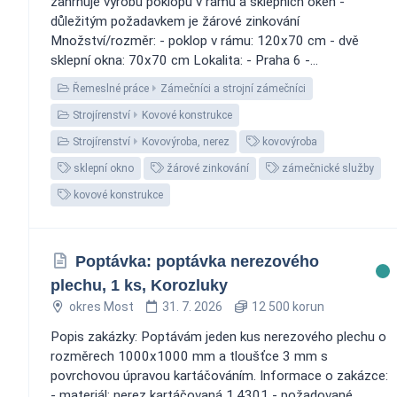
zahrnuje výrobu poklopu v rámu a sklepních oken -
důležitým požadavkem je žárové zinkování
Množství/rozměr: - poklop v rámu: 120x70 cm - dvě
sklepní okna: 70x70 cm Lokalita: - Praha 6 -...
Řemeslné práce
Zámečníci a strojní zámečníci
Strojírenství
Kovové konstrukce
Strojírenství
Kovovýroba, nerez
kovovýroba
sklepní okno
žárové zinkování
zámečnické služby
kovové konstrukce
Poptávka: poptávka nerezového
plechu, 1 ks, Korozluky
okres Most
31. 7. 2026
12 500 korun
Popis zakázky: Poptávám jeden kus nerezového plechu o
rozměrech 1000x1000 mm a tloušťce 3 mm s
povrchovou úpravou kartáčováním. Informace o zakázce:
- materiál: nerez kartáčovaná 1.4301 - požadované