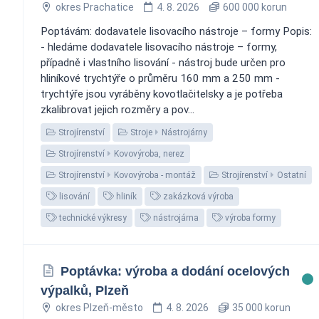
okres Prachatice
4. 8. 2026
600 000 korun
Poptávám: dodavatele lisovacího nástroje – formy Popis:
- hledáme dodavatele lisovacího nástroje – formy,
případně i vlastního lisování - nástroj bude určen pro
hliníkové trychtýře o průměru 160 mm a 250 mm -
trychtýře jsou vyráběny kovotlačitelsky a je potřeba
zkalibrovat jejich rozměry a pov...
Strojírenství
Stroje
Nástrojárny
Strojírenství
Kovovýroba, nerez
Strojírenství
Kovovýroba - montáž
Strojírenství
Ostatní
lisování
hliník
zakázková výroba
technické výkresy
nástrojárna
výroba formy
Poptávka: výroba a dodání ocelových
výpalků, Plzeň
okres Plzeň-město
4. 8. 2026
35 000 korun