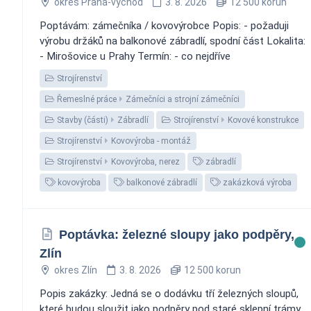
okres Praha-východ
3. 8. 2026
12 500 korun
Poptávám: zámečníka / kovovýrobce Popis: - požaduji
výrobu držáků na balkonové zábradlí, spodní část Lokalita:
- Mirošovice u Prahy Termín: - co nejdříve
Strojírenství
Řemeslné práce
Zámečníci a strojní zámečníci
Stavby (části)
Zábradlí
Strojírenství
Kovové konstrukce
Strojírenství
Kovovýroba - montáž
Strojírenství
Kovovýroba, nerez
zábradlí
kovovýroba
balkonové zábradlí
zakázková výroba
Poptávka: železné sloupy jako podpěry,
Zlín
okres Zlín
3. 8. 2026
12 500 korun
Popis zakázky: Jedná se o dodávku tří železných sloupů,
které budou sloužit jako podpěry pod staré sklepní trámy.