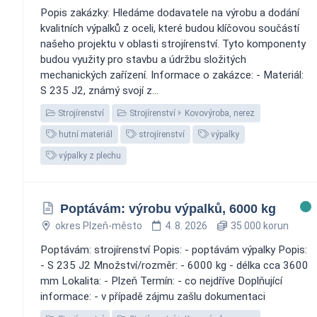
Popis zakázky: Hledáme dodavatele na výrobu a dodání
kvalitních výpalků z oceli, které budou klíčovou součástí
našeho projektu v oblasti strojírenství. Tyto komponenty
budou využity pro stavbu a údržbu složitých
mechanických zařízení. Informace o zakázce: - Materiál:
S 235 J2, známý svojí z...
Strojírenství
Strojírenství
Kovovýroba, nerez
hutní materiál
strojírenství
výpalky
výpalky z plechu
Poptávám: výrobu výpalků, 6000 kg
okres Plzeň-město
4. 8. 2026
35 000 korun
Poptávám: strojírenství Popis: - poptávám výpalky Popis:
- S 235 J2 Množství/rozměr: - 6000 kg - délka cca 3600
mm Lokalita: - Plzeň Termín: - co nejdříve Doplňující
informace: - v případě zájmu zašlu dokumentaci