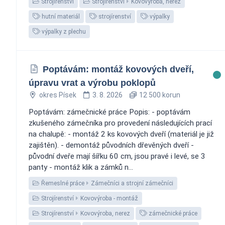
Strojírenství
Strojírenství
Kovovýroba, nerez
hutní materiál
strojírenství
výpalky
výpalky z plechu
Poptávám: montáž kovových dveří,
úpravu vrat a výrobu poklopů
okres Písek
3. 8. 2026
12 500 korun
Poptávám: zámečnické práce Popis: - poptávám
zkušeného zámečníka pro provedení následujících prací
na chalupě: - montáž 2 ks kovových dveří (materiál je již
zajištěn). - demontáž původních dřevěných dveří -
původní dveře mají šířku 60 cm, jsou pravé i levé, se 3
panty - montáž klik a zámků n...
Řemeslné práce
Zámečníci a strojní zámečníci
Strojírenství
Kovovýroba - montáž
Strojírenství
Kovovýroba, nerez
zámečnické práce