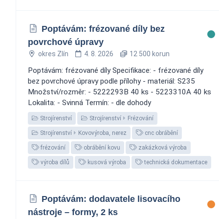
Poptávám: frézované díly bez
povrchové úpravy
okres Zlín
4. 8. 2026
12 500 korun
Poptávám: frézované díly Specifikace: - frézované díly
bez povrchové úpravy podle přílohy - materiál: S235
Množství/rozměr: - 5222293B 40 ks - 5223310A 40 ks
Lokalita: - Svinná Termín: - dle dohody
Strojírenství
Strojírenství
Frézování
Strojírenství
Kovovýroba, nerez
cnc obrábění
frézování
obrábění kovu
zakázková výroba
výroba dílů
kusová výroba
technická dokumentace
Poptávám: dodavatele lisovacího
nástroje – formy, 2 ks