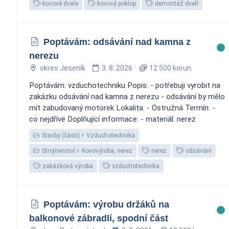
kovové dveře
kovový poklop
demontáž dveří
Poptávám: odsávání nad kamna z
nerezu
okres Jeseník
3. 8. 2026
12 500 korun
Poptávám: vzduchotechniku Popis: - potřebuji vyrobit na
zakázku odsávání nad kamna z nerezu - odsávání by mělo
mít zabudovaný motorek Lokalita: - Ostružná Termín: -
co nejdříve Doplňující informace: - materiál: nerez
Stavby (části)
Vzduchotechnika
Strojírenství
Kovovýroba, nerez
nerez
odsávání
zakázková výroba
vzduchotechnika
Poptávám: výrobu držáků na
balkonové zábradlí, spodní část