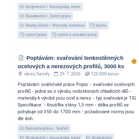
Strojírenství
Kovovýroba, nerez
Stavebnictví
Zemní práce
Stavby (části)
Rozvody, instalace
kašna
zemní práce
zemní a stavební práce
Poptávám: svařování tenkostěnných
ocelových a nerezových profilů, 3000 ks
okres Semily
29. 7. 2026
125 000 korun
Poptávám: svářečské práce Popis: - svařování ocelových
profilů - jedná se o výrobu vodotěsných chladících dílů -
materiály k výrobě jsou ocel a nerez - typ svařování je TIG
Specifikace: - tloušťka stěny 1,5 mm - délka profilů se
pohybuje od 350 do 1700 mm - požadované normy jsou
dle doh...
Řemeslné práce
Svářeči
Strojírenství
Kovovýroba, nerez
Strojírenství