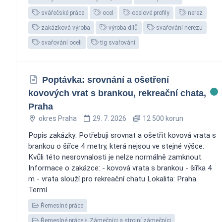
svářečské práce
ocel
ocelové profily
nerez
zakázková výroba
výroba dílů
svařování nerezu
svařování oceli
tig svařování
Poptávka: srovnání a ošetření
kovových vrat s brankou, rekreační chata,
Praha
okres Praha
29. 7. 2026
12 500 korun
Popis zakázky: Potřebuji srovnat a ošetřit kovová vrata s
brankou o šířce 4 metry, která nejsou ve stejné výšce.
Kvůli této nesrovnalosti je nelze normálně zamknout.
Informace o zakázce: - kovová vrata s brankou - šířka 4
m - vrata slouží pro rekreační chatu Lokalita: Praha
Termí...
Řemeslné práce
Řemeslné práce
Zámečníci a strojní zámečníci