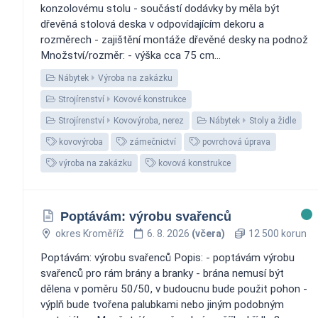
konzolovému stolu - součástí dodávky by měla být
dřevěná stolová deska v odpovídajícím dekoru a
rozměrech - zajištění montáže dřevěné desky na podnož
Množství/rozměr: - výška cca 75 cm...
Nábytek
Výroba na zakázku
Strojírenství
Kovové konstrukce
Strojírenství
Kovovýroba, nerez
Nábytek
Stoly a židle
kovovýroba
zámečnictví
povrchová úprava
výroba na zakázku
kovová konstrukce
Poptávám: výrobu svařenců
okres Kroměříž
6. 8. 2026
(včera)
12 500 korun
Poptávám: výrobu svařenců Popis: - poptávám výrobu
svařenců pro rám brány a branky - brána nemusí být
dělena v poměru 50/50, v budoucnu bude použit pohon -
výplň bude tvořena palubkami nebo jiným podobným