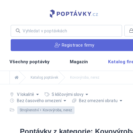
Registrace firmy
Všechny poptávky
Magazín
Katalog fi
Katalog poptávek
Kovovýroba, nerez
V lokalitě
S klíčovými slovy
Bez časového omezení
Bez omezení obratu
Strojírenství
Kovovýroba, nerez
Poptávky z kategorie: Kovovýrob