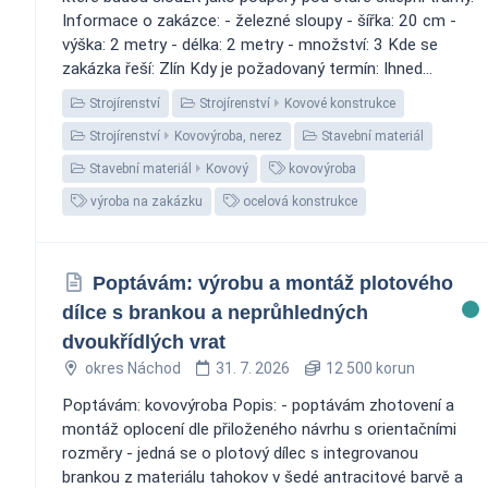
Informace o zakázce: - železné sloupy - šířka: 20 cm -
výška: 2 metry - délka: 2 metry - množství: 3 Kde se
zakázka řeší: Zlín Kdy je požadovaný termín: Ihned...
Strojírenství
Strojírenství
Kovové konstrukce
Strojírenství
Kovovýroba, nerez
Stavební materiál
Stavební materiál
Kovový
kovovýroba
výroba na zakázku
ocelová konstrukce
Poptávám: výrobu a montáž plotového
dílce s brankou a neprůhledných
dvoukřídlých vrat
okres Náchod
31. 7. 2026
12 500 korun
Poptávám: kovovýroba Popis: - poptávám zhotovení a
montáž oplocení dle přiloženého návrhu s orientačními
rozměry - jedná se o plotový dílec s integrovanou
brankou z materiálu tahokov v šedé antracitové barvě a