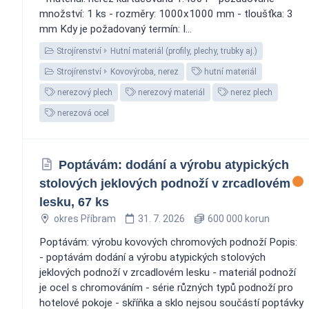
množství: 1 ks - rozměry: 1000x1000 mm - tloušťka: 3
mm Kdy je požadovaný termín: I...
Strojírenství
Hutní materiál (profily, plechy, trubky aj.)
Strojírenství
Kovovýroba, nerez
hutní materiál
nerezový plech
nerezový materiál
nerez plech
nerezová ocel
Poptávám: dodání a výrobu atypických
stolových jeklových podnoží v zrcadlovém
lesku, 67 ks
okres Příbram
31. 7. 2026
600 000 korun
Poptávám: výrobu kovových chromových podnoží Popis:
- poptávám dodání a výrobu atypických stolových
jeklových podnoží v zrcadlovém lesku - materiál podnoží
je ocel s chromováním - série různých typů podnoží pro
hotelové pokoje - skříňka a sklo nejsou součástí poptávky