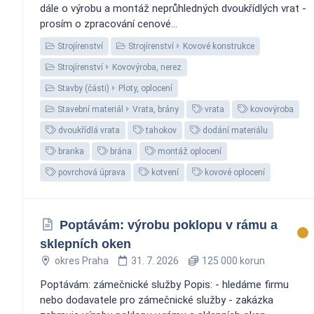
dále o výrobu a montáž neprůhledných dvoukřídlých vrat -
prosím o zpracování cenové...
Strojírenství
Strojírenství
Kovové konstrukce
Strojírenství
Kovovýroba, nerez
Stavby (části)
Ploty, oplocení
Stavební materiál
Vrata, brány
vrata
kovovýroba
dvoukřídlá vrata
tahokov
dodání materiálu
branka
brána
montáž oplocení
povrchová úprava
kotvení
kovové oplocení
Poptávám: výrobu poklopu v rámu a
sklepních oken
okres Praha
31. 7. 2026
125 000 korun
Poptávám: zámečnické služby Popis: - hledáme firmu
nebo dodavatele pro zámečnické služby - zakázka