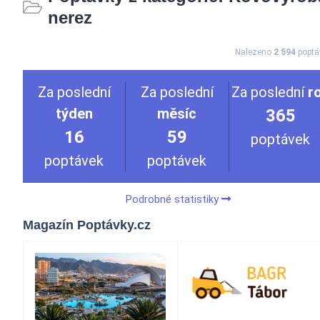
nerez
Nalezeno
2 594
poptá
Za poslední
Za poslední
Za poslední
r
týden
měsíc
365
16
59
poptávek
poptávek
poptávek
Podrobné statistiky
Magazín Poptávky.cz