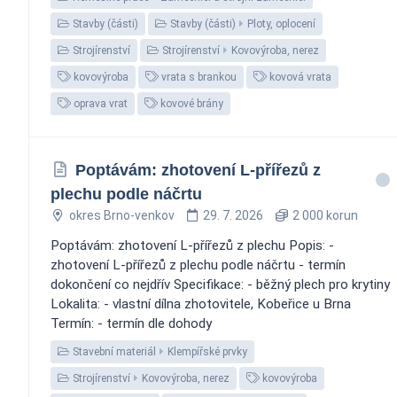
Stavby (části)
Stavby (části)
Ploty, oplocení
Strojírenství
Strojírenství
Kovovýroba, nerez
kovovýroba
vrata s brankou
kovová vrata
oprava vrat
kovové brány
Poptávám: zhotovení L-přířezů z
plechu podle náčrtu
okres Brno-venkov
29. 7. 2026
2 000 korun
Poptávám: zhotovení L-přířezů z plechu Popis: -
zhotovení L-přířezů z plechu podle náčrtu - termín
dokončení co nejdřív Specifikace: - běžný plech pro krytiny
Lokalita: - vlastní dílna zhotovitele, Kobeřice u Brna
Termín: - termín dle dohody
Stavební materiál
Klempířské prvky
Strojírenství
Kovovýroba, nerez
kovovýroba