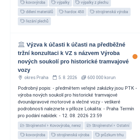
kovovýroba
výpalky
výpalky z plechu
dělení materiálů
hardox 450
strojírenská výroba
řezání plechů
Výzva k účasti k účasti na předběžné
tržní konzultaci k VZ s názvem Výroba
nových soukolí pro historické tramvajové
vozy
okres Praha
5. 8. 2026
600 000 korun
Podrobný popis: - předmětem veřejné zakázky jsou PTK -
výroba nových soukolí pro historické tramvajové
dvounápravové motorové a vlečné vozy - veškeré
podrobnosti naleznete v příloze Lokalita: - Praha Termín
pro podání nabídek: - 12. 08. 2026 23:59
Strojírenství
Kovovýroba, nerez
Strojírenství
Ostatní
kovovýroba
strojírenská výroba
průzkum trhu