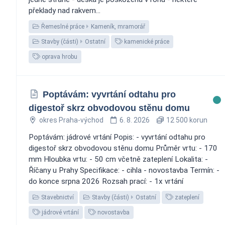
překlady nad rakvem...
Řemeslné práce
Kameník, mramorář
Stavby (části)
Ostatní
kamenické práce
oprava hrobu
Poptávám: vyvrtání odtahu pro
digestoř skrz obvodovou stěnu domu
okres Praha-východ
6. 8. 2026
12 500 korun
Poptávám: jádrové vrtání Popis: - vyvrtání odtahu pro
digestoř skrz obvodovou stěnu domu Průměr vrtu: - 170
mm Hloubka vrtu: - 50 cm včetně zateplení Lokalita: -
Říčany u Prahy Specifikace: - cihla - novostavba Termín: -
do konce srpna 2026 Rozsah prací: - 1x vrtání
Stavebnictví
Stavby (části)
Ostatní
zateplení
jádrové vrtání
novostavba