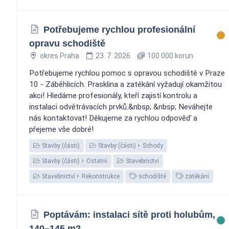
Potřebujeme rychlou profesionální
opravu schodiště
okres Praha
23. 7. 2026
100 000 korun
Potřebujeme rychlou pomoc s opravou schodiště v Praze
10 - Záběhlicích. Prasklina a zatékání vyžadují okamžitou
akci! Hledáme profesionály, kteří zajistí kontrolu a
instalaci odvětrávacích prvků.&nbsp; &nbsp; Neváhejte
nás kontaktovat! Děkujeme za rychlou odpověď a
přejeme vše dobré!
Stavby (části)
Stavby (části)
Schody
Stavby (části)
Ostatní
Stavebnictví
Stavebnictví
Rekonstrukce
schodiště
zatékání
Poptávám: instalaci sítě proti holubům,
140–145 m2