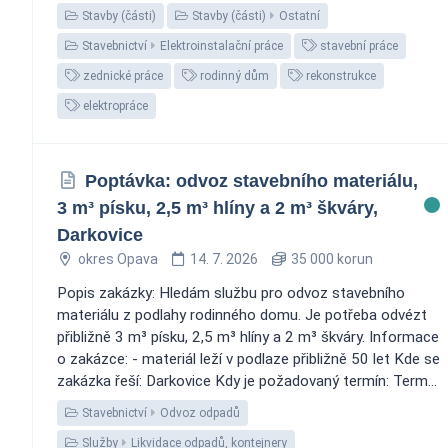
Stavby (části)
Stavby (části)
Ostatní
Stavebnictví
Elektroinstalační práce
stavební práce
zednické práce
rodinný dům
rekonstrukce
elektropráce
Poptávka: odvoz stavebního materiálu,
3 m³ písku, 2,5 m³ hlíny a 2 m³ škváry,
Darkovice
okres Opava
14. 7. 2026
35 000 korun
Popis zakázky: Hledám službu pro odvoz stavebního
materiálu z podlahy rodinného domu. Je potřeba odvézt
přibližně 3 m³ písku, 2,5 m³ hlíny a 2 m³ škváry. Informace
o zakázce: - materiál leží v podlaze přibližně 50 let Kde se
zakázka řeší: Darkovice Kdy je požadovaný termín: Term...
Stavebnictví
Odvoz odpadů
Služby
Likvidace odpadů, kontejnery