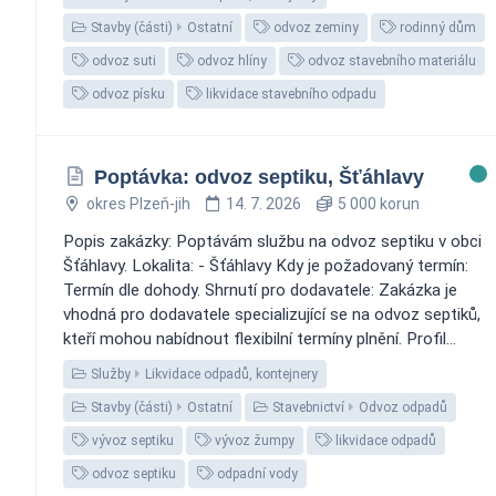
Stavby (části)
Ostatní
odvoz zeminy
rodinný dům
odvoz suti
odvoz hlíny
odvoz stavebního materiálu
odvoz písku
likvidace stavebního odpadu
Poptávka: odvoz septiku, Šťáhlavy
okres Plzeň-jih
14. 7. 2026
5 000 korun
Popis zakázky: Poptávám službu na odvoz septiku v obci
Šťáhlavy. Lokalita: - Šťáhlavy Kdy je požadovaný termín:
Termín dle dohody. Shrnutí pro dodavatele: Zakázka je
vhodná pro dodavatele specializující se na odvoz septiků,
kteří mohou nabídnout flexibilní termíny plnění. Profil...
Služby
Likvidace odpadů, kontejnery
Stavby (části)
Ostatní
Stavebnictví
Odvoz odpadů
vývoz septiku
vývoz žumpy
likvidace odpadů
odvoz septiku
odpadní vody