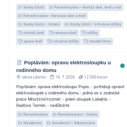
Stavby (části)
Řemeslné práce
Montáž oken, dveří a vrat
Řemeslné práce
Renovace oken a dveří
Stavby (části)
Ostatní
Stavby (části)
Vchodové stříšky
montáž dveří
renovace dveří
stříšky
oprava dveří
vchodové stříšky
stavební firmy
Poptávám: opravu elektrosloupku u
rodinného domu
okres Liberec
16. 7. 2026
12 500 korun
Poptávám: oprava elektrosloupu Popis: - potřebuji opravit
elektrosloupek u rodinného domu - jedná se o zednické
práce Množství/rozměr: - jeden sloupek Lokalita: -
Radčice Termín: - nedůležité
Řemeslné práce
Řemeslné práce
Zedníci
Stavebnictví
Stavebnictví
Rekonstrukce