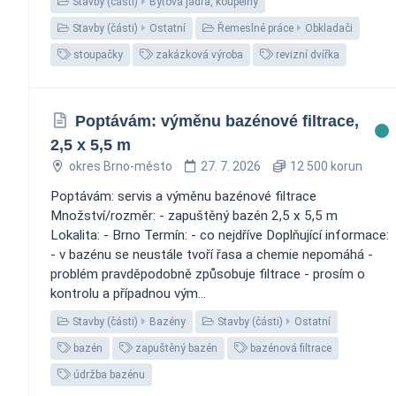
Stavby (části)
Bytová jádra, koupelny
Stavby (části)
Ostatní
Řemeslné práce
Obkladači
stoupačky
zakázková výroba
revizní dvířka
Poptávám: výměnu bazénové filtrace,
2,5 x 5,5 m
okres Brno-město
27. 7. 2026
12 500 korun
Poptávám: servis a výměnu bazénové filtrace
Množství/rozměr: - zapuštěný bazén 2,5 x 5,5 m
Lokalita: - Brno Termín: - co nejdříve Doplňující informace:
- v bazénu se neustále tvoří řasa a chemie nepomáhá -
problém pravděpodobně způsobuje filtrace - prosím o
kontrolu a případnou vým...
Stavby (části)
Bazény
Stavby (části)
Ostatní
bazén
zapuštěný bazén
bazénová filtrace
údržba bazénu