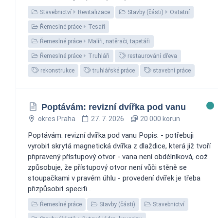
Stavebnictví
Revitalizace
Stavby (části)
Ostatní
Řemeslné práce
Tesaři
Řemeslné práce
Malíři, natěrači, tapetáři
Řemeslné práce
Truhláři
restaurování dřeva
rekonstrukce
truhlářské práce
stavební práce
Poptávám: revizní dvířka pod vanu
okres Praha
27. 7. 2026
20 000 korun
Poptávám: revizní dvířka pod vanu Popis: - potřebuji
vyrobit skrytá magnetická dvířka z dlaždice, která již tvoří
připravený přístupový otvor - vana není obdélníková, což
způsobuje, že přístupový otvor není vůči stěně se
stoupačkami v pravém úhlu - provedení dvířek je třeba
přizpůsobit specifi...
Řemeslné práce
Stavby (části)
Stavebnictví