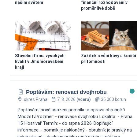
naším světem
finanční rozhodování v
proměnlivé době
Stavební firma vysokých
Zážitek s vůní kávy a kočičí
kvalit v Jihomoravském
přítomností
kraji
Poptávám: renovaci dvojhrobu
okres Praha
7. 8. 2026
(včera)
35 000 korun
Poptávám: nové usazení pomníku a opravu obrubníků
Množství/rozměr: - renovace dvojhrobu Lokalita: - Praha
15 Hostivař Termín: - do srpna 2026 Doplňující
informace: - pomník je nakloněný - obrubník je prasklý na
jedné straně - deska je poškozená v rohu - některé