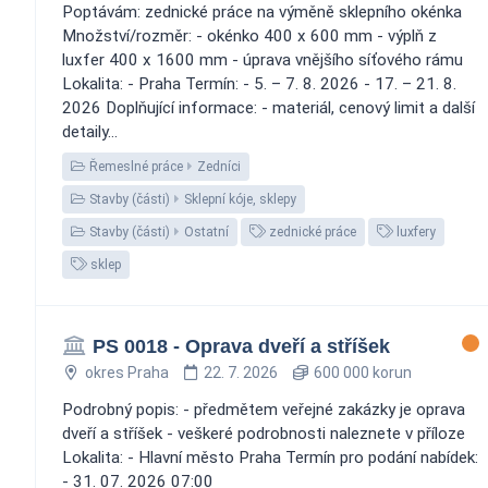
Poptávám: zednické práce na výměně sklepního okénka
Množství/rozměr: - okénko 400 x 600 mm - výplň z
luxfer 400 x 1600 mm - úprava vnějšího síťového rámu
Lokalita: - Praha Termín: - 5. – 7. 8. 2026 - 17. – 21. 8.
2026 Doplňující informace: - materiál, cenový limit a další
detaily...
Řemeslné práce
Zedníci
Stavby (části)
Sklepní kóje, sklepy
Stavby (části)
Ostatní
zednické práce
luxfery
sklep
PS 0018 - Oprava dveří a stříšek
okres Praha
22. 7. 2026
600 000 korun
Podrobný popis: - předmětem veřejné zakázky je oprava
dveří a stříšek - veškeré podrobnosti naleznete v příloze
Lokalita: - Hlavní město Praha Termín pro podání nabídek:
- 31. 07. 2026 07:00