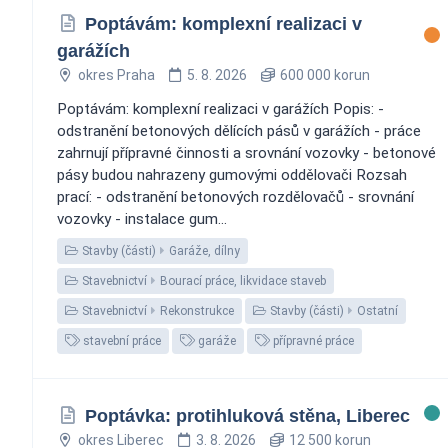
Poptávám: komplexní realizaci v
garážích
okres Praha
5. 8. 2026
600 000 korun
Poptávám: komplexní realizaci v garážích Popis: -
odstranění betonových dělících pásů v garážích - práce
zahrnují přípravné činnosti a srovnání vozovky - betonové
pásy budou nahrazeny gumovými oddělovači Rozsah
prací: - odstranění betonových rozdělovačů - srovnání
vozovky - instalace gum...
Stavby (části)
Garáže, dílny
Stavebnictví
Bourací práce, likvidace staveb
Stavebnictví
Rekonstrukce
Stavby (části)
Ostatní
stavební práce
garáže
přípravné práce
Poptávka: protihluková stěna, Liberec
okres Liberec
3. 8. 2026
12 500 korun