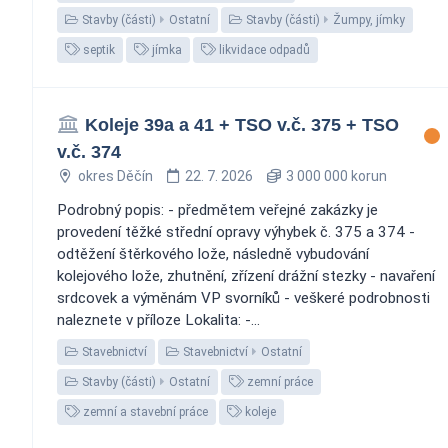
Stavby (části)
Ostatní
Stavby (části)
Žumpy, jímky
septik
jímka
likvidace odpadů
Koleje 39a a 41 + TSO v.č. 375 + TSO
v.č. 374
okres Děčín
22. 7. 2026
3 000 000 korun
Podrobný popis: - předmětem veřejné zakázky je
provedení těžké střední opravy výhybek č. 375 a 374 -
odtěžení štěrkového lože, následně vybudování
kolejového lože, zhutnění, zřízení drážní stezky - navaření
srdcovek a výměnám VP svorníků - veškeré podrobnosti
naleznete v příloze Lokalita: -...
Stavebnictví
Stavebnictví
Ostatní
Stavby (části)
Ostatní
zemní práce
zemní a stavební práce
koleje