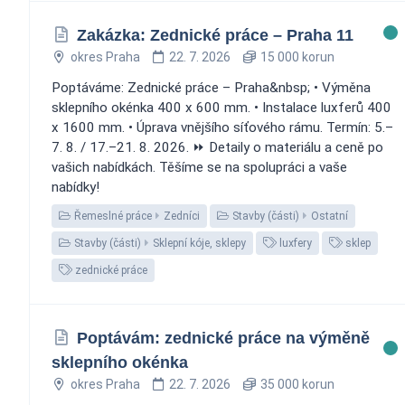
Zakázka: Zednické práce – Praha 11 ️
okres Praha
22. 7. 2026
15 000 korun
Poptáváme: Zednické práce – Praha&nbsp; • Výměna
sklepního okénka 400 x 600 mm. • Instalace luxferů 400
x 1600 mm. • Úprava vnějšího síťového rámu. Termín: 5.–
7. 8. / 17.–21. 8. 2026. ⏩ Detaily o materiálu a ceně po
vašich nabídkách. Těšíme se na spolupráci a vaše
nabídky!
Řemeslné práce
Zedníci
Stavby (části)
Ostatní
Stavby (části)
Sklepní kóje, sklepy
luxfery
sklep
zednické práce
Poptávám: zednické práce na výměně
sklepního okénka
okres Praha
22. 7. 2026
35 000 korun