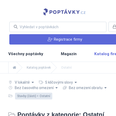
Registrace firmy
Všechny poptávky
Magazín
Katalog fi
Katalog poptávek
Ostatní
V lokalitě
S klíčovými slovy
Bez časového omezení
Bez omezení obratu
Stavby (části)
Ostatní
Poptávky z kategorie: Ostatní