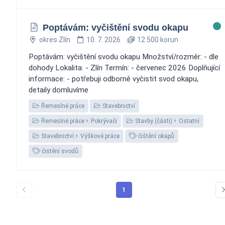
Poptávám: vyčištění svodu okapu
okres Zlín
10. 7. 2026
12 500 korun
Poptávám: vyčištění svodu okapu Množství/rozměr: - dle
dohody Lokalita: - Zlín Termín: - červenec 2026 Doplňující
informace: - potřebuji odborně vyčistit svod okapu,
detaily domluvíme
Řemeslné práce
Stavebnictví
Řemeslné práce
Pokrývači
Stavby (části)
Ostatní
Stavebnictví
Výškové práce
čištění okapů
čistění svodů
1