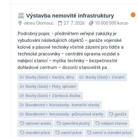
Výstavba nemovité infrastruktury
okres Olomouc
27. 7. 2026
10 000 000 korun
Podrobný popis: - předmětem veřejné zakázky je
vybudování následujících objektů – garáže vojenské
kolové a pásové techniky včetně zázemí pro řidiče a
technické pracovníky – centrální opravna vozidel s
nabíjecí stanicí – myčka techniky – bezpečnostní
dohledové centrum – dozorčí stanoviště pa...
Stavby (části)
Garáže, dílny
Stavby (části)
Ostatní
Stavby (části)
Ploty, oplocení
Stavby (části)
Zámková dlažba
Stavebnictví
Novostavby - komerční stavby
Stavebnictví
Novostavby - průmyslové stavby
garáže
oplocení areálu
zpevněné plochy
nabijecí stanice
stavební práce
zemní práce
zemní a stavební práce