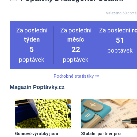
Nalezeno
60
poptá
Za poslední
Za poslední
Za poslední
r
týden
měsíc
51
5
22
poptávek
poptávek
poptávek
Podrobné statistiky
Magazín Poptávky.cz
Gumové výrobky jsou
Stabilní partner pro