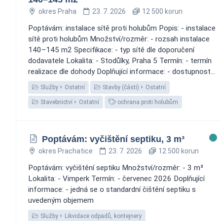
okres Praha
23. 7. 2026
12 500 korun
Poptávám: instalace sítě proti holubům Popis: - instalace
sítě proti holubům Množství/rozměr: - rozsah instalace
140–145 m2 Specifikace: - typ sítě dle doporučení
dodavatele Lokalita: - Stodůlky, Praha 5 Termín: - termín
realizace dle dohody Doplňující informace: - dostupnost...
Služby
Ostatní
Stavby (části)
Ostatní
Stavebnictví
Ostatní
ochrana proti holubům
Poptávám: vyčištění septiku, 3 m³
okres Prachatice
23. 7. 2026
12 500 korun
Poptávám: vyčištění septiku Množství/rozměr: - 3 m³
Lokalita: - Vimperk Termín: - červenec 2026 Doplňující
informace: - jedná se o standardní čištění septiku s
uvedeným objemem
Služby
Likvidace odpadů, kontejnery