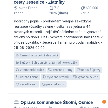
cesty Jesenice - Zlatníky
okres Praha-
7. 8.
600 000
západ
2026
(dnes)
korun
Podrobný popis: - předmětem veřejné zakázky je
realizace výsadby zeleně - celkem se jedná o 44
ovocných stromů - zajištění následné péče o vysazené
dřeviny po dobu 3 let - veškeré podrobnosti naleznete v
příloze Lokalita: - Jesenice Termín pro podání nabídek: -
25. 08. 2026 09:00
Řemeslné práce
Zahradníci
Služby
Zahradnictví a zahradnické služby
zahradnické práce
ovocné stromy
sadové úpravy
údržba zelene
vysadba stromů
výsadba zeleně
výsadba keřů
péče o dřeviny
Oprava komunikace Školní, Osnice