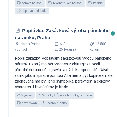
oprava balkonu
rekonstrukce balkonu
zedníci
příprava podkladu
Poptávka: Zakázková výroba pánského
náramku, Praha
okres Praha-
6. 8.
12 500
východ
2026
(včera)
korun
Popis zakázky: Poptávám zakázkovou výrobu pánského
náramku, který má být vyroben z chirurgické oceli,
přírodních kamenů a gravírovaných komponentů. Návrh
vznikl jako inspirace pomocí AI a nemá být kopírován, ale
zachována má být jeho symbolika, barevnost a celkový
charakter. Hlavní důraz je klade...
Výrobky
Výrobky
Šperky, hodinky, bižuterie
gravírování
ocelové lanko