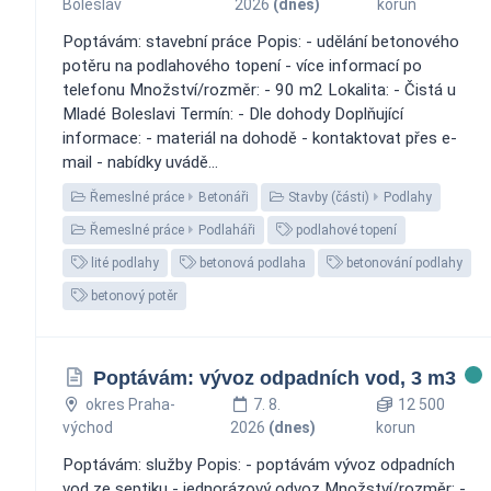
Boleslav
2026
(dnes)
korun
Poptávám: stavební práce Popis: - udělání betonového
potěru na podlahového topení - více informací po
telefonu Množství/rozměr: - 90 m2 Lokalita: - Čistá u
Mladé Boleslavi Termín: - Dle dohody Doplňující
informace: - materiál na dohodě - kontaktovat přes e-
mail - nabídky uvádě...
Řemeslné práce
Betonáři
Stavby (části)
Podlahy
Řemeslné práce
Podlaháři
podlahové topení
lité podlahy
betonová podlaha
betonování podlahy
betonový potěr
Poptávám: vývoz odpadních vod, 3 m3
okres Praha-
7. 8.
12 500
východ
2026
(dnes)
korun
Poptávám: služby Popis: - poptávám vývoz odpadních
vod ze septiku - jednorázový odvoz Množství/rozměr: -