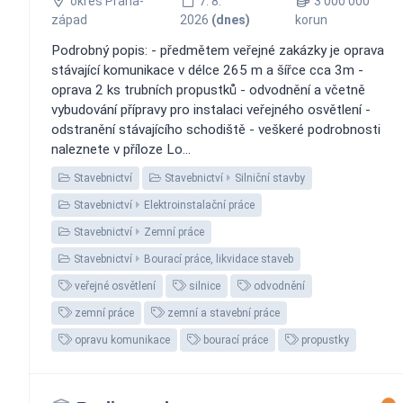
okres Praha-
7. 8.
3 000 000
západ
2026
(dnes)
korun
Podrobný popis: - předmětem veřejné zakázky je oprava
stávající komunikace v délce 265 m a šířce cca 3m -
oprava 2 ks trubních propustků - odvodnění a včetně
vybudování přípravy pro instalaci veřejného osvětlení -
odstranění stávajícího schodiště - veškeré podrobnosti
naleznete v příloze Lo...
Stavebnictví
Stavebnictví
Silniční stavby
Stavebnictví
Elektroinstalační práce
Stavebnictví
Zemní práce
Stavebnictví
Bourací práce, likvidace staveb
veřejné osvětlení
silnice
odvodnění
zemní práce
zemní a stavební práce
opravu komunikace
bourací práce
propustky