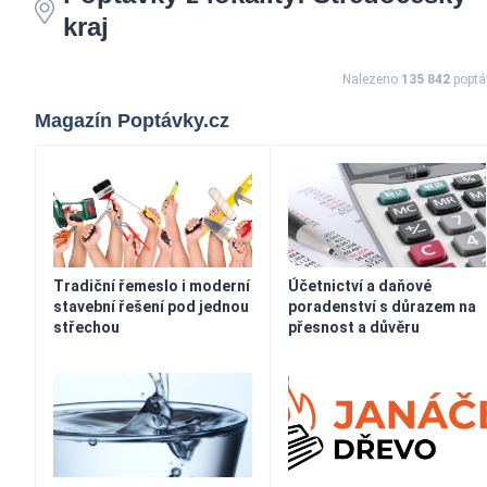
kraj
Nalezeno
135 842
poptá
Magazín Poptávky.cz
Tradiční řemeslo i moderní
Účetnictví a daňové
stavební řešení pod jednou
poradenství s důrazem na
střechou
přesnost a důvěru