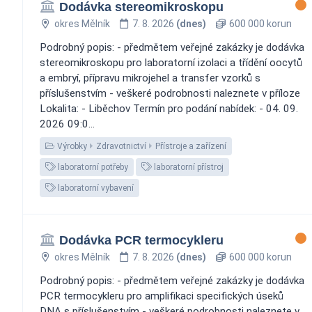
Dodávka stereomikroskopu
okres Mělník
7. 8. 2026
(dnes)
600 000 korun
Podrobný popis: - předmětem veřejné zakázky je dodávka
stereomikroskopu pro laboratorní izolaci a třídění oocytů
a embryí, přípravu mikrojehel a transfer vzorků s
příslušenstvím - veškeré podrobnosti naleznete v příloze
Lokalita: - Liběchov Termín pro podání nabídek: - 04. 09.
2026 09:0...
Výrobky
Zdravotnictví
Přístroje a zařízení
laboratorní potřeby
laboratorní přístroj
laboratorní vybavení
Dodávka PCR termocykleru
okres Mělník
7. 8. 2026
(dnes)
600 000 korun
Podrobný popis: - předmětem veřejné zakázky je dodávka
PCR termocykleru pro amplifikaci specifických úseků
DNA s příslušenstvím - veškeré podrobnosti naleznete v