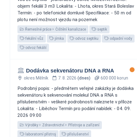
objem fekálií 3 m3 Lokalita: - Lhota, okres Stará Boleslav
Termín: - po telefonické domluvě Specifikace: - 50 m od
plotu není možnost vjezdu na pozemek
Řemeslné práce
Čištění kanalizace
septik
fekální vůz
jímka
odvoz septiku
odpadní vody
odvoz fekálií
Dodávka sekvenátoru DNA a RNA
okres Mělník
7. 8. 2026
(dnes)
600 000 korun
Podrobný popis: - předmětem veřejné zakázky je dodávka
sekvenátoru k sekvenování molekul DNA a RNA s
příslušenstvím - veškeré podrobnosti naleznete v příloze
Lokalita: - Liběchov Termín pro podání nabídek: - 04. 09.
2026 09:00
Výrobky
Zdravotnictví
Přístroje a zařízení
laboratorní přístroj
příslušenství