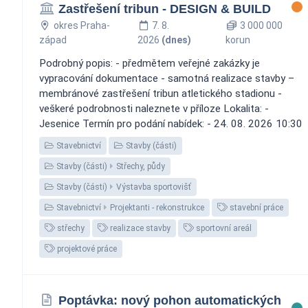
Zastřešení tribun - DESIGN & BUILD
okres Praha-
7. 8.
3 000 000
západ
2026
(dnes)
korun
Podrobný popis: - předmětem veřejné zakázky je
vypracování dokumentace - samotná realizace stavby –
membránové zastřešení tribun atletického stadionu -
veškeré podrobnosti naleznete v příloze Lokalita: -
Jesenice Termín pro podání nabídek: - 24. 08. 2026 10:30
Stavebnictví
Stavby (části)
Stavby (části)
Střechy, půdy
Stavby (části)
Výstavba sportovišť
Stavebnictví
Projektanti - rekonstrukce
stavební práce
střechy
realizace stavby
sportovní areál
projektové práce
Poptávka: nový pohon automatických