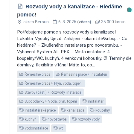
Rozvody vody a kanalizace - Hledáme
pomoc! ️
okres Beroun
6. 8. 2026
(včera)
35 000 korun
Potřebujeme pomoc s rozvody vody a kanalizace!
Lokalita: Vysoký Újezd. Zahájení - okamžitě!&nbsp; - Co
hledáme? – Zkušeného instalatéra pro novostavbu. -
Vybavení: Systém AL-PEX. - Místa instalace: 4
koupelny/WC, kuchyň, 4 venkovní kohoutky. ⏰ Termíny dle
domluvy; flexibilita vítána! Máte to, co...
Řemeslné práce
Řemeslné práce
Instalatéři
Řemeslné práce
Plyn, voda, topení
Stavby (části)
Rozvody, instalace
Subdodávky
Voda, plyn, topení
instalatér
instalatérské práce
kanalizace
koupelny
kuchyň
novostavba
rozvody vody
vodoinstalace
wc