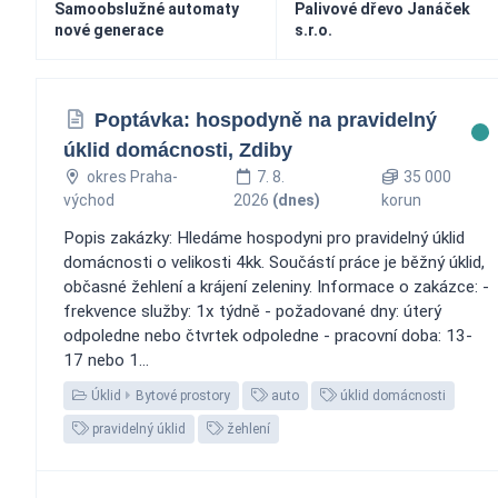
Samoobslužné automaty
Palivové dřevo Janáček
nové generace
s.r.o.
Poptávka: hospodyně na pravidelný
úklid domácnosti, Zdiby
okres Praha-
7. 8.
35 000
východ
2026
(dnes)
korun
Popis zakázky: Hledáme hospodyni pro pravidelný úklid
domácnosti o velikosti 4kk. Součástí práce je běžný úklid,
občasné žehlení a krájení zeleniny. Informace o zakázce: -
frekvence služby: 1x týdně - požadované dny: úterý
odpoledne nebo čtvrtek odpoledne - pracovní doba: 13-
17 nebo 1...
Úklid
Bytové prostory
auto
úklid domácnosti
pravidelný úklid
žehlení