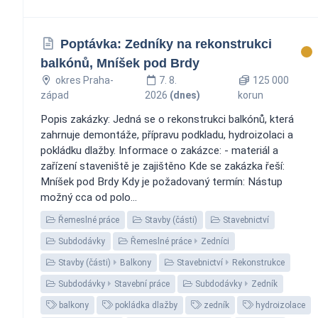
Poptávka: Zedníky na rekonstrukci
balkónů, Mníšek pod Brdy
okres Praha-
7. 8.
125 000
západ
2026
(dnes)
korun
Popis zakázky: Jedná se o rekonstrukci balkónů, která
zahrnuje demontáže, přípravu podkladu, hydroizolaci a
pokládku dlažby. Informace o zakázce: - materiál a
zařízení staveniště je zajištěno Kde se zakázka řeší:
Mníšek pod Brdy Kdy je požadovaný termín: Nástup
možný cca od polo...
Řemeslné práce
Stavby (části)
Stavebnictví
Subdodávky
Řemeslné práce
Zedníci
Stavby (části)
Balkony
Stavebnictví
Rekonstrukce
Subdodávky
Stavební práce
Subdodávky
Zedník
balkony
pokládka dlažby
zedník
hydroizolace