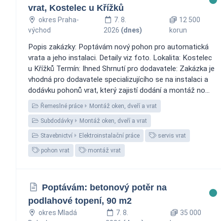
vrat, Kostelec u Křížků
okres Praha-
7. 8.
12 500
východ
2026
(dnes)
korun
Popis zakázky: Poptávám nový pohon pro automatická
vrata a jeho instalaci. Detaily viz foto. Lokalita: Kostelec
u Křížků Termín: Ihned Shrnutí pro dodavatele: Zakázka je
vhodná pro dodavatele specializujícího se na instalaci a
dodávku pohonů vrat, který zajistí dodání a montáž no...
Řemeslné práce
Montáž oken, dveří a vrat
Subdodávky
Montáž oken, dveří a vrat
Stavebnictví
Elektroinstalační práce
servis vrat
pohon vrat
montáž vrat
Poptávám: betonový potěr na
podlahové topení, 90 m2
okres Mladá
7. 8.
35 000