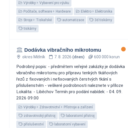
Výrobky
Vybavení pro výuku
Počítače, software
Hardware
Elektro
Elektronika
Stroje
Tiskařské
automatizace
3d tiskárny
tiskárny
Dodávka vibračního mikrotomu
okres Mělník
7. 8. 2026
(dnes)
600 000 korun
Podrobný popis: - předmětem veřejné zakázky je dodávka
vibračního mikrotomu pro přípravu tenkých tkáňových
řezů z fixovaných i nefixovaných čerstvých tkání s
příslušenstvím - veškeré podrobnosti naleznete v příloze
Lokalita: - Liběchov Termín pro podání nabídek: - 04. 09.
2026 09:00
Výrobky
Zdravotnictví
Přístroje a zařízení
zdravotnický přístroj
laboratorní přístroj
příslušenství
laboratorní vybavení