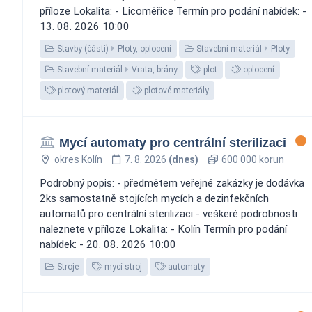
příloze Lokalita: - Licoměřice Termín pro podání nabídek: -
13. 08. 2026 10:00
Stavby (části)
Ploty, oplocení
Stavební materiál
Ploty
Stavební materiál
Vrata, brány
plot
oplocení
plotový materiál
plotové materiály
Mycí automaty pro centrální sterilizaci
okres Kolín
7. 8. 2026
(dnes)
600 000 korun
Podrobný popis: - předmětem veřejné zakázky je dodávka
2ks samostatně stojících mycích a dezinfekčních
automatů pro centrální sterilizaci - veškeré podrobnosti
naleznete v příloze Lokalita: - Kolín Termín pro podání
nabídek: - 20. 08. 2026 10:00
Stroje
mycí stroj
automaty