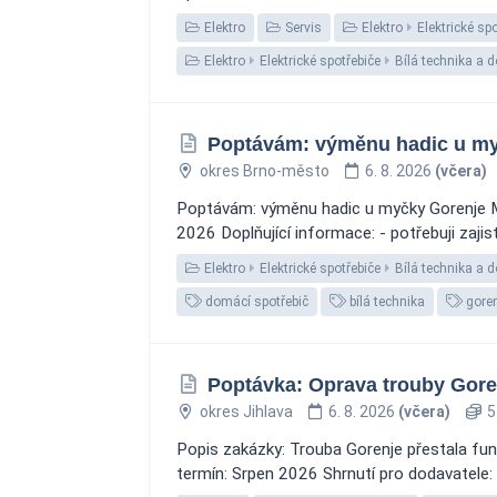
Elektro
Servis
Elektro
Elektrické sp
Elektro
Elektrické spotřebiče
Bílá technika a 
Poptávám: výměnu hadic u my
okres Brno-město
6. 8. 2026
(včera)
Poptávám: výměnu hadic u myčky Gorenje Mn
2026 Doplňující informace: - potřebuji zajis
Elektro
Elektrické spotřebiče
Bílá technika a 
domácí spotřebič
bílá technika
goren
Poptávka: Oprava trouby Goren
okres Jihlava
6. 8. 2026
(včera)
5
Popis zakázky: Trouba Gorenje přestala fun
termín: Srpen 2026 Shrnutí pro dodavatele: 