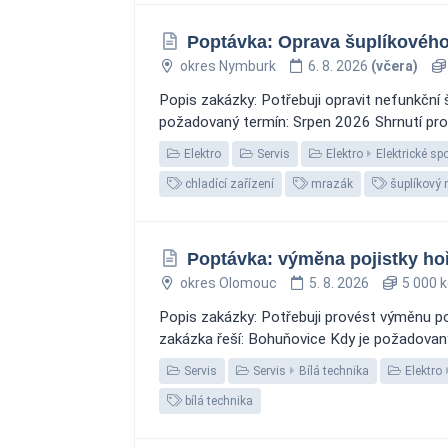
Poptávka: Oprava šuplíkovéh
okres Nymburk
6. 8. 2026
(včera)
Popis zakázky: Potřebuji opravit nefunkční
požadovaný termín: Srpen 2026 Shrnutí pro d
Elektro
Servis
Elektro
Elektrické sp
chladící zařízení
mrazák
šuplíkový
Poptávka: výměna pojistky ho
okres Olomouc
5. 8. 2026
5 000 k
Popis zakázky: Potřebuji provést výměnu p
zakázka řeší: Bohuňovice Kdy je požadovan
Servis
Servis
Bílá technika
Elektro
bílá technika