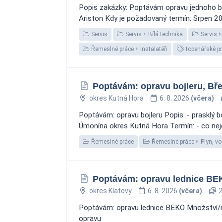
Popis zakázky: Poptávám opravu jednoho boj
Ariston Kdy je požadovaný termín: Srpen 202
Servis
Servis
Bílá technika
Servis
Řemeslné práce
Instalatéři
topenářské p
Poptávám: opravu bojleru, Bř
okres Kutná Hora
6. 8. 2026
(včera)
Poptávám: opravu bojleru Popis: - prasklý boj
Úmonína okres Kutná Hora Termín: - co nejdřív
Řemeslné práce
Řemeslné práce
Plyn, vo
Poptávám: opravu lednice BEK
okres Klatovy
6. 8. 2026
(včera)
2
Poptávám: opravu lednice BEKO Množství/rozm
opravu