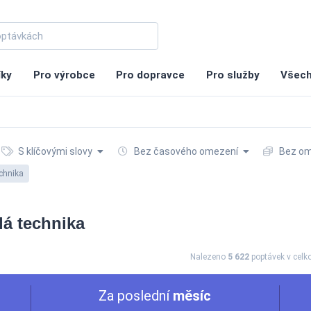
íky
Pro výrobce
Pro dopravce
Pro služby
Všech
S klíčovými slovy
Bez časového omezení
Bez om
echnika
lá technika
Nalezeno
5 622
poptávek
v cel
Za poslední
měsíc