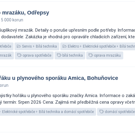
o mrazáku, Odřepsy
5 000 korun
 šuplíkový mrazák. Detaily o poruše upřesním podle potřeby. Informa
odavatele: Zakázka je vhodná pro opraváře chladicích zařízení, který
otřebiče
Servis
Bílá technika
Elektro
Elektrické spotřebiče
Bílá tech
 mrazák
oprava spotřebiče
bílá technika
oprava mrazáku
řáku u plynového sporáku Amica, Bohuňovice
orun
ojistky hořáku u plynového sporáku značky Amica. Informace o zaká
ý termín: Srpen 2026 Cena: Zajímá mě předběžná cena opravy včetně
Elektrické spotřebiče
Bílá technika a domácí spotřebiče
domácí spotřebiče