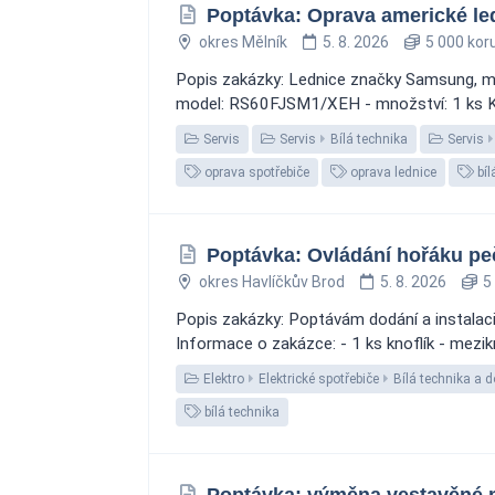
Poptávka: Oprava americké le
okres Mělník
5. 8. 2026
5 000 kor
Popis zakázky: Lednice značky Samsung, mo
model: RS60FJSM1/XEH - množství: 1 ks Kde 
Servis
Servis
Bílá technika
Servis
oprava spotřebiče
oprava lednice
bíl
Poptávka: Ovládání hořáku peč
okres Havlíčkův Brod
5. 8. 2026
5 
Popis zakázky: Poptávám dodání a instalaci
Informace o zakázce: - 1 ks knoflík - mezikr
Elektro
Elektrické spotřebiče
Bílá technika a 
bílá technika