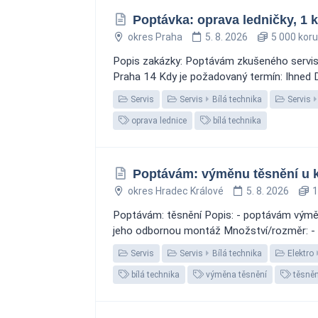
Poptávka: oprava ledničky, 1 k
okres Praha
5. 8. 2026
5 000 kor
Popis zakázky: Poptávám zkušeného servisní
Praha 14 Kdy je požadovaný termín: Ihned Da
Servis
Servis
Bílá technika
Servis
oprava lednice
bílá technika
Poptávám: výměnu těsnění u 
okres Hradec Králové
5. 8. 2026
1
Poptávám: těsnění Popis: - poptávám výmě
jeho odbornou montáž Množství/rozměr: - 1
Servis
Servis
Bílá technika
Elektro
bílá technika
výměna těsnění
těsněn