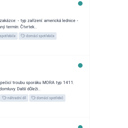
ázce: - typ zařízení: americká lednice -
 termín: Čtvrtek...
spotřebiče
domácí spotřebiče
ro pečicí troubu sporáku MORA typ 1411.
mluvy. Další důleži...
náhradní díl
domácí spotřebič