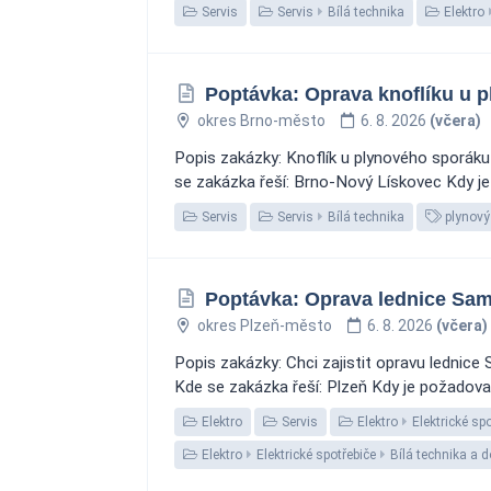
Servis
Servis
Bílá technika
Elektro
Poptávka: Oprava knoflíku u 
okres Brno-město
6. 8. 2026
(včera)
Popis zakázky: Knoflík u plynového sporáku 
se zakázka řeší: Brno-Nový Lískovec Kdy je
Servis
Servis
Bílá technika
plynový
Poptávka: Oprava lednice Sam
okres Plzeň-město
6. 8. 2026
(včera)
Popis zakázky: Chci zajistit opravu lednice
Kde se zakázka řeší: Plzeň Kdy je požadovan
Elektro
Servis
Elektro
Elektrické sp
Elektro
Elektrické spotřebiče
Bílá technika a 