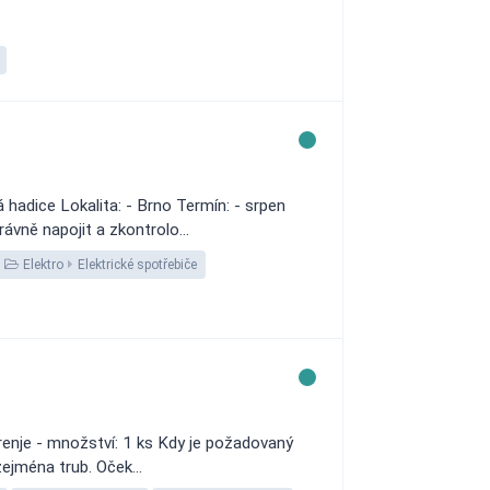
adice Lokalita: - Brno Termín: - srpen
ávně napojit a zkontrolo...
Elektro
Elektrické spotřebiče
renje - množství: 1 ks Kdy je požadovaný
ejména trub. Oček...