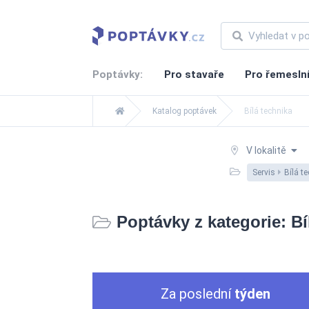
Poptávky:
Pro stavaře
Pro řemesln
Katalog poptávek
Bílá technika
V lokalitě
Servis
Bílá t
Poptávky z kategorie: Bí
Za poslední
týden