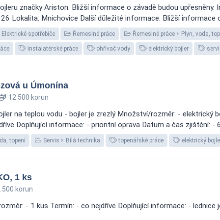
leru značky Ariston. Bližší informace o závadě budou upřesněny. I
6 Lokalita: Mnichovice Další důležité informace: Bližší informace o
Elektrické spotřebiče
Řemeslné práce
Řemeslné práce
Plyn, voda, to
ráce
instalatérské práce
ohřívač vody
elektrický bojler
servi
ezová u Úmonína
12 500 korun
ler na teplou vodu - bojler je zrezlý Množství/rozměr: - elektrický bo
e Doplňující informace: - prioritní oprava Datum a čas zjištění: - 6.
da, topení
Servis
Bílá technika
topenářské práce
elektrický bojle
O, 1 ks
 500 korun
ěr: - 1 kus Termín: - co nejdříve Doplňující informace: - lednice 