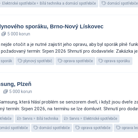
Elektrické spotřebiče
Bílá technika a domácí spotřebiče
domácí spotřebiče
plynového sporáku, Brno-Nový Lískovec
5 000 korun
nejde otočit a je nutné zajistit jeho opravu, aby byl sporák plně fu
 požadovaný termín: Srpen 2026 Shrnutí pro dodavatele: Zakázka je 
 sporák
plynový spotřebič
oprava spotřebiče
oprava sporáku
sung, Plzeň
5 000 korun
 Samsung, která hlásí problém se senzorem dveří, i když jsou dveře z
ý termín: Srpen 2026, na termínu se lze domluvit. Shrnutí pro dodav
otřebiče
Servis
Bílá technika
Servis
Elektrické spotřebiče
domácí spotřebiče
domácí spotřebiče
oprava spotřebiče
oprava le