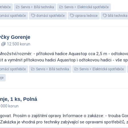
otřebiče
Servis
Bílá technika
Servis
Elektrické spotřebiče
domácí spotřebiče
domácí spotřebiče
oprava lednice
bílá technika
čky Gorenje
12 500 korun
ožství/rozměr: - přítoková hadice Aquastop cca 2,5 m - odtoková h
tit a vyměnit přítokovou hadici Aquastop i odtokovou hadici - vše spr
domácí spotřebiče
Servis
Bílá technika
Servis
Elektrické spotřebiče
je
je, 1 ks, Polná
 000 korun
govat. Prosím o zajištění opravy. Informace o zakázce: - trouba Go
Zakázka je vhodná pro techniky zabývající se opravami spotřebičů, z