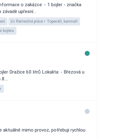
nformace o zakázce: - 1 bojler - značka
 závadě upřesní...
pení
Řemeslné práce
Topenáři, kamnaři
s bojleru
jler Dražice 60 litrů Lokalita: - Březová u
8....
r
je aktuálně mimo provoz, potřebuji rychlou