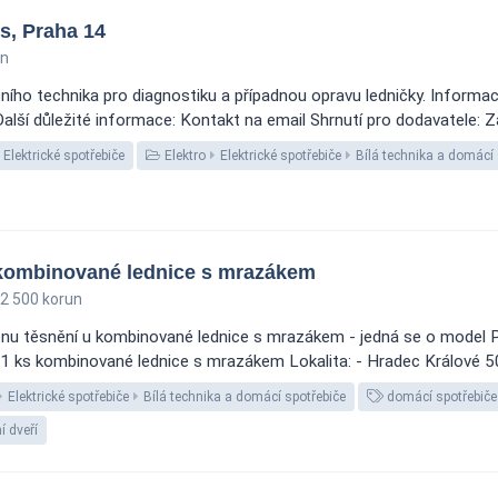
s, Praha 14
un
ho technika pro diagnostiku a případnou opravu ledničky. Informace
lší důležité informace: Kontakt na email Shrnutí pro dodavatele: Za
Elektrické spotřebiče
Elektro
Elektrické spotřebiče
Bílá technika a domácí 
kombinované lednice s mrazákem
2 500 korun
nu těsnění u kombinované lednice s mrazákem - jedná se o model P
 ks kombinované lednice s mrazákem Lokalita: - Hradec Králové 500
Elektrické spotřebiče
Bílá technika a domácí spotřebiče
domácí spotřebiče
í dveří