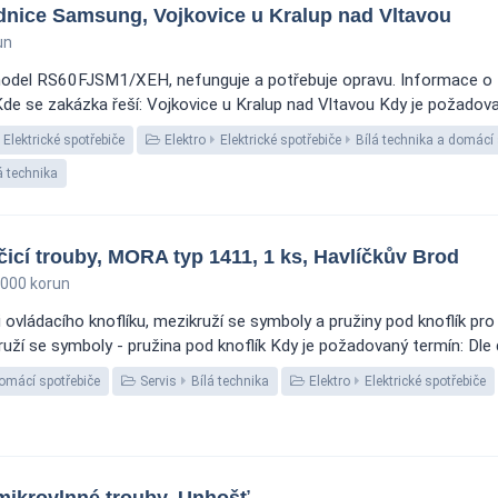
dnice Samsung, Vojkovice u Kralup nad Vltavou
un
del RS60FJSM1/XEH, nefunguje a potřebuje opravu. Informace o zak
se zakázka řeší: Vojkovice u Kralup nad Vltavou Kdy je požadovaný
Elektrické spotřebiče
Elektro
Elektrické spotřebiče
Bílá technika a domácí 
á technika
icí trouby, MORA typ 1411, 1 ks, Havlíčkův Brod
000 korun
 ovládacího knoflíku, mezikruží se symboly a pružiny pod knoflík p
uží se symboly - pružina pod knoflík Kdy je požadovaný termín: Dle do
domácí spotřebiče
Servis
Bílá technika
Elektro
Elektrické spotřebiče