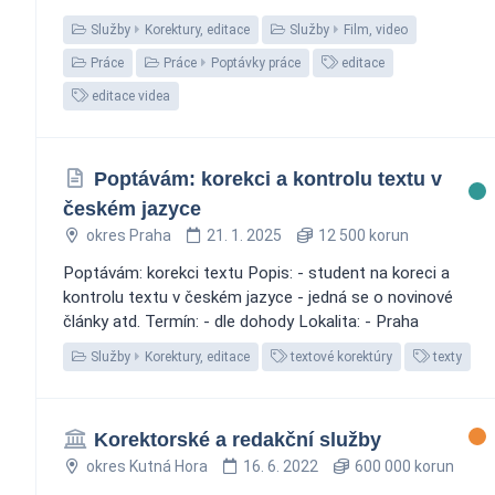
Služby
Korektury, editace
Služby
Film, video
Práce
Práce
Poptávky práce
editace
editace videa
Poptávám: korekci a kontrolu textu v
českém jazyce
okres Praha
21. 1. 2025
12 500 korun
Poptávám: korekci textu Popis: - student na koreci a
kontrolu textu v českém jazyce - jedná se o novinové
články atd. Termín: - dle dohody Lokalita: - Praha
Služby
Korektury, editace
textové korektúry
texty
Korektorské a redakční služby
okres Kutná Hora
16. 6. 2022
600 000 korun