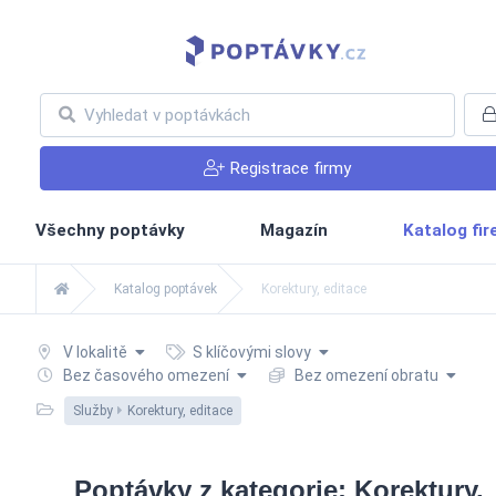
Registrace firmy
Všechny poptávky
Magazín
Katalog fi
Katalog poptávek
Korektury, editace
V lokalitě
S klíčovými slovy
Bez časového omezení
Bez omezení obratu
Služby
Korektury, editace
Poptávky z kategorie: Korektury,