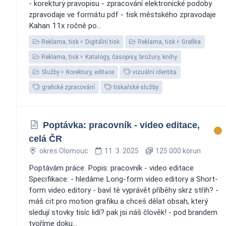
- korektury pravopisu - zpracování elektronické podoby
zpravodaje ve formátu pdf - tisk městského zpravodaje
Kahan 11x ročně po...
Reklama, tisk
Digitální tisk
Reklama, tisk
Grafika
Reklama, tisk
Katalogy, časopisy, brožury, knihy
Služby
Korektury, editace
vizuální identita
grafické zpracování
tiskařské služby
Poptávka: pracovník - video editace,
celá ČR
okres Olomouc
11. 3. 2025
125 000 korun
Poptávám práce: Popis: pracovník - video editace
Specifikace: - hledáme Long-form video editory a Short-
form video editory - baví tě vyprávět příběhy skrz střih? -
máš cit pro motion grafiku a chceš dělat obsah, který
sledují stovky tisíc lidí? pak jsi náš člověk! - pod brandem
tvoříme doku...