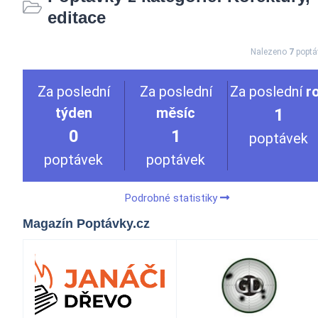
editace
Nalezeno
7
poptá
Za poslední
Za poslední
Za poslední
r
týden
měsíc
1
0
1
poptávek
poptávek
poptávek
Podrobné statistiky
Magazín Poptávky.cz