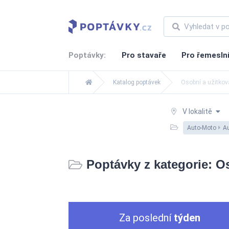
Poptávky:
Pro stavaře
Pro řemesln
Katalog poptávek
Osobní a užitkov
V lokalitě
Auto-Moto
Au
Poptávky z kategorie: O
Za poslední
týden