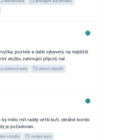
klimatizace
pronájem automobilu
yčka, postele a další vybavení, na nejbližší
službu zahrnující příjezd, nal...
 a užitková auta
odvoz odpadů
y mělo mít raději větší kufr, ideálně kombi.
dy je požadovan...
bní vozidlo
osobní auto