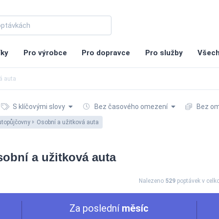
íky
Pro výrobce
Pro dopravce
Pro služby
Všech
á auta
S klíčovými slovy
Bez časového omezení
Bez om
topůjčovny
Osobní a užitková auta
sobní a užitková auta
Nalezeno
529
poptávek
v cel
Za poslední
měsíc