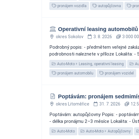
pronájem vozidla
autopůjčovna
pro
Operativní leasing automobilů
okres Sokolov
3. 8. 2026
3 000 00
Podrobný popis: - předmětem veřejné zakázk
podrobnosti naleznete v příloze Lokalita: -
Auto-Moto
Leasing, operativní leasing
Au
pronájem automobilu
pronájem vozidel
Poptávám: pronájem sedmimí
okres Litoměřice
31. 7. 2026
12 5
Poptávám: autopůjčovny Popis: - poptávám 
- délka pronájmu 2–3 měsíce Lokalita: - Úst
Auto-Moto
Auto-Moto
Autopůjčovny