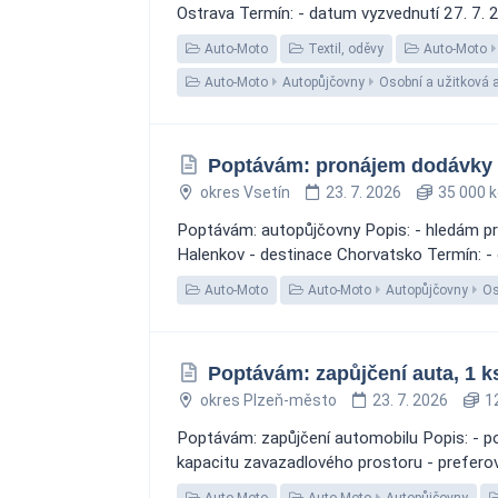
Ostrava Termín: - datum vyzvednutí 27. 7. 
Auto-Moto
Textil, oděvy
Auto-Moto
Auto-Moto
Autopůjčovny
Osobní a užitková 
Poptávám: pronájem dodávky 
okres Vsetín
23. 7. 2026
35 000 k
Poptávám: autopůjčovny Popis: - hledám pro
Halenkov - destinace Chorvatsko Termín: -
Auto-Moto
Auto-Moto
Autopůjčovny
Os
Poptávám: zapůjčení auta, 1 k
okres Plzeň-město
23. 7. 2026
12
Poptávám: zapůjčení automobilu Popis: - p
kapacitu zavazadlového prostoru - preferován