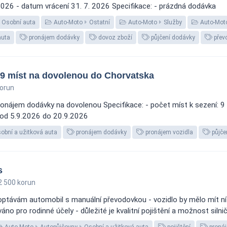
2026 - datum vrácení 31. 7. 2026 Specifikace: - prázdná dodávka
Osobní auta
Auto-Moto
Ostatní
Auto-Moto
Služby
Auto-Mot
auta
pronájem dodávky
dovoz zboží
půjčení dodávky
přev
9 míst na dovolenou do Chorvatska
orun
nájem dodávky na dovolenou Specifikace: - počet míst k sezení: 9 - 
 od 5.9.2026 do 20.9.2026
obní a užitková auta
pronájem dodávky
pronájem vozidla
půjče
s
 500 korun
optávám automobil s manuální převodovkou - vozidlo by mělo mít n
o pro rodinné účely - důležité je kvalitní pojištění a možnost silnič