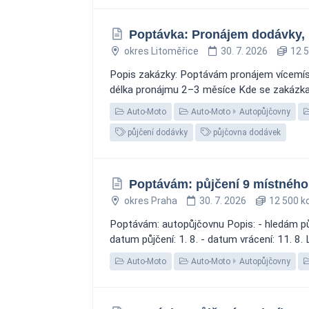
Poptávka: Pronájem dodávky, 
okres Litoměřice
30. 7. 2026
12 5
Popis zakázky: Poptávám pronájem vícemíst
délka pronájmu 2–3 měsíce Kde se zakázka ře
Auto-Moto
Auto-Moto
Autopůjčovny
půjčení dodávky
půjčovna dodávek
Poptávám: půjčení 9 místného 
okres Praha
30. 7. 2026
12 500 k
Poptávám: autopůjčovnu Popis: - hledám půjč
datum půjčení: 1. 8. - datum vrácení: 11. 8.
Auto-Moto
Auto-Moto
Autopůjčovny