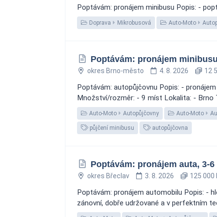
Poptávám: pronájem minibusu Popis: - popt
Doprava
Mikrobusová
Auto-Moto
Auto
Poptávám: pronájem minibusu,
okres Brno-město
4. 8. 2026
12 5
Poptávám: autopůjčovnu Popis: - pronájem 
Množství/rozměr: - 9 míst Lokalita: - Brno Te
Auto-Moto
Autopůjčovny
Auto-Moto
Au
půjčení minibusu
autopůjčovna
Poptávám: pronájem auta, 3-6
okres Břeclav
3. 8. 2026
125 000 
Poptávám: pronájem automobilu Popis: - hl
zánovní, dobře udržované a v perfektním tec