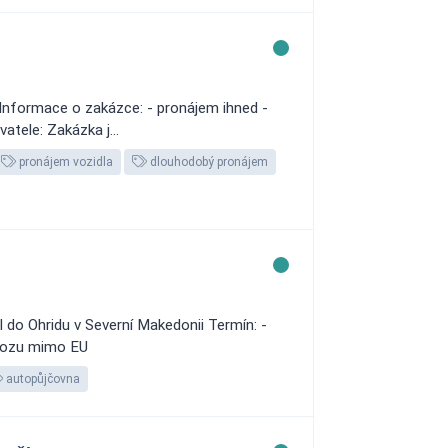
Informace o zakázce: - pronájem ihned -
tele: Zakázka j...
pronájem vozidla
dlouhodobý pronájem
 do Ohridu v Severní Makedonii Termín: -
í vozu mimo EU
autopůjčovna