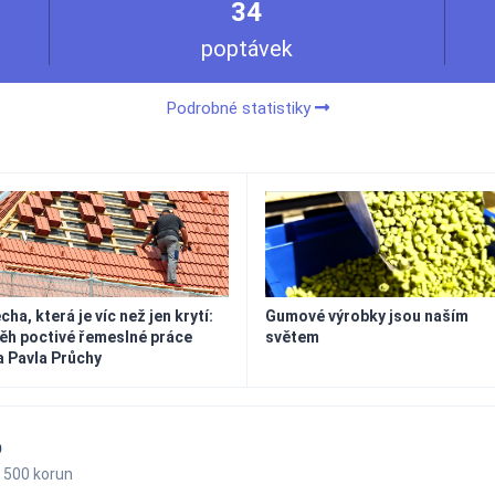
34
poptávek
Podrobné statistiky
cha, která je víc než jen krytí:
Gumové výrobky jsou naším
ěh poctivé řemeslné práce
světem
 Pavla Průchy
b
 500 korun