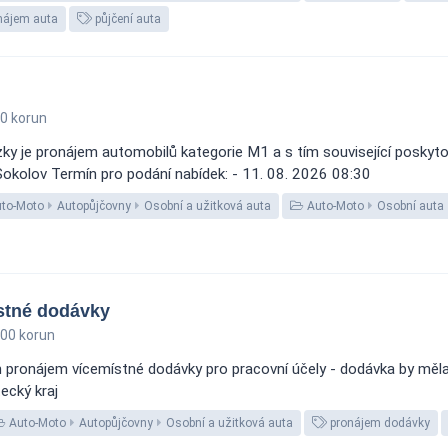
nájem auta
půjčení auta
0 korun
y je pronájem automobilů kategorie M1 a s tím související poskytov
 Sokolov Termín pro podání nabídek: - 11. 08. 2026 08:30
to-Moto
Autopůjčovny
Osobní a užitková auta
Auto-Moto
Osobní auta
stné dodávky
00 korun
pronájem vícemístné dodávky pro pracovní účely - dodávka by měla
ecký kraj
Auto-Moto
Autopůjčovny
Osobní a užitková auta
pronájem dodávky