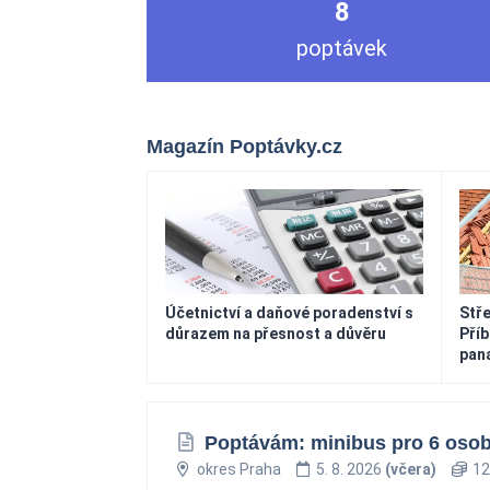
8
poptávek
Magazín Poptávky.cz
Účetnictví a daňové poradenství s
Stře
důrazem na přesnost a důvěru
Příb
pana
Poptávám: minibus pro 6 oso
okres Praha
5. 8. 2026
(včera)
12