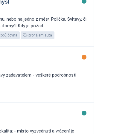
myšl
, nebo na jedno z měst Polička, Svitavy, či
itomyšl Kdy je požad...
topůjčovna
pronájem auta
rávy zadavatelem - veškeré podrobnosti
lita: - místo vyzvednutí a vrácení je