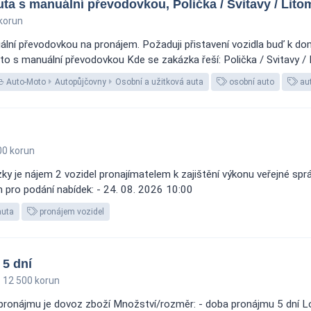
ta s manuální převodovkou, Polička / Svitavy / Lito
korun
ní převodovkou na pronájem. Požaduji přistavení vozidla buď k domu
o s manuální převodovkou Kde se zakázka řeší: Polička / Svitavy / L
Auto-Moto
Autopůjčovny
Osobní a užitková auta
osobní auto
au
00 korun
y je nájem 2 vozidel pronajímatelem k zajištění výkonu veřejné sp
ín pro podání nabídek: - 24. 08. 2026 10:00
auta
pronájem vozidel
5 dní
12 500 korun
ronájmu je dovoz zboží Množství/rozměr: - doba pronájmu 5 dní Loka