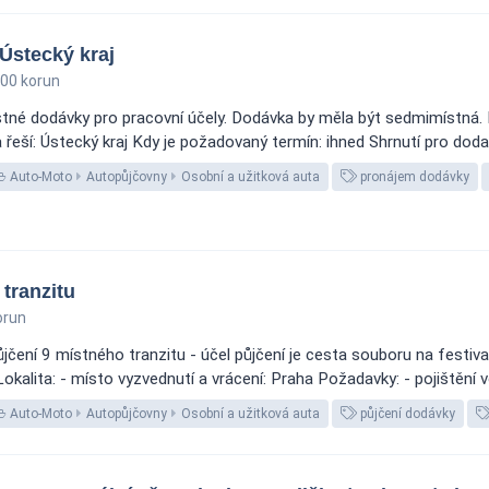
Ústecký kraj
00 korun
né dodávky pro pracovní účely. Dodávka by měla být sedmimístná. 
ší: Ústecký kraj Kdy je požadovaný termín: ihned Shrnutí pro dodava
Auto-Moto
Autopůjčovny
Osobní a užitková auta
pronájem dodávky
tranzitu
orun
ení 9 místného tranzitu - účel půjčení je cesta souboru na festival
 Lokalita: - místo vyzvednutí a vrácení: Praha Požadavky: - pojištěn
Auto-Moto
Autopůjčovny
Osobní a užitková auta
půjčení dodávky