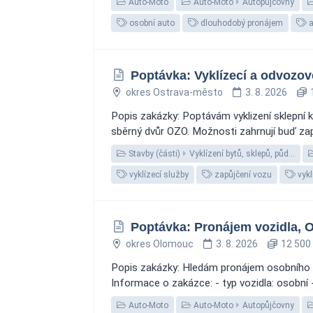
Auto-Moto
Auto-Moto
Autopůjčovny
osobní auto
dlouhodobý pronájem
a
Poptávka: Vyklízecí a odvozov
okres Ostrava-město
3. 8. 2026
1
Popis zakázky: Poptávám vyklizení sklepní kó
sběrný dvůr OZO. Možnosti zahrnují buď zapů
Stavby (části)
Vyklízení bytů, sklepů, půd…
vyklízecí služby
zapůjčení vozu
vykl
Poptávka: Pronájem vozidla,
okres Olomouc
3. 8. 2026
12 500
Popis zakázky: Hledám pronájem osobního voz
Informace o zakázce: - typ vozidla: osobní
Auto-Moto
Auto-Moto
Autopůjčovny