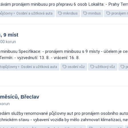
ávám pronájem minibusu pro přepravu 6 osob Lokalita: - Prahy Term
půjčovny
Osobní a užitková auta
mikrobus
minibus
pronájem 
 9 míst
00 korun
minibusu Specifikace: - pronájem minibusu s 9 místy - účelem je c
rmín: - vyzvednutí: 13. 8. - vrácení: 16. 8.
topůjčovny
Osobní a užitková auta
osobní vůz
užitkový vůz
p
 měsíců, Břeclav
korun
edám služby renomované půjčovny aut pro pronájem osobního automob
hnickém stavu - vybavení vozidla by mělo zahrnovat klimatizaci, nav