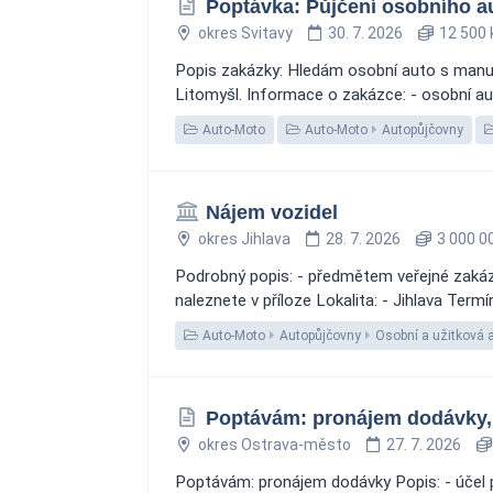
Poptávka: Půjčení osobního au
okres Svitavy
30. 7. 2026
12 500 
Popis zakázky: Hledám osobní auto s manuál
Litomyšl. Informace o zakázce: - osobní aut
Auto-Moto
Auto-Moto
Autopůjčovny
Nájem vozidel
okres Jihlava
28. 7. 2026
3 000 0
Podrobný popis: - předmětem veřejné zakázk
naleznete v příloze Lokalita: - Jihlava Term
Auto-Moto
Autopůjčovny
Osobní a užitková 
Poptávám: pronájem dodávky, 
okres Ostrava-město
27. 7. 2026
Poptávám: pronájem dodávky Popis: - účel p