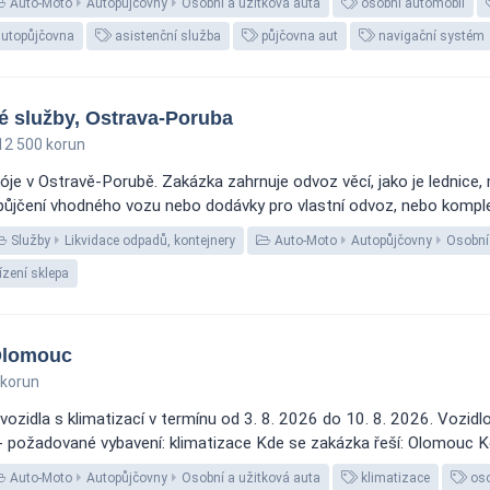
Auto-Moto
Autopůjčovny
Osobní a užitková auta
osobní automobil
utopůjčovna
asistenční služba
půjčovna aut
navigační systém
é služby, Ostrava-Poruba
2 500 korun
je v Ostravě-Porubě. Zakázka zahrnuje odvoz věcí, jako je lednice, m
jčení vhodného vozu nebo dodávky pro vlastní odvoz, nebo kompletní 
Služby
Likvidace odpadů, kontejnery
Auto-Moto
Autopůjčovny
Osobní
ízení sklepa
 Olomouc
 korun
idla s klimatizací v termínu od 3. 8. 2026 do 10. 8. 2026. Vozidlo b
 - požadované vybavení: klimatizace Kde se zakázka řeší: Olomouc K
Auto-Moto
Autopůjčovny
Osobní a užitková auta
klimatizace
oso