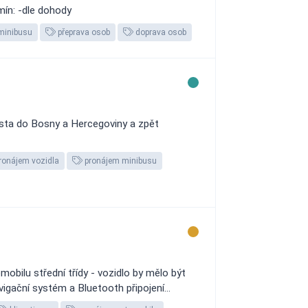
ín: -dle dohody
minibusu
přeprava osob
doprava osob
esta do Bosny a Hercegoviny a zpět
ronájem vozidla
pronájem minibusu
ilu střední třídy - vozidlo by mělo být
igační systém a Bluetooth připojení...