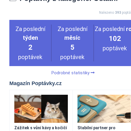
Nalezeno
393
poptá
Za poslední
Za poslední
Za poslední
r
týden
měsíc
102
2
5
poptávek
poptávek
poptávek
Podrobné statistiky
Magazín Poptávky.cz
Zážitek s vůní kávy a kočičí
Stabilní partner pro