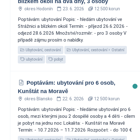
blízkém okolí na dva dny, 3 osoby
okres Hodonín
23. 6. 2026
12 500 korun
Poptávám: ubytování Popis: - hledám ubytování ve
Strážnici a blízkém okolí Termín: - příjezd 26.6.2026 -
odjezd 28.6.2026 Množství/rozměr: - pro 3 osoby V
případě zájmu prosím o nabídky.
Ubytování, cestování
Ubytování, cestování
Ostatní
ubytování
pobyt
Poptávám: ubytování pro 6 osob,
Kunštát na Moravě
okres Blansko
22. 6. 2026
12 500 korun
Poptávám: ubytování Popis: - hledáme ubytování pro 6
osob, mezi kterými jsou 2 dospělé osoby a 4 děti - cílem
je pobyt na jednu noc Lokalita: - Kunštát na Moravě
Termín: - 10.7.2026 – 11.7.2026 Rozpočet: - do 100 €
Ubytování, cestování
Ubytování, cestování
Ostatní