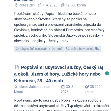
okres Zlín
1. 4. 2026
12 500 korun
Poptávám: služby Popis: - hledáme českého nebo
slovenského průvodce, který by se podílel na
spoluorganizování a provázení vinařského zájezdu do
Slovinska, konkrétně do oblasti Primorsko, pro vinařský
spolek z východního Slovenska Jazykové požadavky: -
slovinsky - anglicky - česky - slov...
Ubytování, cestování
Ostatní
průvodcovské služby
Poptávám: ubytovací služby, Český ráj
a okolí, Jizerské hory, Lužické hory nebo
Krkonoše, 35 - 40 osob
okres Jablonec nad
30. 3.
35 000
Nisou
2026
korun
Poptávám: ubytovací služby Popis: - skupina rodičů s
dětmi poptává ubytovací služby Typ ubytování: - rekreační