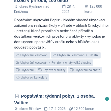
školu v přírodě, 100 osob
okres Rychnov nad
28. 4.
125 000
Kněžnou
2026
korun
Poptávám: ubytování Popis: - hledám vhodné ubytovací
zařízení pro realizaci školy v přírodě v oblasti Orlických hor
- preferuji klidné prostředí v nedotčené přírodě s
dostatkem venkovních prostor pro aktivity - výhodou je
dostupnost sportovišť v areálu nebo v blízkém okolí -
součástí pobytu b...
Ubytování, cestování
Ubytování, cestování
Ostatní
Ubytování, cestování
Penziony, chaty velké skupiny
ubytování
ubytovací služby
ubytování na chatě
ubytovací kanceláře
Poptávám: týdenní pobyt, 1 osoba,
Valtice
okres Břeclav
17. 4. 2026
12 500 korun