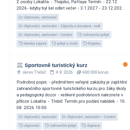
2 osoby Lokalita: - Thajsko, Pattaya Termín: - 22.12
2026- kdyby byl šel odlet večer - 3.1.2027 - 23.12.202...
Ubytování, cestování
Ubytování, cestování
Zájezdy a dovolené - svět
Ubytování, cestování
Ostatní
zahraniční pobyt
letecký zájezd
pobyt u moře
thajsko
Sportovně turistický kurz
okres Třebíč
4. 8. 2026
600 000 korun
Podrobný popis: - předmětem veřejné zakázky je zajištění
zahraničního sportovně turistického kurzu pro žáky školy
a pedagogický dozor - veškeré podrobnosti naleznete v
příloze Lokalita: - Třebíč Termín pro podání nabídek: - 10.
08. 2026 10:00
Ubytování, cestování
Ubytování, cestování
Ostatní
ubytování
zahraniční pobyt
doprava