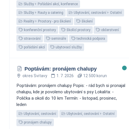
Služby
Pořádání akcí, konference
Služby
Rauty a catering
Ubytování, cestování
Ostatní
Reality
Prostory - pro školení
školení
konferenční prostory
školící prostory
občerstvení
stravování
semináře
technická podpora
pořádání akcí
ubytovací služby
Poptávám: pronájem chalupy
okres Svitavy
1. 7. 2026
12 500 korun
Poptávám: pronájem chalupy Popis: - rád bych si pronajal
chalupu, kde je povoleno ubytování s psy Lokalita: -
Polička a okolí do 10 km Termín: - listopad, prosinec,
leden
Ubytování, cestování
Ubytování, cestování
Ostatní
pronájem chalupy