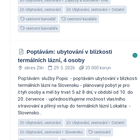
Ubytování, cestování
Zájezdy a dovolené - svět
Ubytování, cestování
Ubytování, cestování
Ostatní
cestovní kancelář
cestovní kaceláře
cestovní kanceláře
Poptávám: ubytování v blízkosti
termálních lázní, 4 osoby
okres Zlín
29. 5. 2026
35 000 korun
Poptávám: služby Popis: - poptávám ubytování v blízkosti
termálních lázní na Slovensku - plánovaný pobyt je pro
čtyři osoby a měl by trvat 5 až 8 dní, v období od 10. do
20. července - upřednostňujeme možnost vlastního
stravování a přímý vstup do termálních lázní Lokalita: -
Slovensko...
Ubytování, cestování
Ubytování, cestování
Ostatní
Ubytování, cestování
Slovensko
cestování