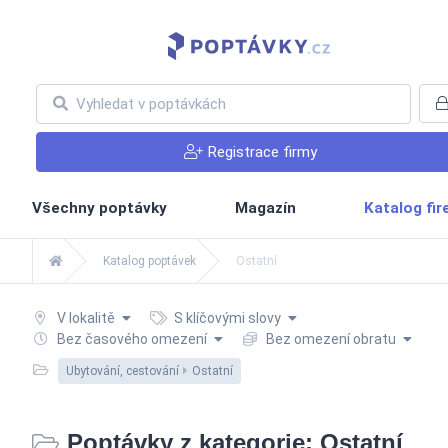
Registrace firmy
Všechny poptávky
Magazín
Katalog fi
Katalog poptávek
Ostatní
V lokalitě
S klíčovými slovy
Bez časového omezení
Bez omezení obratu
Ubytování, cestování
Ostatní
Poptávky z kategorie: Ostatní