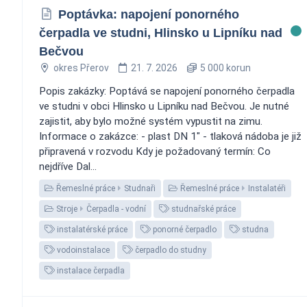
Poptávka: napojení ponorného
čerpadla ve studni, Hlinsko u Lipníku nad
Bečvou
okres Přerov
21. 7. 2026
5 000 korun
Popis zakázky: Poptává se napojení ponorného čerpadla
ve studni v obci Hlinsko u Lipníku nad Bečvou. Je nutné
zajistit, aby bylo možné systém vypustit na zimu.
Informace o zakázce: - plast DN 1" - tlaková nádoba je již
připravená v rozvodu Kdy je požadovaný termín: Co
nejdříve Dal...
Řemeslné práce
Studnaři
Řemeslné práce
Instalatéři
Stroje
Čerpadla - vodní
studnařské práce
instalatérské práce
ponorné čerpadlo
studna
vodoinstalace
čerpadlo do studny
instalace čerpadla