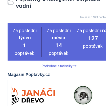
vodní
Nalezeno
393
poptá
Za poslední
Za poslední
Za poslední
r
týden
měsíc
127
1
14
poptávek
poptávek
poptávek
Podrobné statistiky
Magazín Poptávky.cz