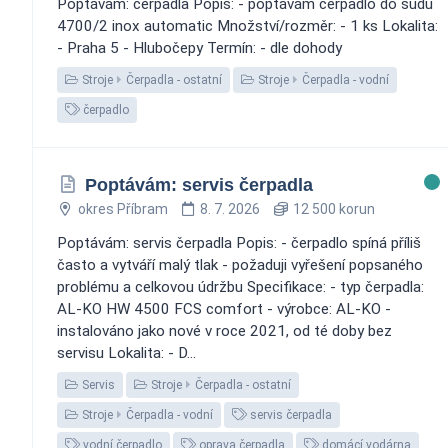
Poptávám: čerpadla Popis: - poptávám čerpadlo do sudu
4700/2 inox automatic Množství/rozměr: - 1 ks Lokalita:
- Praha 5 - Hlubočepy Termín: - dle dohody
Stroje
Čerpadla - ostatní
Stroje
Čerpadla - vodní
čerpadlo
Poptávám: servis čerpadla
okres Příbram
8. 7. 2026
12 500 korun
Poptávám: servis čerpadla Popis: - čerpadlo spíná příliš
často a vytváří malý tlak - požaduji vyřešení popsaného
problému a celkovou údržbu Specifikace: - typ čerpadla:
AL-KO HW 4500 FCS comfort - výrobce: AL-KO -
instalováno jako nové v roce 2021, od té doby bez
servisu Lokalita: - D...
Servis
Stroje
Čerpadla - ostatní
Stroje
Čerpadla - vodní
servis čerpadla
vodní čerpadlo
oprava čerpadla
domácí vodárna