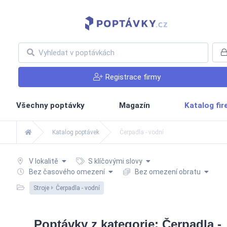
Registrace firmy
Všechny poptávky
Magazín
Katalog fi
Katalog poptávek
Čerpadla - vodní
V lokalitě
S klíčovými slovy
Bez časového omezení
Bez omezení obratu
Stroje
Čerpadla - vodní
Poptávky z kategorie: Čerpadla -