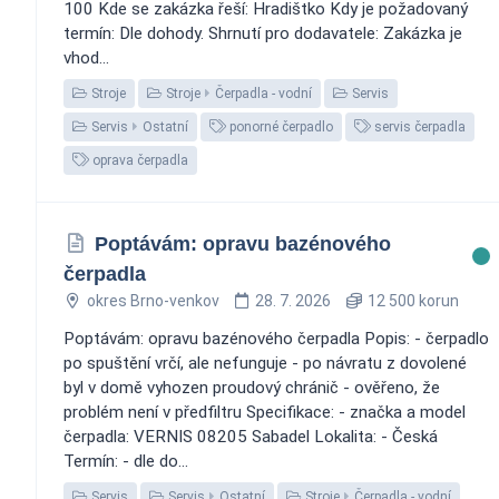
100 Kde se zakázka řeší: Hradištko Kdy je požadovaný
termín: Dle dohody. Shrnutí pro dodavatele: Zakázka je
vhod...
Stroje
Stroje
Čerpadla - vodní
Servis
Servis
Ostatní
ponorné čerpadlo
servis čerpadla
oprava čerpadla
Poptávám: opravu bazénového
čerpadla
okres Brno-venkov
28. 7. 2026
12 500 korun
Poptávám: opravu bazénového čerpadla Popis: - čerpadlo
po spuštění vrčí, ale nefunguje - po návratu z dovolené
byl v domě vyhozen proudový chránič - ověřeno, že
problém není v předfiltru Specifikace: - značka a model
čerpadla: VERNIS 08205 Sabadel Lokalita: - Česká
Termín: - dle do...
Servis
Servis
Ostatní
Stroje
Čerpadla - vodní