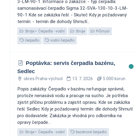
3-LM-90-1. Informace o zakázce: - typ čerpadla:
samonasávací čerpadlo Sigma 32-SVA-130-10-3-LM-
90-1 Kde se zakázka řeší: - Skuteč Kdy je požadovaný
termín: - termín dle dohody Shrnutí...
Stroje
Čerpadla - vodní
Stroje
Průmysl
čerpadlo
vodní čerpadlo
Poptávka: servis čerpadla bazénu,
Sedlec
okres Praha-východ
13. 7. 2026
5 000 korun
Popis zakázky: Čerpadlo v bazénu nefunguje správně,
protože nenasává vodu a pracuje na sucho. Je potřeba
zjistit příčinu problému a zajistit opravu. Kde se zakázka
řeší: Sedlec Kdy je požadovaný termín: dle dohody Shrnutí
pro dodavatele: Zakázka je vhodná pro odborníka na
opravy čerpade...
Stroje
Čerpadla - vodní
bazénové čerpadlo