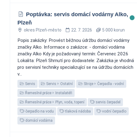
Poptávka: servis domácí vodárny Alko,
Plzeň
okres Plzeň-město
22. 7. 2026
5 000 korun
Popis zakázky: Provést běžnou údržbu domácí vodárny
značky Alko. Informace o zakázce: - domácí vodárna
značky Alko Kdy je požadovaný termín: Červenec 2026
Lokalita: Plzeň Shrnutí pro dodavatele: Zakázka je vhodná
pro servisní techniky specializující se na údržbu domácích
v...
Servis
Servis
Ostatní
Stroje
Čerpadla - vodní
Řemeslné práce
Instalatéři
Řemeslné práce
Plyn, voda, topení
servis čerpadel
čerpadlo na vodu
tlaková nádoba
vodní čerpadlo
domácí vodárna