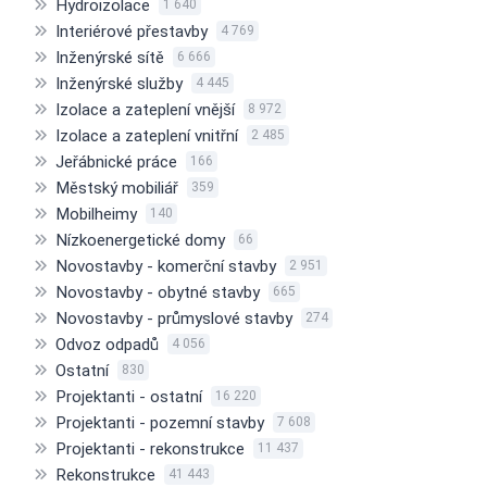
Hydroizolace
1 640
Interiérové přestavby
4 769
Inženýrské sítě
6 666
Inženýrské služby
4 445
Izolace a zateplení vnější
8 972
Izolace a zateplení vnitřní
2 485
Jeřábnické práce
166
Městský mobiliář
359
Mobilheimy
140
Nízkoenergetické domy
66
Novostavby - komerční stavby
2 951
Novostavby - obytné stavby
665
Novostavby - průmyslové stavby
274
Odvoz odpadů
4 056
Ostatní
830
Projektanti - ostatní
16 220
Projektanti - pozemní stavby
7 608
Projektanti - rekonstrukce
11 437
Rekonstrukce
41 443