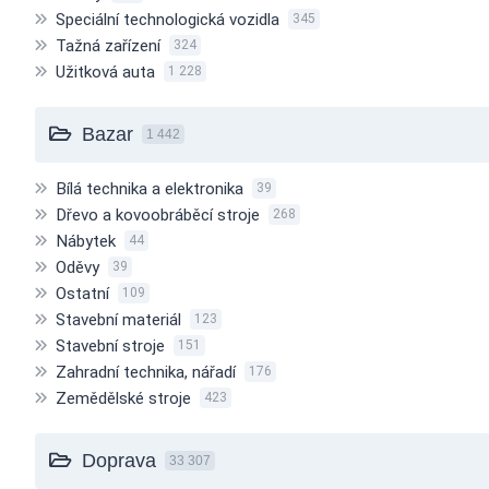
Speciální technologická vozidla
345
Tažná zařízení
324
Užitková auta
1 228
Bazar
1 442
Bílá technika a elektronika
39
Dřevo a kovoobráběcí stroje
268
Nábytek
44
Oděvy
39
Ostatní
109
Stavební materiál
123
Stavební stroje
151
Zahradní technika, nářadí
176
Zemědělské stroje
423
Doprava
33 307