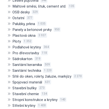
Lešení půjčovna
348
Maltové směsi, štuk, cement atd.
135
OSB desky
329
Ostatní
377
Palubky, prkna
1 035
Panely a betonové prvky
950
Plastová okna
3 937
Ploty
1 352
Podlahové krytiny
364
Pro dřevostavby
118
Sádrokarton
319
Sanitární keramika
509
Sanitární technika
1 220
Sítě do oken, rolety, žaluzie, markýzy
2 270
Spojovací materiál
631
Stavební buňky
273
Stavební chemie
134
Stropní konstrukce a krytiny
140
Střešní krytiny
1 408