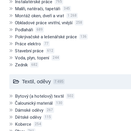
Instalatérské práce
765
Malíři, natěrači, tapetáři
345
Montáž oken, dveří a vrat
1 268
Obkladové práce vnitřní, vnější
258
Podlaháři
689
Pokrývačské a lešenářské práce
136
Práce elektro
77
Stavební práce
612
Voda, plyn, topení
244
Zedník
682
Textil, oděvy
7 495
Bytový (a hotelový) textil
502
Čalounický materiál
130
Dámské oděvy
267
Dětské oděvy
115
Koberce
254