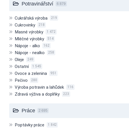
Potravinářství
6 879
Cukrářská výroba
219
Cukrovinky
218
Masné výrobky
1 472
Mléčné výrobky
514
Nápoje - alko
162
Nápoje - nealko
258
Oleje
249
Ostatní
1 545
Ovoce a zelenina
951
Pečivo
280
Výroba potravin a lahůdek
116
Zdravá výživa a doplňky
223
Práce
2 695
Poptávky práce
1 842