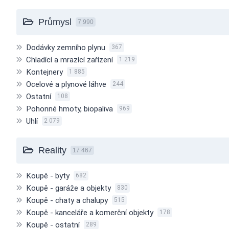
Průmysl
7 990
Dodávky zemního plynu
367
Chladící a mrazící zařízení
1 219
Kontejnery
1 885
Ocelové a plynové láhve
244
Ostatní
108
Pohonné hmoty, biopaliva
969
Uhlí
2 079
Reality
17 467
Koupě - byty
682
Koupě - garáže a objekty
830
Koupě - chaty a chalupy
515
Koupě - kanceláře a komerční objekty
178
Koupě - ostatní
289