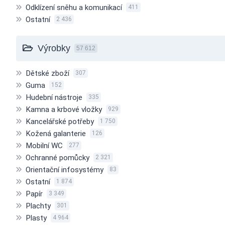
Odklízení sněhu a komunikací
411
Ostatní
2 436
Výrobky
57 612
Dětské zboží
307
Guma
152
Hudební nástroje
335
Kamna a krbové vložky
929
Kancelářské potřeby
1 750
Kožená galanterie
126
Mobilní WC
277
Ochranné pomůcky
2 321
Orientační infosystémy
83
Ostatní
1 874
Papír
3 349
Plachty
301
Plasty
4 964