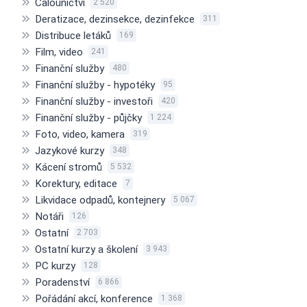
Čalounictví
2 520
Deratizace, dezinsekce, dezinfekce
311
Distribuce letáků
169
Film, video
241
Finanční služby
480
Finanční služby - hypotéky
95
Finanční služby - investoři
420
Finanční služby - půjčky
1 224
Foto, video, kamera
319
Jazykové kurzy
348
Kácení stromů
5 532
Korektury, editace
7
Likvidace odpadů, kontejnery
5 067
Notáři
126
Ostatní
2 703
Ostatní kurzy a školení
3 943
PC kurzy
128
Poradenství
6 866
Pořádání akcí, konference
1 368