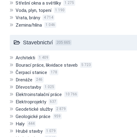
Střešní okna a světlíky
1 275
Voda, plyn, topení
1 190
Vrata, brány
4 714
Zemina/hlína
1 046
Stavebnictví
205 665
Architekti
1 409
Bourací práce, likvidace staveb
5 723
Čerpací stanice
178
Drenáže
246
Dřevostavby
1 025
Elektroinstalační práce
10 766
Elektroprojekty
637
Geodetické služby
2 879
Geologické práce
959
Haly
444
Hrubé stavby
1 079