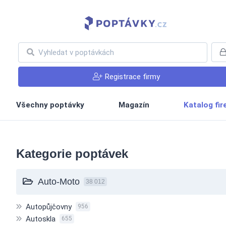
Registrace firmy
Všechny poptávky
Magazín
Katalog fi
Kategorie poptávek
Auto-Moto
38 012
Autopůjčovny
956
Autoskla
655