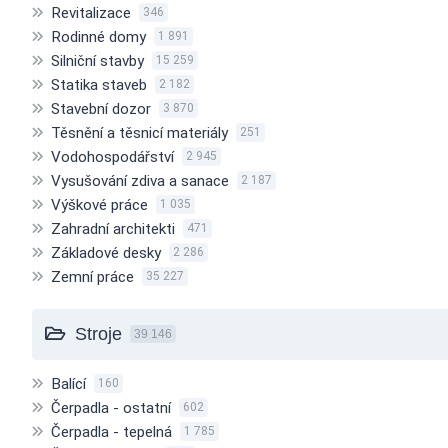
Revitalizace
346
Rodinné domy
1 891
Silniční stavby
15 259
Statika staveb
2 182
Stavební dozor
3 870
Těsnění a těsnicí materiály
251
Vodohospodářství
2 945
Vysušování zdiva a sanace
2 187
Výškové práce
1 035
Zahradní architekti
471
Základové desky
2 286
Zemní práce
35 227
Stroje
39 146
Balící
160
Čerpadla - ostatní
602
Čerpadla - tepelná
1 785