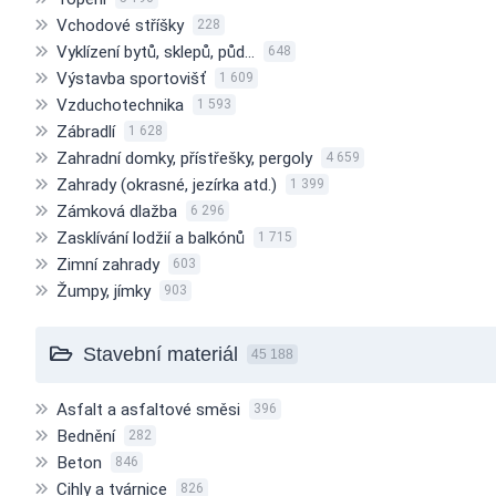
Vchodové stříšky
228
Vyklízení bytů, sklepů, půd…
648
Výstavba sportovišť
1 609
Vzduchotechnika
1 593
Zábradlí
1 628
Zahradní domky, přístřešky, pergoly
4 659
Zahrady (okrasné, jezírka atd.)
1 399
Zámková dlažba
6 296
Zasklívání lodžií a balkónů
1 715
Zimní zahrady
603
Žumpy, jímky
903
Stavební materiál
45 188
Asfalt a asfaltové směsi
396
Bednění
282
Beton
846
Cihly a tvárnice
826