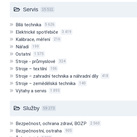
Servis
15 511
Bílá technika
5 626
Elektrické spotřebiče
3 419
Kalibrace, měření
216
Nářadí
199
Ostatní
1 575
Stroje - průmyslové
324
Stroje – textilní
106
Stroje – zahradní technika a náhradní díly
418
Stroje – zemědělská technika
140
Výtahy a servis
1 893
Služby
59 273
Bezpečnost, ochrana zdraví, BOZP
2 560
Bezpečnostní, ostraha
905