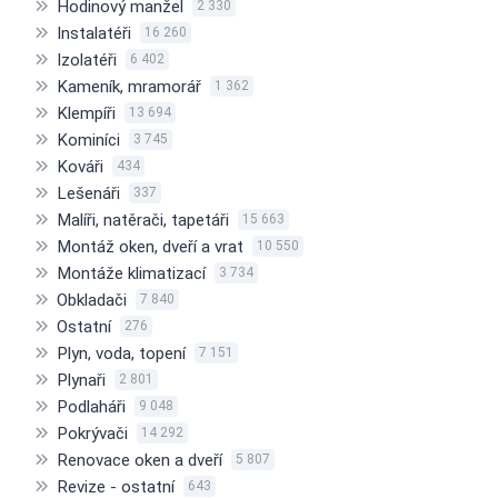
Hodinový manžel
2 330
Instalatéři
16 260
Izolatéři
6 402
Kameník, mramorář
1 362
Klempíři
13 694
Kominíci
3 745
Kováři
434
Lešenáři
337
Malíři, natěrači, tapetáři
15 663
Montáž oken, dveří a vrat
10 550
Montáže klimatizací
3 734
Obkladači
7 840
Ostatní
276
Plyn, voda, topení
7 151
Plynaři
2 801
Podlaháři
9 048
Pokrývači
14 292
Renovace oken a dveří
5 807
Revize - ostatní
643