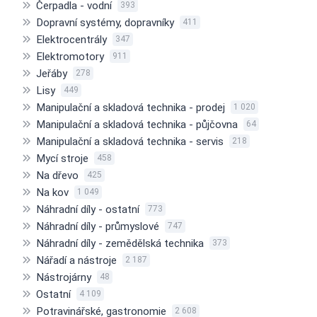
Čerpadla - vodní
393
Dopravní systémy, dopravníky
411
Elektrocentrály
347
Elektromotory
911
Jeřáby
278
Lisy
449
Manipulační a skladová technika - prodej
1 020
Manipulační a skladová technika - půjčovna
64
Manipulační a skladová technika - servis
218
Mycí stroje
458
Na dřevo
425
Na kov
1 049
Náhradní díly - ostatní
773
Náhradní díly - průmyslové
747
Náhradní díly - zemědělská technika
373
Nářadí a nástroje
2 187
Nástrojárny
48
Ostatní
4 109
Potravinářské, gastronomie
2 608