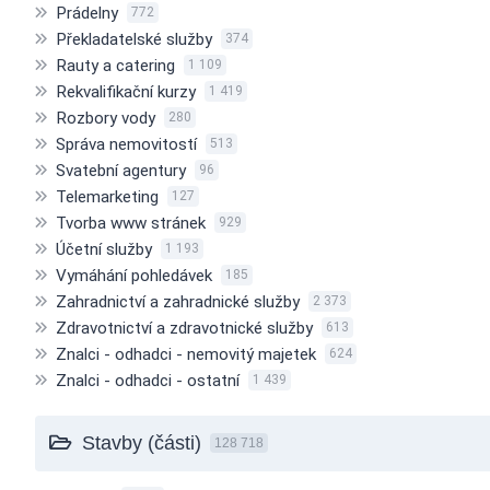
Prádelny
772
Překladatelské služby
374
Rauty a catering
1 109
Rekvalifikační kurzy
1 419
Rozbory vody
280
Správa nemovitostí
513
Svatební agentury
96
Telemarketing
127
Tvorba www stránek
929
Účetní služby
1 193
Vymáhání pohledávek
185
Zahradnictví a zahradnické služby
2 373
Zdravotnictví a zdravotnické služby
613
Znalci - odhadci - nemovitý majetek
624
Znalci - odhadci - ostatní
1 439
Stavby (části)
128 718