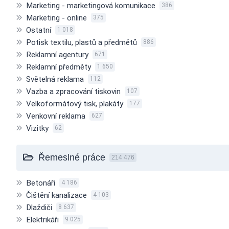
Marketing - marketingová komunikace
386
Marketing - online
375
Ostatní
1 018
Potisk textilu, plastů a předmětů
886
Reklamní agentury
671
Reklamní předměty
1 650
Světelná reklama
112
Vazba a zpracování tiskovin
107
Velkoformátový tisk, plakáty
177
Venkovní reklama
627
Vizitky
62
Řemeslné práce
214 476
Betonáři
4 186
Čištění kanalizace
4 103
Dlaždiči
8 637
Elektrikáři
9 025