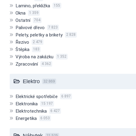
Lamino, překližka
155
Okna
1 359
Ostatní
704
Palivové dřevo
7 823
Pelety, peletky a brikety
2 828
Řezivo
2 479
Štěpka
183
Výroba na zakázku
1 352
Zpracování
4 362
Elektro
32 869
Elektrické spotřebiče
6 897
Elektronika
15 197
Elektrotechnika
6 427
Energetika
6 053
Nábytek
21 525