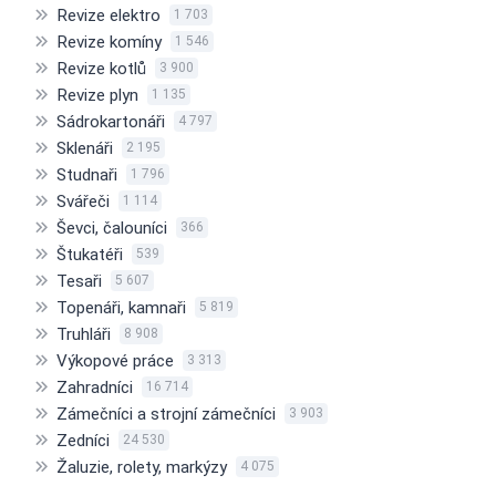
Revize elektro
1 703
Revize komíny
1 546
Revize kotlů
3 900
Revize plyn
1 135
Sádrokartonáři
4 797
Sklenáři
2 195
Studnaři
1 796
Svářeči
1 114
Ševci, čalouníci
366
Štukatéři
539
Tesaři
5 607
Topenáři, kamnaři
5 819
Truhláři
8 908
Výkopové práce
3 313
Zahradníci
16 714
Zámečníci a strojní zámečníci
3 903
Zedníci
24 530
Žaluzie, rolety, markýzy
4 075