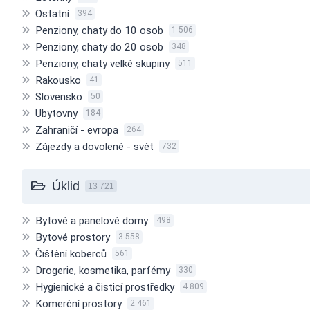
Ostatní
394
Penziony, chaty do 10 osob
1 506
Penziony, chaty do 20 osob
348
Penziony, chaty velké skupiny
511
Rakousko
41
Slovensko
50
Ubytovny
184
Zahraničí - evropa
264
Zájezdy a dovolené - svět
732
Úklid
13 721
Bytové a panelové domy
498
Bytové prostory
3 558
Čištění koberců
561
Drogerie, kosmetika, parfémy
330
Hygienické a čisticí prostředky
4 809
Komerční prostory
2 461