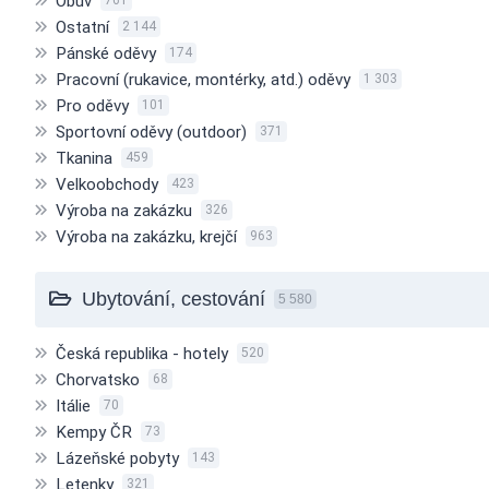
Obuv
761
Ostatní
2 144
Pánské oděvy
174
Pracovní (rukavice, montérky, atd.) oděvy
1 303
Pro oděvy
101
Sportovní oděvy (outdoor)
371
Tkanina
459
Velkoobchody
423
Výroba na zakázku
326
Výroba na zakázku, krejčí
963
Ubytování, cestování
5 580
Česká republika - hotely
520
Chorvatsko
68
Itálie
70
Kempy ČR
73
Lázeňské pobyty
143
Letenky
321