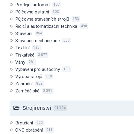
Prodejní automat
157
Půjčovna ostatní
103
Půjčovna stavebních strojů
153
Řídicí a automatizační technika
490
Stavební
954
Stavební mechanizace
680
Textilní
120
Tiskařské
3 077
Váhy
281
Vybavení pro autodílny
139
Výroba strojů
119
Zahradní
852
Zemědělské
2 891
Strojírenství
11 724
Broušení
220
CNC obrábění
911