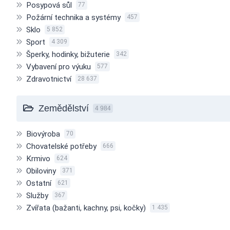
Posypová sůl
77
Požární technika a systémy
457
Sklo
5 852
Sport
4 309
Šperky, hodinky, bižuterie
342
Vybavení pro výuku
577
Zdravotnictví
28 637
Zemědělství
4 984
Biovýroba
70
Chovatelské potřeby
666
Krmivo
624
Obiloviny
371
Ostatní
621
Služby
367
Zvířata (bažanti, kachny, psi, kočky)
1 435