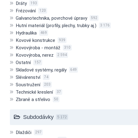
Dráty
193
Frézování
120
Galvanotechnika, povrchové úpravy
592
Hutní materiál (profily, plechy, trubky aj.)
3 176
Hydraulika
469
Kovové konstrukce
939
Kovovýroba - montáž
310
Kovovýroba, nerez
2 594
Ostatní
157
Skladové systémy, regály
649
Slévárenství
74
Soustružení
203
Technické kreslení
37
Zbraně a střelivo
50
Subdodávky
5 172
Dlaždiči
297