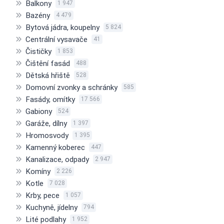
Balkony
1 947
Bazény
4 479
Bytová jádra, koupelny
5 824
Centrální vysavače
41
Čističky
1 853
Čištění fasád
488
Dětská hřiště
528
Domovní zvonky a schránky
585
Fasády, omítky
17 566
Gabiony
524
Garáže, dílny
1 397
Hromosvody
1 395
Kamenný koberec
447
Kanalizace, odpady
2 947
Komíny
2 226
Kotle
7 028
Krby, pece
1 057
Kuchyně, jídelny
794
Lité podlahy
1 952