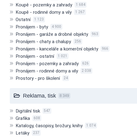
Koupě - pozemky a zahrady
1 684
Koupě - rodinné domy a vily
1 267
Ostatní
1 123
Pronájem - byty
4 900
Pronájem - garáže a drobné objekty
963
Pronájem - chaty a chalupy
256
Pronájem - kanceláře a komerční objekty
966
Pronájem - ostatní
1 021
Pronájem - pozemky a zahrady
626
Pronájem - rodinné domy a vily
2 038
Prostory - pro školení
24
Reklama, tisk
8 349
Digitální tisk
547
Grafika
608
Katalogy, časopisy, brožury, knihy
1 074
Letáky
237