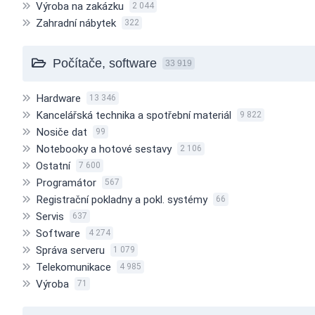
Výroba na zakázku
2 044
Zahradní nábytek
322
Počítače, software
33 919
Hardware
13 346
Kancelářská technika a spotřební materiál
9 822
Nosiče dat
99
Notebooky a hotové sestavy
2 106
Ostatní
7 600
Programátor
567
Registrační pokladny a pokl. systémy
66
Servis
637
Software
4 274
Správa serveru
1 079
Telekomunikace
4 985
Výroba
71