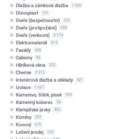
Dlažba a zámková dlažba
1 950
Dřevoplast
101
Dveře (bezpečnostní)
326
Dveře (protipožární)
308
Dveře (venkovní)
3 774
Elektromateriál
914
Fasády
428
Gabiony
88
Hliníková okna
332
Chemie
3 912
Interiérová dlažba a obklady
421
Izolace
1 667
Kamenivo, štěrk, písek
933
Kamenný koberec
56
Klempířské prvky
432
Komíny
207
Kovový
670
Lešení prodej
165