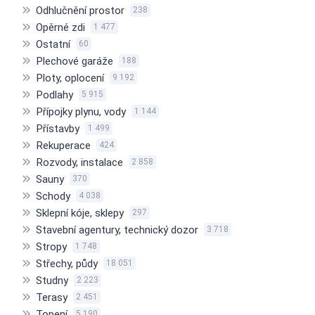
Odhlučnění prostor
238
Opěrné zdi
1 477
Ostatní
60
Plechové garáže
188
Ploty, oplocení
9 192
Podlahy
5 915
Přípojky plynu, vody
1 144
Přístavby
1 499
Rekuperace
424
Rozvody, instalace
2 858
Sauny
370
Schody
4 038
Sklepní kóje, sklepy
297
Stavební agentury, technický dozor
3 718
Stropy
1 748
Střechy, půdy
18 051
Studny
2 223
Terasy
2 451
Topení
5 190