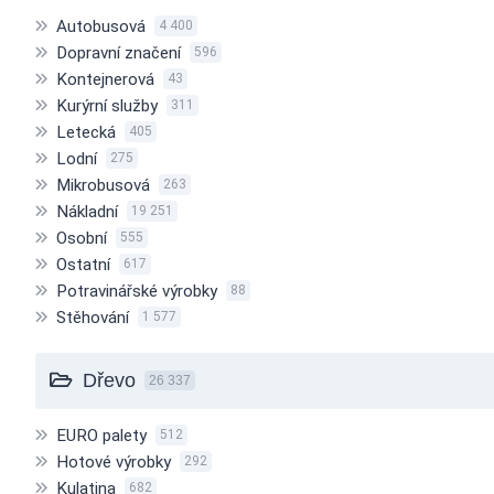
Autobusová
4 400
Dopravní značení
596
Kontejnerová
43
Kurýrní služby
311
Letecká
405
Lodní
275
Mikrobusová
263
Nákladní
19 251
Osobní
555
Ostatní
617
Potravinářské výrobky
88
Stěhování
1 577
Dřevo
26 337
EURO palety
512
Hotové výrobky
292
Kulatina
682