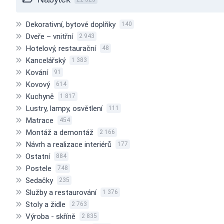
Dekorativní, bytové doplňky
140
Dveře – vnitřní
2 943
Hotelový, restaurační
48
Kancelářský
1 383
Kování
91
Kovový
614
Kuchyně
1 817
Lustry, lampy, osvětlení
111
Matrace
454
Montáž a demontáž
2 166
Návrh a realizace interiérů
177
Ostatní
884
Postele
748
Sedačky
235
Služby a restaurování
1 376
Stoly a židle
2 763
Výroba - skříně
2 835