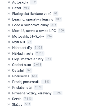
Autoškoly
312
Bazar
969
Ekologická likvidace vozů
91
Leasing, operativní leasing
312
Lodě a motorové čluny
215
Montáž, servis a revize LPG
100
Motocykly, čtyřkolky
994
Mytí aut
37
Náhradní díly
9 322
Nákladní auta
2 018
Oleje, maziva a filtry
758
Osobní auta
2 618
Ostatní
760
Pneuservis
545
Prodej pneumatik
1 863
Příslušenství
2 138
Přívěsné vozíky, karavany
1 390
Servis
7 143
Služby
504