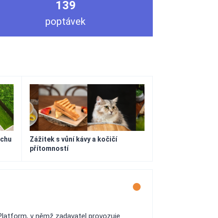
139
poptávek
echu
Zážitek s vůní kávy a kočičí
přítomností
Platform, v němž zadavatel provozuje