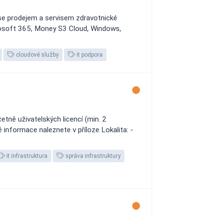
se prodejem a servisem zdravotnické
icrosoft 365, Money S3 Cloud, Windows,
cloudové služby
it podpora
ně uživatelských licencí (min. 2
 informace naleznete v příloze Lokalita: -
it infrastruktura
správa infrastruktury