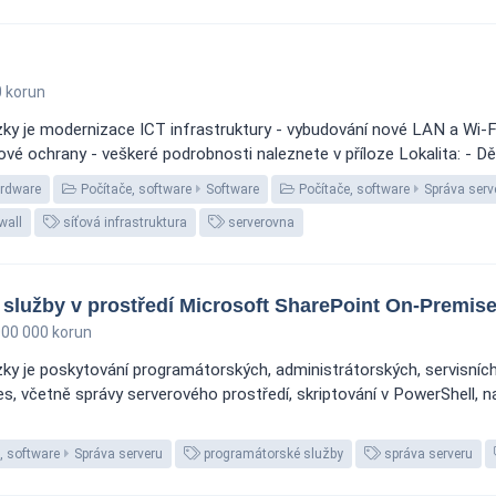
 korun
y je modernizace ICT infrastruktury - vybudování nové LAN a Wi-Fi 
irové ochrany - veškeré podrobnosti naleznete v příloze Lokalita: - Dě
rdware
Počítače, software
Software
Počítače, software
Správa serv
wall
síťová infrastruktura
serverovna
služby v prostředí Microsoft SharePoint On-Premis
00 000 korun
y je poskytování programátorských, administrátorských, servisních,
, včetně správy serverového prostředí, skriptování v PowerShell, n
, software
Správa serveru
programátorské služby
správa serveru