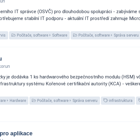
run
erního IT správce (OSVČ) pro dlouhodobou spolupráci - zabýváme 
potřebujeme stabilní IT podporu - aktuální IT prostředí zahrnuje M
rvis
Počítače, software
Software
Počítače, software
Správa serveru
u
korun
ky je dodávka 1 ks hardwarového bezpečnostního modulu (HSM) včet
frastruktury systému Kořenové certifikační autority (KCA) - veškeré
ware
Hardware
Počítače, software
Správa serveru
infrastruktura
pro aplikace