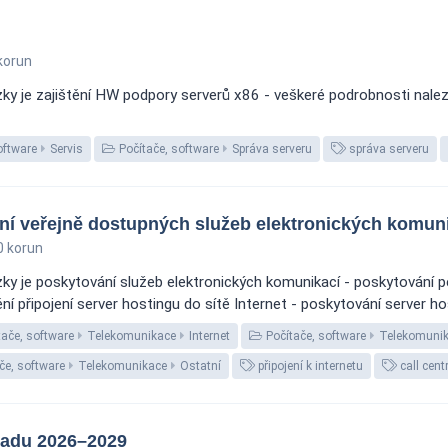
korun
y je zajištění HW podpory serverů x86 - veškeré podrobnosti nalezn
oftware
Servis
Počítače, software
Správa serveru
správa serveru
 veřejně dostupných služeb elektronických komuni
0 korun
y je poskytování služeb elektronických komunikací - poskytování p
připojení server hostingu do sítě Internet - poskytování server hos
ače, software
Telekomunikace
Internet
Počítače, software
Telekomuni
če, software
Telekomunikace
Ostatní
připojení k internetu
call cen
ladu 2026–2029