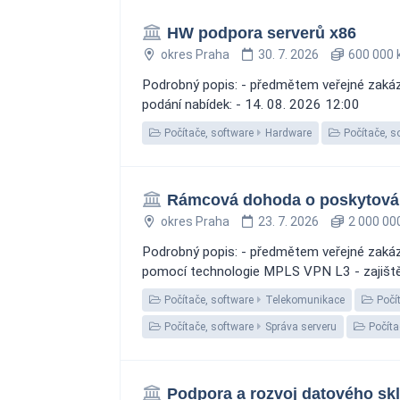
HW podpora serverů x86
okres Praha
30. 7. 2026
600 000 
Podrobný popis: - předmětem veřejné zakázk
podání nabídek: - 14. 08. 2026 12:00
Počítače, software
Hardware
Počítače, s
Rámcová dohoda o poskytování
okres Praha
23. 7. 2026
2 000 00
Podrobný popis: - předmětem veřejné zakázk
pomocí technologie MPLS VPN L3 - zajištění 
Počítače, software
Telekomunikace
Počít
Počítače, software
Správa serveru
Počíta
Podpora a rozvoj datového sk