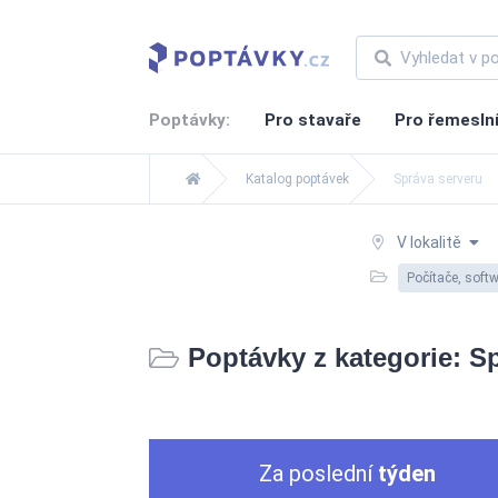
Poptávky:
Pro stavaře
Pro řemesln
Katalog poptávek
Správa serveru
V lokalitě
Počítače, soft
Poptávky z kategorie: S
Za poslední
týden