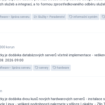
ch služeb a integrací, a to formou zprostředkovaného odběru služeb
ftware
Správa serveru
Služby
Poradenství
informační systém
000 korun
y je dodávka databázových serverů včetně implementace - veškeré p
 08. 2026 09:00
oftware
Správa serveru
servery
hardware
un
y je dodávka dvou kusů nových hardwarových serverů - instalace se
 Linux - veškeré podrobnosti naleznete v příloze Lokalita: - Zlín Te