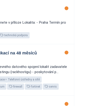
ete v příloze Lokalita: - Praha Termín pro
technická podpora
kací na 48 měsíců
evného datového spojení lokalit zadavatele
tingu (rackhostigu) - poskytování p...
kace
Telefonní ústředny a sítě
trum
firewall
fortinet
servis