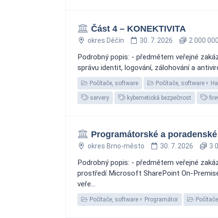
Část 4 – KONEKTIVITA
okres Děčín
30. 7. 2026
2 000 000
Podrobný popis: - předmětem veřejné zakázk
správu identit, logování, zálohování a antiv
Počítače, software
Počítače, software
Ha
servery
kybernetická bezpečnost
fire
Programátorské a poradenské 
okres Brno-město
30. 7. 2026
3 0
Podrobný popis: - předmětem veřejné zakázk
prostředí Microsoft SharePoint On-Premises
veře...
Počítače, software
Programátor
Počítače