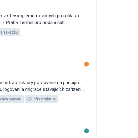
ch vrstev implementovaných pro oblasti
: - Praha Termín pro podání nab...
 na zakázku
é infrastruktury postavené na principu
logování a migrace stávajících zařízení...
práva serveru
infrastruktura