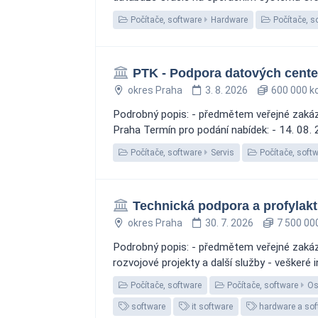
Počítače, software
Hardware
Počítače, s
PTK - Podpora datových cente
okres Praha
3. 8. 2026
600 000 k
Podrobný popis: - předmětem veřejné zakázk
Praha Termín pro podání nabídek: - 14. 08.
Počítače, software
Servis
Počítače, soft
Technická podpora a profylakti
okres Praha
30. 7. 2026
7 500 00
Podrobný popis: - předmětem veřejné zakázky
rozvojové projekty a další služby - veškeré
Počítače, software
Počítače, software
Os
software
it software
hardware a sof