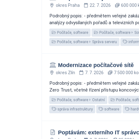
okres Praha
22. 7. 2026
600 000 
Podrobný popis: - předmětem veřejné zakáz
analýzy odvysílaných pořadů a televizních po
Počítače, software
Počítače, software
So
Počítače, software
Správa serveru
infor
Modernizace počítačové sítě
okres Zlín
7. 7. 2026
7 500 000 ko
Podrobný popis: - předmětem veřejné zakázk
Zero Trust, včetně řízení přístupu koncových
Počítače, software
Ostatní
Počítače, sof
správa infrastruktury
software
hard
Poptávám: externího IT správ