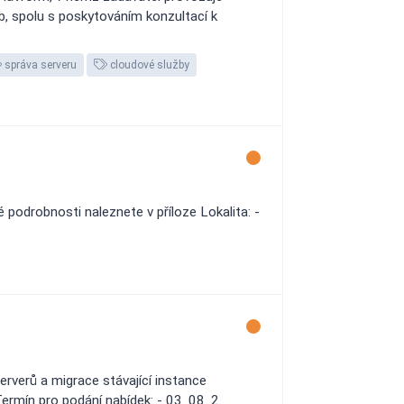
, spolu s poskytováním konzultací k
správa serveru
cloudové služby
odrobnosti naleznete v příloze Lokalita: -
rverů a migrace stávající instance
rmín pro podání nabídek: - 03. 08. 2...