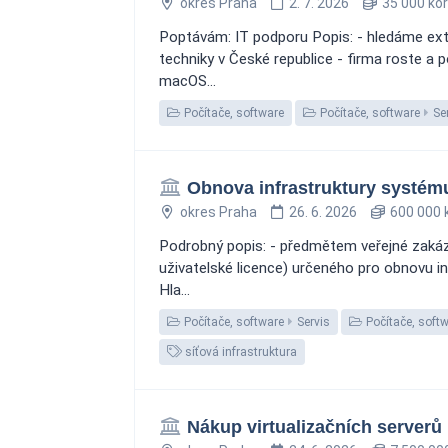
okres Praha
2. 7. 2026
35 000 ko
Poptávám: IT podporu Popis: - hledáme ext
techniky v České republice - firma roste a 
macOS...
Počítače, software
Počítače, software
Se
Obnova infrastruktury systém
okres Praha
26. 6. 2026
600 000 
Podrobný popis: - předmětem veřejné zakáz
uživatelské licence) určeného pro obnovu in
Hla...
Počítače, software
Servis
Počítače, soft
síťová infrastruktura
Nákup virtualizačních serverů 