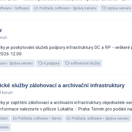
oftware
Software
Počítače, software
Správa serveru
správa serveru
r
orun
y je poskytování služeb podpory infrastruktury DC a RP - veškeré po
 2026 12:00
ware
Správa serveru
it podpora
softwarové služby
cké služby zálohovací a archivační infrastruktury
0 korun
 je zajištění zálohovací a archivační infrastruktury objednatele serv
 informace naleznete v příloze Lokalita: - Praha Termín pro podání n
tatní
Počítače, software
Servis
Počítače, software
Správa serveru
tware