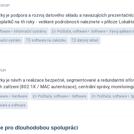
korun
ky je podpora a rozvoj datového skladu a navazujících prezentační
platků na tři roky - veškeré podrobnosti naleznete v příloze Lokalita
ftware
Informační systémy
Počítače, software
Software
Vývoj aplikací
mační systém
software na zakázku
datový sklad
run
y je návrh a realizace bezpečné, segmentované a redundantní síťov
 zařízení (802.1X / MAC autentizace), centrální správy, monitoringu, 
tware
Hardware
Počítače, software
Software
Počítače, software
S
ware a software
ce pro dlouhodobou spolupráci