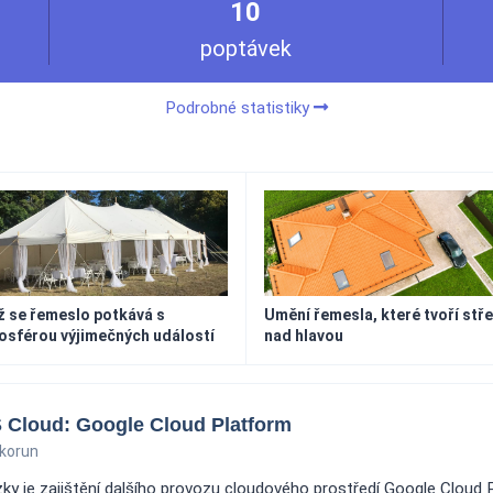
10
poptávek
Podrobné statistiky
 se řemeslo potkává s
Umění řemesla, které tvoří stř
osférou výjimečných událostí
nad hlavou
 Cloud: Google Cloud Platform
korun
ky je zajištění dalšího provozu cloudového prostředí Google Cloud 