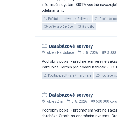
informační systém SISTA včetně navazující
odebíraným...
Počítače, software
Software
Počítače, so
softwarové práce
it služby
Databázové servery
okres Pardubice
6. 8. 2026
3 000 
Podrobný popis: - předmětem veřejné zakázk
Pardubice Termín pro podání nabídek: - 17.
Počítače, software
Hardware
Počítače, s
Databázové servery
okres Zlín
5. 8. 2026
600 000 kor
Podrobný popis: - předmětem veřejné zakázk
databáze Oracle na operačním systému Oracle