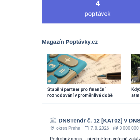
4
poptávek
Magazín Poptávky.cz
Stabilní partner pro finanční
Když
rozhodování v proměnlivé době
atm
DNSTendr č. 12 [KAT02] v DNS
okres Praha
7. 8. 2026
3 000 000 
Podrobný popis: - předmětem veřejné zakáz