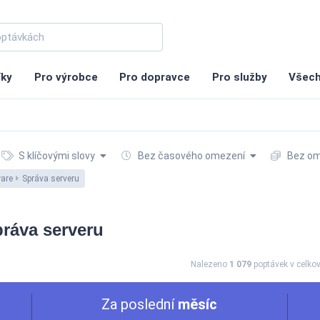
íky
Pro výrobce
Pro dopravce
Pro služby
Všech
S klíčovými slovy
Bez časového omezení
Bez om
ware
Správa serveru
práva serveru
Nalezeno
1 079
poptávek
v celko
Za poslední
měsíc