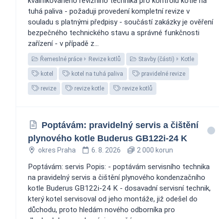
kvalifikovaného revizního technika pro kontrolu kotle na
tuhá paliva - požaduji provedení kompletní revize v
souladu s platnými předpisy - součástí zakázky je ověření
bezpečného technického stavu a správné funkčnosti
zařízení - v případě z...
Řemeslné práce
Revize kotlů
Stavby (části)
Kotle
kotel
kotel na tuhá paliva
pravidelné revize
revize
revize kotle
revize kotlů
Poptávám: pravidelný servis a čištění
plynového kotle Buderus GB122i-24 K
okres Praha
6. 8. 2026
2 000 korun
Poptávám: servis Popis: - poptávám servisního technika
na pravidelný servis a čištění plynového kondenzačního
kotle Buderus GB122i-24 K - dosavadní servisní technik,
který kotel servisoval od jeho montáže, již odešel do
důchodu, proto hledám nového odborníka pro