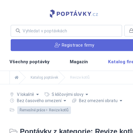
Registrace firmy
Všechny poptávky
Magazín
Katalog fi
Katalog poptávek
Revize kotlů
V lokalitě
S klíčovými slovy
Bez časového omezení
Bez omezení obratu
Řemeslné práce
Revize kotlů
Poptávky z kategorie: Revize kot