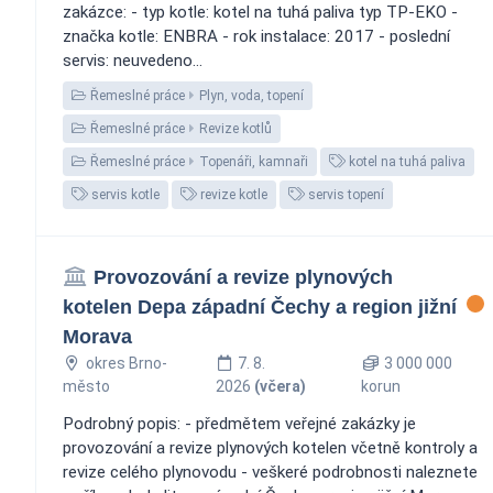
zakázce: - typ kotle: kotel na tuhá paliva typ TP-EKO -
značka kotle: ENBRA - rok instalace: 2017 - poslední
servis: neuvedeno...
Řemeslné práce
Plyn, voda, topení
Řemeslné práce
Revize kotlů
Řemeslné práce
Topenáři, kamnaři
kotel na tuhá paliva
servis kotle
revize kotle
servis topení
Provozování a revize plynových
kotelen Depa západní Čechy a region jižní
Morava
okres Brno-
7. 8.
3 000 000
město
2026
(včera)
korun
Podrobný popis: - předmětem veřejné zakázky je
provozování a revize plynových kotelen včetně kontroly a
revize celého plynovodu - veškeré podrobnosti naleznete