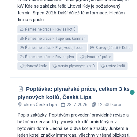
kW Kde se zakázka řeší: Litovel Kdy je požadovaný
termín: Srpen 2026 Další důležité informace: Hledám
firmu s příslu...
Řemeslné práce
Revize kotlů
Řemeslné práce
Topenáři, kamnaři
Řemeslné práce
Plyn, voda, topení
Stavby (části)
Kotle
Řemeslné práce
Revize plyn
plynařské práce
plynové kotle
servis plynových kotlů
revize kotlů
Poptávka: plynařské práce, celkem 3 ks
plynových kotlů, Česká Lípa
okres Česká Lípa
28. 7. 2026
12 500 korun
Popis zakázky: Poptávám provedení pravidelné revize a
běžného servisu tří plynových kotlů umístěných v
bytovém domě. Jedná se o dva kotle značky Junkers a
jeden kotel značky Immergas, všechny v těsné blízkosti.