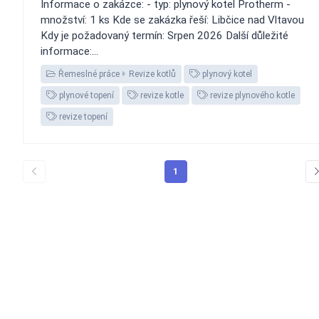
Informace o zakázce: - typ: plynový kotel Protherm -
množství: 1 ks Kde se zakázka řeší: Libčice nad Vltavou
Kdy je požadovaný termín: Srpen 2026 Další důležité
informace:...
Řemeslné práce
Revize kotlů
plynový kotel
plynové topení
revize kotle
revize plynového kotle
revize topení
1