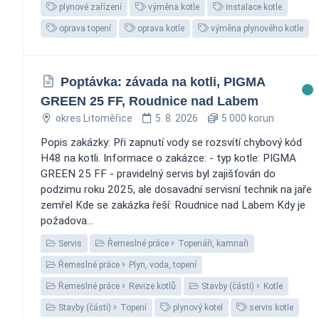
plynové zařízení
výměna kotle
instalace kotle
oprava topení
oprava kotle
výměna plynového kotle
Poptávka: závada na kotli, PIGMA
GREEN 25 FF, Roudnice nad Labem
okres Litoměřice
5. 8. 2026
5 000 korun
Popis zakázky: Při zapnutí vody se rozsvítí chybový kód
H48 na kotli. Informace o zakázce: - typ kotle: PIGMA
GREEN 25 FF - pravidelný servis byl zajišťován do
podzimu roku 2025, ale dosavadní servisní technik na jaře
zemřel Kde se zakázka řeší: Roudnice nad Labem Kdy je
požadova...
Servis
Řemeslné práce
Topenáři, kamnaři
Řemeslné práce
Plyn, voda, topení
Řemeslné práce
Revize kotlů
Stavby (části)
Kotle
Stavby (části)
Topení
plynový kotel
servis kotle