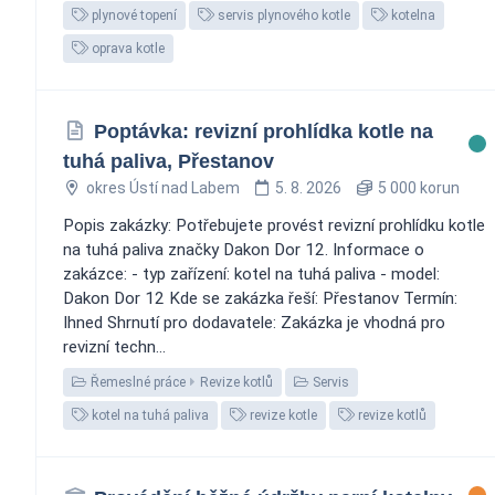
plynové topení
servis plynového kotle
kotelna
oprava kotle
Poptávka: revizní prohlídka kotle na
tuhá paliva, Přestanov
okres Ústí nad Labem
5. 8. 2026
5 000 korun
Popis zakázky: Potřebujete provést revizní prohlídku kotle
na tuhá paliva značky Dakon Dor 12. Informace o
zakázce: - typ zařízení: kotel na tuhá paliva - model:
Dakon Dor 12 Kde se zakázka řeší: Přestanov Termín:
Ihned Shrnutí pro dodavatele: Zakázka je vhodná pro
revizní techn...
Řemeslné práce
Revize kotlů
Servis
kotel na tuhá paliva
revize kotle
revize kotlů