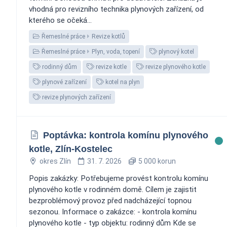
vhodná pro revizního technika plynových zařízení, od
kterého se očeká...
Řemeslné práce
Revize kotlů
Řemeslné práce
Plyn, voda, topení
plynový kotel
rodinný dům
revize kotle
revize plynového kotle
plynové zařízení
kotel na plyn
revize plynových zařízení
Poptávka: kontrola komínu plynového
kotle, Zlín-Kostelec
okres Zlín
31. 7. 2026
5 000 korun
Popis zakázky: Potřebujeme provést kontrolu komínu
plynového kotle v rodinném domě. Cílem je zajistit
bezproblémový provoz před nadcházející topnou
sezonou. Informace o zakázce: - kontrola komínu
plynového kotle - typ objektu: rodinný dům Kde se