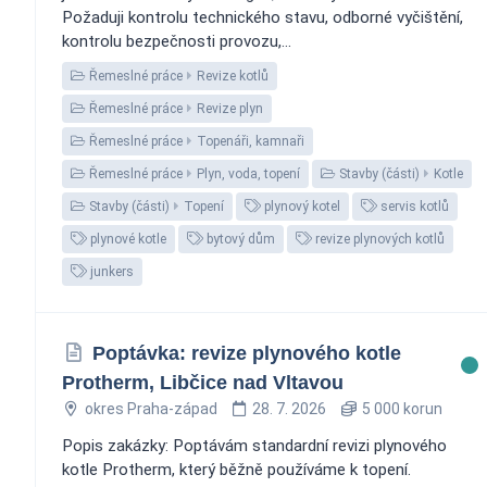
Požaduji kontrolu technického stavu, odborné vyčištění,
kontrolu bezpečnosti provozu,...
Řemeslné práce
Revize kotlů
Řemeslné práce
Revize plyn
Řemeslné práce
Topenáři, kamnaři
Řemeslné práce
Plyn, voda, topení
Stavby (části)
Kotle
Stavby (části)
Topení
plynový kotel
servis kotlů
plynové kotle
bytový dům
revize plynových kotlů
junkers
Poptávka: revize plynového kotle
Protherm, Libčice nad Vltavou
okres Praha-západ
28. 7. 2026
5 000 korun
Popis zakázky: Poptávám standardní revizi plynového
kotle Protherm, který běžně používáme k topení.