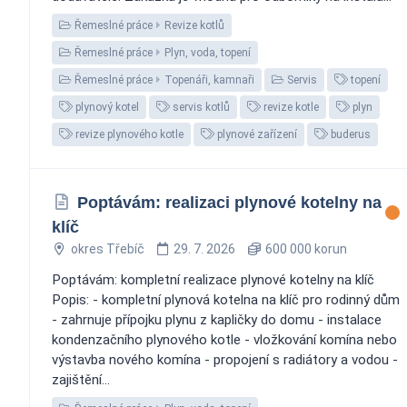
Řemeslné práce
Revize kotlů
Řemeslné práce
Plyn, voda, topení
Řemeslné práce
Topenáři, kamnaři
Servis
topení
plynový kotel
servis kotlů
revize kotle
plyn
revize plynového kotle
plynové zařízení
buderus
Poptávám: realizaci plynové kotelny na
klíč
okres Třebíč
29. 7. 2026
600 000 korun
Poptávám: kompletní realizace plynové kotelny na klíč
Popis: - kompletní plynová kotelna na klíč pro rodinný dům
- zahrnuje přípojku plynu z kapličky do domu - instalace
kondenzačního plynového kotle - vložkování komína nebo
výstavba nového komína - propojení s radiátory a vodou -
zajištění...