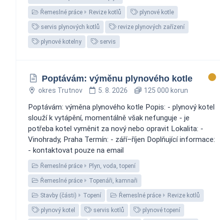
Řemeslné práce
Revize kotlů
plynové kotle
servis plynových kotlů
revize plynových zařízení
plynové kotelny
servis
Poptávám: výměnu plynového kotle
okres Trutnov
5. 8. 2026
125 000 korun
Poptávám: výměna plynového kotle Popis: - plynový kotel
slouží k vytápění, momentálně však nefunguje - je
potřeba kotel vyměnit za nový nebo opravit Lokalita: -
Vinohrady, Praha Termín: - září–říjen Doplňující informace:
- kontaktovat pouze na email
Řemeslné práce
Plyn, voda, topení
Řemeslné práce
Topenáři, kamnaři
Stavby (části)
Topení
Řemeslné práce
Revize kotlů
plynový kotel
servis kotlů
plynové topení