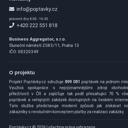
info@poptavky.cz
pracovní dny 8:00 - 16:30
+420 222 551 818
Business Aggregator, s.r.o.
Sluneční náměstí 2583/11, Praha 13
IČO: 08320349
O projektu
Projekt Poptávky.cz sdružuje
899 081
poptávek na jednom mís
Využívá spolupráce s nejvýznamnějšími zdroji obchodn
příležitostí v ČR a zajišťuje tak podíl přesahující 70 % vš
poptávek a veřejných zakázek dostupných na českém interne
Tato služba představuje moderní způsob jak získávat n
zákazníky s revolučním konceptem platby za realizaci zakázky.
Poptávky.cz © 2026 | všechna práva vyhrazena