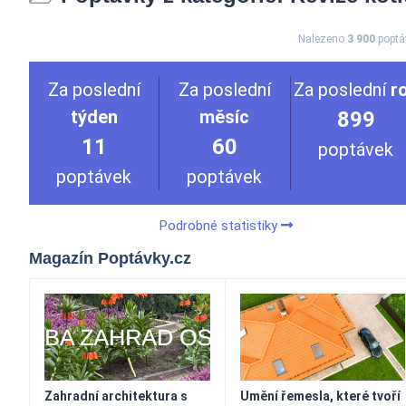
Nalezeno
3 900
poptá
Za poslední
Za poslední
Za poslední
r
týden
měsíc
899
11
60
poptávek
poptávek
poptávek
Podrobné statistiky
Magazín Poptávky.cz
Zahradní architektura s
Umění řemesla, které tvoří