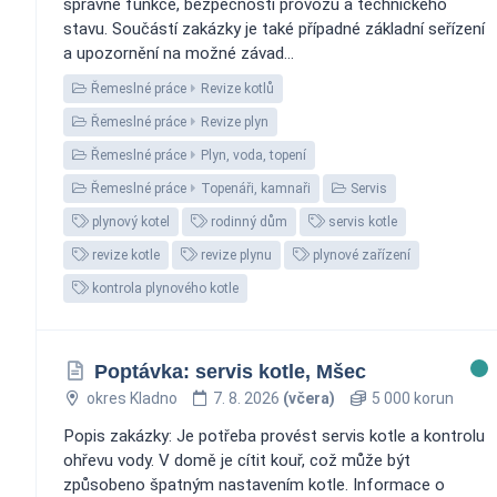
správné funkce, bezpečnosti provozu a technického
stavu. Součástí zakázky je také případné základní seřízení
a upozornění na možné závad...
Řemeslné práce
Revize kotlů
Řemeslné práce
Revize plyn
Řemeslné práce
Plyn, voda, topení
Řemeslné práce
Topenáři, kamnaři
Servis
plynový kotel
rodinný dům
servis kotle
revize kotle
revize plynu
plynové zařízení
kontrola plynového kotle
Poptávka: servis kotle, Mšec
okres Kladno
7. 8. 2026
(včera)
5 000 korun
Popis zakázky: Je potřeba provést servis kotle a kontrolu
ohřevu vody. V domě je cítit kouř, což může být
způsobeno špatným nastavením kotle. Informace o