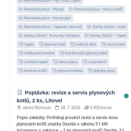
Řemeslné práce
Plyn, voda, topení
Řemeslné práce
Plynaři
Řemeslné práce
Revize kotlů
Řemeslné práce
Revize plyn
Řemeslné práce
Topenáři, kamnaři
Stavby (části)
Kotle
Stavby (části)
Rozvody, instalace
Stavby (části)
Topení
topení
plynový kotel
rodinný dům
revize kotle
vložkování komína
kondenzační plynový kotel
ústřední topení
revize plynu
nový komín
kotelna na klíč
plynová kotelna
přípojka plynu
Poptávka: revize a servis plynových
kotlů, 2 ks, Litovel
okres Olomouc
28. 7. 2026
5 000 korun
Popis zakázky: Potřebuji provést revizi a servis dvou
plynových kotlů značky Destila o výkonu 31 kW.
Informace o zakázce: - 2 ks plynových kotlů Destila, 31