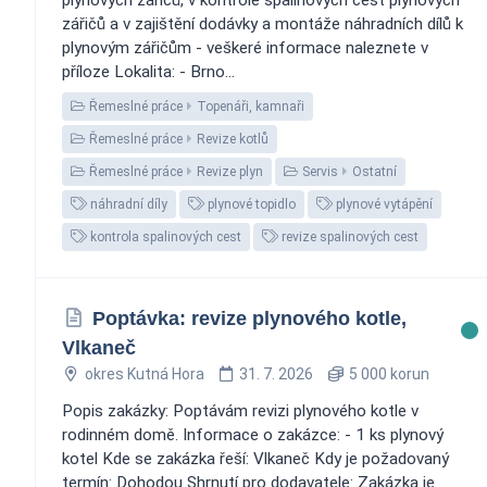
zářičů a v zajištění dodávky a montáže náhradních dílů k
plynovým zářičům - veškeré informace naleznete v
příloze Lokalita: - Brno...
Řemeslné práce
Topenáři, kamnaři
Řemeslné práce
Revize kotlů
Řemeslné práce
Revize plyn
Servis
Ostatní
náhradní díly
plynové topidlo
plynové vytápění
kontrola spalinových cest
revize spalinových cest
Poptávka: revize plynového kotle,
Vlkaneč
okres Kutná Hora
31. 7. 2026
5 000 korun
Popis zakázky: Poptávám revizi plynového kotle v
rodinném domě. Informace o zakázce: - 1 ks plynový
kotel Kde se zakázka řeší: Vlkaneč Kdy je požadovaný
termín: Dohodou Shrnutí pro dodavatele: Zakázka je