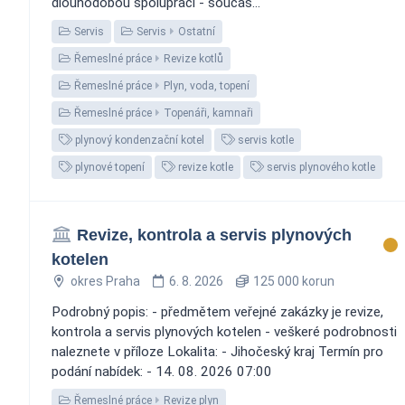
dlouhodobou spolupráci - součás...
Servis
Servis
Ostatní
Řemeslné práce
Revize kotlů
Řemeslné práce
Plyn, voda, topení
Řemeslné práce
Topenáři, kamnaři
plynový kondenzační kotel
servis kotle
plynové topení
revize kotle
servis plynového kotle
Revize, kontrola a servis plynových
kotelen
okres Praha
6. 8. 2026
125 000 korun
Podrobný popis: - předmětem veřejné zakázky je revize,
kontrola a servis plynových kotelen - veškeré podrobnosti
naleznete v příloze Lokalita: - Jihočeský kraj Termín pro
podání nabídek: - 14. 08. 2026 07:00
Řemeslné práce
Revize plyn