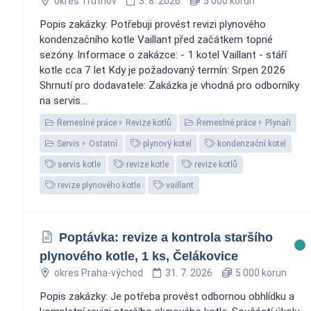
okres Trutnov
3. 8. 2026
5 000 korun
Popis zakázky: Potřebuji provést revizi plynového
kondenzačního kotle Vaillant před začátkem topné
sezóny. Informace o zakázce: - 1 kotel Vaillant - stáří
kotle cca 7 let Kdy je požadovaný termín: Srpen 2026
Shrnutí pro dodavatele: Zakázka je vhodná pro odborníky
na servis...
Řemeslné práce
Revize kotlů
Řemeslné práce
Plynaři
Servis
Ostatní
plynový kotel
kondenzační kotel
servis kotle
revize kotle
revize kotlů
revize plynového kotle
vaillant
Poptávka: revize a kontrola staršího
plynového kotle, 1 ks, Čelákovice
okres Praha-východ
31. 7. 2026
5 000 korun
Popis zakázky: Je potřeba provést odbornou obhlídku a