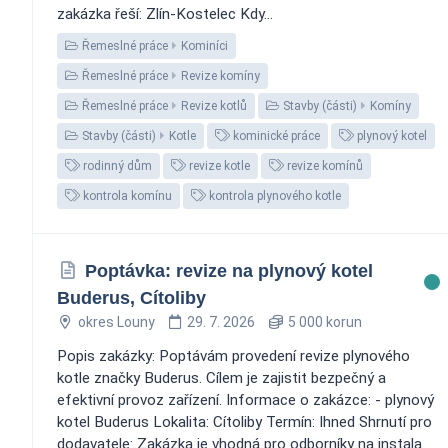
zakázka řeší: Zlín-Kostelec Kdy...
Řemeslné práce
Kominíci
Řemeslné práce
Revize komíny
Řemeslné práce
Revize kotlů
Stavby (části)
Komíny
Stavby (části)
Kotle
kominické práce
plynový kotel
rodinný dům
revize kotle
revize komínů
kontrola komínu
kontrola plynového kotle
Poptávka: revize na plynový kotel
Buderus, Cítoliby
okres Louny
29. 7. 2026
5 000 korun
Popis zakázky: Poptávám provedení revize plynového
kotle značky Buderus. Cílem je zajistit bezpečný a
efektivní provoz zařízení. Informace o zakázce: - plynový
kotel Buderus Lokalita: Cítoliby Termín: Ihned Shrnutí pro
dodavatele: Zakázka je vhodná pro odborníky na instala...