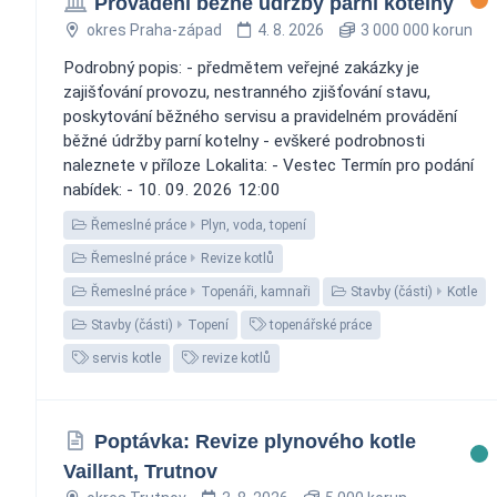
Provádění běžné údržby parní kotelny
okres Praha-západ
4. 8. 2026
3 000 000 korun
Podrobný popis: - předmětem veřejné zakázky je
zajišťování provozu, nestranného zjišťování stavu,
poskytování běžného servisu a pravidelném provádění
běžné údržby parní kotelny - evškeré podrobnosti
naleznete v příloze Lokalita: - Vestec Termín pro podání
nabídek: - 10. 09. 2026 12:00
Řemeslné práce
Plyn, voda, topení
Řemeslné práce
Revize kotlů
Řemeslné práce
Topenáři, kamnaři
Stavby (části)
Kotle
Stavby (části)
Topení
topenářské práce
servis kotle
revize kotlů
Poptávka: Revize plynového kotle
Vaillant, Trutnov