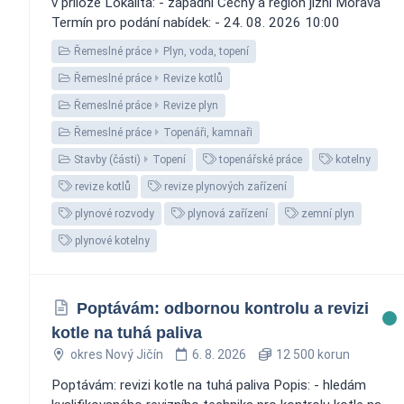
v příloze Lokalita: - západní Čechy a region jižní Morava
Termín pro podání nabídek: - 24. 08. 2026 10:00
Řemeslné práce
Plyn, voda, topení
Řemeslné práce
Revize kotlů
Řemeslné práce
Revize plyn
Řemeslné práce
Topenáři, kamnaři
Stavby (části)
Topení
topenářské práce
kotelny
revize kotlů
revize plynových zařízení
plynové rozvody
plynová zařízení
zemní plyn
plynové kotelny
Poptávám: odbornou kontrolu a revizi
kotle na tuhá paliva
okres Nový Jičín
6. 8. 2026
12 500 korun
Poptávám: revizi kotle na tuhá paliva Popis: - hledám