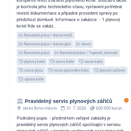
kompletní revizi staršího plynového kotle. Součástí úkolu
je kontrola jeho technického stavu, vystavení potřebné
revizní dokumentace a případné provedení opravy po
předchozí domluvě. Informace o zakázce: - 1 plynový
kotel Kde se zakáz...
Řemeslné práce
Revize kotlů
Řemeslné práce
Revize plyn
Servis
Řemeslné práce
Řemeslné práce
Topenáři, kamnaři
plynový kotel
servis kotle
revize kotle
revize plynu
revize plynového kotle
plynové zařízení
oprava kotle
Pravidelný servis plynových zářičů
okres Brno-město
31. 7. 2026
600 000 korun
Podrobný popis: - předmětem veřejné zakázky je
pravidelný servis plynových zářičů spočívající v servisu
plynových zářičů, v kontrole spalinových cest plynových