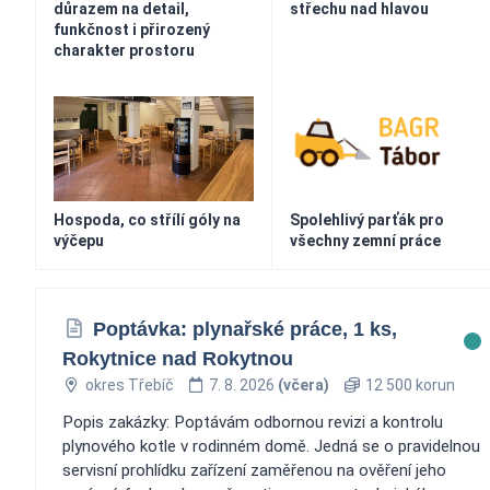
důrazem na detail,
střechu nad hlavou
funkčnost i přirozený
charakter prostoru
Hospoda, co střílí góly na
Spolehlivý parťák pro
výčepu
všechny zemní práce
Poptávka: plynařské práce, 1 ks,
Rokytnice nad Rokytnou
okres Třebíč
7. 8. 2026
(včera)
12 500 korun
Popis zakázky: Poptávám odbornou revizi a kontrolu
plynového kotle v rodinném domě. Jedná se o pravidelnou
servisní prohlídku zařízení zaměřenou na ověření jeho