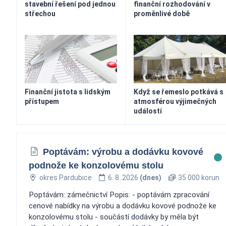
stavební řešení pod jednou
finanční rozhodování v
střechou
proměnlivé době
Finanční jistota s lidským
Když se řemeslo potkává s
přístupem
atmosférou výjimečných
událostí
Poptávám: výrobu a dodávku kovové
podnože ke konzolovému stolu
okres Pardubice
6. 8. 2026
(dnes)
35 000 korun
Poptávám: zámečnictví Popis: - poptávám zpracování
cenové nabídky na výrobu a dodávku kovové podnože ke
konzolovému stolu - součástí dodávky by měla být