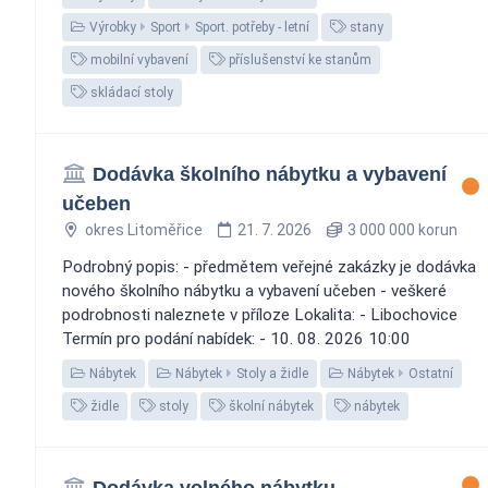
Výrobky
Sport
Sport. potřeby - letní
stany
mobilní vybavení
příslušenství ke stanům
skládací stoly
Dodávka školního nábytku a vybavení
učeben
okres Litoměřice
21. 7. 2026
3 000 000 korun
Podrobný popis: - předmětem veřejné zakázky je dodávka
nového školního nábytku a vybavení učeben - veškeré
podrobnosti naleznete v příloze Lokalita: - Libochovice
Termín pro podání nabídek: - 10. 08. 2026 10:00
Nábytek
Nábytek
Stoly a židle
Nábytek
Ostatní
židle
stoly
školní nábytek
nábytek
Dodávka volného nábytku