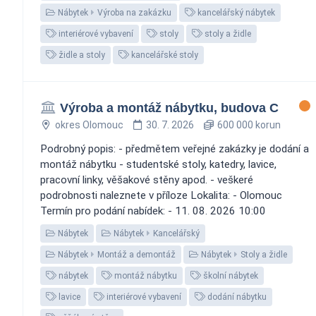
Nábytek
Výroba na zakázku
kancelářský nábytek
interiérové vybavení
stoly
stoly a židle
židle a stoly
kancelářské stoly
Výroba a montáž nábytku, budova C
okres Olomouc
30. 7. 2026
600 000 korun
Podrobný popis: - předmětem veřejné zakázky je dodání a
montáž nábytku - studentské stoly, katedry, lavice,
pracovní linky, věšakové stěny apod. - veškeré
podrobnosti naleznete v příloze Lokalita: - Olomouc
Termín pro podání nabídek: - 11. 08. 2026 10:00
Nábytek
Nábytek
Kancelářský
Nábytek
Montáž a demontáž
Nábytek
Stoly a židle
nábytek
montáž nábytku
školní nábytek
lavice
interiérové vybavení
dodání nábytku