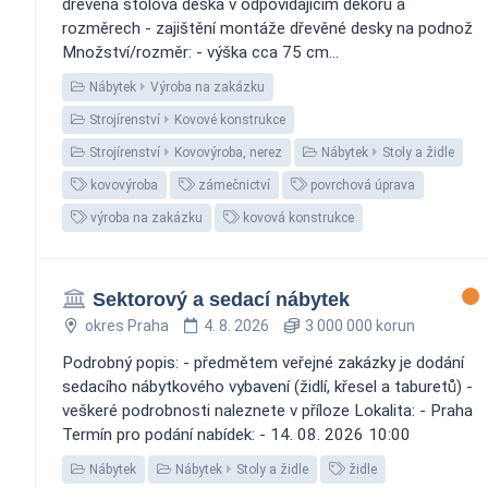
dřevěná stolová deska v odpovídajícím dekoru a
rozměrech - zajištění montáže dřevěné desky na podnož
Množství/rozměr: - výška cca 75 cm...
Nábytek
Výroba na zakázku
Strojírenství
Kovové konstrukce
Strojírenství
Kovovýroba, nerez
Nábytek
Stoly a židle
kovovýroba
zámečnictví
povrchová úprava
výroba na zakázku
kovová konstrukce
Sektorový a sedací nábytek
okres Praha
4. 8. 2026
3 000 000 korun
Podrobný popis: - předmětem veřejné zakázky je dodání
sedacího nábytkového vybavení (židlí, křesel a taburetů) -
veškeré podrobnosti naleznete v příloze Lokalita: - Praha
Termín pro podání nabídek: - 14. 08. 2026 10:00
Nábytek
Nábytek
Stoly a židle
židle