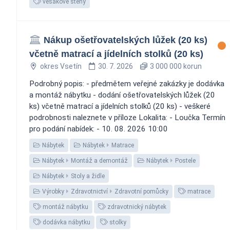
věšákové stěny
Nákup ošetřovatelských lůžek (20 ks)
včetně matrací a jídelních stolků (20 ks)
okres Vsetín
30. 7. 2026
3 000 000 korun
Podrobný popis: - předmětem veřejné zakázky je dodávka
a montáž nábytku - dodání ošetřovatelských lůžek (20
ks) včetně matrací a jídelních stolků (20 ks) - veškeré
podrobnosti naleznete v příloze Lokalita: - Loučka Termín
pro podání nabídek: - 10. 08. 2026 10:00
Nábytek
Nábytek
Matrace
Nábytek
Montáž a demontáž
Nábytek
Postele
Nábytek
Stoly a židle
Výrobky
Zdravotnictví
Zdravotní pomůcky
matrace
montáž nábytku
zdravotnický nábytek
dodávka nábytku
stolky