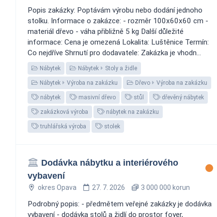
Popis zakázky: Poptávám výrobu nebo dodání jednoho
stolku. Informace o zakázce: - rozměr 100x60x60 cm -
materiál dřevo - váha přibližně 5 kg Další důležité
informace: Cena je omezená Lokalita: Luštěnice Termín:
Co nejdříve Shrnutí pro dodavatele: Zakázka je vhodn...
Nábytek
Nábytek
Stoly a židle
Nábytek
Výroba na zakázku
Dřevo
Výroba na zakázku
nábytek
masivní dřevo
stůl
dřevěný nábytek
zakázková výroba
nábytek na zakázku
truhlářská výroba
stolek
Dodávka nábytku a interiérového
vybavení
okres Opava
27. 7. 2026
3 000 000 korun
Podrobný popis: - předmětem veřejné zakázky je dodávka
vybavení - dodávka stolů a židlí do prostor foyer,