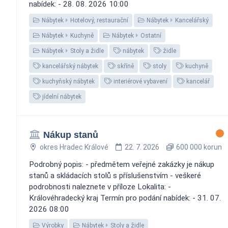
nabídek: - 28. 08. 2026 10:00
Nábytek
Hotelový, restaurační
Nábytek
Kancelářský
Nábytek
Kuchyně
Nábytek
Ostatní
Nábytek
Stoly a židle
nábytek
židle
kancelářský nábytek
skříně
stoly
kuchyně
kuchyňský nábytek
interiérové vybavení
kancelář
jídelní nábytek
Nákup stanů
okres Hradec Králové
22. 7. 2026
600 000 korun
Podrobný popis: - předmětem veřejné zakázky je nákup
stanů a skládacích stolů s příslušenstvím - veškeré
podrobnosti naleznete v příloze Lokalita: -
Královéhradecký kraj Termín pro podání nabídek: - 31. 07.
2026 08:00
Výrobky
Nábytek
Stoly a židle