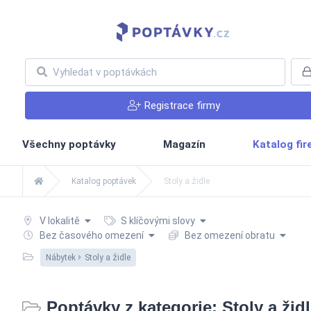
Registrace firmy
Všechny poptávky
Magazín
Katalog fi
Katalog poptávek
Stoly a židle
V lokalitě
S klíčovými slovy
Bez časového omezení
Bez omezení obratu
Nábytek
Stoly a židle
Poptávky z kategorie: Stoly a žid