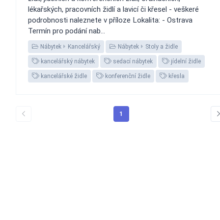
lékařských, pracovních židlí a lavicí či křesel - veškeré
podrobnosti naleznete v příloze Lokalita: - Ostrava
Termín pro podání nab...
Nábytek
Kancelářský
Nábytek
Stoly a židle
kancelářský nábytek
sedací nábytek
jídelní židle
kancelářské židle
konferenční židle
křesla
1