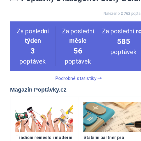
Nalezeno
2 762
poptá
Za poslední
Za poslední
Za poslední
r
týden
měsíc
585
3
56
poptávek
poptávek
poptávek
Podrobné statistiky
Magazín Poptávky.cz
Tradiční řemeslo i moderní
Stabilní partner pro