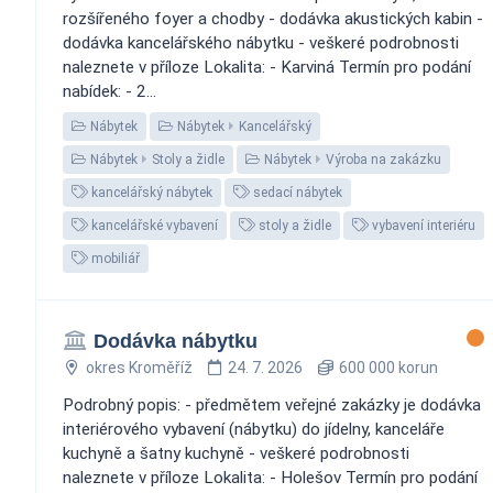
rozšířeného foyer a chodby - dodávka akustických kabin -
dodávka kancelářského nábytku - veškeré podrobnosti
naleznete v příloze Lokalita: - Karviná Termín pro podání
nabídek: - 2...
Nábytek
Nábytek
Kancelářský
Nábytek
Stoly a židle
Nábytek
Výroba na zakázku
kancelářský nábytek
sedací nábytek
kancelářské vybavení
stoly a židle
vybavení interiéru
mobiliář
Dodávka nábytku
okres Kroměříž
24. 7. 2026
600 000 korun
Podrobný popis: - předmětem veřejné zakázky je dodávka
interiérového vybavení (nábytku) do jídelny, kanceláře
kuchyně a šatny kuchyně - veškeré podrobnosti
naleznete v příloze Lokalita: - Holešov Termín pro podání