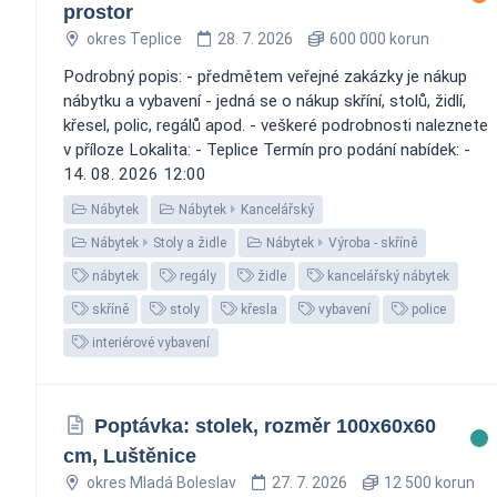
prostor
okres Teplice
28. 7. 2026
600 000 korun
Podrobný popis: - předmětem veřejné zakázky je nákup
nábytku a vybavení - jedná se o nákup skříní, stolů, židlí,
křesel, polic, regálů apod. - veškeré podrobnosti naleznete
v příloze Lokalita: - Teplice Termín pro podání nabídek: -
14. 08. 2026 12:00
Nábytek
Nábytek
Kancelářský
Nábytek
Stoly a židle
Nábytek
Výroba - skříně
nábytek
regály
židle
kancelářský nábytek
skříně
stoly
křesla
vybavení
police
interiérové vybavení
Poptávka: stolek, rozměr 100x60x60
cm, Luštěnice
okres Mladá Boleslav
27. 7. 2026
12 500 korun