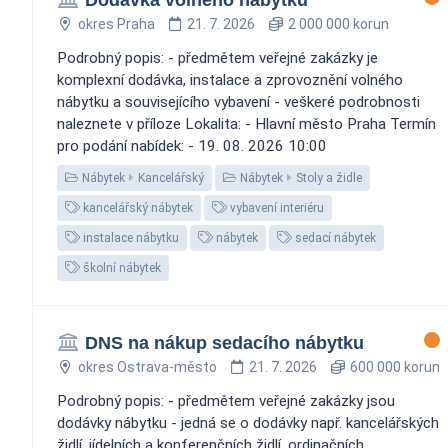
okres Praha
21. 7. 2026
2 000 000 korun
Podrobný popis: - předmětem veřejné zakázky je
komplexní dodávka, instalace a zprovoznění volného
nábytku a souvisejícího vybavení - veškeré podrobnosti
naleznete v příloze Lokalita: - Hlavní město Praha Termín
pro podání nabídek: - 19. 08. 2026 10:00
Nábytek
Kancelářský
Nábytek
Stoly a židle
kancelářský nábytek
vybavení interiéru
instalace nábytku
nábytek
sedací nábytek
školní nábytek
DNS na nákup sedacího nábytku
okres Ostrava-město
21. 7. 2026
600 000 korun
Podrobný popis: - předmětem veřejné zakázky jsou
dodávky nábytku - jedná se o dodávky např. kancelářských
židlí, jídelních a konferenčních židlí, ordinačních,