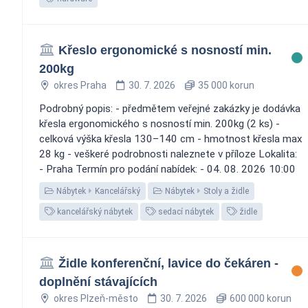
Křeslo ergonomické s nosností min.
200kg
okres Praha
30. 7. 2026
35 000 korun
Podrobný popis: - předmětem veřejné zakázky je dodávka
křesla ergonomického s nosností min. 200kg (2 ks) -
celková výška křesla 130–140 cm - hmotnost křesla max
28 kg - veškeré podrobnosti naleznete v příloze Lokalita:
- Praha Termín pro podání nabídek: - 04. 08. 2026 10:00
Nábytek
Kancelářský
Nábytek
Stoly a židle
kancelářský nábytek
sedací nábytek
židle
Židle konferenční, lavice do čekáren -
doplnění stávajících
okres Plzeň-město
30. 7. 2026
600 000 korun