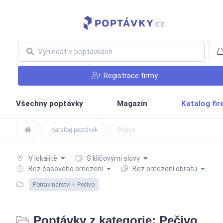
Registrace firmy
Všechny poptávky
Magazín
Katalog fi
Katalog poptávek
Pečivo
V lokalitě
S klíčovými slovy
Bez časového omezení
Bez omezení obratu
Potravinářství
Pečivo
Poptávky z kategorie: Pečivo