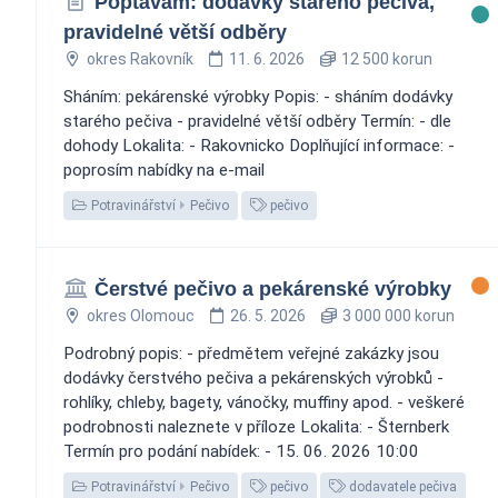
Poptávám: dodávky starého pečiva,
pravidelné větší odběry
okres Rakovník
11. 6. 2026
12 500 korun
Sháním: pekárenské výrobky Popis: - sháním dodávky
starého pečiva - pravidelné větší odběry Termín: - dle
dohody Lokalita: - Rakovnicko Doplňující informace: -
poprosím nabídky na e-mail
Potravinářství
Pečivo
pečivo
Čerstvé pečivo a pekárenské výrobky
okres Olomouc
26. 5. 2026
3 000 000 korun
Podrobný popis: - předmětem veřejné zakázky jsou
dodávky čerstvého pečiva a pekárenských výrobků -
rohlíky, chleby, bagety, vánočky, muffiny apod. - veškeré
podrobnosti naleznete v příloze Lokalita: - Šternberk
Termín pro podání nabídek: - 15. 06. 2026 10:00
Potravinářství
Pečivo
pečivo
dodavatele pečiva