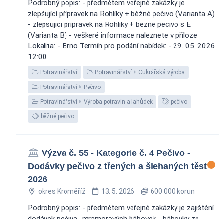
Podrobný popis: - předmětem veřejné zakázky je
zlepšující přípravek na Rohlíky + běžné pečivo (Varianta A)
- zlepšující přípravek na Rohlíky + běžné pečivo s E
(Varianta B) - veškeré informace naleznete v příloze
Lokalita: - Brno Termín pro podání nabídek: - 29. 05. 2026
12:00
Potravinářství
Potravinářství
Cukrářská výroba
Potravinářství
Pečivo
Potravinářství
Výroba potravin a lahůdek
pečivo
běžné pečivo
Výzva č. 55 - Kategorie č. 4 Pečivo -
Dodávky pečivo z třených a šlehaných těst
2026
okres Kroměříž
13. 5. 2026
600 000 korun
Podrobný popis: - předmětem veřejné zakázky je zajištění
dodávek pečiva- mramorových bábovek - bábovky ze