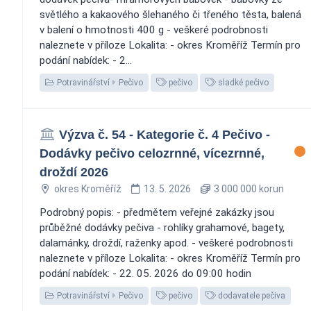
světlého a kakaového šlehaného či třeného těsta, balená
v balení o hmotnosti 400 g - veškeré podrobnosti
naleznete v příloze Lokalita: - okres Kroměříž Termín pro
podání nabídek: - 2...
Potravinářství
Pečivo
pečivo
sladké pečivo
Výzva č. 54 - Kategorie č. 4 Pečivo -
Dodávky pečivo celozrnné, vícezrnné,
droždí 2026
okres Kroměříž
13. 5. 2026
3 000 000 korun
Podrobný popis: - předmětem veřejné zakázky jsou
průběžné dodávky pečiva - rohlíky grahamové, bagety,
dalamánky, droždí, raženky apod. - veškeré podrobnosti
naleznete v příloze Lokalita: - okres Kroměříž Termín pro
podání nabídek: - 22. 05. 2026 do 09:00 hodin
Potravinářství
Pečivo
pečivo
dodavatele pečiva