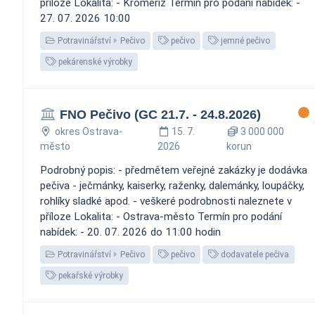
příloze Lokalita: - Kroměříž Termín pro podání nabídek: -
27. 07. 2026 10:00
Potravinářství
Pečivo
pečivo
jemné pečivo
pekárenské výrobky
FNO Pečivo (GC 21.7. - 24.8.2026)
okres Ostrava-
15. 7.
3 000 000
město
2026
korun
Podrobný popis: - předmětem veřejné zakázky je dodávka
pečiva - ječmánky, kaiserky, raženky, dalemánky, loupáčky,
rohlíky sladké apod. - veškeré podrobnosti naleznete v
příloze Lokalita: - Ostrava-město Termín pro podání
nabídek: - 20. 07. 2026 do 11:00 hodin
Potravinářství
Pečivo
pečivo
dodavatele pečiva
pekařské výrobky