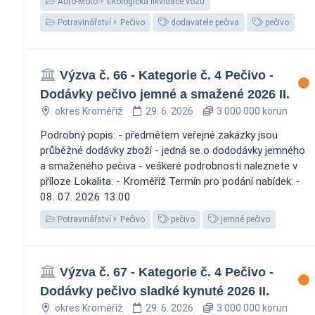
Auto-Moto
Ekologická likvidace vozů
Potravinářství
Pečivo
dodavatele pečiva
pečivo
Výzva č. 66 - Kategorie č. 4 Pečivo -
Dodávky pečivo jemné a smažené 2026 II.
okres Kroměříž
29. 6. 2026
3 000 000 korun
Podrobný popis: - předmětem veřejné zakázky jsou
průběžné dodávky zboží - jedná se o dododávky jemného
a smaženého pečiva - veškeré podrobnosti naleznete v
příloze Lokalita: - Kroměříž Termín pro podání nabídek: -
08. 07. 2026 13:00
Potravinářství
Pečivo
pečivo
jemné pečivo
Výzva č. 67 - Kategorie č. 4 Pečivo -
Dodávky pečivo sladké kynuté 2026 II.
okres Kroměříž
29. 6. 2026
3 000 000 korun