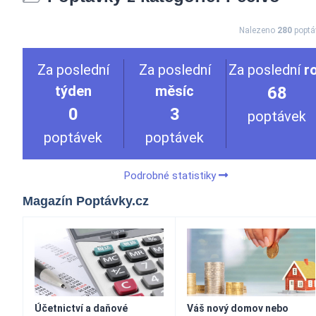
Nalezeno
280
poptá
Za poslední
Za poslední
Za poslední
r
týden
měsíc
68
0
3
poptávek
poptávek
poptávek
Podrobné statistiky
Magazín Poptávky.cz
Účetnictví a daňové
Váš nový domov nebo