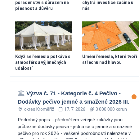
poradenství s důrazem na
chytrá investice začíná u
přesnost a důvěru
nás
Když se řemeslo potkává s
Umění řemesla, které tvoří
atmosférou výjimečných
střechu nad hlavou
událostí
Výzva č. 71 - Kategorie č. 4 Pečivo -
Dodávky pečivo jemné a smažené 2026 III.
okres Kroměříž
17. 7. 2026
3 000 000 korun
Podrobný popis: - předmětem veřejné zakázky jsou
průběžné dodávky pečiva - jedná se o jemné a smažené
pečivo pro rok 2026 - veškeré podrobnosti nalenzete v