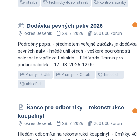
stavba
technický dozor staveb
kontrola stavby
Dodávka pevných paliv 2026
okres Jeseník
29. 7. 2026
600 000 korun
Podrobný popis: - předmětem veřejné zakázky je dodávka
pevných paliv - hnědé uhlí ořech - veškeré podrobnosti
naleznete v příloze Lokalita: - Bílá Voda Termín pro
podání nabídek: - 12. 08. 2026 12:00
Průmysl
Uhlí
Průmysl
Ostatní
hnědé uhlí
uhlí ořech
Šance pro odborníky – rekonstrukce
koupelny!
okres Jeseník
28. 7. 2026
200 000 korun
Hledám odborníka na rekonstrukci koupelny! ️ - Omítky: 40