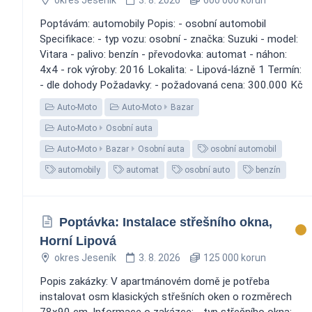
Poptávám: automobily Popis: - osobní automobil
Specifikace: - typ vozu: osobní - značka: Suzuki - model:
Vitara - palivo: benzín - převodovka: automat - náhon:
4x4 - rok výroby: 2016 Lokalita: - Lipová-lázně 1 Termín:
- dle dohody Požadavky: - požadovaná cena: 300.000 Kč
Auto-Moto
Auto-Moto
Bazar
Auto-Moto
Osobní auta
Auto-Moto
Bazar
Osobní auta
osobní automobil
automobily
automat
osobní auto
benzín
Poptávka: Instalace střešního okna,
Horní Lipová
okres Jeseník
3. 8. 2026
125 000 korun
Popis zakázky: V apartmánovém domě je potřeba
instalovat osm klasických střešních oken o rozměrech
78x90 cm. Informace o zakázce: - typ střešního okna: