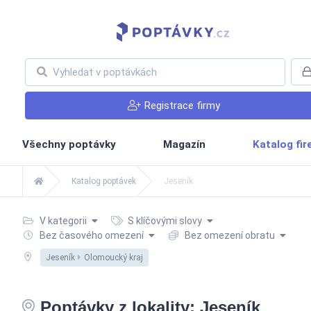
Registrace firmy
Všechny poptávky
Magazín
Katalog fi
Katalog poptávek
Jeseník
V kategorii
S klíčovými slovy
Bez časového omezení
Bez omezení obratu
Jeseník
Olomoucký kraj
Poptávky z lokality: Jeseník