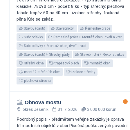
klasické, 78x90 cm - počet: 8 ks - typ střechy: plechová
tabule trapéz 60 na 40 cm - izolace střechy: foukaná
pěna Kde se zakáz...
Stavby (části)
Stavebnictví
Řemeslné práce
Subdodávky
Řemeslné práce
Montáž oken, dveří a vrat
Subdodávky
Montáž oken, dveří a vrat
Stavby (části)
Střechy, půdy
Stavebnictví
Rekonstrukce
střešní okna
trapézový plech
montáž oken
montáž střešních oken
izolace střechy
plechová střecha
Obnova mostu
okres Jeseník
31. 7. 2026
3 000 000 korun
Podrobný popis: - předmětem veřejné zakázky je oprava
tří mostních objektů v obci Písečná poškozených povodní