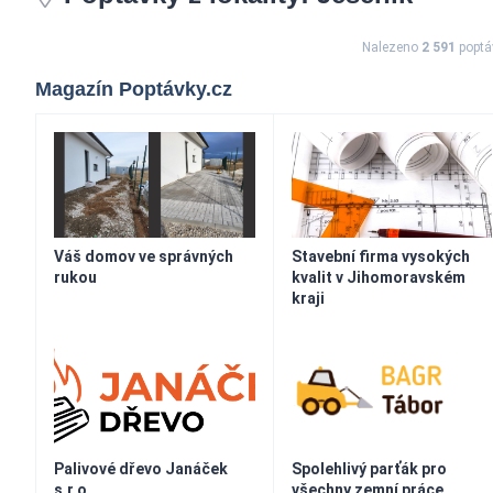
Nalezeno
2 591
poptá
Magazín Poptávky.cz
Váš domov ve správných
Stavební firma vysokých
rukou
kvalit v Jihomoravském
kraji
Palivové dřevo Janáček
Spolehlivý parťák pro
s.r.o.
všechny zemní práce