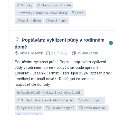
Výrobky
Stavby (části)
Kotle
Výrobky
Kamna a krbové vložky
kotel
kotel na dřevo
kotel na uhlí
Poptávám: vyklizení půdy v rodinném
domě
okres Jeseník
27. 7. 2026
35 000 korun
Poptávám: vyklízecí práce Popis: - poptávám vyklizení
půdy v rodinném domě - cílový stav bude upřesněn
Lokalita: - Jeseník Termín: - září–říjen 2026 Rozsah prací:
- veškerý materiál odvézt Doplňující informace: -
rozpočet dle dohody
Stavby (části)
Vyklízení bytů, sklepů, půd…
Služby
Likvidace odpadů, kontejnery
odvoz odpadů
vyklízecí práce
likvidace odpadů
odvoz materiálu