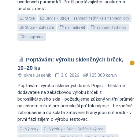
uvedených parametrů. Profil poptávajícího: soukromá
osoba z měst...
Stroje
Servis
Stroje – zahradní technika a náhradní díly
Stroje
Zahradní
náhradní díl
zahradní technika
husqvarna
Poptávám: výrobu skleněných brček,
10–20 ks
okres Jeseník
3. 8. 2026
125 000 korun
Poptávám: výrobu skleněných brček Popis: - hledáme
dodavatele na zakázkovou výrobu brček z
borosilikátového skla - požadujeme zúžený vnitřní průměr
na jednom místě pro pomalejší průtok nápoje - bezpečně
zabroušené a do kulata zatavené hrany jsou nutností - v
první fázi zájem o výrobu testovac...
Výrobky
Výrobky
Sklo
Sklářská výroba