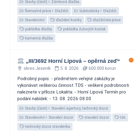
Stavby (části)
Zámková dlažba
Řemeslné práce
Dlaždiči
Subdodávky
Dlaždiči
Stavebnictví
dlažební kostky
dlaždičské práce
pokládka dlažby
pokládka žulových kostek
kamenná dlažba
„III/3692 Horní Lipová – opěrná zeď“
okres Jeseník
5. 8. 2026
600 000 korun
Podrobný popis: - předmětem veřejné zakázky je
vykonávat veškerou činnost TDS - veškeré podrobnosti
naleznete v příloze Lokalita: - Horní Lipová Termín pro
podání nabídek: - 13. 08. 2026 08:00
Stavby (části)
Stavební agentury, technický dozor
Stavebnictví
Stavební dozor
stavební dozor
tds
technický dozor stavebníka