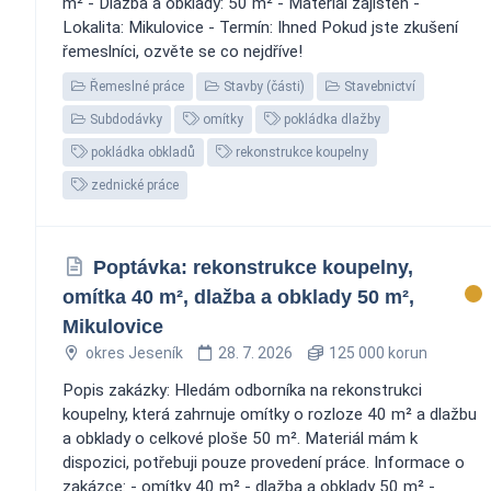
m² - Dlažba a obklady: 50 m² - Materiál zajištěn -
Lokalita: Mikulovice - Termín: Ihned Pokud jste zkušení
řemeslníci, ozvěte se co nejdříve!
Řemeslné práce
Stavby (části)
Stavebnictví
Subdodávky
omítky
pokládka dlažby
pokládka obkladů
rekonstrukce koupelny
zednické práce
Poptávka: rekonstrukce koupelny,
omítka 40 m², dlažba a obklady 50 m²,
Mikulovice
okres Jeseník
28. 7. 2026
125 000 korun
Popis zakázky: Hledám odborníka na rekonstrukci
koupelny, která zahrnuje omítky o rozloze 40 m² a dlažbu
a obklady o celkové ploše 50 m². Materiál mám k
dispozici, potřebuji pouze provedení práce. Informace o
zakázce: - omítky 40 m² - dlažba a obklady 50 m² -