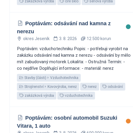
zakázková výroba
čiré sklo
sériová výroba
Poptávám: odsávání nad kamna z
nerezu
okres Jeseník
3. 8. 2026
12 500 korun
Poptávám: vzduchotechniku Popis: - potřebuji vyrobit na
zakázku odsávání nad kamna z nerezu - odsávání by mělo
mít zabudovaný motorek Lokalita: - Ostružná Termín: -
co nejdříve Doplňující informace: - materiál: nerez
Stavby (části)
Vzduchotechnika
Strojírenství
Kovovýroba, nerez
nerez
odsávání
zakázková výroba
vzduchotechnika
Poptávám: osobní automobil Suzuki
Vitara, 1 auto
okres Jeseník
3. 8. 2026
600 000 korun