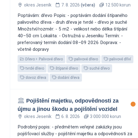
okres Jeseník
7. 8. 2026
(včera)
12 500 korun
Poptávám: dřevo Popis: - poptávám dodání štípaného
palivového dřeva - druh dřeva je tvrdé - dřevo je suché
Množství/rozměr: - 5 m2 - velikost nebo délka štípání
40–50 cm Lokalita: - Ostružná u Jeseníku Termín: -
preferovaný termín dodání 08–09 2026 Doprava: -
včetně dopravy
Dřevo
Palivové dřevo
palivové dřevo
palivové dříví
tvrdé dřevo
štípané dřevo
suché dřevo
dovoz dřeva
dodání dřeva
Pojištění majetku, odpovědnosti za
újmu a jinou škodu a pojištění vozidel
okres Jeseník
6. 8. 2026
3 000 000 korun
Podrobný popis: - předmětem veřejné zakázky jsou
pojišťovací služby - pojištění majetku a odpovědnosti za