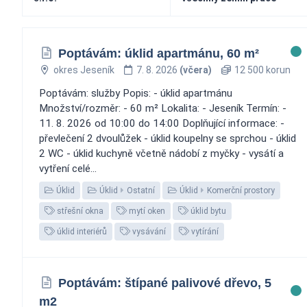
Poptávám: úklid apartmánu, 60 m²
okres Jeseník
7. 8. 2026
(včera)
12 500 korun
Poptávám: služby Popis: - úklid apartmánu
Množství/rozměr: - 60 m² Lokalita: - Jeseník Termín: -
11. 8. 2026 od 10:00 do 14:00 Doplňující informace: -
převlečení 2 dvoulůžek - úklid koupelny se sprchou - úklid
2 WC - úklid kuchyně včetně nádobí z myčky - vysátí a
vytření celé...
Úklid
Úklid
Ostatní
Úklid
Komerční prostory
střešní okna
mytí oken
úklid bytu
úklid interiérů
vysávání
vytírání
Poptávám: štípané palivové dřevo, 5
m2