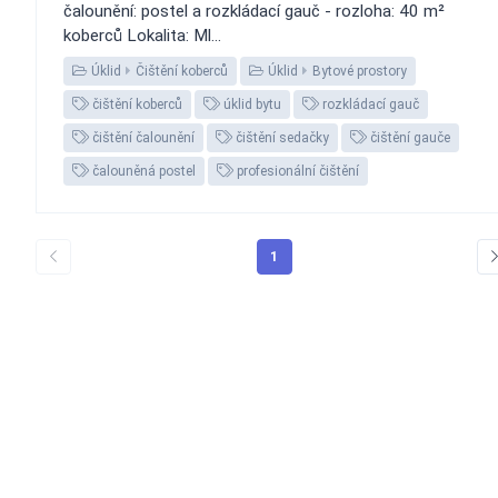
čalounění: postel a rozkládací gauč - rozloha: 40 m²
koberců Lokalita: Ml...
Úklid
Čištění koberců
Úklid
Bytové prostory
čištění koberců
úklid bytu
rozkládací gauč
čištění čalounění
čištění sedačky
čištění gauče
čalouněná postel
profesionální čištění
1