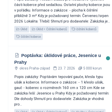
části koberce před sedačkou. Ostatní plochy koberce jsou
v pořádku. Informace o zakázce: - plocha k čištění
přibližně 3 m² Kdy je požadovaný termín: Červenec/srpen
2026 Lokalita: Třebíč Shrnutí pro dodavatele: Zakázka je...
Úklid
Úklid
Čištění koberců
čištění koberců
čištění koberce
Poptávka: úklidové práce, Jesenice u
Prahy
okres Praha-západ
23. 7. 2026
5 000 korun
Popis zakázky: Poptávám tepování gauče, křesla typu
ušák a koberce. Informace o zakázce: - 1 křeslo ušák,
gauč - koberec o rozměrech 160 cm x 120 cm Kde se
zakázka řeší: Jesenice u Prahy Kdy je požadovaný termín:
Dle dohody Shrnutí pro dodavatele: Zakázka je vhodná
pro...