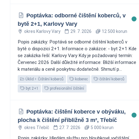
Poptávka: odborné čištění koberců, v
bytě 2+1, Karlovy Vary
okres Karlovy Vary
29. 7. 2026
12 500 korun
Popis zakázky: Poptává se odborné čištění koberců v
bytě o dispozici 2+1. Informace o zakázce: - byt 2+1 Kde
se zakázka řeší: Karlovy Vary Kdy je požadovaný termín:
Červenec 2026 Další důležité informace: Bližší informace
k materiálu a ceně poskytnu dodatečně. Shrnutí p...
Úklid
Čištění koberců
koberec
čištění koberců
byt 2+1
profesionální čištění
Poptávka: čištění koberce v obýváku,
plocha k čištění přibližně 3 m², Třebíč
okres Třebíč
27. 7. 2026
5 000 korun
Popis zakázky: Hledám službu pro hloubkové vyčištění