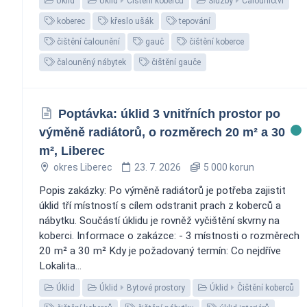
Úklid
Úklid
Čištění koberců
Služby
Čalounictví
koberec
křeslo ušák
tepování
čištění čalounění
gauč
čištění koberce
čalouněný nábytek
čištění gauče
Poptávka: úklid 3 vnitřních prostor po
výměně radiátorů, o rozměrech 20 m² a 30
m², Liberec
okres Liberec
23. 7. 2026
5 000 korun
Popis zakázky: Po výměně radiátorů je potřeba zajistit
úklid tří místností s cílem odstranit prach z koberců a
nábytku. Součástí úklidu je rovněž vyčištění skvrny na
koberci. Informace o zakázce: - 3 místnosti o rozměrech
20 m² a 30 m² Kdy je požadovaný termín: Co nejdříve
Lokalita...
Úklid
Úklid
Bytové prostory
Úklid
Čištění koberců