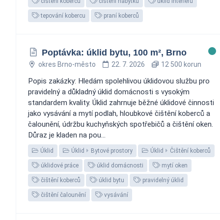
čištění koberců
čištění nábytku
úklid interiérů
tepování kobercu
praní koberců
Poptávka: úklid bytu, 100 m², Brno
okres Brno-město
22. 7. 2026
12 500 korun
Popis zakázky: Hledám spolehlivou úklidovou službu pro
pravidelný a důkladný úklid domácnosti s vysokým
standardem kvality. Úklid zahrnuje běžné úklidové činnosti
jako vysávání a mytí podlah, hloubkové čištění koberců a
čalounění, údržbu kuchyňských spotřebičů a čištění oken.
Důraz je kladen na pou...
Úklid
Úklid
Bytové prostory
Úklid
Čištění koberců
úklidové práce
úklid domácnosti
mytí oken
čištění koberců
úklid bytu
pravidelný úklid
čištění čalounění
vysávání