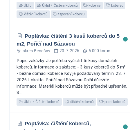
Úklid
Úklid
Čištění koberců
koberce
koberec
čištění koberců
tepování kobercu
Poptávka: čištění 3 kusů koberců do 5
m2, Poříčí nad Sázavou
okres Benešov
20. 7. 2026
5 000 korun
Popis zakázky: Je potřeba vyčistit tři kusy domácích
koberců. Informace o zakázce: - 3 kusy koberců do 5 m²
- běžné domácí koberce Kdy je požadovaný termín: 23. 7.
2026 Lokalita: Poříčí nad Sázavou Další důležité
informace: Materiál koberců může být případně upřesněn.
S...
Úklid
Čištění koberců
čištění koberců
praní koberců
Poptávka: čištění koberců,