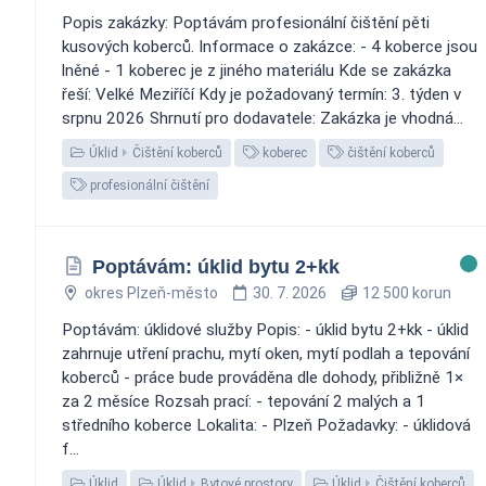
Popis zakázky: Poptávám profesionální čištění pěti
kusových koberců. Informace o zakázce: - 4 koberce jsou
lněné - 1 koberec je z jiného materiálu Kde se zakázka
řeší: Velké Meziříčí Kdy je požadovaný termín: 3. týden v
srpnu 2026 Shrnutí pro dodavatele: Zakázka je vhodná...
Úklid
Čištění koberců
koberec
čištění koberců
profesionální čištění
Poptávám: úklid bytu 2+kk
okres Plzeň-město
30. 7. 2026
12 500 korun
Poptávám: úklidové služby Popis: - úklid bytu 2+kk - úklid
zahrnuje utření prachu, mytí oken, mytí podlah a tepování
koberců - práce bude prováděna dle dohody, přibližně 1×
za 2 měsíce Rozsah prací: - tepování 2 malých a 1
středního koberce Lokalita: - Plzeň Požadavky: - úklidová
f...
Úklid
Úklid
Bytové prostory
Úklid
Čištění koberců