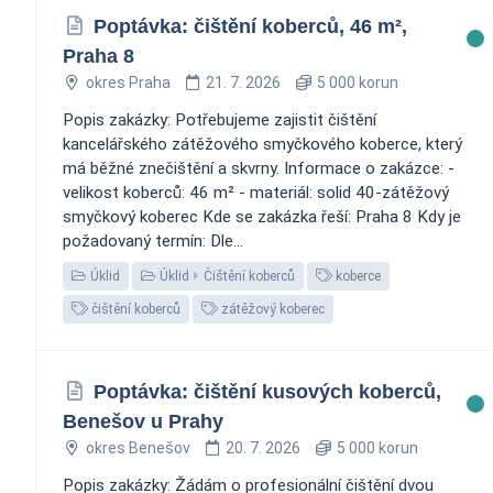
Poptávka: čištění koberců, 46 m²,
Praha 8
okres Praha
21. 7. 2026
5 000 korun
Popis zakázky: Potřebujeme zajistit čištění
kancelářského zátěžového smyčkového koberce, který
má běžné znečištění a skvrny. Informace o zakázce: -
velikost koberců: 46 m² - materiál: solid 40-zátěžový
smyčkový koberec Kde se zakázka řeší: Praha 8 Kdy je
požadovaný termín: Dle...
Úklid
Úklid
Čištění koberců
koberce
čištění koberců
zátěžový koberec
Poptávka: čištění kusových koberců,
Benešov u Prahy
okres Benešov
20. 7. 2026
5 000 korun
Popis zakázky: Žádám o profesionální čištění dvou