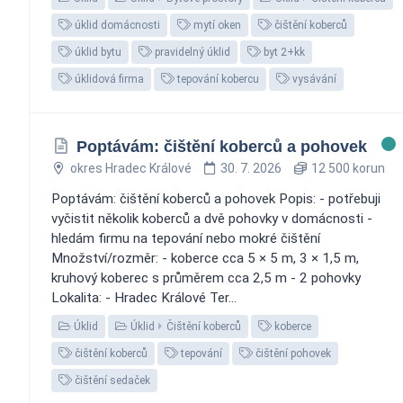
úklid domácnosti
mytí oken
čištění koberců
úklid bytu
pravidelný úklid
byt 2+kk
úklidová firma
tepování kobercu
vysávání
Poptávám: čištění koberců a pohovek
okres Hradec Králové
30. 7. 2026
12 500 korun
Poptávám: čištění koberců a pohovek Popis: - potřebuji
vyčistit několik koberců a dvě pohovky v domácnosti -
hledám firmu na tepování nebo mokré čištění
Množství/rozměr: - koberce cca 5 × 5 m, 3 × 1,5 m,
kruhový koberec s průměrem cca 2,5 m - 2 pohovky
Lokalita: - Hradec Králové Ter...
Úklid
Úklid
Čištění koberců
koberce
čištění koberců
tepování
čištění pohovek
čištění sedaček