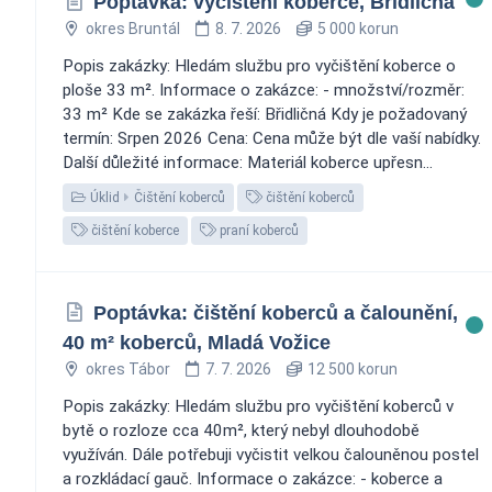
Poptávka: vyčištění koberce, Břidličná
okres Bruntál
8. 7. 2026
5 000 korun
Popis zakázky: Hledám službu pro vyčištění koberce o
ploše 33 m². Informace o zakázce: - množství/rozměr:
33 m² Kde se zakázka řeší: Břidličná Kdy je požadovaný
termín: Srpen 2026 Cena: Cena může být dle vaší nabídky.
Další důležité informace: Materiál koberce upřesn...
Úklid
Čištění koberců
čištění koberců
čištění koberce
praní koberců
Poptávka: čištění koberců a čalounění,
40 m² koberců, Mladá Vožice
okres Tábor
7. 7. 2026
12 500 korun
Popis zakázky: Hledám službu pro vyčištění koberců v
bytě o rozloze cca 40m², který nebyl dlouhodobě
využíván. Dále potřebuji vyčistit velkou čalouněnou postel
a rozkládací gauč. Informace o zakázce: - koberce a