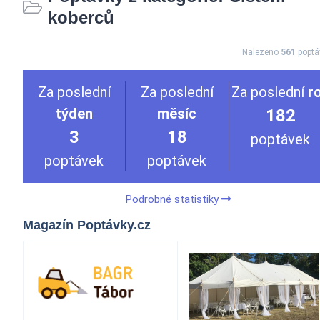
koberců
Nalezeno
561
poptá
Za poslední
Za poslední
Za poslední
r
týden
měsíc
182
3
18
poptávek
poptávek
poptávek
Podrobné statistiky
Magazín Poptávky.cz