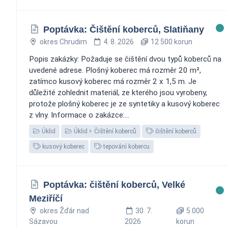
Poptávka: Čištění koberců, Slatiňany
okres Chrudim
4. 8. 2026
12 500 korun
Popis zakázky: Požaduje se čištění dvou typů koberců na
uvedené adrese. Plošný koberec má rozměr 20 m²,
zatímco kusový koberec má rozměr 2 x 1,5 m. Je
důležité zohlednit materiál, ze kterého jsou vyrobeny,
protože plošný koberec je ze syntetiky a kusový koberec
z vlny. Informace o zakázce:...
Úklid
Úklid
Čištění koberců
čištění koberců
kusový koberec
tepování kobercu
Poptávka: čištění koberců, Velké
Meziříčí
okres Žďár nad
30. 7.
5 000
Sázavou
2026
korun