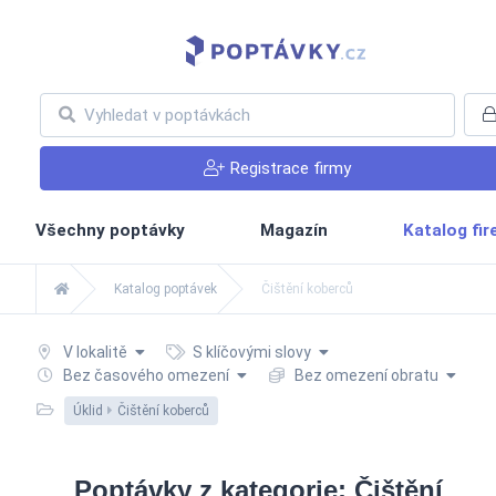
Registrace firmy
Všechny poptávky
Magazín
Katalog fi
Katalog poptávek
Čištění koberců
V lokalitě
S klíčovými slovy
Bez časového omezení
Bez omezení obratu
Úklid
Čištění koberců
Poptávky z kategorie: Čištění