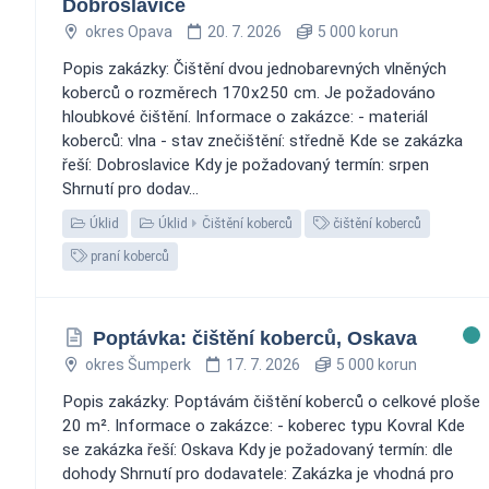
Dobroslavice
okres Opava
20. 7. 2026
5 000 korun
Popis zakázky: Čištění dvou jednobarevných vlněných
koberců o rozměrech 170x250 cm. Je požadováno
hloubkové čištění. Informace o zakázce: - materiál
koberců: vlna - stav znečištění: středně Kde se zakázka
řeší: Dobroslavice Kdy je požadovaný termín: srpen
Shrnutí pro dodav...
Úklid
Úklid
Čištění koberců
čištění koberců
praní koberců
Poptávka: čištění koberců, Oskava
okres Šumperk
17. 7. 2026
5 000 korun
Popis zakázky: Poptávám čištění koberců o celkové ploše
20 m². Informace o zakázce: - koberec typu Kovral Kde
se zakázka řeší: Oskava Kdy je požadovaný termín: dle
dohody Shrnutí pro dodavatele: Zakázka je vhodná pro