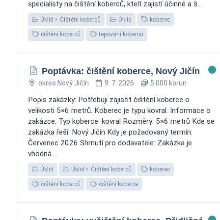
specialisty na čištění koberců, kteří zajistí účinné a š...
Úklid
Čištění koberců
Úklid
koberec
čištění koberců
tepování kobercu
Poptávka: čištění koberce, Nový Jičín
okres Nový Jičín
9. 7. 2026
5 000 korun
Popis zakázky: Potřebuji zajistit čištění koberce o
velikosti 5×6 metrů. Koberec je typu kovral. Informace o
zakázce: Typ koberce: kovral Rozměry: 5×6 metrů Kde se
zakázka řeší: Nový Jičín Kdy je požadovaný termín:
Červenec 2026 Shrnutí pro dodavatele: Zakázka je
vhodná...
Úklid
Úklid
Čištění koberců
koberec
čištění koberců
čištění koberce