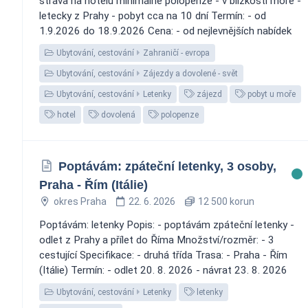
strava na hotelu minimálně polopenze - v blízkosti moře -
letecky z Prahy - pobyt cca na 10 dní Termín: - od
1.9.2026 do 18.9.2026 Cena: - od nejlevnějších nabídek
Ubytování, cestování
Zahraničí - evropa
Ubytování, cestování
Zájezdy a dovolené - svět
Ubytování, cestování
Letenky
zájezd
pobyt u moře
hotel
dovolená
polopenze
Poptávám: zpáteční letenky, 3 osoby,
Praha - Řím (Itálie)
okres Praha
22. 6. 2026
12 500 korun
Poptávám: letenky Popis: - poptávám zpáteční letenky -
odlet z Prahy a přílet do Říma Množství/rozměr: - 3
cestující Specifikace: - druhá třída Trasa: - Praha - Řím
(Itálie) Termín: - odlet 20. 8. 2026 - návrat 23. 8. 2026
Ubytování, cestování
Letenky
letenky