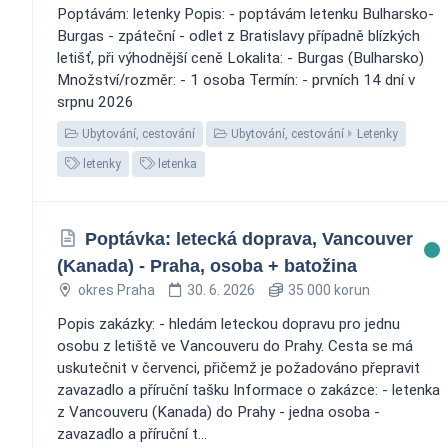
Poptávám: letenky Popis: - poptávám letenku Bulharsko-
Burgas - zpáteční - odlet z Bratislavy případně blízkých
letišť, při výhodnější ceně Lokalita: - Burgas (Bulharsko)
Množství/rozměr: - 1 osoba Termín: - prvních 14 dní v
srpnu 2026
Ubytování, cestování
Ubytování, cestování
Letenky
letenky
letenka
Poptávka: letecká doprava, Vancouver
(Kanada) - Praha, osoba + batožina
okres Praha
30. 6. 2026
35 000 korun
Popis zakázky: - hledám leteckou dopravu pro jednu
osobu z letiště ve Vancouveru do Prahy. Cesta se má
uskutečnit v červenci, přičemž je požadováno přepravit
zavazadlo a příruční tašku Informace o zakázce: - letenka
z Vancouveru (Kanada) do Prahy - jedna osoba -
zavazadlo a příruční t...