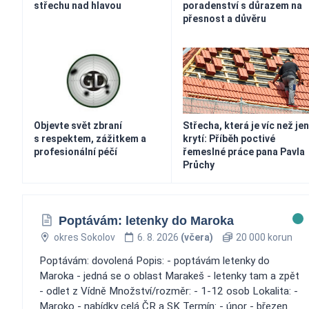
střechu nad hlavou
poradenství s důrazem na
přesnost a důvěru
Objevte svět zbraní
Střecha, která je víc než jen
s respektem, zážitkem a
krytí: Příběh poctivé
profesionální péčí
řemeslné práce pana Pavla
Průchy
Poptávám: letenky do Maroka
okres Sokolov
6. 8. 2026
(včera)
20 000 korun
Poptávám: dovolená Popis: - poptávám letenky do
Maroka - jedná se o oblast Marakeš - letenky tam a zpět
- odlet z Vídně Množství/rozměr: - 1-12 osob Lokalita: -
Maroko - nabídky celá ČR a SK Termín: - únor - březen