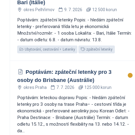
Bari (Itálie)
okres Pelhřimov
9. 7. 2026
12 500 korun
Poptávám: zpáteční letenky Popis: - hledám zpáteční
letenky - preferovaná třída letu je ekonomická
Množství/rozměr: - 1 osoba Lokalita: - Bari, Itálie Termín:
- datum odletu: 6.8. - datum návratu: 13.8.
Ubytování, cestování
Letenky
zpáteční letenky
Poptávám: zpáteční letenky pro 3
osoby do Brisbane (Austrálie)
okres Praha
7. 7. 2026
125 000 korun
Poptávám: leteckou dopravu Popis: - hledám zpáteční
letenky pro 3 osoby na trase Praha– - cestovní třída je
ekonomická - preferované aerolinky jsou Korean Odlet: -
Praha Destinace: - Brisbane (Austrálie) Termín: - datum
odletu 15.12., s možností flexibility na 13. nebo 14.12. -
da...