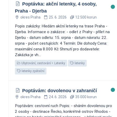
Poptávka: akční letenky, 4 osoby,
Praha - Djerba
okres Praha
25. 6. 2026
12 500 korun
Popis zakázky: Hledám akční letenky na trase Praha -
Djerba. Informace o zakázce: - odlet z Prahy - přílet na
Djerbu - datum odletu: 15. srpna - datum návratu: 22.
srpna - počet cestujících: 4 Termín: Dle dohody Cena:
maximální cena 8.000 Kč Shrnutí pro dodavatele:
Zakázka je vh...
Ubytování, cestování
Letenky
letenky
letenky zpáteční
Poptávám: dovolenou v zahraničí
okres Praha
24. 6. 2026
35 000 korun
Poptávám: cestovní ruch Popis: - sháním dovolenou pro
2 osoby - destinace Řecko, konkrétně ostrov Rhodos -