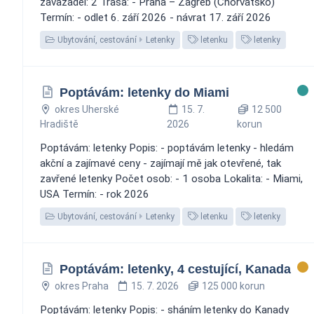
zavazadel: 2 Trasa: - Praha – Zagreb (Chorvatsko)
Termín: - odlet 6. září 2026 - návrat 17. září 2026
Ubytování, cestování
Letenky
letenku
letenky
Poptávám: letenky do Miami
okres Uherské
15. 7.
12 500
Hradiště
2026
korun
Poptávám: letenky Popis: - poptávám letenky - hledám
akční a zajímavé ceny - zajímají mě jak otevřené, tak
zavřené letenky Počet osob: - 1 osoba Lokalita: - Miami,
USA Termín: - rok 2026
Ubytování, cestování
Letenky
letenku
letenky
Poptávám: letenky, 4 cestující, Kanada
okres Praha
15. 7. 2026
125 000 korun
Poptávám: letenky Popis: - sháním letenky do Kanady