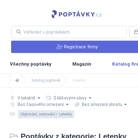
Registrace firmy
Všechny poptávky
Magazín
Katalog fi
Katalog poptávek
Letenky
V lokalitě
S klíčovými slovy
Bez časového omezení
Bez omezení obratu
Ubytování, cestování
Letenky
Poptávky z kategorie: Letenky