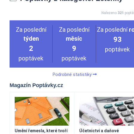
Nalezeno
321
poptá
Za poslední
Za poslední
Za poslední
r
týden
měsíc
93
2
9
poptávek
poptávek
poptávek
Podrobné statistiky
Magazín Poptávky.cz
Umění řemesla, které tvoří
Účetnictví a daňové