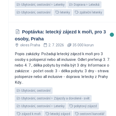
Ubytování, cestování
Letenky
Doprava
Letecká
Ubytování, cestování
letenky
zpáteční letenky
Poptávka: letecký zájezd k moři, pro 3
osoby, Praha
okres Praha
2. 7. 2026
35 000 korun
Popis zakázky: Požaduji letecký zájezd k moři pro 3
osoby s polopenzí nebo all inclusive. Odlet preferuji 3. 7.
nebo 4. 7., délka pobytu by měla být 3 dny. Informace o
zakázce: - počet osob: 3 - délka pobytu: 3 dny - strava:
polopenze nebo all inclusive - doprava: letecky z Prahy
Kdy...
Ubytování, cestování
Ubytování, cestování
Zájezdy a dovolené - svět
Ubytování, cestování
Letenky
pobytový zájezd
zájezd k moři
letecký zájezd
cestovní kancelář