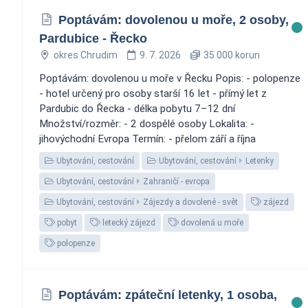
Poptávám: dovolenou u moře, 2 osoby,
Pardubice - Řecko
okres Chrudim
9. 7. 2026
35 000 korun
Poptávám: dovolenou u moře v Řecku Popis: - polopenze
- hotel určený pro osoby starší 16 let - přímý let z
Pardubic do Řecka - délka pobytu 7–12 dní
Množství/rozměr: - 2 dospělé osoby Lokalita: -
jihovýchodní Evropa Termín: - přelom září a října
Ubytování, cestování
Ubytování, cestování
Letenky
Ubytování, cestování
Zahraničí - evropa
Ubytování, cestování
Zájezdy a dovolené - svět
zájezd
pobyt
letecký zájezd
dovolená u moře
polopenze
Poptávám: zpáteční letenky, 1 osoba,