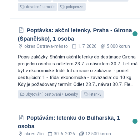
dovolená u moře
polopenze
Poptávka: akční letenky, Praha - Girona
(Španělsko), 1 osoba
okres Ostrava-město
1. 7. 2026
5 000 korun
Popis zakázky: Sháním akční letenky do destinace Girona
pro jednu osobu s odletem 23.7. a návratem 30.7. Let má
být v ekonomické třídě. Informace o zakázce: - počet
cestujících: 1 - třída: ekonomická - zavazadla: do 10 kg
Kdy je požadovaný termín: Odlet 23.7., návrat 30.7. Fle...
Ubytování, cestování
Letenky
letenky
Poptávám: letenku do Bulharska, 1
osoba
okres Zlín
30. 6. 2026
12 500 korun