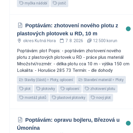
myčka nádobí
jistič
Poptávám: zhotovení nového plotu z
plastových plotovek u RD, 10 m
okres Kutná Hora
7. 8. 2026
12 500 korun
Poptávám: plot Popis: - poptávám zhotovení nového
plotu z plastových plotovek u RD - práce plus materiál
Množství/rozměr: - délka plotu cca 10 m - výška 150 cm
Lokalita: - Horušice 285 73 Termín: - dle dohody
Stavby (části)
Ploty, oplocení
Stavební materiál
Ploty
plot
plotovky
oplocení
zhotovení plotu
montáž plotů
plastové plotovky
nový plot
Poptávám: opravu bojleru, Březová u
Úmonína