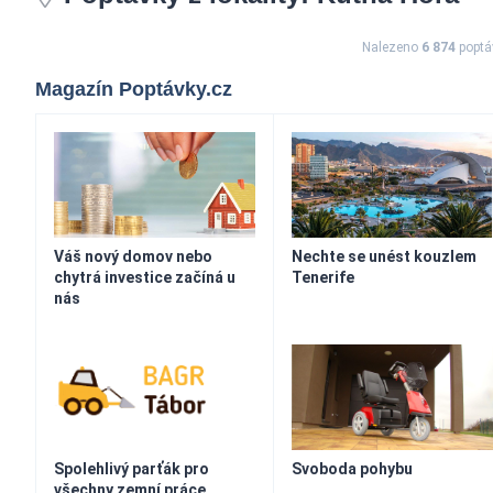
Nalezeno
6 874
poptá
Magazín Poptávky.cz
Váš nový domov nebo
Nechte se unést kouzlem
chytrá investice začíná u
Tenerife
nás
Spolehlivý parťák pro
Svoboda pohybu
všechny zemní práce