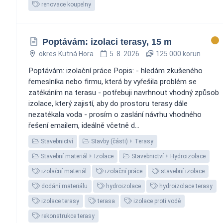
renovace koupelny
Poptávám: izolaci terasy, 15 m
okres Kutná Hora
5. 8. 2026
125 000 korun
Poptávám: izolační práce Popis: - hledám zkušeného
řemeslníka nebo firmu, která by vyřešila problém se
zatékáním na terasu - potřebuji navrhnout vhodný způsob
izolace, který zajistí, aby do prostoru terasy dále
nezatékala voda - prosím o zaslání návrhu vhodného
řešení emailem, ideálně včetně d...
Stavebnictví
Stavby (části)
Terasy
Stavební materiál
Izolace
Stavebnictví
Hydroizolace
izolační materiál
izolační práce
stavební izolace
dodání materiálu
hydroizolace
hydroizolace terasy
izolace terasy
terasa
izolace proti vodě
rekonstrukce terasy