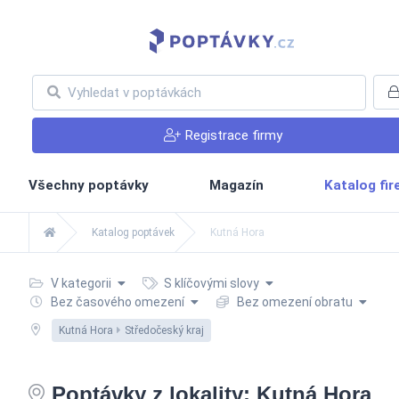
Registrace firmy
Všechny poptávky
Magazín
Katalog fi
Katalog poptávek
Kutná Hora
V kategorii
S klíčovými slovy
Bez časového omezení
Bez omezení obratu
Kutná Hora
Středočeský kraj
Poptávky z lokality: Kutná Hora