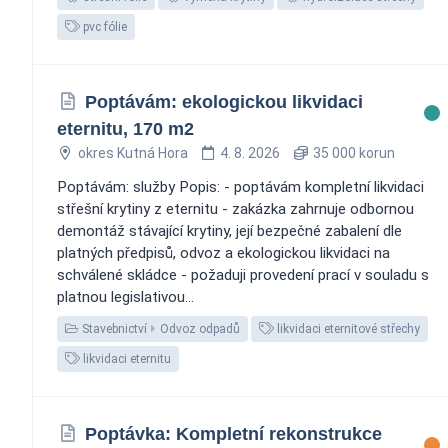
pvc fólie
Poptávám: ekologickou likvidaci
eternitu, 170 m2
okres Kutná Hora
4. 8. 2026
35 000 korun
Poptávám: služby Popis: - poptávám kompletní likvidaci
střešní krytiny z eternitu - zakázka zahrnuje odbornou
demontáž stávající krytiny, její bezpečné zabalení dle
platných předpisů, odvoz a ekologickou likvidaci na
schválené skládce - požaduji provedení prací v souladu s
platnou legislativou...
Stavebnictví
Odvoz odpadů
likvidaci eternitové střechy
likvidaci eternitu
Poptávka: Kompletní rekonstrukce