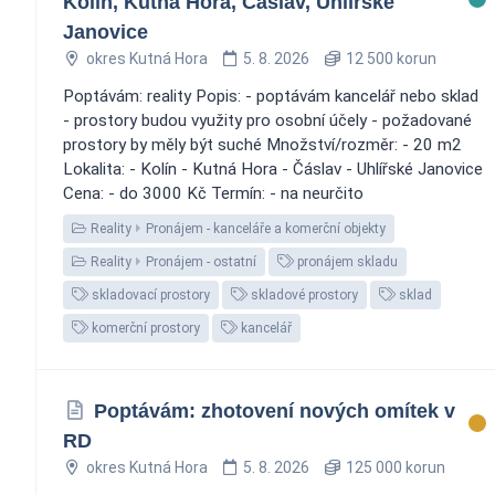
Kolín, Kutná Hora, Čáslav, Uhlířské
Janovice
okres Kutná Hora
5. 8. 2026
12 500 korun
Poptávám: reality Popis: - poptávám kancelář nebo sklad
- prostory budou využity pro osobní účely - požadované
prostory by měly být suché Množství/rozměr: - 20 m2
Lokalita: - Kolín - Kutná Hora - Čáslav - Uhlířské Janovice
Cena: - do 3000 Kč Termín: - na neurčito
Reality
Pronájem - kanceláře a komerční objekty
Reality
Pronájem - ostatní
pronájem skladu
skladovací prostory
skladové prostory
sklad
komerční prostory
kancelář
Poptávám: zhotovení nových omítek v
RD
okres Kutná Hora
5. 8. 2026
125 000 korun