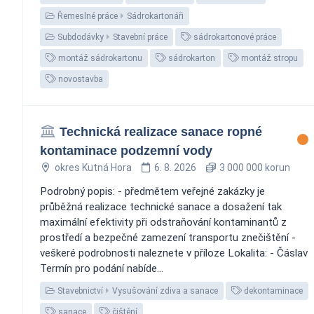
Řemeslné práce
Sádrokartonáři
Subdodávky
Stavební práce
sádrokartonové práce
montáž sádrokartonu
sádrokarton
montáž stropu
novostavba
Technická realizace sanace ropné
kontaminace podzemní vody
okres Kutná Hora
6. 8. 2026
3 000 000 korun
Podrobný popis: - předmětem veřejné zakázky je
průběžná realizace technické sanace a dosažení tak
maximální efektivity při odstraňování kontaminantů z
prostředí a bezpečné zamezení transportu znečištění -
veškeré podrobnosti naleznete v příloze Lokalita: - Čáslav
Termín pro podání nabíde...
Stavebnictví
Vysušování zdiva a sanace
dekontaminace
sanace
čištění