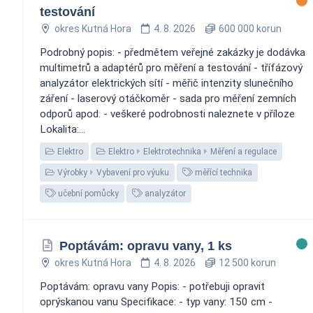
testování
okres Kutná Hora
4. 8. 2026
600 000 korun
Podrobný popis: - předmětem veřejné zakázky je dodávka
multimetrů a adaptérů pro měření a testování - třífázový
analyzátor elektrických sítí - měřič intenzity slunečního
záření - laserový otáčkoměr - sada pro měření zemních
odporů apod. - veškeré podrobnosti naleznete v příloze
Lokalita:...
Elektro
Elektro
Elektrotechnika
Měření a regulace
Výrobky
Vybavení pro výuku
měřící technika
učební pomůcky
analyzátor
Poptávám: opravu vany, 1 ks
okres Kutná Hora
4. 8. 2026
12 500 korun
Poptávám: opravu vany Popis: - potřebuji opravit
oprýskanou vanu Specifikace: - typ vany: 150 cm -