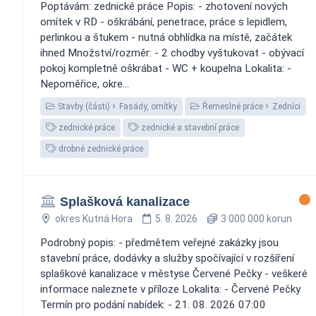
Poptávám: zednické práce Popis: - zhotovení nových
omítek v RD - oškrábání, penetrace, práce s lepidlem,
perlinkou a štukem - nutná obhlídka na místě, začátek
ihned Množství/rozměr: - 2 chodby vyštukovat - obývací
pokoj kompletně oškrábat - WC + koupelna Lokalita: -
Nepoměřice, okre...
Stavby (části)
Fasády, omítky
Řemeslné práce
Zedníci
zednické práce
zednické a stavební práce
drobné zednické práce
Splašková kanalizace
okres Kutná Hora
5. 8. 2026
3 000 000 korun
Podrobný popis: - předmětem veřejné zakázky jsou
stavební práce, dodávky a služby spočívající v rozšíření
splaškové kanalizace v městyse Červené Pečky - veškeré
informace naleznete v příloze Lokalita: - Červené Pečky
Termín pro podání nabídek: - 21. 08. 2026 07:00