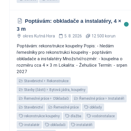
Poptávám: obkladače a instalatéry, 4 ×
3 m
okres Kutná Hora
5. 8. 2026
12 500 korun
Poptávám: rekonstrukce koupelny Popis: - hledám
řemeslníky pro rekonstrukci koupelny - poptávám
obkladače a instalatéry Množství/rozměr: - koupelna o
rozměru cca 4 × 3 m Lokalita: - Žehušice Termín: - srpen
2027
Stavebnictví
Rekonstrukce
Stavby (části)
Bytová jádra, koupelny
Řemeslné práce
Obkladači
Řemeslné práce
Instalatéři
Stavebnictví
Řemeslné práce
obklady
rekonstrukce koupelny
dlažba
vodoinstalace
instalatér
obkladači
instalatéři