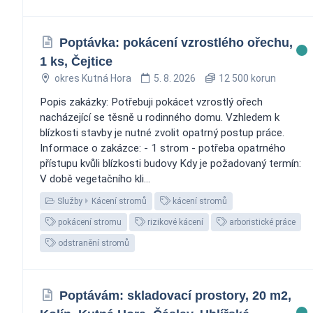
Poptávka: pokácení vzrostlého ořechu,
1 ks, Čejtice
okres Kutná Hora
5. 8. 2026
12 500 korun
Popis zakázky: Potřebuji pokácet vzrostlý ořech
nacházející se těsně u rodinného domu. Vzhledem k
blízkosti stavby je nutné zvolit opatrný postup práce.
Informace o zakázce: - 1 strom - potřeba opatrného
přístupu kvůli blízkosti budovy Kdy je požadovaný termín:
V době vegetačního kli...
Služby
Kácení stromů
kácení stromů
pokácení stromu
rizikové kácení
arboristické práce
odstranění stromů
Poptávám: skladovací prostory, 20 m2,