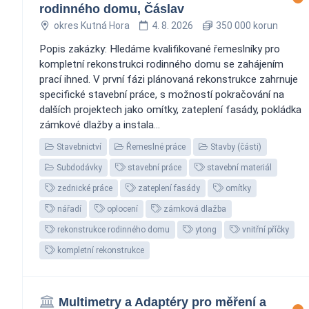
rodinného domu, Čáslav
okres Kutná Hora
4. 8. 2026
350 000 korun
Popis zakázky: Hledáme kvalifikované řemeslníky pro
kompletní rekonstrukci rodinného domu se zahájením
prací ihned. V první fázi plánovaná rekonstrukce zahrnuje
specifické stavební práce, s možností pokračování na
dalších projektech jako omítky, zateplení fasády, pokládka
zámkové dlažby a instala...
Stavebnictví
Řemeslné práce
Stavby (části)
Subdodávky
stavební práce
stavební materiál
zednické práce
zateplení fasády
omítky
nářadí
oplocení
zámková dlažba
rekonstrukce rodinného domu
ytong
vnitřní příčky
kompletní rekonstrukce
Multimetry a Adaptéry pro měření a