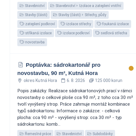
Stavebnictví
Stavebnictví
Izolace a zateplení vnitřní
Stavby (části)
Stavby (části)
Střechy, půdy
zateplení podkroví
izolace střechy
foukaná izolace
stříkaná izolace
izolace podkroví
sedlová střecha
novostavba
Poptávka: sádrokartonář pro
novostavbu, 90 m², Kutná Hora
okres Kutná Hora
6. 8. 2026
125 000 korun
Popis zakázky: Realizace sádrokartonových prací v rámci
novostavby o celkové ploše cca 90 m², z toho cca 30 m²
tvoří vyvýšený strop. Práce zahrnuje montáž kombinace
typů sádrokartonu. Informace o zakázce: - celková
plocha: cca 90 m² - vyvýšený strop: cca 30 m² - typ
sádrokartonu: komb...
Řemeslné práce
Stavebnictví
Subdodávky