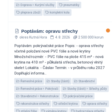
Doprava
Kurýrní služby
pneumatiky
přeprava zboží
kompletní kola
Poptávám: opravu střechy
okres Kutná Hora
4. 8. 2026
2 500 000 korun
Poptávám: pokrývačské práce Popis: - oprava střechy
včetně položení nové PVC fólie a nové krytiny
Množství/rozměr: - PVC fólie na ploše 415 m² - nová
krytina na 410 m² - půlkulatá střecha, betonový vlnitý
skelet Lokalita: - Čáslav Termín: - v průběhu roku 2027
Doplňující informa...
Řemeslné práce
Stavby (části)
Stavebnictví
Řemeslné práce
Pokrývači
Stavby (části)
Střechy, půdy
Stavebnictví
Rekonstrukce
pokrývačské práce
rekonstrukce střechy
střešní krytina
oprava střechy
střešní fólie
výměna krytiny
hydroizolace střechy