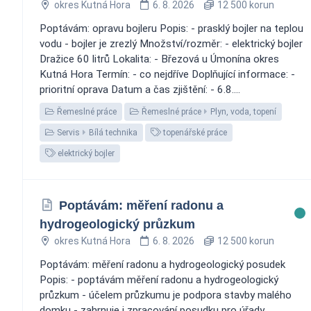
okres Kutná Hora
6. 8. 2026
12 500 korun
Poptávám: opravu bojleru Popis: - prasklý bojler na teplou
vodu - bojler je zrezlý Množství/rozměr: - elektrický bojler
Dražice 60 litrů Lokalita: - Březová u Úmonína okres
Kutná Hora Termín: - co nejdříve Doplňující informace: -
prioritní oprava Datum a čas zjištění: - 6.8....
Řemeslné práce
Řemeslné práce
Plyn, voda, topení
Servis
Bílá technika
topenářské práce
elektrický bojler
Poptávám: měření radonu a
hydrogeologický průzkum
okres Kutná Hora
6. 8. 2026
12 500 korun
Poptávám: měření radonu a hydrogeologický posudek
Popis: - poptávám měření radonu a hydrogeologický
průzkum - účelem průzkumu je podpora stavby malého
domku - zahrnuje i zpracování posudku pro úřady