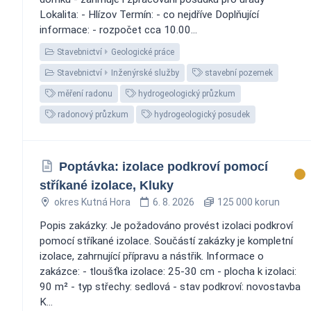
Lokalita: - Hlízov Termín: - co nejdříve Doplňující
informace: - rozpočet cca 10.00...
Stavebnictví
Geologické práce
Stavebnictví
Inženýrské služby
stavební pozemek
měření radonu
hydrogeologický průzkum
radonový průzkum
hydrogeologický posudek
Poptávka: izolace podkroví pomocí
stříkané izolace, Kluky
okres Kutná Hora
6. 8. 2026
125 000 korun
Popis zakázky: Je požadováno provést izolaci podkroví
pomocí stříkané izolace. Součástí zakázky je kompletní
izolace, zahrnující přípravu a nástřik. Informace o
zakázce: - tloušťka izolace: 25-30 cm - plocha k izolaci:
90 m² - typ střechy: sedlová - stav podkroví: novostavba
K...