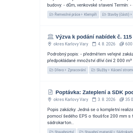
budovy: - dům, venkovské stavení Termín: - c
Řemeslné práce
Klempíři
Stavby (části)
Výzva k podání nabídek č. 115 
okres Karlovy Vary
4. 8. 2026
600 
Podrobný popis: - předmětem veřejné zakázk
předpokládané množství dříví činí 2 000 m³ -
Dřevo
Zpracování
Služby
Kácení strom
Poptávka: Zateplení a SDK po
okres Karlovy Vary
3. 8. 2026
35 0
Popis zakázky: Jedná se o kompletní realiza
pomocí šedého EPS o tloušťce 200 mm s finá
sádrokarton...
Stavebnictví
Stavební materiál
Sádrokart