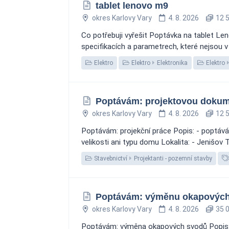
tablet lenovo m9
okres Karlovy Vary
4. 8. 2026
12 5
Co potřebuji vyřešit Poptávka na tablet 
specifikacích a parametrech, které nejsou v
Elektro
Elektro
Elektronika
Elektro
Poptávám: projektovou dokum
okres Karlovy Vary
4. 8. 2026
12 5
Poptávám: projekční práce Popis: - poptáv
velikosti ani typu domu Lokalita: - Jenišov 
Stavebnictví
Projektanti - pozemní stavby
Poptávám: výměnu okapovýc
okres Karlovy Vary
4. 8. 2026
35 0
Poptávám: výměna okapových svodů Popis: -