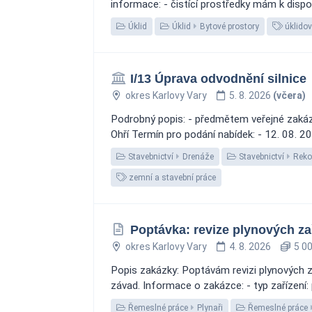
informace: - čistící prostředky mám k dispo
Úklid
Úklid
Bytové prostory
úklidov
I/13 Úprava odvodnění silnice
okres Karlovy Vary
5. 8. 2026
(včera)
Podrobný popis: - předmětem veřejné zakázk
Ohří Termín pro podání nabídek: - 12. 08. 
Stavebnictví
Drenáže
Stavebnictví
Reko
zemní a stavební práce
Poptávka: revize plynových zař
okres Karlovy Vary
4. 8. 2026
5 00
Popis zakázky: Poptávám revizi plynových z
závad. Informace o zakázce: - typ zařízení: 
Řemeslné práce
Plynaři
Řemeslné práce