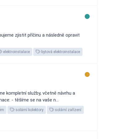
ujeme zjistit příčinu a následně opravit
elektroinstalace
bytová elektroinstalace
e kompletní služby, včetně návrhu a
mace: - těšíme se na vaše n...
tém
solární kolektory
solární zařízení