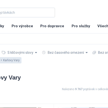
íky
Pro výrobce
Pro dopravce
Pro služby
Všech
S klíčovými slovy
Bez časového omezení
Bez o
Karlovy Vary
ovy Vary
Nalezeno
9 767
poptávek
v celkov