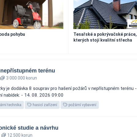
boda pohybu
Tesařské a pokrývačské práce,
kterých stojí kvalitní střecha
 nepřístupném terénu
3 000 000 korun
y je dodávka 8 souprav pro hašení požárů v nepřístupném terénu - 
ní nabídek: - 14. 08. 2026 09:00
ární technika
hasicí zařízení
požární vybavení
onické studie a návrhu
12 500 korun