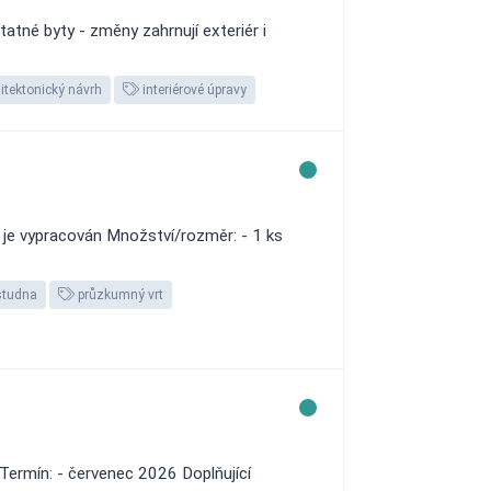
tné byty - změny zahrnují exteriér i
itektonický návrh
interiérové úpravy
t je vypracován Množství/rozměr: - 1 ks
tudna
průzkumný vrt
Termín: - červenec 2026 Doplňující