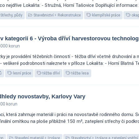
o nejdříve Lokalita: - Stružná, Horní Tašovice Doplňující informace: 
Střechy, půdy
Stavebnictví
Rekonstrukce
klempířské práce
oka
v kategorii 6 - Výroba dříví harvestorovou technologi
000 korun
y je provádění těžebních činností - těžba dříví včetně druhování a
 veškeré podrobnosti naleznete v příloze Lokalita: - Horní Blatná Ter
ů
lesní práce
těžba dříví
těžba lesa
dhledy novostavby, Karlovy Vary
00 korun
ci, která zahrnuje materiál i práci na novostavbě rodinného domu. S
lní omítkou na ploše přibližně 150 m², zateplení střechy či podkro
on
Stavební materiál
Izolace
Stavebnictví
Izolace a zateplení vnitřní