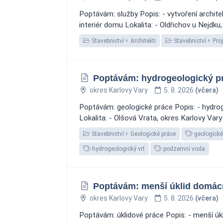
Poptávám: služby Popis: - vytvoření archit
interiér domu Lokalita: - Oldřichov u Nejdku
Stavebnictví
Architekti
Stavebnictví
Proj
Poptávám: hydrogeologický pr
okres Karlovy Vary
5. 8. 2026
(včera)
Poptávám: geologické práce Popis: - hydroge
Lokalita: - Olšová Vrata, okres Karlovy Vary
Stavebnictví
Geologické práce
geologické
hydrogeologický vrt
podzemní voda
Poptávám: menší úklid domácn
okres Karlovy Vary
5. 8. 2026
(včera)
Poptávám: úklidové práce Popis: - menší úk