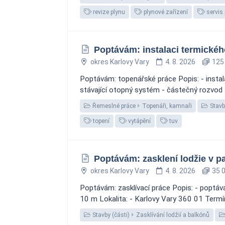
revize plynu
plynové zařízení
servis 
Poptávám: instalaci termické
okres Karlovy Vary
4. 8. 2026
125 
Poptávám: topenářské práce Popis: - instal
stávající otopný systém - částečný rozvod 
Řemeslné práce
Topenáři, kamnaři
Stavby
topení
vytápění
tuv
Poptávám: zasklení lodžie v p
okres Karlovy Vary
4. 8. 2026
35 0
Poptávám: zasklívací práce Popis: - poptáv
10 m Lokalita: - Karlovy Vary 360 01 Termí
Stavby (části)
Zasklívání lodžií a balkónů