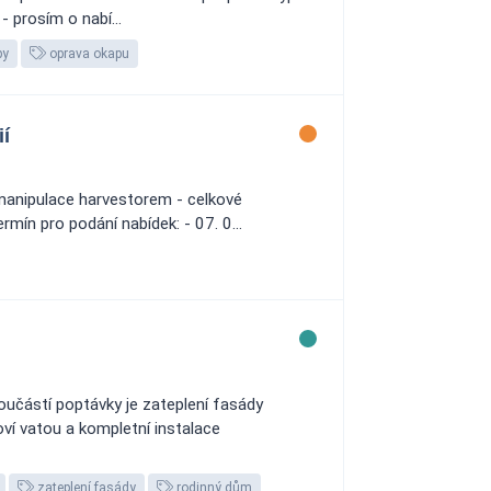
- prosím o nabí...
py
oprava okapu
í
 manipulace harvestorem - celkové
mín pro podání nabídek: - 07. 0...
oučástí poptávky je zateplení fasády
ví vatou a kompletní instalace
zateplení fasády
rodinný dům