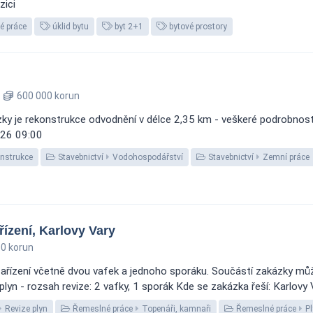
zici
é práce
úklid bytu
byt 2+1
bytové prostory
600 000 korun
y je rekonstrukce odvodnění v délce 2,35 km - veškeré podrobnosti 
2026 09:00
nstrukce
Stavebnictví
Vodohospodářství
Stavebnictví
Zemní práce
ízení, Karlovy Vary
0 korun
ařízení včetně dvou vafek a jednoho sporáku. Součástí zakázky můž
plyn - rozsah revize: 2 vafky, 1 sporák Kde se zakázka řeší: Karlovy 
Revize plyn
Řemeslné práce
Topenáři, kamnaři
Řemeslné práce
Pl