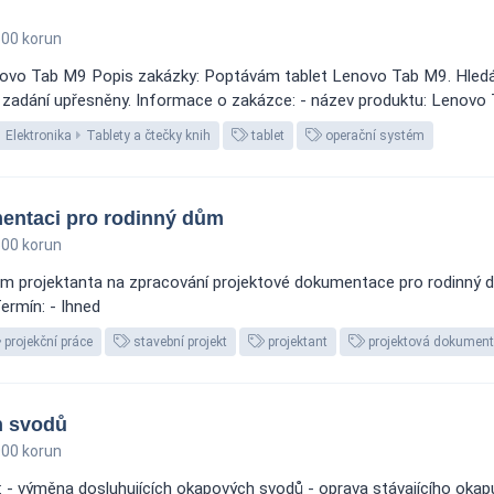
00 korun
Lenovo Tab M9 Popis zakázky: Poptávám tablet Lenovo Tab M9. Hled
 zadání upřesněny. Informace o zakázce: - název produktu: Lenovo T
Elektronika
Tablety a čtečky knih
tablet
operační systém
entaci pro rodinný dům
00 korun
ám projektanta na zpracování projektové dokumentace pro rodinný d
Termín: - Ihned
projekční práce
stavební projekt
projektant
projektová dokumen
h svodů
00 korun
 výměna dosluhujících okapových svodů - oprava stávajícího okapu 