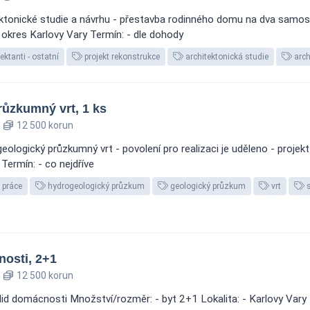
ektonické studie a návrhu - přestavba rodinného domu na dva samosta
, okres Karlovy Vary Termín: - dle dohody
ektanti - ostatní
projekt rekonstrukce
architektonická studie
arch
ůzkumný vrt, 1 ks
12 500 korun
ologický průzkumný vrt - povolení pro realizaci je uděleno - projek
 Termín: - co nejdříve
 práce
hydrogeologický průzkum
geologický průzkum
vrt
s
osti, 2+1
12 500 korun
lid domácnosti Množství/rozměr: - byt 2+1 Lokalita: - Karlovy Vary 