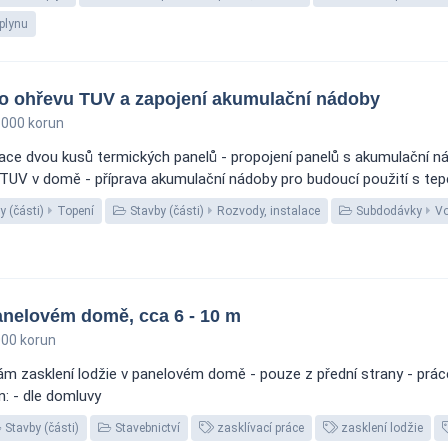
plynu
ho ohřevu TUV a zapojení akumulační nádoby
000 korun
ace dvou kusů termických panelů - propojení panelů s akumulační ná
TUV v domě - příprava akumulační nádoby pro budoucí použití s tepe
 (části)
Topení
Stavby (části)
Rozvody, instalace
Subdodávky
Vo
anelovém domě, cca 6 - 10 m
00 korun
ám zasklení lodžie v panelovém domě - pouze z přední strany - prác
n: - dle domluvy
Stavby (části)
Stavebnictví
zasklívací práce
zasklení lodžie