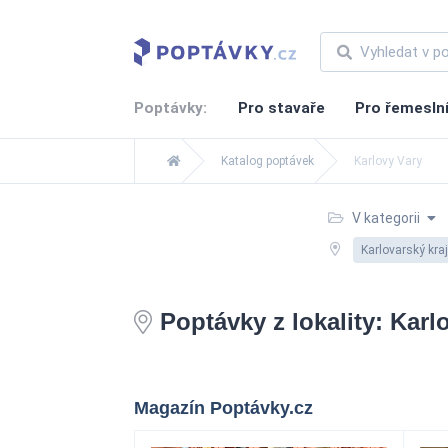
Poptávky:
Pro stavaře
Pro řemesln
Katalog poptávek
Karlovy Vary
V kategorii
Karlovarský kraj
Poptávky z lokality: Karl
Magazín Poptávky.cz