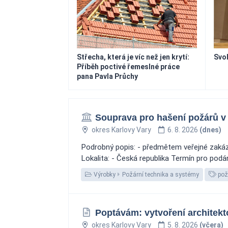
Střecha, která je víc než jen krytí:
Svo
Příběh poctivé řemeslné práce
pana Pavla Průchy
Souprava pro hašení požárů v
okres Karlovy Vary
6. 8. 2026
(dnes)
Podrobný popis: - předmětem veřejné zakázk
Lokalita: - Česká republika Termín pro podá
Výrobky
Požární technika a systémy
pož
Poptávám: vytvoření architekt
okres Karlovy Vary
5. 8. 2026
(včera)