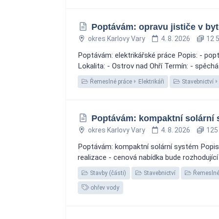
Poptávám: opravu jističe v byt
okres Karlovy Vary
4. 8. 2026
12 5
Poptávám: elektrikářské práce Popis: - poptá
Lokalita: - Ostrov nad Ohří Termín: - spěc
Řemeslné práce
Elektrikáři
Stavebnictví
Poptávám: kompaktní solární 
okres Karlovy Vary
4. 8. 2026
125 
Poptávám: kompaktní solární systém Popis:
realizace - cenová nabídka bude rozhodující 
Stavby (části)
Stavebnictví
Řemeslné
ohřev vody