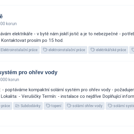
ě
00 korun
vám elektrikáře - v bytě nám jiskří jistič a je to nebezpečné - potřeb
há Kontaktovat prosím po 15 hod.
Elektroinstalační práce
elektroinstalační práce
elektrikářské práce
systém pro ohřev vody
000 korun
 - poptáváme kompaktní solární systém pro ohřev vody - požadujem
Lokalita: - Verušičky Termín: - instalace co nejdříve Doplňující infor
 práce
Subdodávky
topení
solární ohřev vody
solární sys