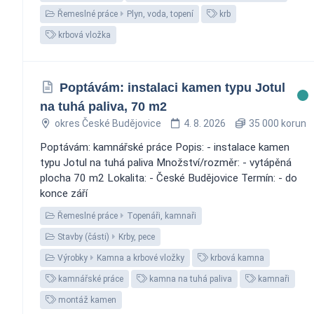
Řemeslné práce
Plyn, voda, topení
krb
krbová vložka
Poptávám: instalaci kamen typu Jotul
na tuhá paliva, 70 m2
okres České Budějovice
4. 8. 2026
35 000 korun
Poptávám: kamnářské práce Popis: - instalace kamen
typu Jotul na tuhá paliva Množství/rozměr: - vytápěná
plocha 70 m2 Lokalita: - České Budějovice Termín: - do
konce září
Řemeslné práce
Topenáři, kamnaři
Stavby (části)
Krby, pece
Výrobky
Kamna a krbové vložky
krbová kamna
kamnářské práce
kamna na tuhá paliva
kamnaři
montáž kamen