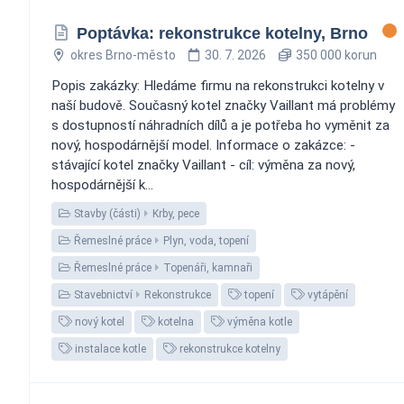
Poptávka: rekonstrukce kotelny, Brno
okres Brno-město
30. 7. 2026
350 000 korun
Popis zakázky: Hledáme firmu na rekonstrukci kotelny v
naší budově. Současný kotel značky Vaillant má problémy
s dostupností náhradních dílů a je potřeba ho vyměnit za
nový, hospodárnější model. Informace o zakázce: -
stávající kotel značky Vaillant - cíl: výměna za nový,
hospodárnější k...
Stavby (části)
Krby, pece
Řemeslné práce
Plyn, voda, topení
Řemeslné práce
Topenáři, kamnaři
Stavebnictví
Rekonstrukce
topení
vytápění
nový kotel
kotelna
výměna kotle
instalace kotle
rekonstrukce kotelny