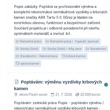
Popis zakázky: Poptává se profesionální výměna a
kompletní rekonstrukce vermikulitové vyzdívky u krbových
kamen značky ABX Tartu 5 II. Důraz je kladen na
estetickou obnovu, funkčnost a bezpečnost zařízení.
Součástí projektu je i odborné poradenství při návrhu
optimálních materiálů a metod. Inf...
Řemeslné práce
Řemeslné práce
Topenáři, kamnaři
Stavby (části)
Stavby (části)
Krby, pece
Stavebnictví
Stavebnictví
Rekonstrukce
krbová kamna
oprava kamen
Poptávám: výměnu vyzdívky krbových
kamen
okres Plzeň-sever
21. 7. 2026
20 000 korun
Poptávám: zednické práce Popis: - poptávám výměnu /
rekonstrukci vermikulitové vyzdívky krbových kamen -