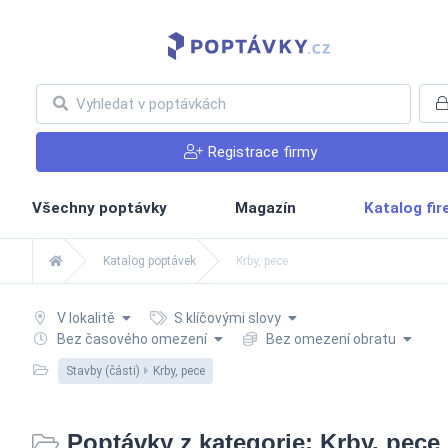
Registrace firmy
Všechny poptávky
Magazín
Katalog fi
Katalog poptávek
Krby, pece
V lokalitě
S klíčovými slovy
Bez časového omezení
Bez omezení obratu
Stavby (části)
Krby, pece
Poptávky z kategorie: Krby, pece