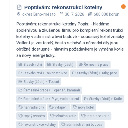
Poptávám: rekonstrukci kotelny
okres Brno-město
30. 7. 2026
600 000 korun
Poptávám: rekonstrukci kotelny Popis: - hledáme
spolehlivou a zkušenou firmu pro kompletní rekonstrukci
kotelny v administrativní budově - současný kotel značky
Vaillant je zastaralý, často selhává a náhradní díly jsou
obtížně dostupné - hlavním požadavkem je výměna kotle
za nový, energeticky...
Stavebnictví
Stavby (části)
Řemeslné práce
Stavebnictví
Rekonstrukce
Stavby (části)
Krby, pece
Stavby (části)
Topení
Řemeslné práce
Topenáři, kamnaři
Řemeslné práce
Plyn, voda, topení
Stavby (části)
Kotle
náhradní díly
vytápění
nový kotel
topný systém
výměna kotle
instalace kotle
rekonstrukce kotelny
administrativní budova