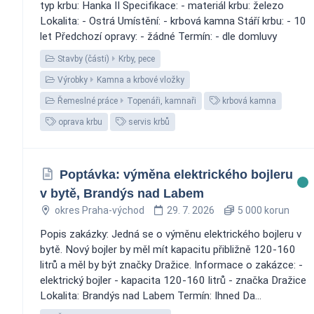
typ krbu: Hanka II Specifikace: - materiál krbu: železo
Lokalita: - Ostrá Umístění: - krbová kamna Stáří krbu: - 10
let Předchozí opravy: - žádné Termín: - dle domluvy
Stavby (části)
Krby, pece
Výrobky
Kamna a krbové vložky
Řemeslné práce
Topenáři, kamnaři
krbová kamna
oprava krbu
servis krbů
Poptávka: výměna elektrického bojleru
v bytě, Brandýs nad Labem
okres Praha-východ
29. 7. 2026
5 000 korun
Popis zakázky: Jedná se o výměnu elektrického bojleru v
bytě. Nový bojler by měl mít kapacitu přibližně 120-160
litrů a měl by být značky Dražice. Informace o zakázce: -
elektrický bojler - kapacita 120-160 litrů - značka Dražice
Lokalita: Brandýs nad Labem Termín: Ihned Da...