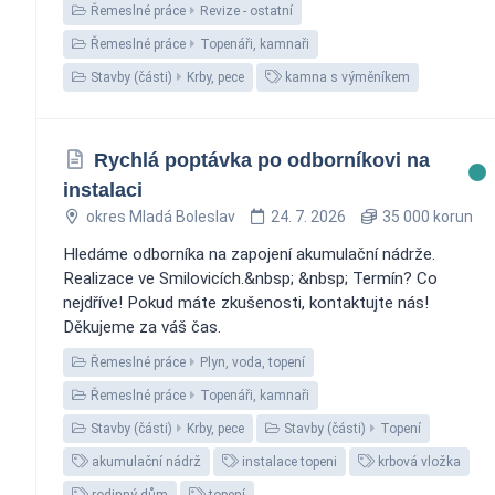
Řemeslné práce
Revize - ostatní
Řemeslné práce
Topenáři, kamnaři
Stavby (části)
Krby, pece
kamna s výměníkem
Rychlá poptávka po odborníkovi na
instalaci
okres Mladá Boleslav
24. 7. 2026
35 000 korun
Hledáme odborníka na zapojení akumulační nádrže.
Realizace ve Smilovicích.&nbsp; &nbsp; Termín? Co
nejdříve! Pokud máte zkušenosti, kontaktujte nás!
Děkujeme za váš čas.
Řemeslné práce
Plyn, voda, topení
Řemeslné práce
Topenáři, kamnaři
Stavby (části)
Krby, pece
Stavby (části)
Topení
akumulační nádrž
instalace topeni
krbová vložka
rodinný dům
topení