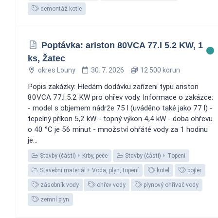
demontáž kotle
Poptávka: ariston 80VCA 77.l 5.2 KW, 1
ks, Žatec
okres Louny
30. 7. 2026
12 500 korun
Popis zakázky: Hledám dodávku zařízení typu ariston
80VCA 77.l 5.2 KW pro ohřev vody. Informace o zakázce:
- model s objemem nádrže 75 l (uváděno také jako 77 l) -
tepelný příkon 5,2 kW - topný výkon 4,4 kW - doba ohřevu
o 40 °C je 56 minut - množství ohřáté vody za 1 hodinu
je...
Stavby (části)
Krby, pece
Stavby (části)
Topení
Stavební materiál
Voda, plyn, topení
kotel
bojler
zásobník vody
ohřev vody
plynový ohřívač vody
zemní plyn