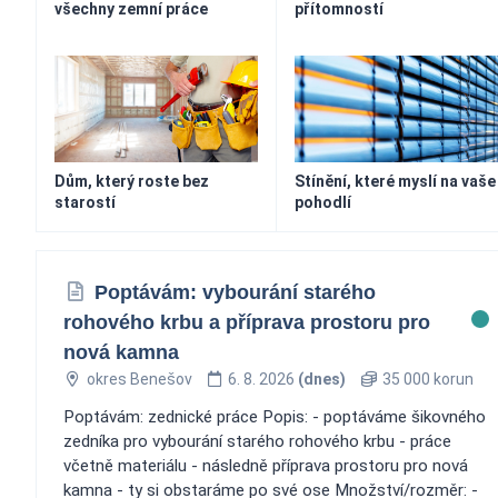
všechny zemní práce
přítomností
Dům, který roste bez
Stínění, které myslí na vaše
starostí
pohodlí
Poptávám: vybourání starého
rohového krbu a příprava prostoru pro
nová kamna
okres Benešov
6. 8. 2026
(dnes)
35 000 korun
Poptávám: zednické práce Popis: - poptáváme šikovného
zedníka pro vybourání starého rohového krbu - práce
včetně materiálu - následně příprava prostoru pro nová
kamna - ty si obstaráme po své ose Množství/rozměr: -