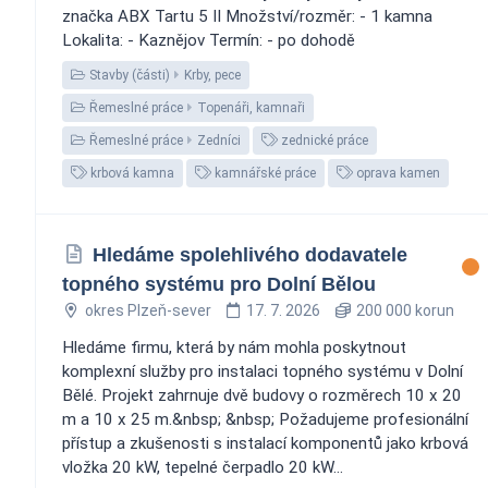
značka ABX Tartu 5 II Množství/rozměr: - 1 kamna
Lokalita: - Kaznějov Termín: - po dohodě
Stavby (části)
Krby, pece
Řemeslné práce
Topenáři, kamnaři
Řemeslné práce
Zedníci
zednické práce
krbová kamna
kamnářské práce
oprava kamen
Hledáme spolehlivého dodavatele
topného systému pro Dolní Bělou
okres Plzeň-sever
17. 7. 2026
200 000 korun
Hledáme firmu, která by nám mohla poskytnout
komplexní služby pro instalaci topného systému v Dolní
Bělé. Projekt zahrnuje dvě budovy o rozměrech 10 x 20
m a 10 x 25 m.&nbsp; &nbsp; Požadujeme profesionální
přístup a zkušenosti s instalací komponentů jako krbová
vložka 20 kW, tepelné čerpadlo 20 kW...