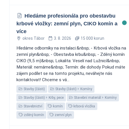
Hledáme profesionála pro obestavbu
krbové vložky: zemní plyn, CIKO komín a
více
okres Tábor
3. 8. 2026
15 000 korun
Hledáme odborníky na instalaci:&nbsp; - Krbová vložka na
zemní plyn&nbsp; - Obestavba krbu&nbsp; - Zděný komín
CIKO (9,5 m)&nbsp; Lokalita: Veselí nad Lužnicí&nbsp;
Materiál: nemáme&nbsp; Termín: dle dohody Pokud máte
zájem podílet se na tomto projektu, neváhejte nás
kontaktovat! Chceme s vá...
Stavby (části)
Stavby (části)
Komíny
Stavby (části)
Krby, pece
Stavební materiál
Komíny
Stavebnictví
komín
krbová vložka
zděný komín
zemní plyn