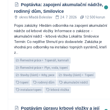
Poptávka: zapojení akumulační nádrže,
rodinný dům, Smilovice
okres Mladá Boleslav
24. 7. 2026
12 500 korun
Popis zakázky: Hledám odborníka na zapojení akumulační
nádrže od krbové vložky. Informace o zakázce: -
akumulační nádrž - krbová vložka Lokalita: Smilovice
Termín: Co nejdříve Shrnutí pro dodavatele: Zakázka je
vhodná pro odborníky na instalaci topných systémů, kteří
z...
Řemeslné práce
Topenáři, kamnaři
Řemeslné práce
Plyn, voda, topení
Stavby (části)
Krby, pece
Stavby (části)
Topení
topení
rodinný dům
akumulační nádrž
instalace topeni
krbová vložka
Poptávám úpravu krbové vložky a její