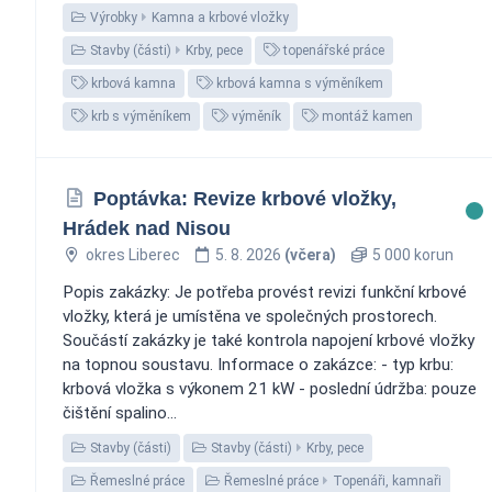
Výrobky
Kamna a krbové vložky
Stavby (části)
Krby, pece
topenářské práce
krbová kamna
krbová kamna s výměníkem
krb s výměníkem
výměník
montáž kamen
Poptávka: Revize krbové vložky,
Hrádek nad Nisou
okres Liberec
5. 8. 2026
(včera)
5 000 korun
Popis zakázky: Je potřeba provést revizi funkční krbové
vložky, která je umístěna ve společných prostorech.
Součástí zakázky je také kontrola napojení krbové vložky
na topnou soustavu. Informace o zakázce: - typ krbu:
krbová vložka s výkonem 21 kW - poslední údržba: pouze
čištění spalino...
Stavby (části)
Stavby (části)
Krby, pece
Řemeslné práce
Řemeslné práce
Topenáři, kamnaři