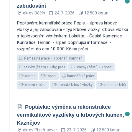
zabudování
okres Děčín
24. 7. 2026
12 500 korun
Poptávám: kamnářské práce Popis: - úprava krbové
vložky a její zabudování - typ krbové vložky: krbová vložka
s teplovodním výměníkem Lokalita: - Česká Kamenice
Kunratice Termín: - srpen Doplňující informace: -
rozpočet do cca 10 000 Kč na práci
Řemeslné práce
Topenáři, kamnaři
Stavby (části)
Krby, pece
Stavby (části)
Topení
kamna
topení
kamnářské práce
krbová vložka
montáž krbové vložky
instalace krbů
Poptávka: výměna a rekonstrukce
vermikulitové vyzdívky u krbových kamen,
Kaznějov
okres Plzeň-sever
23. 7. 2026
12 500 korun