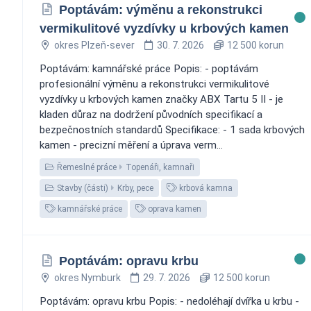
Poptávám: výměnu a rekonstrukci
vermikulitové vyzdívky u krbových kamen
okres Plzeň-sever
30. 7. 2026
12 500 korun
Poptávám: kamnářské práce Popis: - poptávám
profesionální výměnu a rekonstrukci vermikulitové
vyzdívky u krbových kamen značky ABX Tartu 5 II - je
kladen důraz na dodržení původních specifikací a
bezpečnostních standardů Specifikace: - 1 sada krbových
kamen - precizní měření a úprava verm...
Řemeslné práce
Topenáři, kamnaři
Stavby (části)
Krby, pece
krbová kamna
kamnářské práce
oprava kamen
Poptávám: opravu krbu
okres Nymburk
29. 7. 2026
12 500 korun
Poptávám: opravu krbu Popis: - nedoléhají dvířka u krbu -