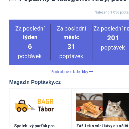
Nalezeno
1 056
poptá
Za poslední
Za poslední
Za poslední
r
týden
měsíc
201
6
31
poptávek
poptávek
poptávek
Podrobné statistiky
Magazín Poptávky.cz
Spolehlivý parťák pro
Zážitek s vůní kávy a kočičí