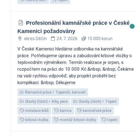
Profesionální kamnářské práce v České
Kamenici požadovány
okres Děčín
24. 7. 2026
15 000 korun
V České Kamenici hledáme odborníka na kamnářské
práce. Potřebujeme úpravu a zabudování krbové vložky s
teplovodním výměníkem. Termín realizace je srpen, s
rozpočtem na práci do 10 000 Kč.&nbsp; &nbsp; Čekáme
na vaši rychlou odpověď, aby projekt proběhl bez
komplikací. &nbsp; Děkujeme
Řemeslné práce
Topenáři, kamnaři
Stavby (části)
Krby, pece
Stavby (části)
Topení
instalace krbů
kamna
kamnářské práce
krbová vložka
montáž krbové vložky
topení