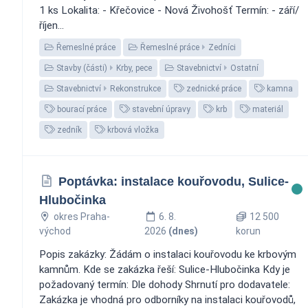
1 ks Lokalita: - Křečovice - Nová Živohošť Termín: - září/
říjen...
Řemeslné práce
Řemeslné práce
Zedníci
Stavby (části)
Krby, pece
Stavebnictví
Ostatní
Stavebnictví
Rekonstrukce
zednické práce
kamna
bourací práce
stavební úpravy
krb
materiál
zedník
krbová vložka
Poptávka: instalace kouřovodu, Sulice-
Hlubočinka
okres Praha-
6. 8.
12 500
východ
2026
(dnes)
korun
Popis zakázky: Žádám o instalaci kouřovodu ke krbovým
kamnům. Kde se zakázka řeší: Sulice-Hlubočinka Kdy je
požadovaný termín: Dle dohody Shrnutí pro dodavatele:
Zakázka je vhodná pro odborníky na instalaci kouřovodů,