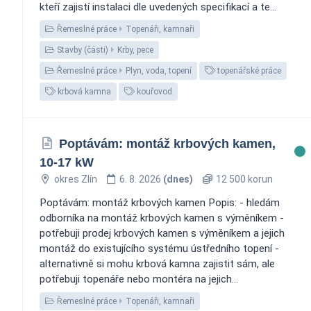
kteří zajistí instalaci dle uvedených specifikací a te...
Řemeslné práce
Topenáři, kamnaři
Stavby (části)
Krby, pece
Řemeslné práce
Plyn, voda, topení
topenářské práce
krbová kamna
kouřovod
Poptávám: montáž krbových kamen,
10-17 kW
okres Zlín
6. 8. 2026
(dnes)
12 500 korun
Poptávám: montáž krbových kamen Popis: - hledám
odborníka na montáž krbových kamen s výměníkem -
potřebuji prodej krbových kamen s výměníkem a jejich
montáž do existujícího systému ústředního topení -
alternativně si mohu krbová kamna zajistit sám, ale
potřebuji topenáře nebo montéra na jejich...
Řemeslné práce
Topenáři, kamnaři