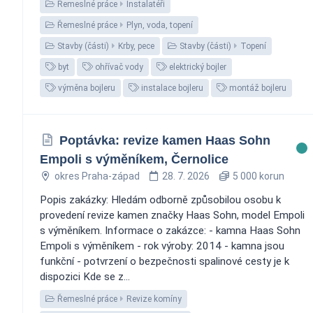
Řemeslné práce
Instalatéři
Řemeslné práce
Plyn, voda, topení
Stavby (části)
Krby, pece
Stavby (části)
Topení
byt
ohřívač vody
elektrický bojler
výměna bojleru
instalace bojleru
montáž bojleru
Poptávka: revize kamen Haas Sohn
Empoli s výměníkem, Černolice
okres Praha-západ
28. 7. 2026
5 000 korun
Popis zakázky: Hledám odborně způsobilou osobu k
provedení revize kamen značky Haas Sohn, model Empoli
s výměníkem. Informace o zakázce: - kamna Haas Sohn
Empoli s výměníkem - rok výroby: 2014 - kamna jsou
funkční - potvrzení o bezpečnosti spalinové cesty je k
dispozici Kde se z...
Řemeslné práce
Revize komíny