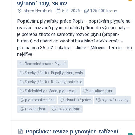
výrobní haly, 36 m2
okres Nymburk
5. 8. 2026
125 000 korun
Poptávám: plynařské práce Popis: - poptávám plynaře na
realizaci rozvodů plynu od nádrží přímo do výrobní haly -
je potřeba zhotovit samotný rozvod plynu (propan-
butanu) od nádrží do výrobní haly Množství/rozměr: -
plocha cca 36 m2 Lokalita: - Jiřice - Milovice Termín: - co
nejdříve
Řemeslné práce
Plynaři
Stavby (části)
Přípojky plynu, vody
Stavby (části)
Rozvody, instalace
Subdodávky
Voda, plyn, topení
instalace plynu
plynárenské práce
plynařské práce
plynové rozvody
rozvod plynu
rozvody plynu
Poptávka: revize plynových zařízení,