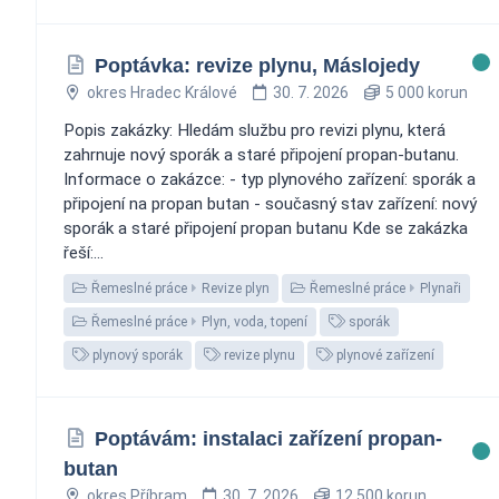
Poptávka: revize plynu, Máslojedy
okres Hradec Králové
30. 7. 2026
5 000 korun
Popis zakázky: Hledám službu pro revizi plynu, která
zahrnuje nový sporák a staré připojení propan-butanu.
Informace o zakázce: - typ plynového zařízení: sporák a
připojení na propan butan - současný stav zařízení: nový
sporák a staré připojení propan butanu Kde se zakázka
řeší:...
Řemeslné práce
Revize plyn
Řemeslné práce
Plynaři
Řemeslné práce
Plyn, voda, topení
sporák
plynový sporák
revize plynu
plynové zařízení
Poptávám: instalaci zařízení propan-
butan
okres Příbram
30. 7. 2026
12 500 korun