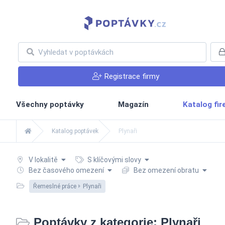
Registrace firmy
Všechny poptávky
Magazín
Katalog fi
Katalog poptávek
Plynaři
V lokalitě
S klíčovými slovy
Bez časového omezení
Bez omezení obratu
Řemeslné práce
Plynaři
Poptávky z kategorie: Plynaři