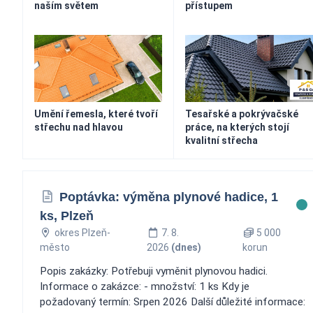
naším světem
přístupem
Umění řemesla, které tvoří
Tesařské a pokrývačské
střechu nad hlavou
práce, na kterých stojí
kvalitní střecha
Poptávka: výměna plynové hadice, 1
ks, Plzeň
okres Plzeň-
7. 8.
5 000
město
2026
(dnes)
korun
Popis zakázky: Potřebuji vyměnit plynovou hadici.
Informace o zakázce: - množství: 1 ks Kdy je
požadovaný termín: Srpen 2026 Další důležité informace: