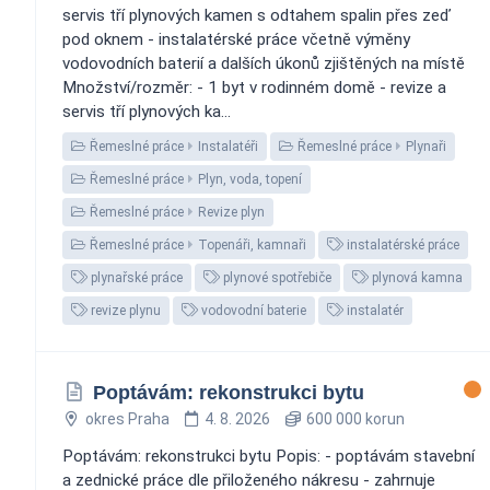
servis tří plynových kamen s odtahem spalin přes zeď
pod oknem - instalatérské práce včetně výměny
vodovodních baterií a dalších úkonů zjištěných na místě
Množství/rozměr: - 1 byt v rodinném domě - revize a
servis tří plynových ka...
Řemeslné práce
Instalatéři
Řemeslné práce
Plynaři
Řemeslné práce
Plyn, voda, topení
Řemeslné práce
Revize plyn
Řemeslné práce
Topenáři, kamnaři
instalatérské práce
plynařské práce
plynové spotřebiče
plynová kamna
revize plynu
vodovodní baterie
instalatér
Poptávám: rekonstrukci bytu
okres Praha
4. 8. 2026
600 000 korun
Poptávám: rekonstrukci bytu Popis: - poptávám stavební
a zednické práce dle přiloženého nákresu - zahrnuje