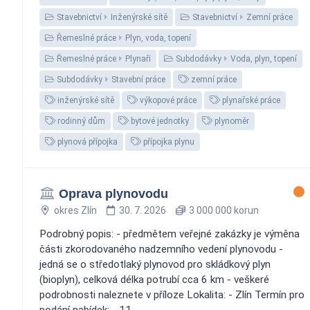
Stavebnictví
Inženýrské sítě
Stavebnictví
Zemní práce
Řemeslné práce
Plyn, voda, topení
Řemeslné práce
Plynaři
Subdodávky
Voda, plyn, topení
Subdodávky
Stavební práce
zemní práce
inženýrské sítě
výkopové práce
plynařské práce
rodinný dům
bytové jednotky
plynoměr
plynová přípojka
přípojka plynu
Oprava plynovodu
okres Zlín
30. 7. 2026
3 000 000 korun
Podrobný popis: - předmětem veřejné zakázky je výměna
části zkorodovaného nadzemního vedení plynovodu -
jedná se o středotlaký plynovod pro skládkový plyn
(bioplyn), celková délka potrubí cca 6 km - veškeré
podrobnosti naleznete v příloze Lokalita: - Zlín Termín pro
podání nabídek: - 11....