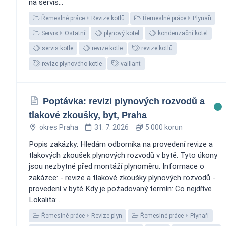
na servis...
Řemeslné práce
Revize kotlů
Řemeslné práce
Plynaři
Servis
Ostatní
plynový kotel
kondenzační kotel
servis kotle
revize kotle
revize kotlů
revize plynového kotle
vaillant
Poptávka: revizi plynových rozvodů a
tlakové zkoušky, byt, Praha
okres Praha
31. 7. 2026
5 000 korun
Popis zakázky: Hledám odborníka na provedení revize a
tlakových zkoušek plynových rozvodů v bytě. Tyto úkony
jsou nezbytné před montáží plynoměru. Informace o
zakázce: - revize a tlakové zkoušky plynových rozvodů -
provedení v bytě Kdy je požadovaný termín: Co nejdříve
Lokalita:...
Řemeslné práce
Revize plyn
Řemeslné práce
Plynaři