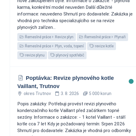
nově zakoupeném bytě. Informace o zakázce: - plynová
karma, konkrétní model neuveden Další důležité
informace: neuvedeno Shrnutí pro dodavatele: Zakázka je
vhodná pro technika specializujícího se na revize
plynových zařízen...
Řemeslné práce
Revize plyn
Řemeslné práce
Plynaři
Řemeslné práce
Plyn, voda, topení
revize kotle
revize plynu
plynový spotřebič
Poptávka: Revize plynového kotle
Vaillant, Trutnov
okres Trutnov
3. 8. 2026
5 000 korun
Popis zakázky: Potřebuji provést revizi plynového
kondenzačního kotle Vaillant před začátkem topné
sezóny. Informace o zakázce: - 1 kotel Vaillant - stáří
kotle cca 7 let Kdy je požadovaný termín: Srpen 2026
Shrnutí pro dodavatele: Zakázka je vhodná pro odborníky