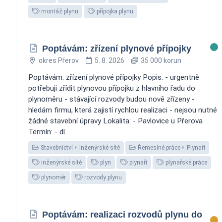
montáž plynu
přípojka plynu
Poptávám: zřízení plynové přípojky
okres Přerov
5. 8. 2026
35 000 korun
Poptávám: zřízení plynové přípojky Popis: - urgentně
potřebuji zřídit plynovou přípojku z hlavního řadu do
plynoměru - stávající rozvody budou nově zřízeny -
hledám firmu, která zajistí rychlou realizaci - nejsou nutné
žádné stavební úpravy Lokalita: - Pavlovice u Přerova
Termín: - dl...
Stavebnictví
Inženýrské sítě
Řemeslné práce
Plynaři
inženýrské sítě
plyn
plynaři
plynařské práce
plynoměr
rozvody plynu
Poptávám: realizaci rozvodů plynu do