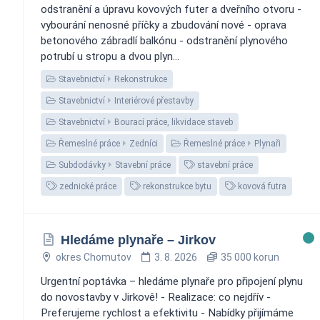
odstranění a úpravu kovových futer a dveřního otvoru -
vybourání nenosné příčky a zbudování nové - oprava
betonového zábradlí balkónu - odstranění plynového
potrubí u stropu a dvou plyn...
Stavebnictví
Rekonstrukce
Stavebnictví
Interiérové přestavby
Stavebnictví
Bourací práce, likvidace staveb
Řemeslné práce
Zedníci
Řemeslné práce
Plynaři
Subdodávky
Stavební práce
stavební práce
zednické práce
rekonstrukce bytu
kovová futra
Hledáme plynaře – Jirkov
okres Chomutov
3. 8. 2026
35 000 korun
Urgentní poptávka – hledáme plynaře pro připojení plynu
do novostavby v Jirkově! - Realizace: co nejdřív -
Preferujeme rychlost a efektivitu - Nabídky přijímáme