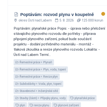
Poptávám: rozvod plynu v koupelně
okres Ústí nad Labem
5. 8. 2026
125 000 korun
Poptávám: plynařské práce Popis: - úprava nebo přeložení
stávajícího plynového rozvodu dle potřeby - příprava
připojení plynového zařízení, pokud bude součástí
projektu - dodání potřebného materiálu - montáž -
tlaková zkouška a revize plynového rozvodu Lokalita: -
Ústí nad Labem Termí...
Řemeslné práce
Plynaři
Řemeslné práce
Plyn, voda, topení
Řemeslné práce
Revize plyn
Subdodávky
Voda, plyn, topení
Stavebnictví
Inženýrské sítě
Stavby (části)
Přípojky plynu, vody
plynařské práce
plyn
revize plynu
plynové zařízení