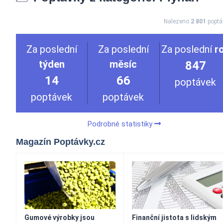
Nalezeno
2 801
poptá
Za poslední
Za poslední
Za poslední
r
týden
měsíc
847
14
66
poptávek
poptávek
poptávek
Podrobné statistiky
Magazín Poptávky.cz
Gumové výrobky jsou
Finanční jistota s lidským