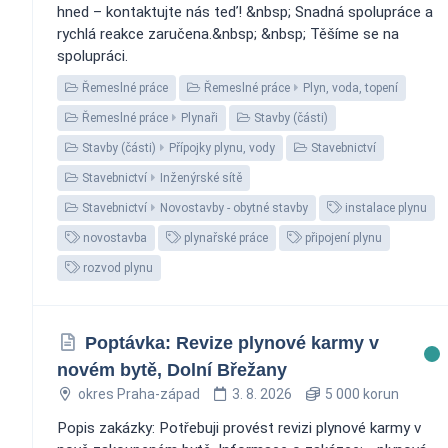
hned – kontaktujte nás teď! &nbsp; Snadná spolupráce a
rychlá reakce zaručena.&nbsp; &nbsp; Těšíme se na
spolupráci.
Řemeslné práce
Řemeslné práce
Plyn, voda, topení
Řemeslné práce
Plynaři
Stavby (části)
Stavby (části)
Přípojky plynu, vody
Stavebnictví
Stavebnictví
Inženýrské sítě
Stavebnictví
Novostavby - obytné stavby
instalace plynu
novostavba
plynařské práce
připojení plynu
rozvod plynu
Poptávka: Revize plynové karmy v
novém bytě, Dolní Břežany
okres Praha-západ
3. 8. 2026
5 000 korun
Popis zakázky: Potřebuji provést revizi plynové karmy v