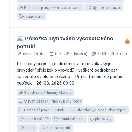
Řemeslné práce
Plyn, voda, topení
plynárenské práce
revize plynu
Přeložka plynového vysokotlakého
potrubí
okres Praha
6. 8. 2026
(včera)
3 000 000 korun
Podrobný popis: - předmětem veřejné zakázky je
provedení přeložek plynovodů - veškeré podrobnosti
naleznete v příloze Lokalita: - Praha Termín pro podání
nabídek: - 26. 08. 2026 09:00
Stavebnictví
Inženýrské sítě
Stavby (části)
Přípojky plynu, vody
Řemeslné práce
Plynaři
Subdodávky
Voda, plyn, topení
inženýrské sítě
plynařské práce
plynovody
potrubí
montáž potrubí