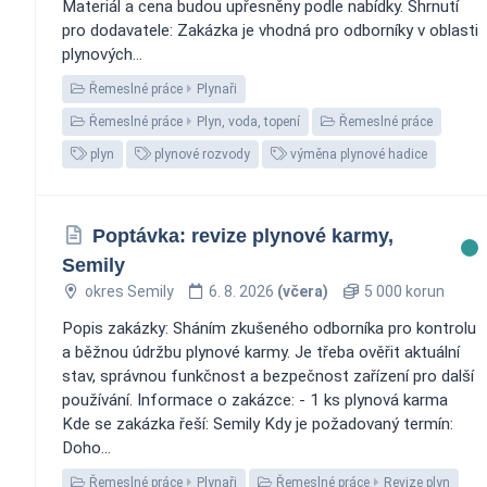
Materiál a cena budou upřesněny podle nabídky. Shrnutí
pro dodavatele: Zakázka je vhodná pro odborníky v oblasti
plynových...
Řemeslné práce
Plynaři
Řemeslné práce
Plyn, voda, topení
Řemeslné práce
plyn
plynové rozvody
výměna plynové hadice
Poptávka: revize plynové karmy,
Semily
okres Semily
6. 8. 2026
(včera)
5 000 korun
Popis zakázky: Sháním zkušeného odborníka pro kontrolu
a běžnou údržbu plynové karmy. Je třeba ověřit aktuální
stav, správnou funkčnost a bezpečnost zařízení pro další
používání. Informace o zakázce: - 1 ks plynová karma
Kde se zakázka řeší: Semily Kdy je požadovaný termín:
Doho...
Řemeslné práce
Plynaři
Řemeslné práce
Revize plyn