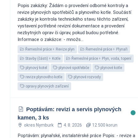
Popis zakázky: Žádám o provedení odborné kontroly a
revize plynových spotřebičů a plynového kotle. Součástí
zakázky je kontrola technického stavu těchto zařízení,
vystavení potřebné revizní dokumentace a provedení
nezbytných oprav či úprav, pokud budou potřebné.
Informace o zakázce: - množs...
Řemeslné práce
Revize plyn
Řemeslné práce
Plynaři
Stavby (části)
Kotle
Řemeslné práce
Plyn, voda, topení
plynový kotel
plynové spotřebiče
plynové kotle
revize plynového kotle
plynové rozvody
opravy plynových zařízení
Poptávám: revizi a servis plynových
kamen, 3 ks
okres Nymburk
4. 8. 2026
12 500 korun
Poptávám: plynařské, instalatérské práce Popis: - revize a