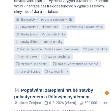
obvodového pláště - výměna zbylých původních okenních
výplní - náhrada části sklobetonových výplní plastovými
okny - dodávka a instalace...
Stavebnictví
Izolace a zateplení vnější
Stavebnictví
Rekonstrukce
Stavebnictví
Revitalizace
Stavby (části)
Vzduchotechnika
Stavby (části)
Fasády, omítky
Řemeslné práce
Montáž oken, dveří a vrat
plastová okna
výměna oken
vzduchotechnika
rekonstrukce objektu
snížení energetické náročnosti
stavební práce
stavební firmy
Poptávám: zateplení hrubé stavby
polystyrenem a fóliovým systémem
okres Znojmo
6. 8. 2026
(včera)
600 000 korun