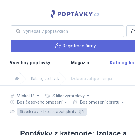
Registrace firmy
Všechny poptávky
Magazín
Katalog fi
Katalog poptávek
Izolace a zateplení vnější
V lokalitě
S klíčovými slovy
Bez časového omezení
Bez omezení obratu
Stavebnictví
Izolace a zateplení vnější
Poptávky z kategorie: Izolace a