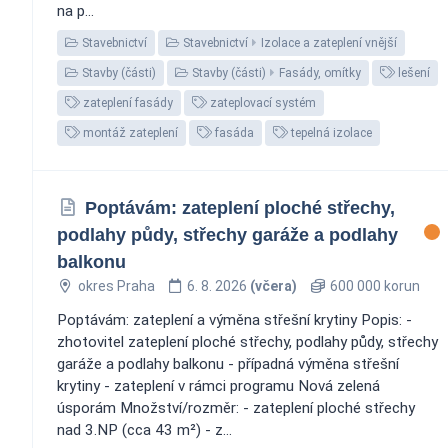
na p...
Stavebnictví
Stavebnictví
Izolace a zateplení vnější
Stavby (části)
Stavby (části)
Fasády, omítky
lešení
zateplení fasády
zateplovací systém
montáž zateplení
fasáda
tepelná izolace
Poptávám: zateplení ploché střechy,
podlahy půdy, střechy garáže a podlahy
balkonu
okres Praha
6. 8. 2026
(včera)
600 000 korun
Poptávám: zateplení a výměna střešní krytiny Popis: -
zhotovitel zateplení ploché střechy, podlahy půdy, střechy
garáže a podlahy balkonu - případná výměna střešní
krytiny - zateplení v rámci programu Nová zelená
úsporám Množství/rozměr: - zateplení ploché střechy
nad 3.NP (cca 43 m²) - z...