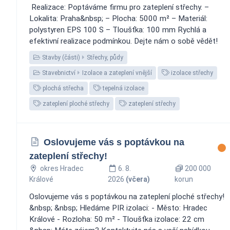
️ Realizace: Poptáváme firmu pro zateplení střechy. –
Lokalita: Praha&nbsp; – Plocha: 5000 m² – Materiál:
polystyren EPS 100 S – Tloušťka: 100 mm Rychlá a
efektivní realizace podmínkou. Dejte nám o sobě vědět!
Stavby (části)
Střechy, půdy
Stavebnictví
Izolace a zateplení vnější
izolace střechy
plochá střecha
tepelná izolace
zateplení ploché střechy
zateplení střechy
Oslovujeme vás s poptávkou na
zateplení střechy!
okres Hradec
6. 8.
200 000
Králové
2026
(včera)
korun
Oslovujeme vás s poptávkou na zateplení ploché střechy!
&nbsp; &nbsp; Hledáme PIR izolaci: - Město: Hradec
Králové - Rozloha: 50 m² - Tloušťka izolace: 22 cm