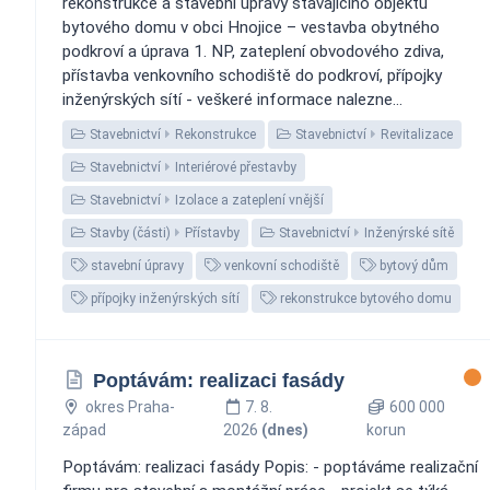
rekonstrukce a stavební úpravy stávajícího objektu
bytového domu v obci Hnojice – vestavba obytného
podkroví a úprava 1. NP, zateplení obvodového zdiva,
přístavba venkovního schodiště do podkroví, přípojky
inženýrských sítí - veškeré informace nalezne...
Stavebnictví
Rekonstrukce
Stavebnictví
Revitalizace
Stavebnictví
Interiérové přestavby
Stavebnictví
Izolace a zateplení vnější
Stavby (části)
Přístavby
Stavebnictví
Inženýrské sítě
stavební úpravy
venkovní schodiště
bytový dům
přípojky inženýrských sítí
rekonstrukce bytového domu
Poptávám: realizaci fasády
okres Praha-
7. 8.
600 000
západ
2026
(dnes)
korun
Poptávám: realizaci fasády Popis: - poptáváme realizační