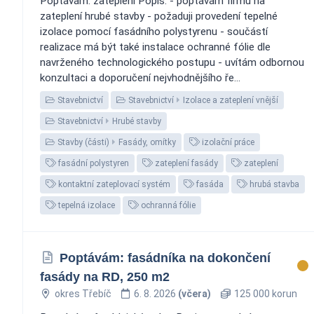
Poptávám: zateplení Popis: - poptávám firmu na
zateplení hrubé stavby - požaduji provedení tepelné
izolace pomocí fasádního polystyrenu - součástí
realizace má být také instalace ochranné fólie dle
navrženého technologického postupu - uvítám odbornou
konzultaci a doporučení nejvhodnějšího ře...
Stavebnictví
Stavebnictví
Izolace a zateplení vnější
Stavebnictví
Hrubé stavby
Stavby (části)
Fasády, omítky
izolační práce
fasádní polystyren
zateplení fasády
zateplení
kontaktní zateplovací systém
fasáda
hrubá stavba
tepelná izolace
ochranná fólie
Poptávám: fasádníka na dokončení
fasády na RD, 250 m2
okres Třebíč
6. 8. 2026
(včera)
125 000 korun