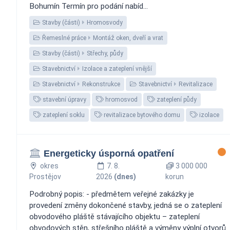
Bohumín Termín pro podání nabíd...
Stavby (části)
Hromosvody
Řemeslné práce
Montáž oken, dveří a vrat
Stavby (části)
Střechy, půdy
Stavebnictví
Izolace a zateplení vnější
Stavebnictví
Rekonstrukce
Stavebnictví
Revitalizace
stavební úpravy
hromosvod
zateplení půdy
zateplení soklu
revitalizace bytového domu
izolace
Energeticky úsporná opatření
okres
7. 8.
3 000 000
Prostějov
2026
(dnes)
korun
Podrobný popis: - předmětem veřejné zakázky je
provedení změny dokončené stavby, jedná se o zateplení
obvodového pláště stávajícího objektu – zateplení
obvodových stěn, střešního pláště a výměny výplní otvorů