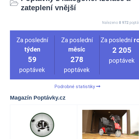
zateplení vnější
Nalezeno
8 972
poptá
Za poslední
Za poslední
Za poslední
r
týden
měsíc
2 205
59
278
poptávek
poptávek
poptávek
Podrobné statistiky
Magazín Poptávky.cz