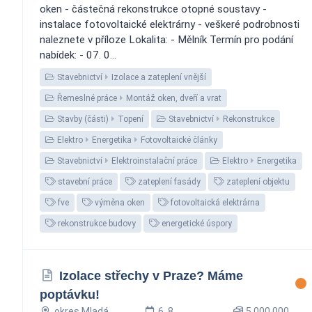
oken - částečná rekonstrukce otopné soustavy -
instalace fotovoltaické elektrárny - veškeré podrobnosti
naleznete v příloze Lokalita: - Mělník Termín pro podání
nabídek: - 07. 0...
Stavebnictví
Izolace a zateplení vnější
Řemeslné práce
Montáž oken, dveří a vrat
Stavby (části)
Topení
Stavebnictví
Rekonstrukce
Elektro
Energetika
Fotovoltaické články
Stavebnictví
Elektroinstalační práce
Elektro
Energetika
stavební práce
zateplení fasády
zateplení objektu
fve
výměna oken
fotovoltaická elektrárna
rekonstrukce budovy
energetické úspory
Izolace střechy v Praze? Máme
poptávku!
okres Mladá
6. 8.
5 000 000