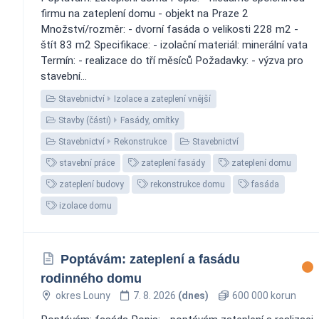
firmu na zateplení domu - objekt na Praze 2
Množství/rozměr: - dvorní fasáda o velikosti 228 m2 -
štít 83 m2 Specifikace: - izolační materiál: minerální vata
Termín: - realizace do tří měsíců Požadavky: - výzva pro
stavební...
Stavebnictví
Izolace a zateplení vnější
Stavby (části)
Fasády, omítky
Stavebnictví
Rekonstrukce
Stavebnictví
stavební práce
zateplení fasády
zateplení domu
zateplení budovy
rekonstrukce domu
fasáda
izolace domu
Poptávám: zateplení a fasádu
rodinného domu
okres Louny
7. 8. 2026
(dnes)
600 000 korun