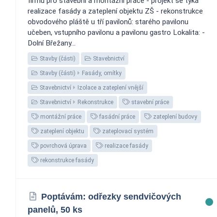
firmu pro stavební a montážní práce - projekt se týká
realizace fasády a zateplení objektu ZŠ - rekonstrukce
obvodového pláště u tří pavilonů: starého pavilonu
učeben, vstupního pavilonu a pavilonu gastro Lokalita: -
Dolní Břežany...
Stavby (části)
Stavebnictví
Stavby (části)
Fasády, omítky
Stavebnictví
Izolace a zateplení vnější
Stavebnictví
Rekonstrukce
stavební práce
montážní práce
fasádní práce
zateplení budovy
zateplení objektu
zateplovací systém
povrchová úprava
realizace fasády
rekonstrukce fasády
Poptávám: odřezky sendvičových
panelů, 50 ks