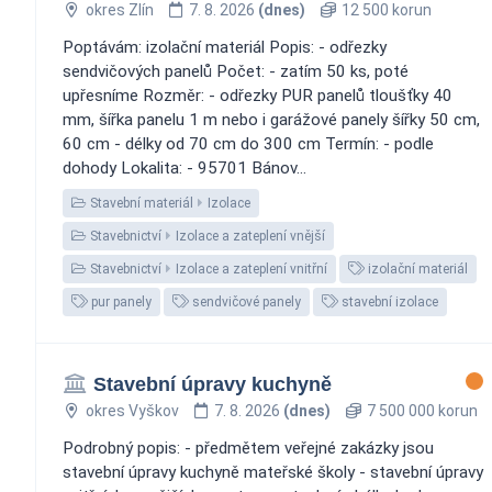
okres Zlín
7. 8. 2026
(dnes)
12 500 korun
Poptávám: izolační materiál Popis: - odřezky
sendvičových panelů Počet: - zatím 50 ks, poté
upřesníme Rozměr: - odřezky PUR panelů tloušťky 40
mm, šířka panelu 1 m nebo i garážové panely šířky 50 cm,
60 cm - délky od 70 cm do 300 cm Termín: - podle
dohody Lokalita: - 95701 Bánov...
Stavební materiál
Izolace
Stavebnictví
Izolace a zateplení vnější
Stavebnictví
Izolace a zateplení vnitřní
izolační materiál
pur panely
sendvičové panely
stavební izolace
Stavební úpravy kuchyně
okres Vyškov
7. 8. 2026
(dnes)
7 500 000 korun
Podrobný popis: - předmětem veřejné zakázky jsou
stavební úpravy kuchyně mateřské školy - stavební úpravy