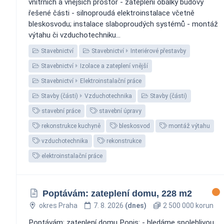
vnitřních a vnějších prostor - zateplení obálky budovy
řešené části - silnoproudá elektroinstalace včetně
bleskosvodu; instalace slaboproudých systémů - montáž
výtahu či vzduchotechniku...
Stavebnictví
Stavebnictví
Interiérové přestavby
Stavebnictví
Izolace a zateplení vnější
Stavebnictví
Elektroinstalační práce
Stavby (části)
Vzduchotechnika
Stavby (části)
stavební práce
stavební úpravy
rekonstrukce kuchyně
bleskosvod
montáž výtahu
vzduchotechnika
rekonstrukce
elektroinstalační práce
Poptávám: zateplení domu, 228 m2
okres Praha
7. 8. 2026
(dnes)
2 500 000 korun
Poptávám: zateplení domu Popis: - hledáme spolehlivou