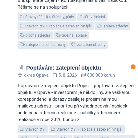
&nbsp; Máte zájem? Kontaktujte nás s vaší nabídkou.
Těšíme se na spolupráci!
Stavby (části)
Střechy, půdy
Stavebnictví
Stavebnictví
Izolace a zateplení vnější
izolace střechy
plochá střecha
tepelná izolace
zateplení ploché střechy
zateplení střechy
Poptávám: zateplení objektu
okres Opava
5. 8. 2026
600 000 korun
Poptávám: zateplení objektu Popis: - poptávám zateplení
objektu v Opavě - investorem je někdo jiný, ale veškerou
korespondenci a dotazy zasílejte prosím na mou
mailovou adresu - prioritou při vyhodnocování nabídek
bude cena a termín realizace - nabídky s termínem
realizace v roce 2026 budou z...
Stavebnictví
Stavebnictví
Izolace a zateplení vnější