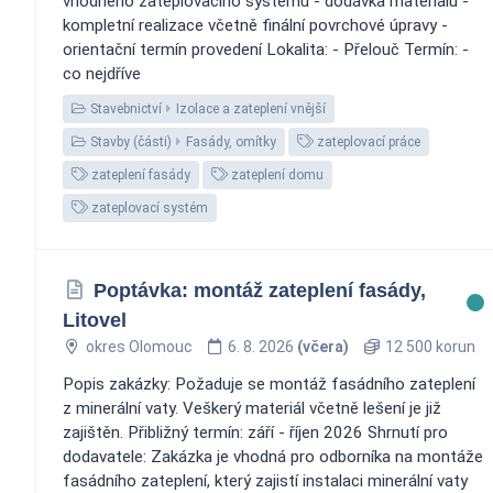
vhodného zateplovacího systému - dodávka materiálu -
kompletní realizace včetně finální povrchové úpravy -
orientační termín provedení Lokalita: - Přelouč Termín: -
co nejdříve
Stavebnictví
Izolace a zateplení vnější
Stavby (části)
Fasády, omítky
zateplovací práce
zateplení fasády
zateplení domu
zateplovací systém
Poptávka: montáž zateplení fasády,
Litovel
okres Olomouc
6. 8. 2026
(včera)
12 500 korun
Popis zakázky: Požaduje se montáž fasádního zateplení
z minerální vaty. Veškerý materiál včetně lešení je již
zajištěn. Přibližný termín: září - říjen 2026 Shrnutí pro
dodavatele: Zakázka je vhodná pro odborníka na montáže
fasádního zateplení, který zajistí instalaci minerální vaty