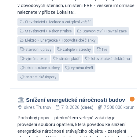
v obvodových stěnách, umístění FVE - veškeré informace
naleznete v příloze Lokalita:...
Stavebnictví
Izolace a zateplení vnější
Stavebnictví
Rekonstrukce
Stavebnictví
Revitalizace
Elektro
Energetika
Fotovoltaické články
stavební úpravy
zateplení střechy
fve
výměna oken
střešní plášť
fotovoltaická elektrárna
rekonstrukce budovy
výměna dveří
energetické úspory
Snížení energetické náročnosti budov
okres Trutnov
7. 8. 2026
(dnes)
7 500 000 korun
Podrobný popis: - předmětem veřejné zakázky je
provedení souboru opatření, která povedou ke snížení
energetické náročnosti stávajícího objektu - zateplení