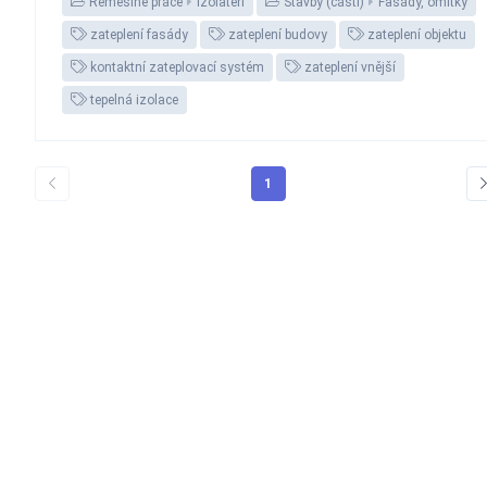
Řemeslné práce
Izolatéři
Stavby (části)
Fasády, omítky
zateplení fasády
zateplení budovy
zateplení objektu
kontaktní zateplovací systém
zateplení vnější
tepelná izolace
1