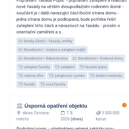
Poptávám: fasáda Popis: - poptávám zateplení a realizaci
nové fasády na větším dvoupodlažním rodinném domě -
součástí je i další navazující část/boční strana domu -
jedna strana domu je podkopaná, bude potřeba řešit
zateplení této části a návaznost na fasádu - prosím o
orientační zaměření a s...
Stavby (části)
Fasády, omítky
Stavebnictví
Izolace a zateplení vnější
Stavebnictví
Rekonstrukce
Stavebnictví
Rodinné domy
zateplení fasády
zateplení
fasádní práce
rodinný dům
zateplovací systém
dodání materiálu
fasáda
nová fasáda
Úsporná opatření objektu
okres Ostrava-
7. 8.
3 000 000
město
2026
(dnes)
korun
Podrobný popis: - předmětem veřejné zakázky jsou