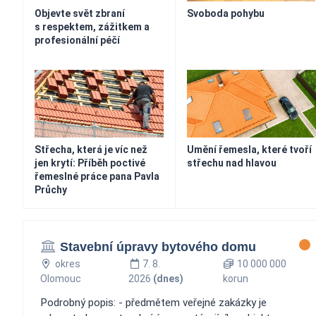
Objevte svět zbraní
Svoboda pohybu
s respektem, zážitkem a
profesionální péčí
Střecha, která je víc než
Umění řemesla, které tvoří
jen krytí: Příběh poctivé
střechu nad hlavou
řemeslné práce pana Pavla
Průchy
Stavební úpravy bytového domu
okres
7. 8.
10 000 000
Olomouc
2026
(dnes)
korun
Podrobný popis: - předmětem veřejné zakázky je