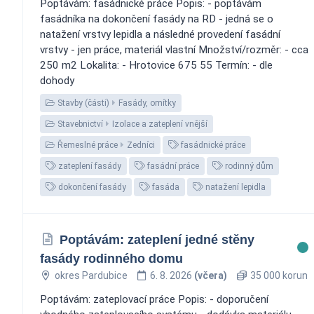
Poptávám: fasádnické práce Popis: - poptávám
fasádníka na dokončení fasády na RD - jedná se o
natažení vrstvy lepidla a následné provedení fasádní
vrstvy - jen práce, materiál vlastní Množství/rozměr: - cca
250 m2 Lokalita: - Hrotovice 675 55 Termín: - dle
dohody
Stavby (části)
Fasády, omítky
Stavebnictví
Izolace a zateplení vnější
Řemeslné práce
Zedníci
fasádnické práce
zateplení fasády
fasádní práce
rodinný dům
dokončení fasády
fasáda
natažení lepidla
Poptávám: zateplení jedné stěny
fasády rodinného domu
okres Pardubice
6. 8. 2026
(včera)
35 000 korun
Poptávám: zateplovací práce Popis: - doporučení