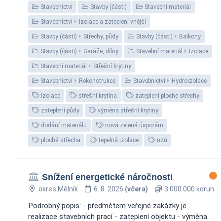
Stavebnictví
Stavby (části)
Stavební materiál
Stavebnictví
Izolace a zateplení vnější
Stavby (části)
Střechy, půdy
Stavby (části)
Balkony
Stavby (části)
Garáže, dílny
Stavební materiál
Izolace
Stavební materiál
Střešní krytiny
Stavebnictví
Rekonstrukce
Stavebnictví
Hydroizolace
izolace
střešní krytina
zateplení ploché střechy
zateplení půdy
výměna střešní krytiny
dodání materiálu
nová zelená úsporám
plochá střecha
tepelná izolace
nzú
Snížení energetické náročnosti
okres Mělník
6. 8. 2026
(včera)
3 000 000 korun
Podrobný popis: - předmětem veřejné zakázky je
realizace stavebních prací - zateplení objektu - výměna