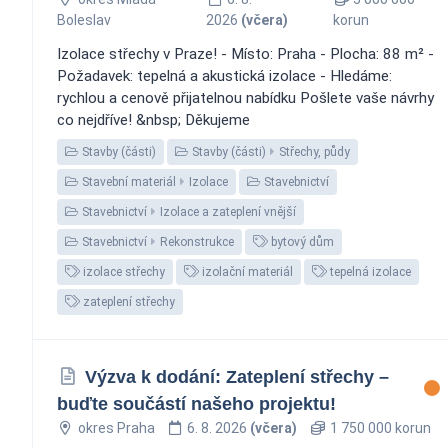
Boleslav
2026
(včera)
korun
Izolace střechy v Praze! - Místo: Praha - Plocha: 88 m² -
Požadavek: tepelná a akustická izolace - Hledáme:
rychlou a cenově přijatelnou nabídku Pošlete vaše návrhy
co nejdříve! &nbsp; Děkujeme
Stavby (části)
Stavby (části)
Střechy, půdy
Stavební materiál
Izolace
Stavebnictví
Stavebnictví
Izolace a zateplení vnější
Stavebnictví
Rekonstrukce
bytový dům
izolace střechy
izolační materiál
tepelná izolace
zateplení střechy
Výzva k dodání: Zateplení střechy –
buďte součástí našeho projektu! ️
okres Praha
6. 8. 2026
(včera)
1 750 000 korun