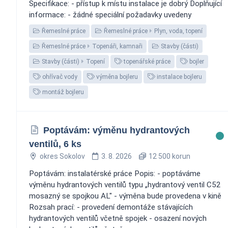
Specifikace: - přístup k místu instalace je dobrý Doplňující
informace: - žádné speciální požadavky uvedeny
Řemeslné práce
Řemeslné práce
Plyn, voda, topení
Řemeslné práce
Topenáři, kamnaři
Stavby (části)
Stavby (části)
Topení
topenářské práce
bojler
ohřívač vody
výměna bojleru
instalace bojleru
montáž bojleru
Poptávám: výměnu hydrantových
ventilů, 6 ks
okres Sokolov
3. 8. 2026
12 500 korun
Poptávám: instalatérské práce Popis: - poptáváme
výměnu hydrantových ventilů typu „hydrantový ventil C52
mosazný se spojkou AL" - výměna bude provedena v kině
Rozsah prací: - provedení demontáže stávajících
hydrantových ventilů včetně spojek - osazení nových