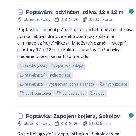
Poptávám: odvlhčení zdiva, 12 x 12 m
okres Sokolov
3. 8. 2026
35 000 korun
Poptávám: sanační práce Popis: - potřeba odvlhčení zdiva
pomocí aktivní drátové elektroosmózy - cílem je
eliminace vzlínající vlhkosti Množství/rozměr: - sklepní
prostory 12 x 12 m Lokalita: - Josefov Požadavky: -
hledáme odborníka na tuto metodu
Stavby (části)
Sklepní kóje, sklepy
Stavebnictví
Hydroizolace
Stavebnictví
Vysušování zdiva a sanace
hydroizolace
odvlhčení zdiva
sanace zdiva
sklep
Poptávka: Zapojení bojleru, Sokolov
okres Sokolov
3. 8. 2026
5 000 korun
Co potřebuji vyřešit Zapojení bojleru, Sokolov Popis