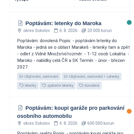
Poptávám: letenky do Maroka
okres Sokolov
6. 8. 2026
20 000 korun
Poptávám: dovolená Popis: - poptávám letenky do
Maroka - jedná se o oblast Marakeš - letenky tam a zpět
- odlet z Vídně Množství/rozměr: - 1-12 osob Lokalita: -
Maroko - nabídky celá ČR a SK Termín: - únor - březen
2027
Ubytování, cestování
Ubytování, cestování
Letenky
letenky
zpáteční letenky
dovolená
Poptávám: koupi garáže pro parkování
osobního automobilu
okres Sokolov
6. 8. 2026
600 000 korun
Poptávám: reality Popis: - poptávám koupi garáže pro