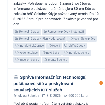
zakázky: Potřebujeme odborně zapojit nový bojler.
Informace o zakázce: - průměr bojleru 80 cm Kde se
zakázka řeší: Sokolov Kdy je požadovaný termín: Do 10.
8. 2026 Shrnutí pro dodavatele: Zakázka je vhodná pro
odb...
Řemeslné práce
Řemeslné práce
Instalatéři
Řemeslné práce
Plyn, voda, topení
topenářské práce
instalatérské práce
topení
ohřívač vody
vodoinstalace
nový bojler
instalace bojleru
zapojení bojleru
montáž bojleru
Správa informačních technologií,
počítačové sítě a poskytování
souvisejících ICT služeb
okres Sokolov
3. 8. 2026
600 000 korun
Podrobný popis: - předmětem veřejné zakázky je