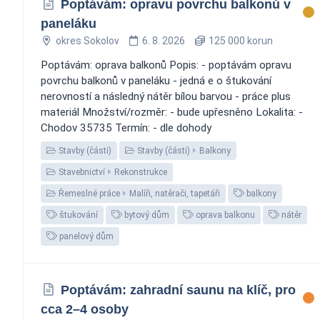
Poptávám: opravu povrchu balkonů v
paneláku
okres Sokolov
6. 8. 2026
125 000 korun
Poptávám: oprava balkonů Popis: - poptávám opravu
povrchu balkonů v paneláku - jedná e o štukování
nerovností a následný nátěr bílou barvou - práce plus
materiál Množství/rozměr: - bude upřesněno Lokalita: -
Chodov 35735 Termín: - dle dohody
Stavby (části)
Stavby (části)
Balkony
Stavebnictví
Rekonstrukce
Řemeslné práce
Malíři, natěrači, tapetáři
balkony
štukování
bytový dům
oprava balkonu
nátěr
panelový dům
Poptávám: zahradní saunu na klíč, pro
cca 2–4 osoby