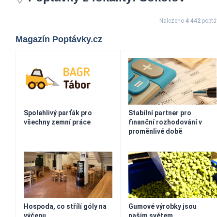
Nalezeno
4 442
poptá
Magazín Poptávky.cz
Spolehlivý parťák pro
Stabilní partner pro
všechny zemní práce
finanční rozhodování v
proměnlivé době
Hospoda, co střílí góly na
Gumové výrobky jsou
výčepu
naším světem