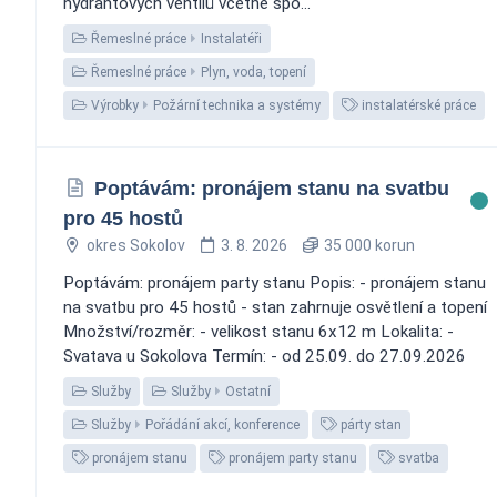
hydrantových ventilů včetně spo...
Řemeslné práce
Instalatéři
Řemeslné práce
Plyn, voda, topení
Výrobky
Požární technika a systémy
instalatérské práce
Poptávám: pronájem stanu na svatbu
pro 45 hostů
okres Sokolov
3. 8. 2026
35 000 korun
Poptávám: pronájem party stanu Popis: - pronájem stanu
na svatbu pro 45 hostů - stan zahrnuje osvětlení a topení
Množství/rozměr: - velikost stanu 6x12 m Lokalita: -
Svatava u Sokolova Termín: - od 25.09. do 27.09.2026
Služby
Služby
Ostatní
Služby
Pořádání akcí, konference
párty stan
pronájem stanu
pronájem party stanu
svatba