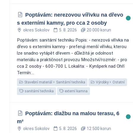
Poptávám: nerezovou vířivku na dřevo
s externími kamny, pro cca 2 osoby
okres Sokolov
5. 8. 2026
20 000 korun
Poptávám: sanitární techniku Popis: - nerezová vířivka na
dřevo s externími kamny - preferuji menší vířivku, kterou
lze snadno vytápět dřevem - důležitá je odolnost
materiálu a praktičnost provozu Množství/rozměr: - pro
cca 2 osoby - 600-700 L Lokalita: - Kynšperk nad Ohří
Termín:...
Stavební materiál
Sanitární technika
Výrobky
Ostatní
sanitární technika
externí kamna
Poptávám: dlažbu na malou terasu, 6
m²
okres Sokolov
5. 8. 2026
12 500 korun