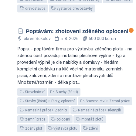
dřevostavba
výstavba dřevostavby
Poptávám: zhotovení zděného oplocení
okres Sokolov
5. 8. 2026
600 000 korun
Popis: - poptávám firmu pro výstavbu zděného plotu - na
zděnou část požaduji instalaci plechové výplně - typ a
provedení výplně je dle nabídky a domluvy - hledám
kompletní dodávku na klíč včetně materiálu, zemních
prací, založení, zdění a montáže plechových dílů
Množství/rozměr: - délka plot...
Stavebnictví
Stavby (části)
Stavby (části)
Ploty, oplocení
Stavebnictví
Zemní práce
Řemeslné práce
Zedníci
Řemeslné práce
Klempíři
zemní práce
oplocení
montáž plotů
zděný plot
výstavba plotu
zdění