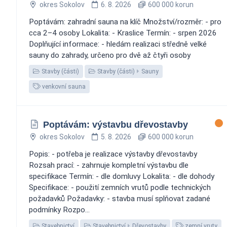
okres Sokolov
6. 8. 2026
600 000 korun
Poptávám: zahradní sauna na klíč Množství/rozměr: - pro
cca 2–4 osoby Lokalita: - Kraslice Termín: - srpen 2026
Doplňující informace: - hledám realizaci středně velké
sauny do zahrady, určeno pro dvě až čtyři osoby
Stavby (části)
Stavby (části)
Sauny
venkovní sauna
Poptávám: výstavbu dřevostavby
okres Sokolov
5. 8. 2026
600 000 korun
Popis: - potřeba je realizace výstavby dřevostavby
Rozsah prací: - zahrnuje kompletní výstavbu dle
specifikace Termín: - dle domluvy Lokalita: - dle dohody
Specifikace: - použití zemních vrutů podle technických
požadavků Požadavky: - stavba musí splňovat zadané
podmínky Rozpo...
Stavebnictví
Stavebnictví
Dřevostavby
zemní vruty