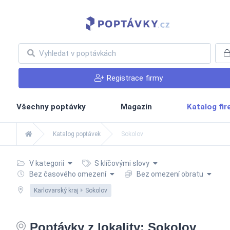
Registrace firmy
Všechny poptávky
Magazín
Katalog fi
Katalog poptávek
Sokolov
V kategorii
S klíčovými slovy
Bez časového omezení
Bez omezení obratu
Karlovarský kraj
Sokolov
Poptávky z lokality: Sokolov