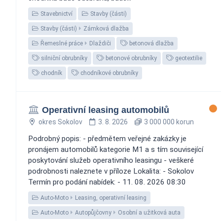
Stavebnictví
Stavby (části)
Stavby (části)
Zámková dlažba
Řemeslné práce
Dlaždiči
betonová dlažba
silniční obrubníky
betonové obrubníky
geotextilie
chodník
chodníkové obrubníky
Operativní leasing automobilů
okres Sokolov
3. 8. 2026
3 000 000 korun
Podrobný popis: - předmětem veřejné zakázky je
pronájem automobilů kategorie M1 a s tím související
poskytování služeb operativního leasingu - veškeré
podrobnosti naleznete v příloze Lokalita: - Sokolov
Termín pro podání nabídek: - 11. 08. 2026 08:30
Auto-Moto
Leasing, operativní leasing
Auto-Moto
Autopůjčovny
Osobní a užitková auta