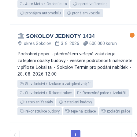
Auto-Moto
Osobní auta
operativní leasing
pronájem automobilu
pronájem vozidel
SOKOLOV JEDNOTY 1434
okres Sokolov
3. 8. 2026
600 000 korun
Podrobný popis: - předmětem veřejné zakázky je
zateplení obálky budovy - veškeré podrobnosti naleznete
v příloze Lokalita: - Sokolov Termín pro podání nabídek: -
28. 08. 2026 12:00
Stavebnictví
Izolace a zateplení vnější
Stavebnictví
Rekonstrukce
Řemeslné práce
Izolatéři
zateplení fasády
zateplení budovy
rekonstrukce budovy
tepelná izolace
izolační práce
1