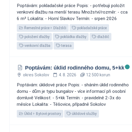
Poptávám: pokladačské práce Popis: - potřebuji položit
venkovní dlažbu na menší terasu Množství/rozměr: - cca
6 m² Lokalita: - Horní Slavkov Termín: - srpen 2026
Řemeslné práce
Dlaždiči
pokladačské práce
položení dlažby
pokládka dlažby
dlaždič
venkovní dlažba
terasa
Poptávám: úklid rodinného domu, 5+kk
okres Sokolov
4. 8. 2026
12 500 korun
Poptávám: úklidové práce Popis: - sháním úklid rodinného
domu - dům je typu bungalov - více informací při osobní
domluvě Velikost: - 5+kk Termín: - pravidelně 2-3x do
měsíce Lokalita: - Těšovice, případně Sokolov
Úklid
Bytové prostory
úklidové služby