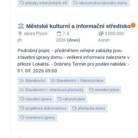
přípojky inženýrských sítí
rekonstrukce bytového domu
Městské kulturní a informační středisko
okres Plzeň-
7. 8.
3 000 000
jih
2026
(dnes)
korun
Podrobný popis: - předmětem veřejné zakázky jsou
stavební úpravy domu - veškeré informace naleznete v
příloze Lokalita: - Dobřany Termín pro podání nabídek: -
01. 09. 2026 09:00
Stavebnictví
Stavebnictví
Rekonstrukce
Stavebnictví
Interiérové přestavby
stavební práce
stavební úpravy
rekonstrukce
projektová dokumentace
přestavba domu
interiérové úpravy