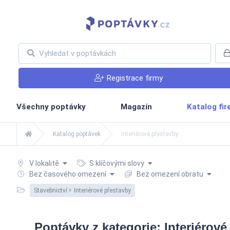
Registrace firmy
Všechny poptávky
Magazín
Katalog fi
Katalog poptávek
Interiérové přestavby
V lokalitě
S klíčovými slovy
Bez časového omezení
Bez omezení obratu
Stavebnictví
Interiérové přestavby
Poptávky z kategorie: Interiérové