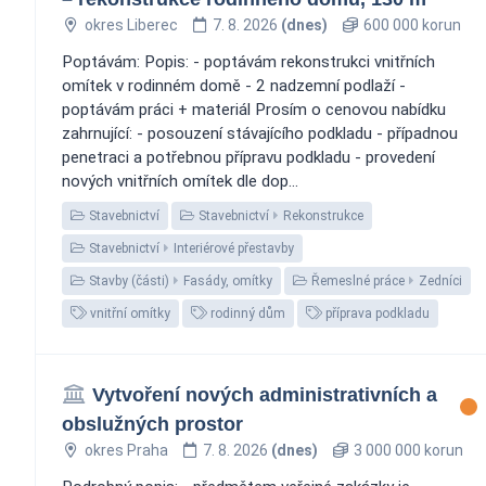
okres Liberec
7. 8. 2026
(dnes)
600 000 korun
Poptávám: Popis: - poptávám rekonstrukci vnitřních
omítek v rodinném domě - 2 nadzemní podlaží -
poptávám práci + materiál Prosím o cenovou nabídku
zahrnující: - posouzení stávajícího podkladu - případnou
penetraci a potřebnou přípravu podkladu - provedení
nových vnitřních omítek dle dop...
Stavebnictví
Stavebnictví
Rekonstrukce
Stavebnictví
Interiérové přestavby
Stavby (části)
Fasády, omítky
Řemeslné práce
Zedníci
vnitřní omítky
rodinný dům
příprava podkladu
Vytvoření nových administrativních a
obslužných prostor
okres Praha
7. 8. 2026
(dnes)
3 000 000 korun