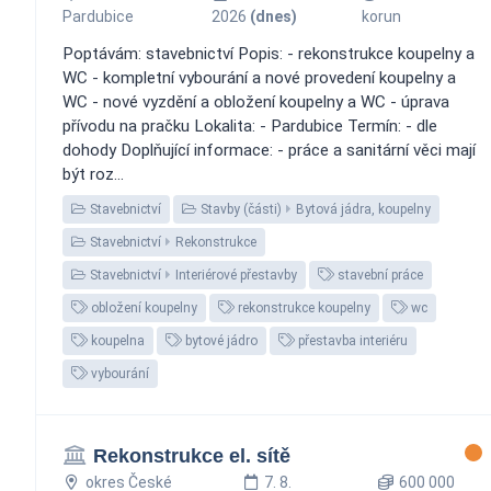
Pardubice
2026
(dnes)
korun
Poptávám: stavebnictví Popis: - rekonstrukce koupelny a
WC - kompletní vybourání a nové provedení koupelny a
WC - nové vyzdění a obložení koupelny a WC - úprava
přívodu na pračku Lokalita: - Pardubice Termín: - dle
dohody Doplňující informace: - práce a sanitární věci mají
být roz...
Stavebnictví
Stavby (části)
Bytová jádra, koupelny
Stavebnictví
Rekonstrukce
Stavebnictví
Interiérové přestavby
stavební práce
obložení koupelny
rekonstrukce koupelny
wc
koupelna
bytové jádro
přestavba interiéru
vybourání
Rekonstrukce el. sítě
okres České
7. 8.
600 000