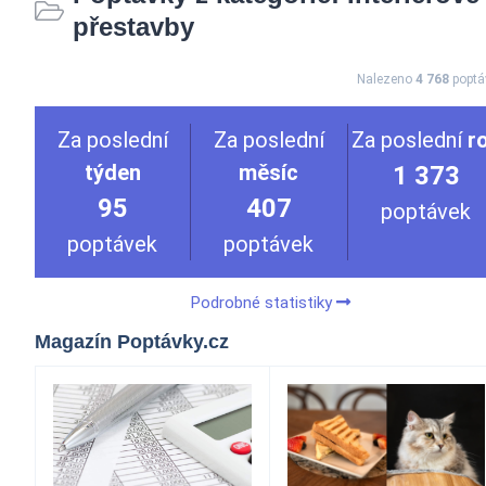
přestavby
Nalezeno
4 768
poptá
Za poslední
Za poslední
Za poslední
r
týden
měsíc
1 373
95
407
poptávek
poptávek
poptávek
Podrobné statistiky
Magazín Poptávky.cz