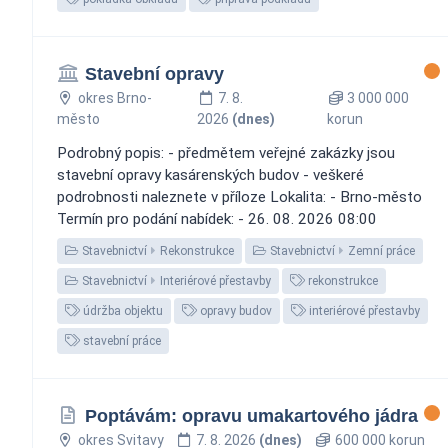
Stavební opravy
okres Brno-
7. 8.
3 000 000
město
2026
(dnes)
korun
Podrobný popis: - předmětem veřejné zakázky jsou
stavební opravy kasárenských budov - veškeré
podrobnosti naleznete v příloze Lokalita: - Brno-město
Termín pro podání nabídek: - 26. 08. 2026 08:00
Stavebnictví
Rekonstrukce
Stavebnictví
Zemní práce
Stavebnictví
Interiérové přestavby
rekonstrukce
údržba objektu
opravy budov
interiérové přestavby
stavební práce
Poptávám: opravu umakartového jádra
okres Svitavy
7. 8. 2026
(dnes)
600 000 korun