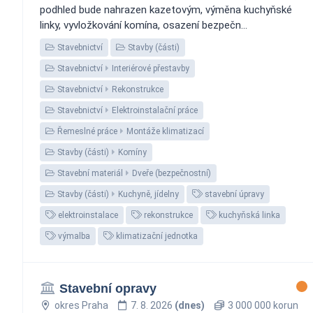
podhled bude nahrazen kazetovým, výměna kuchyňské
linky, vyvložkování komína, osazení bezpečn...
Stavebnictví
Stavby (části)
Stavebnictví
Interiérové přestavby
Stavebnictví
Rekonstrukce
Stavebnictví
Elektroinstalační práce
Řemeslné práce
Montáže klimatizací
Stavby (části)
Komíny
Stavební materiál
Dveře (bezpečnostní)
Stavby (části)
Kuchyně, jídelny
stavební úpravy
elektroinstalace
rekonstrukce
kuchyňská linka
výmalba
klimatizační jednotka
Stavební opravy
okres Praha
7. 8. 2026
(dnes)
3 000 000 korun