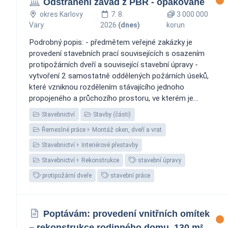
Odstranění závad z PBŘ - opakované
okres Karlovy
7. 8.
3 000 000
Vary
2026
(dnes)
korun
Podrobný popis: - předmětem veřejné zakázky je
provedení stavebních prací souvisejících s osazením
protipožárních dveří a související stavební úpravy -
vytvoření 2 samostatně oddělených požárních úseků,
které vzniknou rozdělením stávajícího jednoho
propojeného a průchozího prostoru, ve kterém je...
Stavebnictví
Stavby (části)
Řemeslné práce
Montáž oken, dveří a vrat
Stavebnictví
Interiérové přestavby
Stavebnictví
Rekonstrukce
stavební úpravy
protipožární dveře
stavební práce
Poptávám: provedení vnitřních omítek
– rekonstrukce rodinného domu, 130 m²