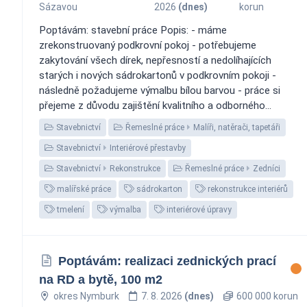
Sázavou
2026
(dnes)
korun
Poptávám: stavební práce Popis: - máme
zrekonstruovaný podkrovní pokoj - potřebujeme
zakytování všech dírek, nepřesností a nedolíhajících
starých i nových sádrokartonů v podkrovním pokoji -
následně požadujeme výmalbu bílou barvou - práce si
přejeme z důvodu zajištění kvalitního a odborného...
Stavebnictví
Řemeslné práce
Malíři, natěrači, tapetáři
Stavebnictví
Interiérové přestavby
Stavebnictví
Rekonstrukce
Řemeslné práce
Zedníci
malířské práce
sádrokarton
rekonstrukce interiérů
tmelení
výmalba
interiérové úpravy
Poptávám: realizaci zednických prací
na RD a bytě, 100 m2
okres Nymburk
7. 8. 2026
(dnes)
600 000 korun