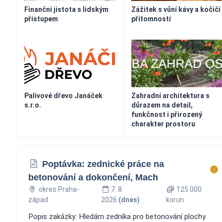
Finanční jistota s lidským
Zážitek s vůní kávy a kočičí
přístupem
přítomností
Palivové dřevo Janáček
Zahradní architektura s
s.r.o.
důrazem na detail,
funkčnost i přirozený
charakter prostoru
Poptávka: zednické práce na
betonování a dokončení, Mach
okres Praha-
7. 8.
125 000
západ
2026
(dnes)
korun
Popis zakázky: Hledám zedníka pro betonování plochy