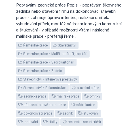
Poptávám: zednické práce Popis: - poptávám šikovného
zedníka nebo stavební firmu na dokončovací stavební
práce - zahrnuje úpravu interiéru, realizaci omítek,
vybudování příček, montáž sádrokartonových konstrukcí
a štukování - v případě možnosti vítám i následné
malířské práce - preferuji řeme...
Řemeslné práce
Stavebnictví
Řemeslné práce
Malíři, natěrači, tapetáři
Řemeslné práce
Sádrokartonáři
Řemeslné práce
Zedníci
Stavebnictví
Interiérové přestavby
Stavebnictví
Rekonstrukce
stavební práce
zednické práce
malířské práce
omítky
sádrokartonové konstrukce
sádrokarton
dokončovací práce
zedník
štukování
malování
příčky
rekonstrukce interiérů