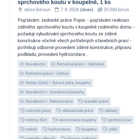
sprchového koutu v koupelně, 1 ks
okres Beroun
7. 8. 2026
(dnes)
35 000 korun
Poptávám: zednické práce Popis: - poptávám realizaci
zděného sprchového koutu v koupelně rodinného domu -
požaduji vybudování sprchového koutu ze zděné
konstrukce včetně všech potřebných stavebních prací -
potřebuji odborné provedení zděné konstrukce, přípravu
podkladu, provedení hydroizolace...
Stavebnictví
Řemeslné práce
Obkladači
Řemeslné práce
Zedníci
Stavby (části)
Bytová jádra, koupelny
Stavebnictví
Interiérové přestavby
Stavebnictví
Rekonstrukce
stavební práce
zednické práce
obkladačské práce
obklady
rodinný dům
rekonstrukce koupelny
sprchový kout
zedník
hydroizolace
koupelna
zdění
pokládka obkladů
příprava podkladu