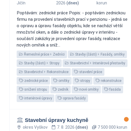
Jičín
2026
(dnes)
korun
Poptávám: zednické práce Popis: - poptávám zednickou
firmu na provedení stavebních prací v penzionu - jedná se
o opravu a úpravu fasády objektu, kde se nachází větší
množství oken, a dále o zednické úpravy v interiéru -
součástí zakázky je provedení oprav fasády, realizace
nových omítek a sníž...
Řemeslné práce
Zedníci
Stavby (části)
Fasády, omítky
Stavby (části)
Stropy
Stavebnictví
Interiérové přestavby
Stavebnictví
Rekonstrukce
stavební práce
zednické práce
omítky
stropy
rekonstrukce
snížení stropu
zedník
nové omítky
fasáda
interiérové úpravy
oprava fasády
Stavební úpravy kuchyně
okres Vyškov
7. 8. 2026
(dnes)
7 500 000 korun