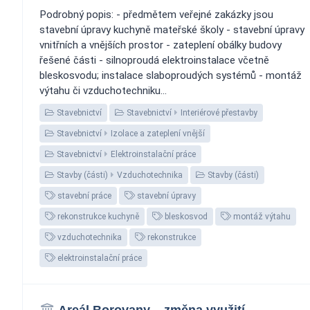
Podrobný popis: - předmětem veřejné zakázky jsou
stavební úpravy kuchyně mateřské školy - stavební úpravy
vnitřních a vnějších prostor - zateplení obálky budovy
řešené části - silnoproudá elektroinstalace včetně
bleskosvodu; instalace slaboproudých systémů - montáž
výtahu či vzduchotechniku...
Stavebnictví
Stavebnictví
Interiérové přestavby
Stavebnictví
Izolace a zateplení vnější
Stavebnictví
Elektroinstalační práce
Stavby (části)
Vzduchotechnika
Stavby (části)
stavební práce
stavební úpravy
rekonstrukce kuchyně
bleskosvod
montáž výtahu
vzduchotechnika
rekonstrukce
elektroinstalační práce
Areál Borovany – změna využití