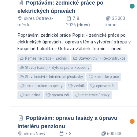
Poptávám: zednické práce po
elektrických úpravách
okres Ostrava-
7. 8.
35 000
město
2026
(dnes)
korun
Poptávám: zednické práce Popis: - zednické práce po
elektrických úpravách - oprava stěn a vytvoření stropu v
koupelně Lokalita: - Ostrava-Zábřeh Termín: - ihned
Řemeslné práce
Zedníci
Stavebnictví
Rekonstrukce
Stavby (části)
Bytová jádra, koupelny
Stavebnictví
Interiérové přestavby
zednické práce
rekonstrukce koupelny
zedník
oprava stěn
koupelna
oprava zdí
interiérové úpravy
Poptávám: opravu fasády a úpravu
interiéru penzionu
okres Nový
7. 8.
600 000