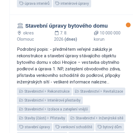
úprava interiérů
interiérové úpravy
Stavební úpravy bytového domu
okres
7. 8.
10 000 000
Olomouc
2026
(dnes)
korun
Podrobný popis: - předmětem veřejné zakázky je
rekonstrukce a stavební úpravy stávajícího objektu
bytového domu v obci Hnojice – vestavba obytného
podkroví a úprava 1. NP, zateplení obvodového zdiva,
přístavba venkovního schodiště do podkroví, přípojky
inženýrských sítí - veškeré informace nalezne...
Stavebnictví
Rekonstrukce
Stavebnictví
Revitalizace
Stavebnictví
Interiérové přestavby
Stavebnictví
Izolace a zateplení vnější
Stavby (části)
Přístavby
Stavebnictví
Inženýrské sítě
stavební úpravy
venkovní schodiště
bytový dům