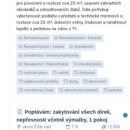
pro posezení o rozloze cca 20 m², usazení zahradních
obrubníků a odvodňovacích žlabů. Dále potřebuji
vybetonovat podlahu v předsíni a technické místnosti o
rozloze cca 20 m², dokončit stěny, štukovat a natáhnout
lepidlo s perlinkou na zdivo z Yt...
Řemeslné práce
Řemeslné práce
Betonáři
Řemeslné práce
Zedníci
Stavebnictví
Stavebnictví
Interiérové přestavby
Stavebnictví
Rekonstrukce
stavební práce
zednické práce
zedník
štukování
vybetonování podlahy
ytong
betonování
odvodňovací žlaby
rekonstrukce interiérů
perlinka
Poptávám: zakytování všech dírek,
nepřesností včetně výmalby, 1 pokoj
okres Žďár nad
7. 8.
12 500