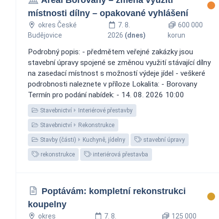
místnosti dílny – opakované vyhlášení
okres České
7. 8.
600 000
Budějovice
2026
(dnes)
korun
Podrobný popis: - předmětem veřejné zakázky jsou
stavební úpravy spojené se změnou využití stávající dílny
na zasedací místnost s možností výdeje jídel - veškeré
podrobnosti naleznete v příloze Lokalita: - Borovany
Termín pro podání nabídek: - 14. 08. 2026 10:00
Stavebnictví
Interiérové přestavby
Stavebnictví
Rekonstrukce
Stavby (části)
Kuchyně, jídelny
stavební úpravy
rekonstrukce
interiérová přestavba
Poptávám: kompletní rekonstrukci
koupelny
okres
7. 8.
125 000