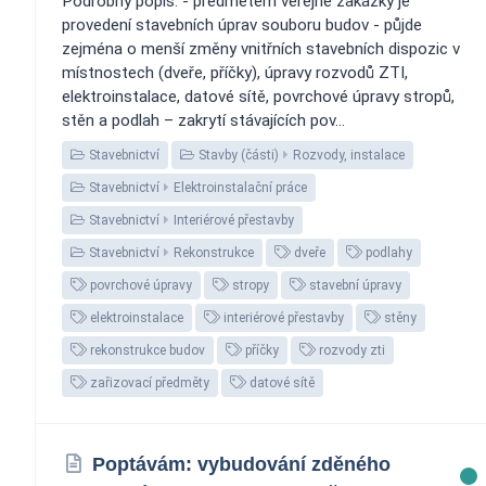
Podrobný popis: - předmětem veřejné zakázky je
provedení stavebních úprav souboru budov - půjde
zejména o menší změny vnitřních stavebních dispozic v
místnostech (dveře, příčky), úpravy rozvodů ZTI,
elektroinstalace, datové sítě, povrchové úpravy stropů,
stěn a podlah – zakrytí stávajících pov...
Stavebnictví
Stavby (části)
Rozvody, instalace
Stavebnictví
Elektroinstalační práce
Stavebnictví
Interiérové přestavby
Stavebnictví
Rekonstrukce
dveře
podlahy
povrchové úpravy
stropy
stavební úpravy
elektroinstalace
interiérové přestavby
stěny
rekonstrukce budov
příčky
rozvody zti
zařizovací předměty
datové sítě
Poptávám: vybudování zděného