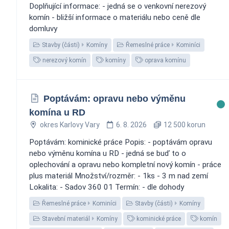
Doplňující informace: - jedná se o venkovní nerezový
komín - bližší informace o materiálu nebo ceně dle
domluvy
Stavby (části)
Komíny
Řemeslné práce
Kominíci
nerezový komín
komíny
oprava komínu
Poptávám: opravu nebo výměnu
komína u RD
okres Karlovy Vary
6. 8. 2026
12 500 korun
Poptávám: kominické práce Popis: - poptávám opravu
nebo výměnu komína u RD - jedná se buď to o
oplechování a opravu nebo kompletní nový komín - práce
plus materiál Množství/rozměr: - 1ks - 3 m nad zemí
Lokalita: - Sadov 360 01 Termín: - dle dohody
Řemeslné práce
Kominíci
Stavby (části)
Komíny
Stavební materiál
Komíny
kominické práce
komín