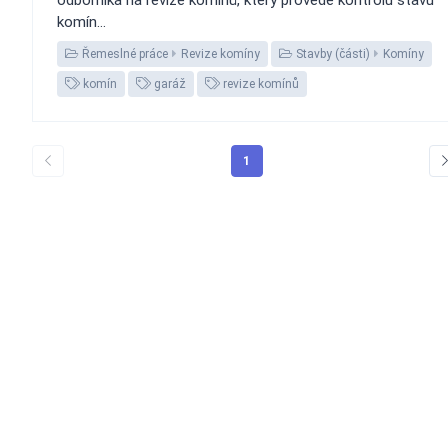
komín...
Řemeslné práce
Revize komíny
Stavby (části)
Komíny
komín
garáž
revize komínů
1