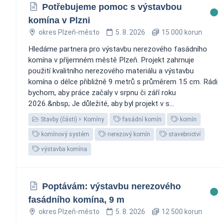
Potřebujeme pomoc s výstavbou
komína v Plzni ️
okres Plzeň-město
5. 8. 2026
15 000 korun
Hledáme partnera pro výstavbu nerezového fasádního
komína v příjemném městě Plzeň. Projekt zahrnuje
použití kvalitního nerezového materiálu a výstavbu
komína o délce přibližně 9 metrů s průměrem 15 cm. Rádi
bychom, aby práce začaly v srpnu či září roku
2026.&nbsp; Je důležité, aby byl projekt v s...
Stavby (části)
Komíny
fasádní komín
komín
komínový systém
nerezový komín
stavebnictví
výstavba komína
Poptávám: výstavbu nerezového
fasádního komína, 9 m
okres Plzeň-město
5. 8. 2026
12 500 korun