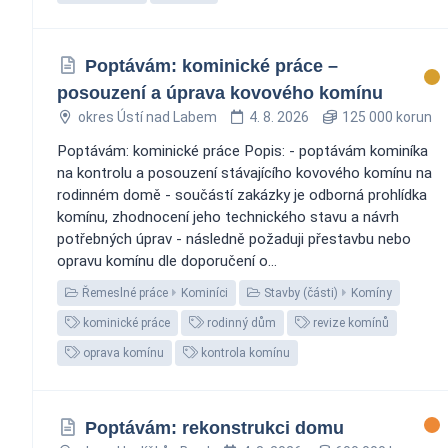
Poptávám: kominické práce –
posouzení a úprava kovového komínu
okres Ústí nad Labem
4. 8. 2026
125 000 korun
Poptávám: kominické práce Popis: - poptávám kominíka
na kontrolu a posouzení stávajícího kovového komínu na
rodinném domě - součástí zakázky je odborná prohlídka
komínu, zhodnocení jeho technického stavu a návrh
potřebných úprav - následně požaduji přestavbu nebo
opravu komínu dle doporučení o...
Řemeslné práce
Kominíci
Stavby (části)
Komíny
kominické práce
rodinný dům
revize komínů
oprava komínu
kontrola komínu
Poptávám: rekonstrukci domu