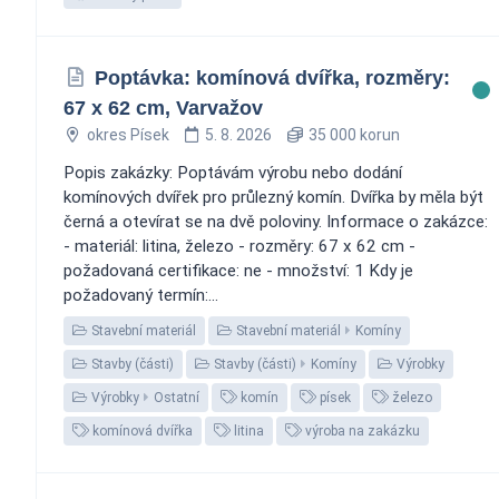
Poptávka: komínová dvířka, rozměry:
67 x 62 cm, Varvažov
okres Písek
5. 8. 2026
35 000 korun
Popis zakázky: Poptávám výrobu nebo dodání
komínových dvířek pro průlezný komín. Dvířka by měla být
černá a otevírat se na dvě poloviny. Informace o zakázce:
- materiál: litina, železo - rozměry: 67 x 62 cm -
požadovaná certifikace: ne - množství: 1 Kdy je
požadovaný termín:...
Stavební materiál
Stavební materiál
Komíny
Stavby (části)
Stavby (části)
Komíny
Výrobky
Výrobky
Ostatní
komín
písek
železo
komínová dvířka
litina
výroba na zakázku