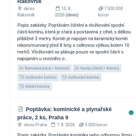
Rakovník
okres
10. 8.
7 500 000
Rakovník
2026
(dnes)
korun
Popis zakázky: Poptávám čištění a vložkování spodní
části komínu, která je stará a postavena z cihel, s délkou
přibližně 3 metry. Komín je napojen na keramický komín
rekonstruovaný před 8 lety, s celkovou výškou kolem 10
metrů. Vložkování se plánuje pouze ve spodní části s
napojením u revizního o...
Řemeslné práce
Kominíci
Stavby (části)
Komíny
vložkování komínu
vložkování komína
čištění komína
Poptávka: kominické a plynařské
práce, 2 ks, Praha 9
okres Praha
7. 8. 2026
5 000 korun
Popis zakázky: Poptávám kominíka nebo odbornou firmu