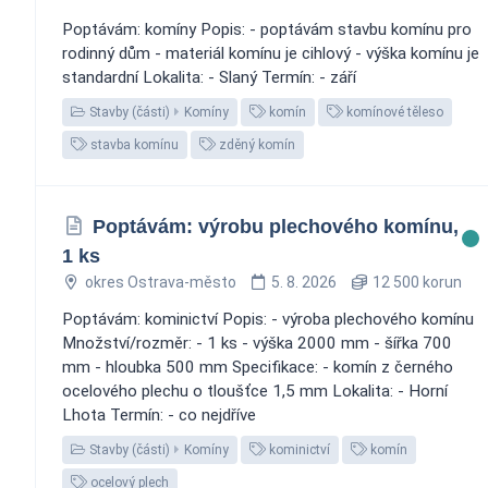
Poptávám: komíny Popis: - poptávám stavbu komínu pro
rodinný dům - materiál komínu je cihlový - výška komínu je
standardní Lokalita: - Slaný Termín: - září
Stavby (části)
Komíny
komín
komínové těleso
stavba komínu
zděný komín
Poptávám: výrobu plechového komínu,
1 ks
okres Ostrava-město
5. 8. 2026
12 500 korun
Poptávám: kominictví Popis: - výroba plechového komínu
Množství/rozměr: - 1 ks - výška 2000 mm - šířka 700
mm - hloubka 500 mm Specifikace: - komín z černého
ocelového plechu o tloušťce 1,5 mm Lokalita: - Horní
Lhota Termín: - co nejdříve
Stavby (části)
Komíny
kominictví
komín
ocelový plech