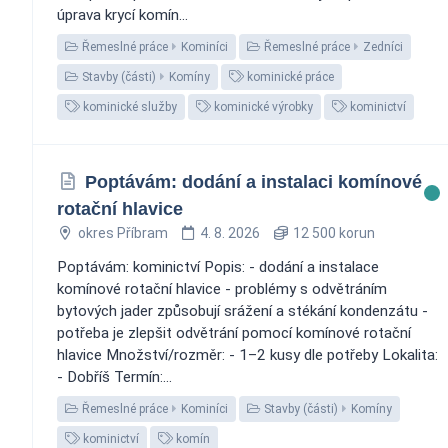
úprava krycí komín...
Řemeslné práce
Kominíci
Řemeslné práce
Zedníci
Stavby (části)
Komíny
kominické práce
kominické služby
kominické výrobky
kominictví
Poptávám: dodání a instalaci komínové
rotační hlavice
okres Příbram
4. 8. 2026
12 500 korun
Poptávám: kominictví Popis: - dodání a instalace
komínové rotační hlavice - problémy s odvětráním
bytových jader způsobují srážení a stékání kondenzátu -
potřeba je zlepšit odvětrání pomocí komínové rotační
hlavice Množství/rozměr: - 1–2 kusy dle potřeby Lokalita:
- Dobříš Termín:...
Řemeslné práce
Kominíci
Stavby (části)
Komíny
kominictví
komín