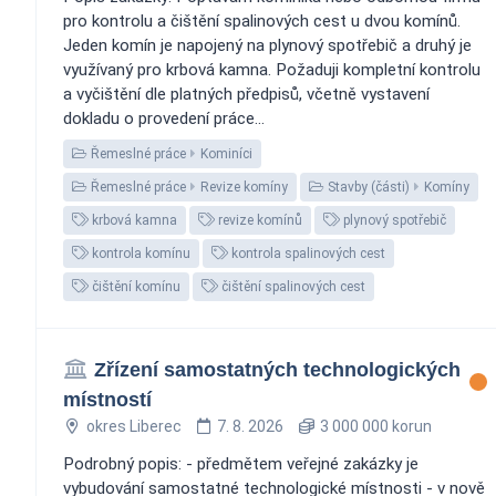
pro kontrolu a čištění spalinových cest u dvou komínů.
Jeden komín je napojený na plynový spotřebič a druhý je
využívaný pro krbová kamna. Požaduji kompletní kontrolu
a vyčištění dle platných předpisů, včetně vystavení
dokladu o provedení práce...
Řemeslné práce
Kominíci
Řemeslné práce
Revize komíny
Stavby (části)
Komíny
krbová kamna
revize komínů
plynový spotřebič
kontrola komínu
kontrola spalinových cest
čištění komínu
čištění spalinových cest
Zřízení samostatných technologických
místností
okres Liberec
7. 8. 2026
3 000 000 korun
Podrobný popis: - předmětem veřejné zakázky je
vybudování samostatné technologické místnosti - v nově