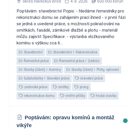
okres Havlíčkův Brod
4. 8. 2026
600 000 korun
Poptávám: stavebnictví Popis: - hledáme řemeslníky pro
rekonstrukci domu se zahájením prací ihned - v první fázi
se jedná o uvedené práce, s možností pokračování na
omítkách, fasádě, zámkové dlažbě a plotu - materiál
můžu zajistit Specifikace: - výstavba vložkovaného
komínu s výškou cca 6...
Stavebnictví
Stavebnictví
Rekonstrukce
Řemeslné práce
Řemeslné práce
Zedníci
Stavby (části)
Komíny
Stavby (části)
Ploty, oplocení
Subdodávky
Stavební práce
stavební práce
zednické práce
omítky
ytong
rekonstrukce domu
vnitřní příčky
hrubá stavba
Poptávám: opravu komínů a montáž
vikýře