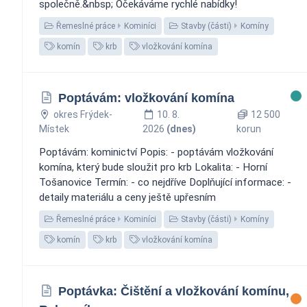
společně.&nbsp; Očekáváme rychlé nabídky!
Řemeslné práce
Kominíci
Stavby (části)
Komíny
komín
krb
vložkování komína
Poptávám: vložkování komína
okres Frýdek-
10. 8.
12 500
Místek
2026
(dnes)
korun
Poptávám: kominictví Popis: - poptávám vložkování
komína, který bude sloužit pro krb Lokalita: - Horní
Tošanovice Termín: - co nejdříve Doplňující informace: -
detaily materiálu a ceny ještě upřesním
Řemeslné práce
Kominíci
Stavby (části)
Komíny
komín
krb
vložkování komína
Poptávka: Čištění a vložkování komínu,