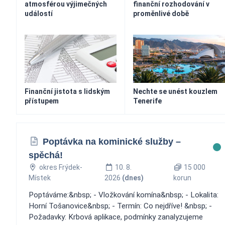
atmosférou výjimečných
finanční rozhodování v
událostí
proměnlivé době
Finanční jistota s lidským
Nechte se unést kouzlem
přístupem
Tenerife
Poptávka na kominické služby –
spěchá!
okres Frýdek-
10. 8.
15 000
Místek
2026
(dnes)
korun
Poptáváme:&nbsp; - Vložkování komína&nbsp; - Lokalita:
Horní Tošanovice&nbsp; - Termín: Co nejdříve! &nbsp; -
Požadavky: Krbová aplikace, podmínky zanalyzujeme