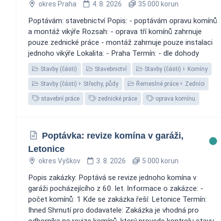
okres Praha
4. 8. 2026
35 000 korun
Poptávám: stavebnictví Popis: - poptávám opravu komínů
a montáž vikýře Rozsah: - oprava tří komínů zahrnuje
pouze zednické práce - montáž zahrnuje pouze instalaci
jednoho vikýře Lokalita: - Praha Termín: - dle dohody
Stavby (části)
Stavebnictví
Stavby (části)
Komíny
Stavby (části)
Střechy, půdy
Řemeslné práce
Zedníci
stavební práce
zednické práce
oprava komínu
Poptávka: revize komína v garáži,
Letonice
okres Vyškov
3. 8. 2026
5 000 korun
Popis zakázky: Poptává se revize jednoho komína v
garáži pocházejícího z 60. let. Informace o zakázce: -
počet komínů: 1 Kde se zakázka řeší: Letonice Termín:
Ihned Shrnutí pro dodavatele: Zakázka je vhodná pro
odborníka na revize komínů, který provede kontrolu stavu