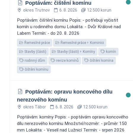
Poptávám: čištění komínu
okres Trutnov
6. 8. 2026
12 500 korun
Poptávám: čištění komínu Popis: - potřebuji vyčistit
komín u rodinného domu Lokalita: - Dvůr Králové nad
Labem Termín: - do 20. 8. 2026
Řemeslné práce
Řemeslné práce
Kominíci
Stavby (části)
Stavby (části)
Komíny
komín
rodinný dům
revize komínů
čištění komína
čištění komínu
Poptávám: opravu koncového dílu
nerezového komínu
okres Tábor
6. 8. 2026
12 500 korun
Poptávám: komíny Popis: - poptávám opravu koncového
dílu nerezového komínu Množství/rozměr: - průměr 150
mm Lokalita: - Veselí nad Lužnicí Termín: - srpen 2026