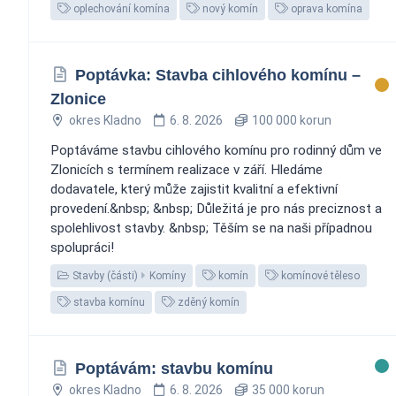
oplechování komína
nový komín
oprava komína
Poptávka: Stavba cihlového komínu –
Zlonice
okres Kladno
6. 8. 2026
100 000 korun
Poptáváme stavbu cihlového komínu pro rodinný dům ve
Zlonicích s termínem realizace v září. Hledáme
dodavatele, který může zajistit kvalitní a efektivní
provedení.&nbsp; &nbsp; Důležitá je pro nás preciznost a
spolehlivost stavby. &nbsp; Těším se na naši případnou
spolupráci!
Stavby (části)
Komíny
komín
komínové těleso
stavba komínu
zděný komín
Poptávám: stavbu komínu
okres Kladno
6. 8. 2026
35 000 korun