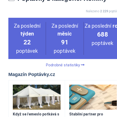
Nalezeno
2 229
poptá
Za poslední
Za poslední
Za poslední
r
týden
měsíc
688
22
91
poptávek
poptávek
poptávek
Podrobné statistiky
Magazín Poptávky.cz
Když se řemeslo potkává s
Stabilní partner pro