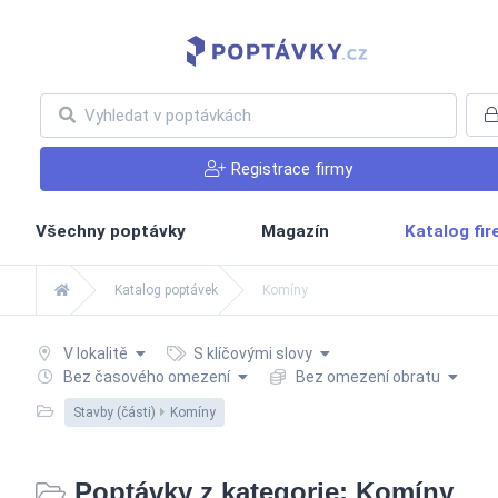
Registrace firmy
Všechny poptávky
Magazín
Katalog fi
Katalog poptávek
Komíny
V lokalitě
S klíčovými slovy
Bez časového omezení
Bez omezení obratu
Stavby (části)
Komíny
Poptávky z kategorie: Komíny