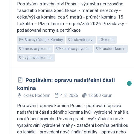
Poptávám: stavebnictví Popis: - výstavba nerezového
fasádního komína Specifikace: - materiál: nerezový -
délka/výška komína: cca 9 metrů - průměr komína: 15
Lokalita: - Plzeň Termín: - srpen/září 2026 Požadavky: -
požadované normy a certifikace
Stavby (části)
Komíny
stavebnictví
komín
nerezový komín
komínový systém
fasádní komín
výstavba komína
Poptávám: opravu nadstřešní části
komína
okres Hodonín
4. 8. 2026
12 500 korun
Poptávám: opravu komína Popis: - poptávám opravu
nadstřešní části zděného komína kvůli vydrolené maltě a
opotřebení povrchu Rozsah prací: - vyškrábání a nové
vyspárování vydrolené malty - zatažení komína perlinkou
do lepidla - provedení nové finální omítky - oprava nebo