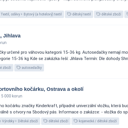
Textil, oděvy
Bytový (a hotelový) textil
dětský textil
dětské zboží
 Jihlava
orun
ky určené pro váhovou kategorii 15-36 kg. Autosedačky nemají m
orie 15-36 kg Kde se zakázka řeší: Jihlava Termín: Dle dohody Shrnu
é zboží
autosedačky
rtovního kočárku, Ostrava a okolí
5 000 korun
o kočárku značky Kinderkraft, případně univerzální vložku, která bu
deálně s otvory na 5bodový pás. Informace o zakázce: - vložka do sp
Výrobky
Dětské zboží
dětské zboží
kojenecké / dětské zboží