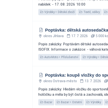
nabídek: - 17. 08. 2026 10:00
Výrobky
Dětské zboží
Textil, oděvy
Poptávka: dětská autosedačka,
okres Jihlava
17. 7. 2026
5 000 k
Popis zakázky: Poptávám dětské autosedač
ISOFIX. Informace o zakázce: - váhová kateg
Auto-Moto
Příslušenství
Výrobky
Dětsk
Poptávka: koupě vložky do spo
okres Ostrava-město
13. 7. 2026
Popis zakázky: Hledám vložku do sportovníh
holčičku a měla by být čistá a zachovalá, i
Bazar
Bazar
Ostatní
Výrobky