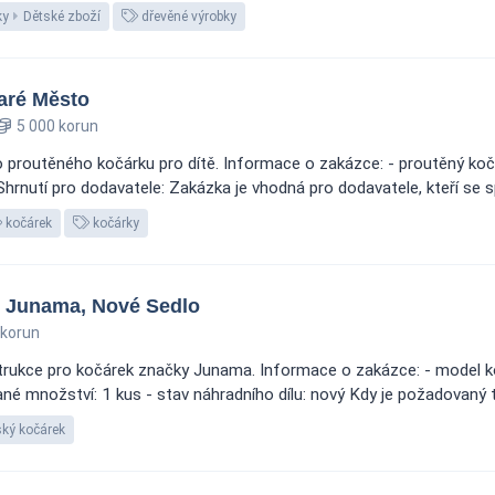
ky
Dětské zboží
dřevěné výrobky
taré Město
5 000 korun
 proutěného kočárku pro dítě. Informace o zakázce: - proutěný koč
hrnutí pro dodavatele: Zakázka je vhodná pro dodavatele, kteří se spe
kočárek
kočárky
u Junama, Nové Sedlo
 korun
rukce pro kočárek značky Junama. Informace o zakázce: - model ko
ané množství: 1 kus - stav náhradního dílu: nový Kdy je požadovaný t
ký kočárek