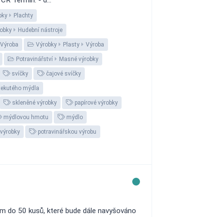
ČR Termín: - d...
bky
Plachty
obky
Hudební nástroje
Výroba
Výrobky
Plasty
Výroba
Potravinářství
Masné výrobky
svíčky
čajové svíčky
 tekutého mýdla
skleněné výrobky
papírové výrobky
mýdlovou hmotu
mýdlo
 výrobky
potravinářskou výrobu
m do 50 kusů, které bude dále navyšováno