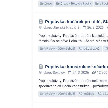
Dřevo
Dřevo
Hotové výrobky
Výrob
Poptávka: kočárek pro dítě, S
okres Uherské Hradiště
26. 3. 2026
Popis zakázky: Poptávám dodání klasického
termín: Co nejdříve Lokalita: - Staré Město S
Výrobky
Dětské zboží
dětské zboží
Poptávka: konstrukce kočárk
okres Sokolov
24. 3. 2026
12 500
Popis zakázky: Poptávám dodání celé konst
specifikace dílu: celá konstrukce - požadov
Výrobky
Dětské zboží
kočárek
děts