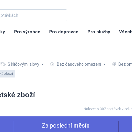
íky
Pro výrobce
Pro dopravce
Pro služby
Všech
S klíčovými slovy
Bez časového omezení
Bez om
ké zboží
ětské zboží
Nalezeno
307
poptávek
v cel
Za poslední
měsíc