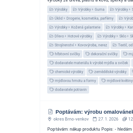
výrobky ze dřeva, plastu a kovu, šperky a da
Výrobky
Výrobky
Guma
Výrobky
Úklid
Drogerie, kosmetika, parfémy
Výrob
Výrobky
Kožená galanterie
Výrobky
Kan
Dřevo
Hotové výrobky
Výrobky
Sklo
S
Strojírenství
Kovovýroba, nerez
Textil, o
hřbitovní svíčky
dekorační svíčky
mý
dodavatele materiálu k výrobě mýdla a svíček
chemické výrobky
zemědělské výrobky
mýdlovou hmotu a formy
mýdlové květiny
dodavatele potravin
Poptávám: výrobu omalovánek,
okres Brno-venkov
27. 1. 2026
12
Poptávám: nákup produktu Popis: - hledám