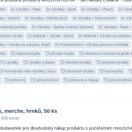
lší podobné produkty Množství/rozměr: - dle nabídky Lokalita: - celá 
Sklo
Výrobky
Papír
Výrobky
Sport
Výrobky
Plasty
Výro
ky
Ostatní
Výrobky
Dětské zboží
Výrobky
Zdravotnictví
Výr
celářské potřeby
Výrobky
Šperky, hodinky, bižuterie
Výrobky
Papír
klářská výroba
Nábytek
Výroba - skříně
Nábytek
Výroba na zakázku
děvy
Výroba na zakázku, krejčí
Potravinářství
Výroba potravin a lahůdek
dla
dárkové mýdla
přírodní mýdla
dávkovací zařízení na plnění
výrobky
výrobky z plastu
dřevěné výrobky
plastové výrobky
kovovýrobu nebo výrobky z kovu
betonové výrobky
kovovýrobu
potraviny
potravinářství
potraviny a nápoje
potravinářské
 merche, hrnků, 50 ks
 500 korun
 dodavatele pro dlouhodobý nákup produktu s počátečním množství