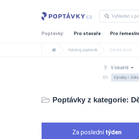
Poptávky:
Pro stavaře
Pro řemesln
Katalog poptávek
Dětské zboží
V lokalitě
Výrobky
Děts
Poptávky z kategorie: D
Za poslední
týden