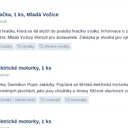
ačka, 1 ks, Mladá Vožice
orun
hračku, která se dá složit do podoby hracího stolku. Informace o za
ita: Mladá Vožice Shrnutí pro dodavatele: Zakázka je vhodná pro výr
 hračky
výrobky
dřevěné výrobky
trické motorky, 1 ks
korun
rka, Damníkov Popis zakázky: Poptává se dětská elektrická motorka 
vněných plochách, jako jsou chodníky a terasy. Klíčové vlastnosti zahr
Výrobky
Dětské zboží
motocykl
motocykly
trické motorky, 1 ks