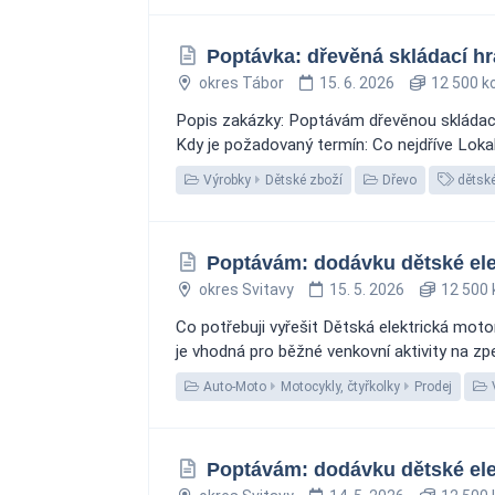
Poptávka: dřevěná skládací hr
okres Tábor
15. 6. 2026
12 500 k
Popis zakázky: Poptávám dřevěnou skládací 
Kdy je požadovaný termín: Co nejdříve Lokal
Výrobky
Dětské zboží
Dřevo
dětské
Poptávám: dodávku dětské elek
okres Svitavy
15. 5. 2026
12 500 
Co potřebuji vyřešit Dětská elektrická moto
je vhodná pro běžné venkovní aktivity na zpe
Auto-Moto
Motocykly, čtyřkolky
Prodej
Poptávám: dodávku dětské elek