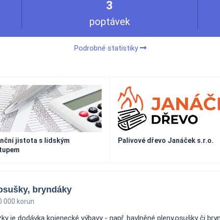
3
poptávek
Podrobné statistiky
nční jistota s lidským
Palivové dřevo Janáček s.r.o.
stupem
 osušky, bryndáky
 000 korun
y je dodávka kojenecké výbavy - např. bavlněné pleny,osušky či bryn