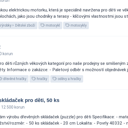
korun
u elektrickou motorku, která je speciálně navržena pro děti ve věk
lochách, jako jsou chodníky a terasy - klíčovými vlastnostmi jsou st
Výrobky
Dětské zboží
motocykl
motocykly
R
0 korun
o děti různých věkových kategorií pro naše prodejny se smíšeným
y. Informace o zakázce: - Paletový odběr s možností objednávek již
dřevěné hračky
hračky
oděvy a hračky
kládaček pro děti, 50 ks
12 500 korun
 výrobu dřevěných skládaček (puzzle) pro děti Specifikace: - materiá
tví/rozměr: - 50 ks skládaček - 20 cm Lokalita: - Povrly 40332 - n