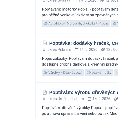
okres Svitavy
14. 5. 2026
12 500 
Poptávám: motorky Popis: - poptávám dětsko
pro běžné venkovní aktivity na zpevněných p
Auto-Moto
Motocykly, čtyřkolky
Prodej
Poptávka: dodávky hraček, Č
okres Příbram
11. 5. 2026
125 00
Popis zakázky: Poptávám dodávky hraček pr
dostupné drobné dárkové a kreativní předmět
Výrobky
Dětské zboží
dětské hračky
Poptávám: výrobu dřevěných s
okres Ústí nad Labem
14. 4. 2026
Poptávám: dřevěné výrobky Popis: - poptávám
povrchová úprava: barvení nebo potisk Množs