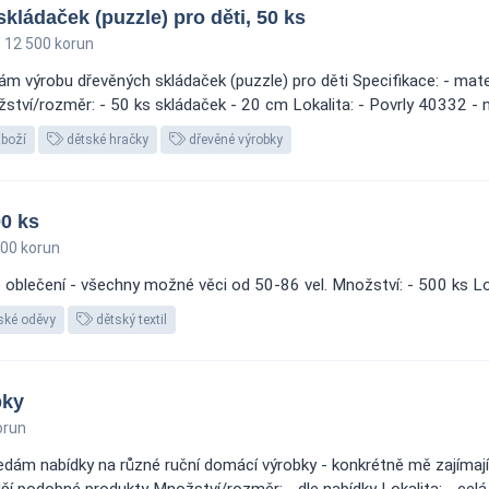
ládaček (puzzle) pro děti, 50 ks
12 500 korun
 výrobu dřevěných skládaček (puzzle) pro děti Specifikace: - materiá
tví/rozměr: - 50 ks skládaček - 20 cm Lokalita: - Povrly 40332 - n
zboží
dětské hračky
dřevěné výrobky
0 ks
00 korun
blečení - všechny možné věci od 50-86 vel. Množství: - 500 ks Loka
ské oděvy
dětský textil
bky
orun
ám nabídky na různé ruční domácí výrobky - konkrétně mě zajímají šit