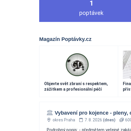
1
poptávek
Magazín Poptávky.cz
Objevte svět zbraní s respektem,
Fina
zážitkem a profesionální péčí
pří
Vybavení pro kojence - pleny,
okres Praha
7. 8. 2026
(dnes)
600
Podrobný popis: - předmětem veřejné zakázk