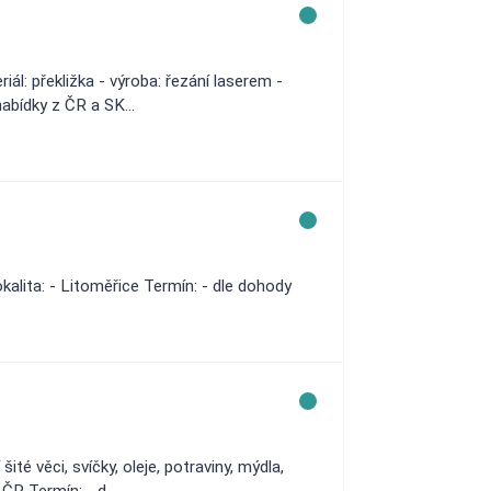
l: překližka - výroba: řezání laserem -
abídky z ČR a SK...
lita: - Litoměřice Termín: - dle dohody
é věci, svíčky, oleje, potraviny, mýdla,