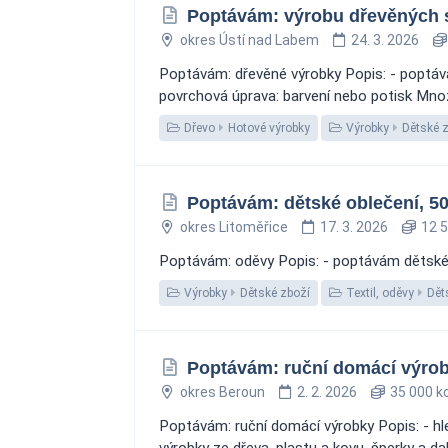
Poptávám: výrobu dřevěných sk
okres Ústí nad Labem
24. 3. 2026
Poptávám: dřevěné výrobky Popis: - poptávám
povrchová úprava: barvení nebo potisk Množs
Dřevo
Hotové výrobky
Výrobky
Dětské 
Poptávám: dětské oblečení, 50
okres Litoměřice
17. 3. 2026
12 5
Poptávám: oděvy Popis: - poptávám dětské o
Výrobky
Dětské zboží
Textil, oděvy
Dět
Poptávám: ruční domácí výro
okres Beroun
2. 2. 2026
35 000 k
Poptávám: ruční domácí výrobky Popis: - hled