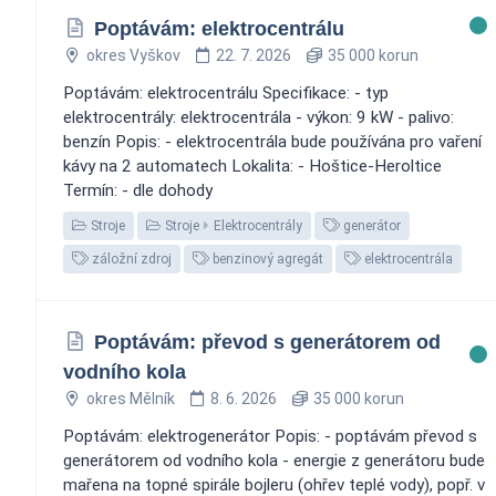
Poptávám: elektrocentrálu
okres Vyškov
22. 7. 2026
35 000 korun
Poptávám: elektrocentrálu Specifikace: - typ
elektrocentrály: elektrocentrála - výkon: 9 kW - palivo:
benzín Popis: - elektrocentrála bude používána pro vaření
kávy na 2 automatech Lokalita: - Hoštice-Heroltice
Termín: - dle dohody
Stroje
Stroje
Elektrocentrály
generátor
záložní zdroj
benzinový agregát
elektrocentrála
Poptávám: převod s generátorem od
vodního kola
okres Mělník
8. 6. 2026
35 000 korun
Poptávám: elektrogenerátor Popis: - poptávám převod s
generátorem od vodního kola - energie z generátoru bude
mařena na topné spirále bojleru (ohřev teplé vody), popř. v