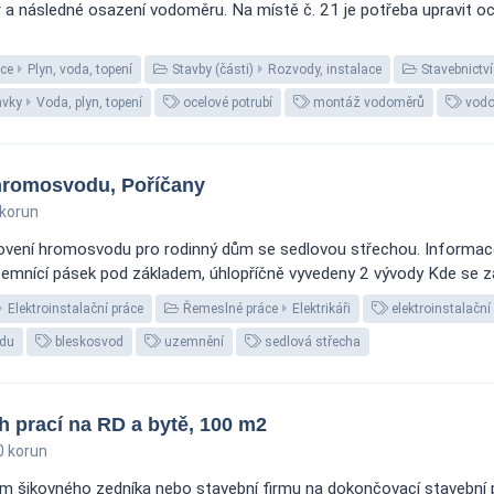
r a následné osazení vodoměru. Na místě č. 21 je potřeba upravit
ce
Plyn, voda, topení
Stavby (části)
Rozvody, instalace
Stavebnictví
vky
Voda, plyn, topení
ocelové potrubí
montáž vodoměrů
vodo
hromosvodu, Poříčany
korun
vení hromosvodu pro rodinný dům se sedlovou střechou. Informace 
emnící pásek pod základem, úhlopříčně vyvedeny 2 vývody Kde se zaká
Elektroinstalační práce
Řemeslné práce
Elektrikáři
elektroinstalační
odu
bleskosvod
uzemnění
sedlová střecha
h prací na RD a bytě, 100 m2
 korun
 šikovného zedníka nebo stavební firmu na dokončovací stavební prá