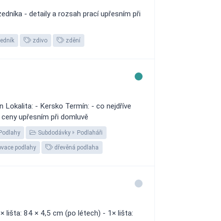
dníka - detaily a rozsah prací upřesním při
edník
zdivo
zdění
okalita: - Kersko Termín: - co nejdříve
o ceny upřesním při domluvě
Podlahy
Subdodávky
Podlaháři
vace podlahy
dřevěná podlaha
lišta: 84 × 4,5 cm (po létech) - 1× lišta: