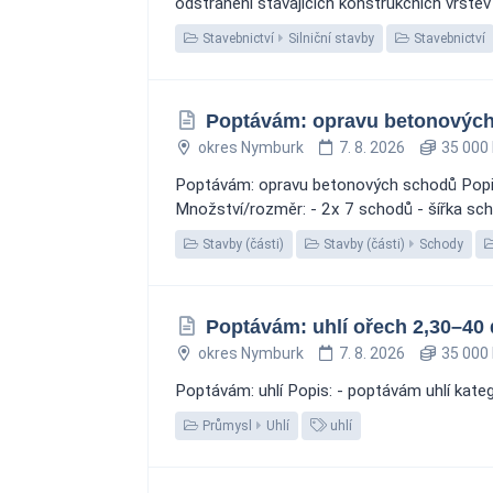
odstranění stávajících konstrukčních vrste
Stavebnictví
Silniční stavby
Stavebnictví
Poptávám: opravu betonovýc
okres Nymburk
7. 8. 2026
35 000 
Poptávám: opravu betonových schodů Popis: 
Množství/rozměr: - 2x 7 schodů - šířka sch
Stavby (části)
Stavby (části)
Schody
Poptávám: uhlí ořech 2,30–40 
okres Nymburk
7. 8. 2026
35 000 
Poptávám: uhlí Popis: - poptávám uhlí kate
Průmysl
Uhlí
uhlí