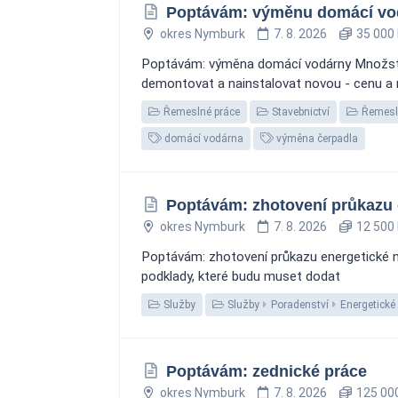
Poptávám: výměnu domácí vo
okres Nymburk
7. 8. 2026
35 000 
Poptávám: výměna domácí vodárny Množství/r
demontovat a nainstalovat novou - cenu a
Řemeslné práce
Stavebnictví
Řemesl
domácí vodárna
výměna čerpadla
Poptávám: zhotovení průkazu 
okres Nymburk
7. 8. 2026
12 500 
Poptávám: zhotovení průkazu energetické ná
podklady, které budu muset dodat
Služby
Služby
Poradenství
Energetické
Poptávám: zednické práce
okres Nymburk
7. 8. 2026
125 000