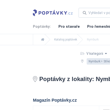
Poptávky:
Pro stavaře
Pro řemesln
Katalog poptávek
Nymburk
V kategorii
Nymburk
Stře
Poptávky z lokality: Nym
Magazín Poptávky.cz