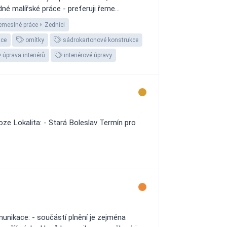
é malířské práce - preferuji řeme...
meslné práce
Zedníci
áce
omítky
sádrokartonové konstrukce
úprava interiérů
interiérové úpravy
oze Lokalita: - Stará Boleslav Termín pro
munikace: - součástí plnění je zejména