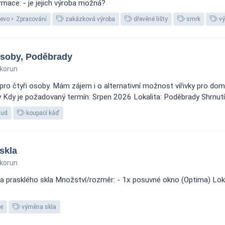
rmace: - je jejich výroba možná?
evo
Zpracování
zakázková výroba
dřevěné lišty
smrk
vý
osoby, Poděbrady
korun
ro čtyři osoby. Mám zájem i o alternativní možnost vířivky pro dom
 Kdy je požadovaný termín: Srpen 2026 Lokalita: Poděbrady Shrnutí 
sud
koupací káď
skla
korun
 prasklého skla Množství/rozměr: - 1x posuvné okno (Optima) Lokali
ce
výměna skla