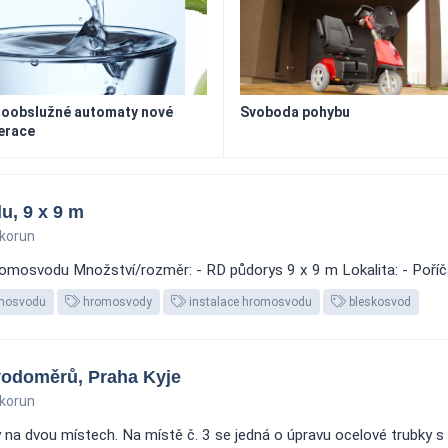
oobslužné automaty nové
Svoboda pohybu
erace
, 9 x 9 m
korun
mosvodu Množství/rozměr: - RD půdorys 9 x 9 m Lokalita: - Poříč
mosvodu
hromosvody
instalace hromosvodu
bleskosvod
 vodoměrů, Praha Kyje
korun
na dvou místech. Na místě č. 3 se jedná o úpravu ocelové trubky s