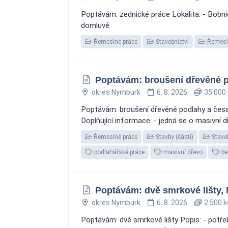
Poptávám: zednické práce Lokalita: - Bobni
domluvě
Řemeslné práce
Stavebnictví
Řemesl
Poptávám: broušení dřevěné p
okres Nymburk
6. 8. 2026
35 000 
Poptávám: broušení dřevěné podlahy a česa
Doplňující informace: - jedná se o masivní
Řemeslné práce
Stavby (části)
Staveb
podlahářské práce
masivní dřevo
be
Poptávám: dvě smrkové lišty, 
okres Nymburk
6. 8. 2026
2 500 k
Poptávám: dvě smrkové lišty Popis: - potřeb