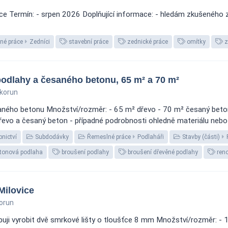
ce Termín: - srpen 2026 Doplňující informace: - hledám zkušeného ze
né práce
Zedníci
stavební práce
zednické práce
omítky
z
odlahy a česaného betonu, 65 m² a 70 m²
korun
ného betonu Množství/rozměr: - 65 m² dřevo - 70 m² česaný beton L
 dřevo a česaný beton - případné podrobnosti ohledně materiálu neb
nictví
Subdodávky
Řemeslné práce
Podlaháři
Stavby (části)
tonová podlaha
broušení podlahy
broušení dřevěné podlahy
reno
Milovice
orun
uji vyrobit dvě smrkové lišty o tloušťce 8 mm Množství/rozměr: - 1× 