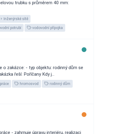
 ocelovou trubku s průměrem 40 mm:
Inženýrské sítě
vodní potrubí
vodovodní přípojka
o zakázce: - typ objektu: rodinný dům se
zka řeší: Poříčany Kdy j...
 práce
hromosvod
rodinný dům
ce - zahrnuje úpravu interiéru, realizaci