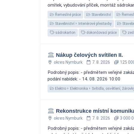
omítek, vybudování příček, montáž sádrokart
Řemeslné práce
Stavebnictví
Řemesl
Stavebnictví
Interiérové přestavby
Stavebn
sádrokarton
dokončovací práce
zed
Nákup čelových svítilen II.
okres Nymburk
7. 8. 2026
125 000
Podrobný popis: - předmětem veřejné zakázky
podání nabídek: - 14. 08. 2026 10:00
Elektro
Elektronika
Svítidla, osvětlení, žárovk
Rekonstrukce místní komunik
okres Nymburk
7. 8. 2026
3 000 0
Podrobný popis: - předmětem veřejné zakázky