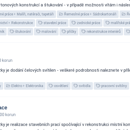
onových konstrukcí a štukování - v případě možnosti vítám i následn
né práce
Malíři, natěrači, tapetáři
Řemeslné práce
Sádrokartonáři
Ře
ictví
Rekonstrukce
stavební práce
zednické práce
malířské pr
ník
štukování
malování
příčky
rekonstrukce interiérů
 korun
 je dodání čelových svítilen - veškeré podrobnosti naleznete v příl
y
Elektro
Elektronika
osvětlení
svítidla
pracovní svítilny
ace
00 korun
 je realizace stavebních prací spočívající v rekonstrukci místní ko