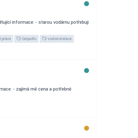
jící informace: - starou vodárnu potřebuji
é práce
čerpadlo
vodoinstalace
rmace: - zajímá mě cena a potřebné