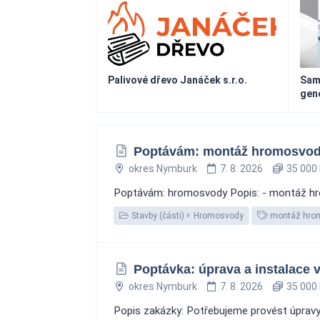
Palivové dřevo Janáček s.r.o.
Sam
gen
Poptávám: montáž hromosvodu
okres Nymburk
7. 8. 2026
35 000 
Poptávám: hromosvody Popis: - montáž hro
Stavby (části)
Hromosvody
montáž hro
Poptávka: úprava a instalace
okres Nymburk
7. 8. 2026
35 000 
Popis zakázky: Potřebujeme provést úpravy 