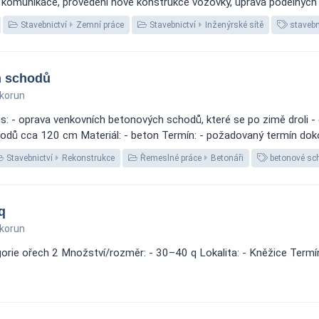
v komunikace, provedení nové konstrukce vozovky, úprava podélných a
Stavebnictví
Zemní práce
Stavebnictví
Inženýrské sítě
stavebn
h schodů
korun
- oprava venkovních betonových schodů, které se po zimě droli - cí
odů cca 120 cm Materiál: - beton Termín: - požadovaný termín dokon
Stavebnictví
Rekonstrukce
Řemeslné práce
Betonáři
betonové sc
q
korun
gorie ořech 2 Množství/rozměr: - 30–40 q Lokalita: - Kněžice Termín