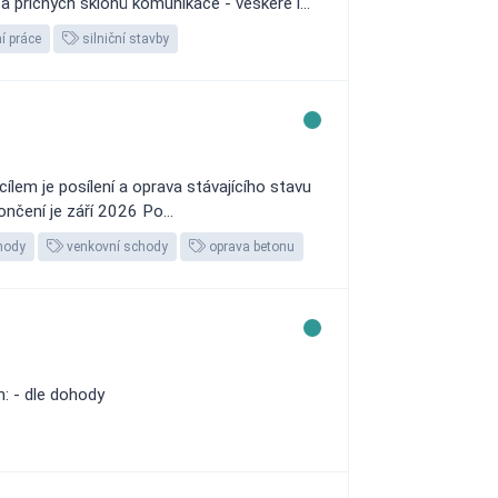
 příčných sklonů komunikace - veškeré i...
í práce
silniční stavby
lem je posílení a oprava stávajícího stavu
čení je září 2026 Po...
hody
venkovní schody
oprava betonu
: - dle dohody