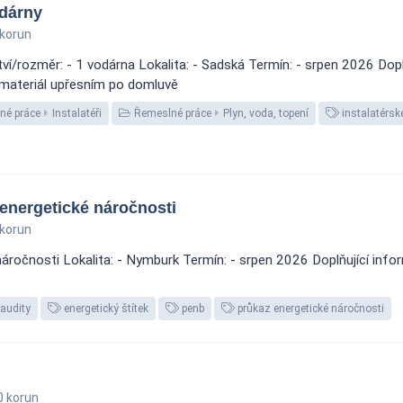
dárny
korun
ozměr: - 1 vodárna Lokalita: - Sadská Termín: - srpen 2026 Doplňu
 materiál upřesním po domluvě
né práce
Instalatéři
Řemeslné práce
Plyn, voda, topení
instalatérsk
energetické náročnosti
korun
ročnosti Lokalita: - Nymburk Termín: - srpen 2026 Doplňující info
 audity
energetický štítek
penb
průkaz energetické náročnosti
 korun