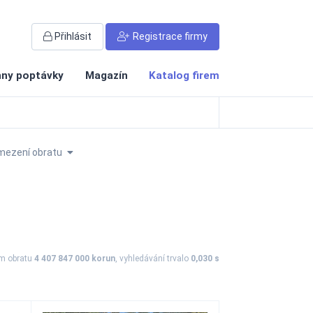
Přihlásit
Registrace firmy
ny poptávky
Magazín
Katalog firem
mezení obratu
ém obratu
4 407 847 000 korun
, vyhledávání trvalo
0,030 s