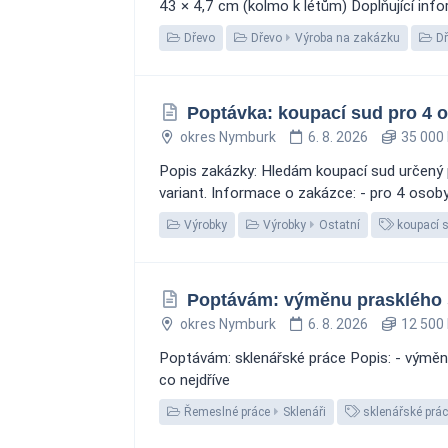
43 × 4,7 cm (kolmo k létům) Doplňující info
Dřevo
Dřevo
Výroba na zakázku
Dř
Poptávka: koupací sud pro 4 
okres Nymburk
6. 8. 2026
35 000 
Popis zakázky: Hledám koupací sud určený p
variant. Informace o zakázce: - pro 4 osoby
Výrobky
Výrobky
Ostatní
koupací 
Poptávám: výměnu prasklého 
okres Nymburk
6. 8. 2026
12 500 
Poptávám: sklenářské práce Popis: - výměna
co nejdříve
Řemeslné práce
Sklenáři
sklenářské prá