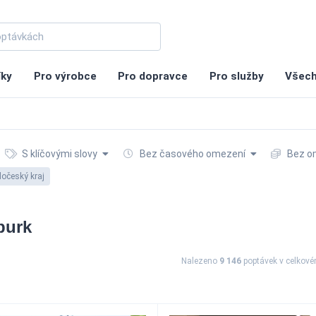
íky
Pro výrobce
Pro dopravce
Pro služby
Všech
S klíčovými slovy
Bez časového omezení
Bez o
dočeský kraj
burk
Nalezeno
9 146
poptávek
v celkov