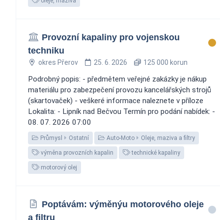
oleje, maziva
Provozní kapaliny pro vojenskou
techniku
okres Přerov
25. 6. 2026
125 000 korun
Podrobný popis: - předmětem veřejné zakázky je nákup
materiálu pro zabezpečení provozu kancelářských strojů
(skartovaček) - veškeré informace naleznete v příloze
Lokalita: - Lipník nad Bečvou Termín pro podání nabídek: -
08. 07. 2026 07:00
Průmysl
Ostatní
Auto-Moto
Oleje, maziva a filtry
výměna provozních kapalin
technické kapaliny
motorový olej
Poptávám: výměnýu motorového oleje
a filtru