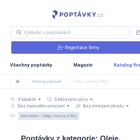
Registrace firmy
Všechny poptávky
Magazín
Katalog fi
Katalog poptávek
Oleje, maziva a filtry
V lokalitě
S klíčovými slovy
Bez časového omezení
Bez omezení obratu
Auto-Moto
Oleje, maziva a filtry
Poptávky z kategorie: Oleje,