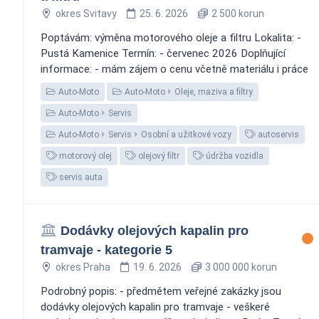
okres Svitavy
25. 6. 2026
2 500 korun
Poptávám: výměna motorového oleje a filtru Lokalita: -
Pustá Kamenice Termín: - červenec 2026 Doplňující
informace: - mám zájem o cenu včetně materiálu i práce
Auto-Moto
Auto-Moto
Oleje, maziva a filtry
Auto-Moto
Servis
Auto-Moto
Servis
Osobní a užitkové vozy
autoservis
motorový olej
olejový filtr
údržba vozidla
servis auta
Dodávky olejových kapalin pro
tramvaje - kategorie 5
okres Praha
19. 6. 2026
3 000 000 korun
Podrobný popis: - předmětem veřejné zakázky jsou
dodávky olejových kapalin pro tramvaje - veškeré