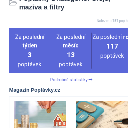
maziva a filtry
Nalezeno
757
poptá
Za poslední
Za poslední
Za poslední
r
týden
měsíc
117
3
13
poptávek
poptávek
poptávek
Podrobné statistiky
Magazín Poptávky.cz