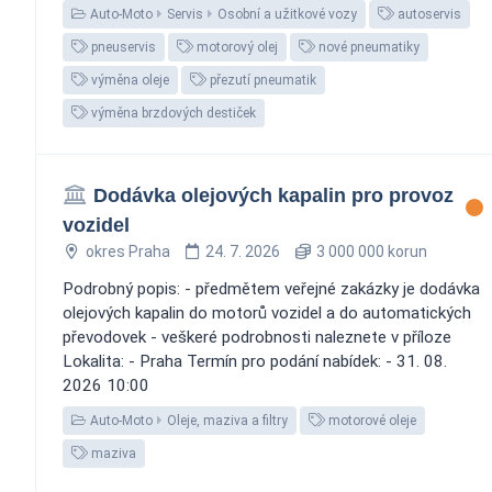
Auto-Moto
Servis
Osobní a užitkové vozy
autoservis
pneuservis
motorový olej
nové pneumatiky
výměna oleje
přezutí pneumatik
výměna brzdových destiček
Dodávka olejových kapalin pro provoz
vozidel
okres Praha
24. 7. 2026
3 000 000 korun
Podrobný popis: - předmětem veřejné zakázky je dodávka
olejových kapalin do motorů vozidel a do automatických
převodovek - veškeré podrobnosti naleznete v příloze
Lokalita: - Praha Termín pro podání nabídek: - 31. 08.
2026 10:00
Auto-Moto
Oleje, maziva a filtry
motorové oleje
maziva