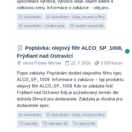
specifikace výrobce, výrobce oleje, objem balení a
celkovou cenu. Informace o zakázce: - olej pro...
Auto-Moto
Auto-Moto
Oleje, maziva a filtry
Auto-Moto
Osobní auta
osobní automobil
Poptávka: olejový filtr ALCO_SP_1008,
Frýdlant nad Ostravicí
okres Frýdek-Místek
22. 7. 2026
5 000 korun
Popis zakázky: Poptávám dodání olejového filtru typu
ALCO_SP_1008. Informace o zakázce: - typ produktu:
olejový filtr ALCO_SP_1008 Kde se zakázka řeší:
Frýdlant nad Ostravicí Kdy je požadovaný termín: dle
dohody Shrnutí pro dodavatele: Zakázka je vhodná pro
dodavatele spec...
Auto-Moto
Auto-Moto
Oleje, maziva a filtry
autodíly
náhradní díl
olejový filtr