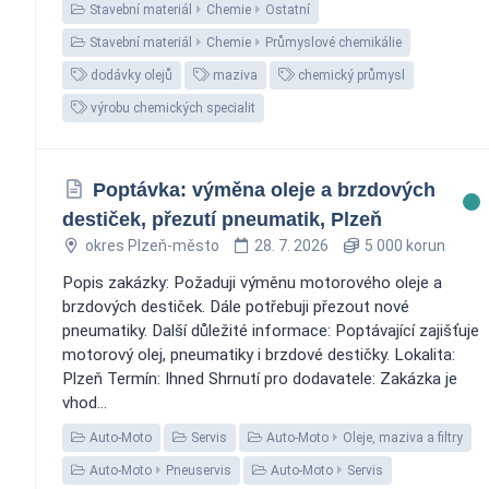
Stavební materiál
Chemie
Ostatní
Stavební materiál
Chemie
Průmyslové chemikálie
dodávky olejů
maziva
chemický průmysl
výrobu chemických specialit
Poptávka: výměna oleje a brzdových
destiček, přezutí pneumatik, Plzeň
okres Plzeň-město
28. 7. 2026
5 000 korun
Popis zakázky: Požaduji výměnu motorového oleje a
brzdových destiček. Dále potřebuji přezout nové
pneumatiky. Další důležité informace: Poptávající zajišťuje
motorový olej, pneumatiky i brzdové destičky. Lokalita:
Plzeň Termín: Ihned Shrnutí pro dodavatele: Zakázka je
vhod...
Auto-Moto
Servis
Auto-Moto
Oleje, maziva a filtry
Auto-Moto
Pneuservis
Auto-Moto
Servis