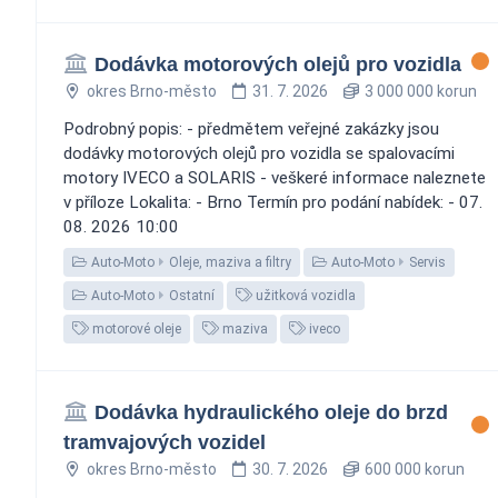
Dodávka motorových olejů pro vozidla
okres Brno-město
31. 7. 2026
3 000 000 korun
Podrobný popis: - předmětem veřejné zakázky jsou
dodávky motorových olejů pro vozidla se spalovacími
motory IVECO a SOLARIS - veškeré informace naleznete
v příloze Lokalita: - Brno Termín pro podání nabídek: - 07.
08. 2026 10:00
Auto-Moto
Oleje, maziva a filtry
Auto-Moto
Servis
Auto-Moto
Ostatní
užitková vozidla
motorové oleje
maziva
iveco
Dodávka hydraulického oleje do brzd
tramvajových vozidel
okres Brno-město
30. 7. 2026
600 000 korun