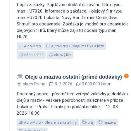
Popis zakázky: Poptávám dodání olejového filtru typu
man HU7020. Informace o zakázce: - olejový filtr typu
man HU7020 Lokalita: Nový Bor Termín: Co nejdříve
Shrnutí pro dodavatele: Zakázka je vhodná pro dodavatele
olejových filtrů, který může zajistit dodání typu man
HU70...
Auto-Moto
Auto-Moto
Oleje, maziva a filtry
náhradní díl
olejový filtr
Oleje a maziva ostatní (přímé dodávky)
okres Praha
8. 7. 2026
3 000 000 korun
Podrobný popis: - předmětem veřejné zakázky je dodávka
olejů a maziv - veškeré podrobnosti naleznete v příloze
Lokalita: - Praha Termín pro podání nabídek: - 12. 08.
2026 18:00
Auto-Moto
Oleje, maziva a filtry
olej
maziva