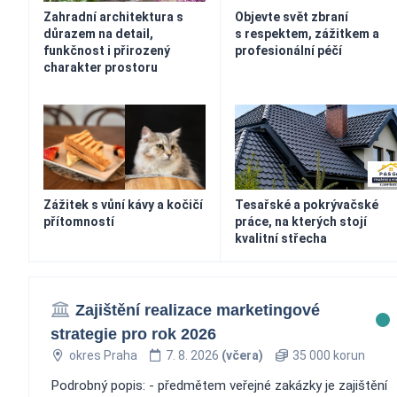
Zahradní architektura s
Objevte svět zbraní
důrazem na detail,
s respektem, zážitkem a
funkčnost i přirozený
profesionální péčí
charakter prostoru
Zážitek s vůní kávy a kočičí
Tesařské a pokrývačské
přítomností
práce, na kterých stojí
kvalitní střecha
Zajištění realizace marketingové
strategie pro rok 2026
okres Praha
7. 8. 2026
(včera)
35 000 korun
Podrobný popis: - předmětem veřejné zakázky je zajištění