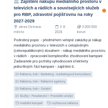
Zajištění nákupu mediálního prostoru v
televizích a rádiích a souvisejících služeb
pro RBP, zdravotní pojišťovnu na roky
2027-2029
okres Ostrava-
3. 8.
3 000 000
město
2026
korun
Podrobný popis: - předmětem veřejné zakázky je nákup
mediálního prostoru v televizích s celoplošným
(celorepublikovým) dosahem - nákup mediálního prostoru
v rádiích - zpracování komplexního zhodnocení kampaní
Zadavatele pro potřeby vyhodnocení efektivity
jednotlivých fází kampaní - zajištění d...
Reklama, tisk
Marketing - marketingová komunikace
Reklama, tisk
Reklamní agentury
Reklama, tisk
Ostatní
Služby
Poradenství
Provádění analýz
mediální kampaň
rozhlasová reklama