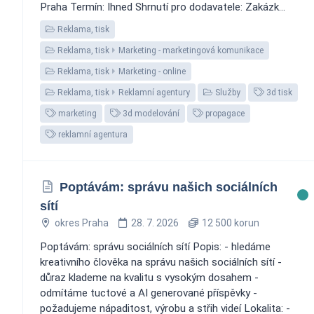
Praha Termín: Ihned Shrnutí pro dodavatele: Zakázk...
Reklama, tisk
Reklama, tisk
Marketing - marketingová komunikace
Reklama, tisk
Marketing - online
Reklama, tisk
Reklamní agentury
Služby
3d tisk
marketing
3d modelování
propagace
reklamní agentura
Poptávám: správu našich sociálních
sítí
okres Praha
28. 7. 2026
12 500 korun
Poptávám: správu sociálních sítí Popis: - hledáme
kreativního člověka na správu našich sociálních sítí -
důraz klademe na kvalitu s vysokým dosahem -
odmítáme tuctové a AI generované příspěvky -
požadujeme nápaditost, výrobu a střih videí Lokalita: -