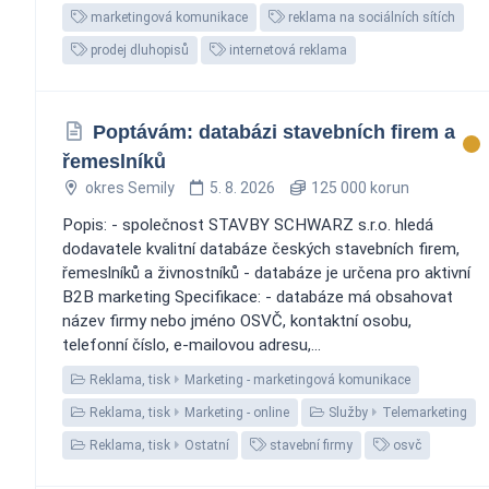
marketingová komunikace
reklama na sociálních sítích
prodej dluhopisů
internetová reklama
Poptávám: databázi stavebních firem a
řemeslníků
okres Semily
5. 8. 2026
125 000 korun
Popis: - společnost STAVBY SCHWARZ s.r.o. hledá
dodavatele kvalitní databáze českých stavebních firem,
řemeslníků a živnostníků - databáze je určena pro aktivní
B2B marketing Specifikace: - databáze má obsahovat
název firmy nebo jméno OSVČ, kontaktní osobu,
telefonní číslo, e-mailovou adresu,...
Reklama, tisk
Marketing - marketingová komunikace
Reklama, tisk
Marketing - online
Služby
Telemarketing
Reklama, tisk
Ostatní
stavební firmy
osvč