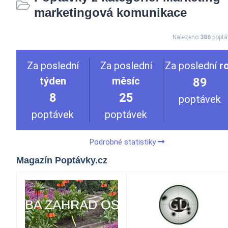
marketingová komunikace
Nalezeno
386
poptá
Za poslední
Za poslední
Za poslední
r
týden
měsíc
89
8
25
poptávek
poptávek
poptávek
Podrobné statistiky
Magazín Poptávky.cz