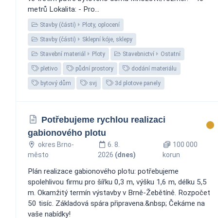
metrů Lokalita: - Pro...
Stavby (části)
Ploty, oplocení
Stavby (části)
Sklepní kóje, sklepy
Stavební materiál
Ploty
Stavebnictví
Ostatní
pletivo
půdní prostory
dodání materiálu
bytový dům
svj
3d plotove panely
Potřebujeme rychlou realizaci
gabionového plotu
okres Brno-
6. 8.
100 000
město
2026
(dnes)
korun
Plán realizace gabionového plotu: potřebujeme
spolehlivou firmu pro šířku 0,3 m, výšku 1,6 m, délku 5,5
m. Okamžitý termín výstavby v Brně-Žebětíně. Rozpočet
50 tisíc. Základová spára připravena.&nbsp; Čekáme na
vaše nabídky!