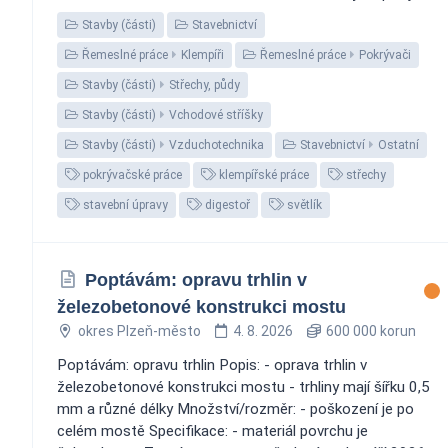
Stavby (části)
Stavebnictví
Řemeslné práce
Klempíři
Řemeslné práce
Pokrývači
Stavby (části)
Střechy, půdy
Stavby (části)
Vchodové stříšky
Stavby (části)
Vzduchotechnika
Stavebnictví
Ostatní
pokrývačské práce
klempířské práce
střechy
stavební úpravy
digestoř
světlík
Poptávám: opravu trhlin v
železobetonové konstrukci mostu
okres Plzeň-město
4. 8. 2026
600 000 korun
Poptávám: opravu trhlin Popis: - oprava trhlin v
železobetonové konstrukci mostu - trhliny mají šířku 0,5
mm a různé délky Množství/rozměr: - poškození je po
celém mostě Specifikace: - materiál povrchu je