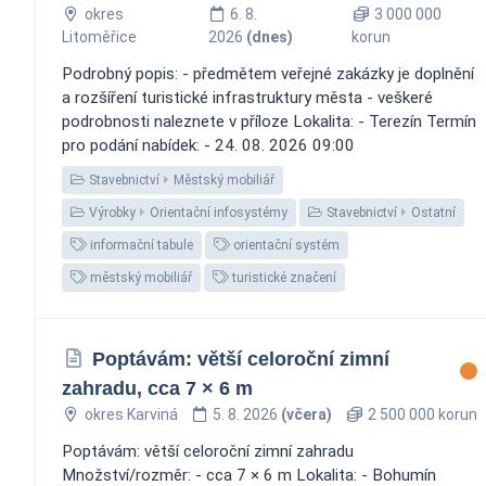
okres
6. 8.
3 000 000
Litoměřice
2026
(dnes)
korun
Podrobný popis: - předmětem veřejné zakázky je doplnění
a rozšíření turistické infrastruktury města - veškeré
podrobnosti naleznete v příloze Lokalita: - Terezín Termín
pro podání nabídek: - 24. 08. 2026 09:00
Stavebnictví
Městský mobiliář
Výrobky
Orientační infosystémy
Stavebnictví
Ostatní
informační tabule
orientační systém
městský mobiliář
turistické značení
Poptávám: větší celoroční zimní
zahradu, cca 7 × 6 m
okres Karviná
5. 8. 2026
(včera)
2 500 000 korun
Poptávám: větší celoroční zimní zahradu
Množství/rozměr: - cca 7 × 6 m Lokalita: - Bohumín