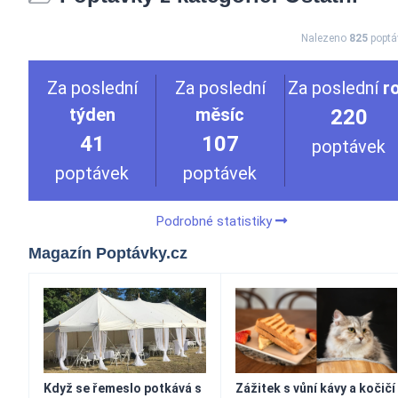
Nalezeno
825
poptá
Za poslední
Za poslední
Za poslední
r
týden
měsíc
220
41
107
poptávek
poptávek
poptávek
Podrobné statistiky
Magazín Poptávky.cz
Když se řemeslo potkává s
Zážitek s vůní kávy a kočičí