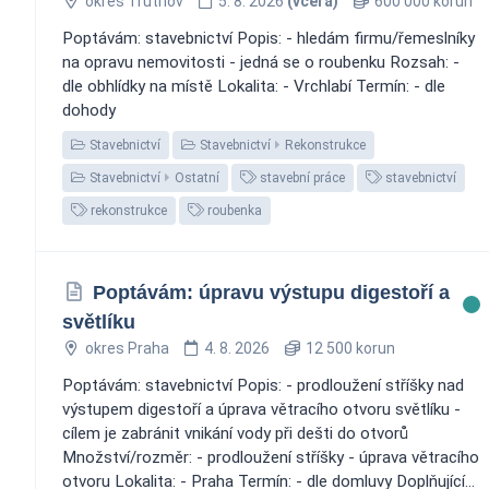
okres Trutnov
5. 8. 2026
(včera)
600 000 korun
Poptávám: stavebnictví Popis: - hledám firmu/řemeslníky
na opravu nemovitosti - jedná se o roubenku Rozsah: -
dle obhlídky na místě Lokalita: - Vrchlabí Termín: - dle
dohody
Stavebnictví
Stavebnictví
Rekonstrukce
Stavebnictví
Ostatní
stavební práce
stavebnictví
rekonstrukce
roubenka
Poptávám: úpravu výstupu digestoří a
světlíku
okres Praha
4. 8. 2026
12 500 korun
Poptávám: stavebnictví Popis: - prodloužení stříšky nad
výstupem digestoří a úprava větracího otvoru světlíku -
cílem je zabránit vnikání vody při dešti do otvorů
Množství/rozměr: - prodloužení stříšky - úprava větracího
otvoru Lokalita: - Praha Termín: - dle domluvy Doplňující...