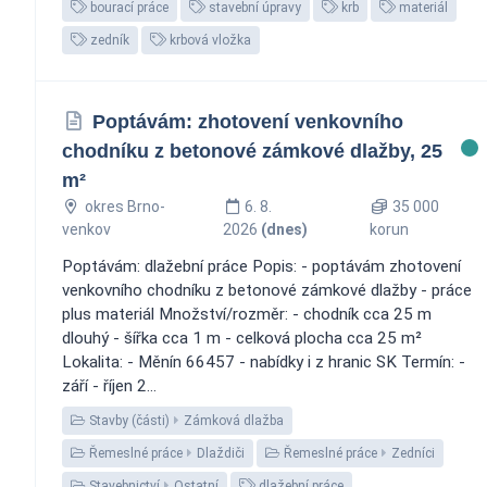
bourací práce
stavební úpravy
krb
materiál
zedník
krbová vložka
Poptávám: zhotovení venkovního
chodníku z betonové zámkové dlažby, 25
m²
okres Brno-
6. 8.
35 000
venkov
2026
(dnes)
korun
Poptávám: dlažební práce Popis: - poptávám zhotovení
venkovního chodníku z betonové zámkové dlažby - práce
plus materiál Množství/rozměr: - chodník cca 25 m
dlouhý - šířka cca 1 m - celková plocha cca 25 m²
Lokalita: - Měnín 66457 - nabídky i z hranic SK Termín: -
září - říjen 2...
Stavby (části)
Zámková dlažba
Řemeslné práce
Dlaždiči
Řemeslné práce
Zedníci
Stavebnictví
Ostatní
dlažební práce