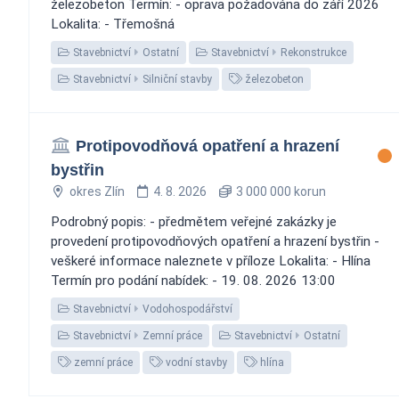
železobeton Termín: - oprava požadována do září 2026
Lokalita: - Třemošná
Stavebnictví
Ostatní
Stavebnictví
Rekonstrukce
Stavebnictví
Silniční stavby
železobeton
Protipovodňová opatření a hrazení
bystřin
okres Zlín
4. 8. 2026
3 000 000 korun
Podrobný popis: - předmětem veřejné zakázky je
provedení protipovodňových opatření a hrazení bystřin -
veškeré informace naleznete v příloze Lokalita: - Hlína
Termín pro podání nabídek: - 19. 08. 2026 13:00
Stavebnictví
Vodohospodářství
Stavebnictví
Zemní práce
Stavebnictví
Ostatní
zemní práce
vodní stavby
hlína