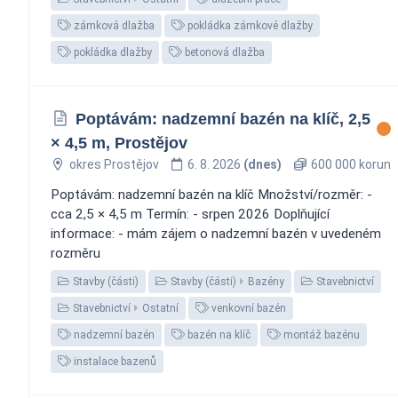
zámková dlažba
pokládka zámkové dlažby
pokládka dlažby
betonová dlažba
Poptávám: nadzemní bazén na klíč, 2,5
× 4,5 m, Prostějov
okres Prostějov
6. 8. 2026
(dnes)
600 000 korun
Poptávám: nadzemní bazén na klíč Množství/rozměr: -
cca 2,5 × 4,5 m Termín: - srpen 2026 Doplňující
informace: - mám zájem o nadzemní bazén v uvedeném
rozměru
Stavby (části)
Stavby (části)
Bazény
Stavebnictví
Stavebnictví
Ostatní
venkovní bazén
nadzemní bazén
bazén na klíč
montáž bazénu
instalace bazenů