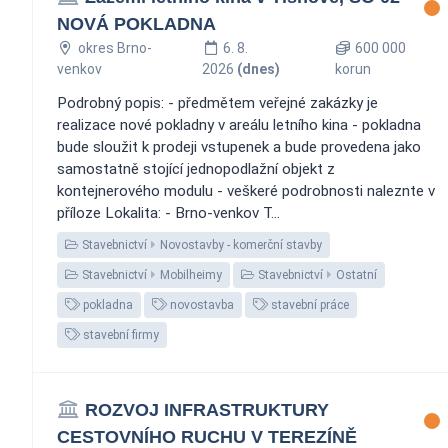
NOVÁ POKLADNA
okres Brno-
6. 8.
600 000
venkov
2026
(dnes)
korun
Podrobný popis: - předmětem veřejné zakázky je
realizace nové pokladny v areálu letního kina - pokladna
bude sloužit k prodeji vstupenek a bude provedena jako
samostatně stojící jednopodlažní objekt z
kontejnerového modulu - veškeré podrobnosti naleznte v
příloze Lokalita: - Brno-venkov T...
Stavebnictví
Novostavby - komerční stavby
Stavebnictví
Mobilheimy
Stavebnictví
Ostatní
pokladna
novostavba
stavební práce
stavební firmy
ROZVOJ INFRASTRUKTURY
CESTOVNÍHO RUCHU V TEREZÍNĚ