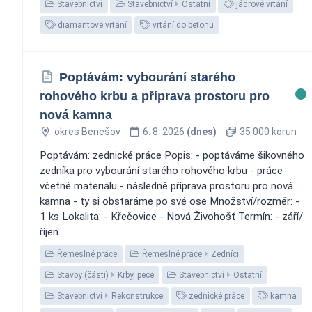
Stavebnictví
Stavebnictví
Ostatní
jádrové vrtání
diamantové vrtání
vrtání do betonu
Poptávám: vybourání starého
rohového krbu a příprava prostoru pro
nová kamna
okres Benešov
6. 8. 2026
(dnes)
35 000 korun
Poptávám: zednické práce Popis: - poptáváme šikovného
zedníka pro vybourání starého rohového krbu - práce
včetně materiálu - následně příprava prostoru pro nová
kamna - ty si obstaráme po své ose Množství/rozměr: -
1 ks Lokalita: - Křečovice - Nová Živohošť Termín: - září/
říjen...
Řemeslné práce
Řemeslné práce
Zedníci
Stavby (části)
Krby, pece
Stavebnictví
Ostatní
Stavebnictví
Rekonstrukce
zednické práce
kamna