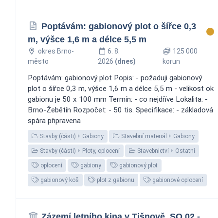
Poptávám: gabionový plot o šířce 0,3
m, výšce 1,6 m a délce 5,5 m
okres Brno-
6. 8.
125 000
město
2026
(dnes)
korun
Poptávám: gabionový plot Popis: - požaduji gabionový
plot o šířce 0,3 m, výšce 1,6 m a délce 5,5 m - velikost ok
gabionu je 50 x 100 mm Termín: - co nejdříve Lokalita: -
Brno-Žebětín Rozpočet: - 50 tis. Specifikace: - základová
spára připravena
Stavby (části)
Gabiony
Stavební materiál
Gabiony
Stavby (části)
Ploty, oplocení
Stavebnictví
Ostatní
oplocení
gabiony
gabionový plot
gabionový koš
plot z gabionu
gabionové oplocení
Zázemí letního kina v Tišnově, SO 02 -