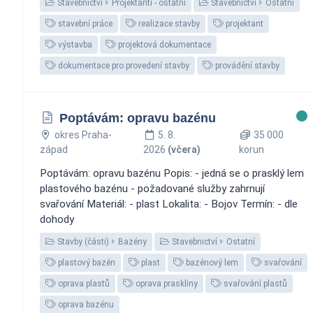
Stavebnictví
Projektanti - ostatní
Stavebnictví
Ostatní
stavební práce
realizace stavby
projektant
výstavba
projektová dokumentace
dokumentace pro provedení stavby
provádění stavby
Poptávám: opravu bazénu
okres Praha-
5. 8.
35 000
západ
2026
(včera)
korun
Poptávám: opravu bazénu Popis: - jedná se o prasklý lem
plastového bazénu - požadované služby zahrnují
svařování Materiál: - plast Lokalita: - Bojov Termín: - dle
dohody
Stavby (části)
Bazény
Stavebnictví
Ostatní
plastový bazén
plast
bazénový lem
svařování
oprava plastů
oprava praskliny
svařování plastů
oprava bazénu