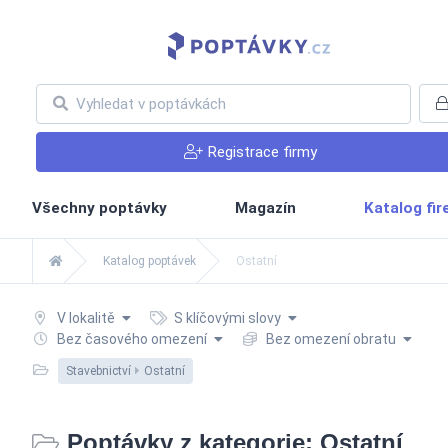
Registrace firmy
Všechny poptávky
Magazín
Katalog fi
Katalog poptávek
Ostatní
V lokalitě
S klíčovými slovy
Bez časového omezení
Bez omezení obratu
Stavebnictví
Ostatní
Poptávky z kategorie: Ostatní