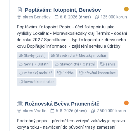
Poptávám: fotopoint, Benešov
okres Benešov
6. 8. 2026
(dnes)
125 000 korun
Poptávám: fotopoint Popis: - účel fotopointu jako
vyhlídky Lokalita: - Moravskoslezský kraj Termín: - dodání
do roku 2027 Specifikace: - typ fotopointu z dřeva nebo
kovu Doplňující informace: - zajištění servisu a údržby
Stavby (části)
Stavebnictví
Městský mobiliář
Servis
Ostatní
Stavebnictví
Ostatní
servis
městský mobiliář
údržba
dřevěná konstrukce
kovová konstrukce
Rožnovská Bečva Prameniště
okres Vsetín
6. 8. 2026
(dnes)
7 500 000 korun
Podrobný popis: - předmětem veřejné zakázky je oprava
koryta toku - navrácení do původní trasy, zamezení