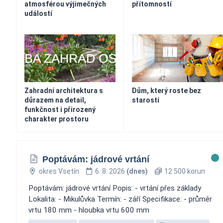
atmosférou výjimečných
přítomností
událostí
Zahradní architektura s
Dům, který roste bez
důrazem na detail,
starostí
funkčnost i přirozený
charakter prostoru
Poptávám: jádrové vrtání
okres Vsetín
6. 8. 2026
(dnes)
12 500 korun
Poptávám: jádrové vrtání Popis: - vrtání přes základy
Lokalita: - Mikulůvka Termín: - září Specifikace: - průměr
vrtu 180 mm - hloubka vrtu 600 mm