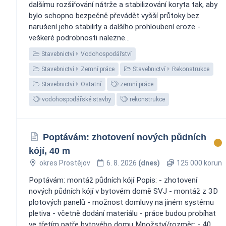
dalšímu rozšiřování nátrže a stabilizování koryta tak, aby
bylo schopno bezpečně převádět vyšší průtoky bez
narušení jeho stability a dalšího prohloubení eroze -
veškeré podrobnosti nalezne...
Stavebnictví
Vodohospodářství
Stavebnictví
Zemní práce
Stavebnictví
Rekonstrukce
Stavebnictví
Ostatní
zemní práce
vodohospodářské stavby
rekonstrukce
Poptávám: zhotovení nových půdních
kójí, 40 m
okres Prostějov
6. 8. 2026
(dnes)
125 000 korun
Poptávám: montáž půdních kójí Popis: - zhotovení
nových půdních kójí v bytovém domě SVJ - montáž z 3D
plotových panelů - možnost domluvy na jiném systému
pletiva - včetně dodání materiálu - práce budou probíhat
ve třetím patře bytového domu Množství/rozměr: - 40