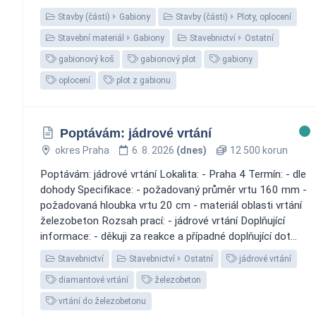
Stavby (části)
Gabiony
Stavby (části)
Ploty, oplocení
Stavební materiál
Gabiony
Stavebnictví
Ostatní
gabionový koš
gabionový plot
gabiony
oplocení
plot z gabionu
Poptávám: jádrové vrtání
okres Praha
6. 8. 2026
(dnes)
12 500 korun
Poptávám: jádrové vrtání Lokalita: - Praha 4 Termín: - dle
dohody Specifikace: - požadovaný průměr vrtu 160 mm -
požadovaná hloubka vrtu 20 cm - materiál oblasti vrtání
železobeton Rozsah prací: - jádrové vrtání Doplňující
informace: - děkuji za reakce a případné doplňující dot...
Stavebnictví
Stavebnictví
Ostatní
jádrové vrtání
diamantové vrtání
železobeton
vrtání do železobetonu