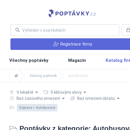
Registrace firmy
Všechny poptávky
Magazín
Katalog fi
Katalog poptávek
Autobusová
V lokalitě
S klíčovými slovy
Bez časového omezení
Bez omezení obratu
Doprava
Autobusová
Poptávky z kategorie: Autobusov