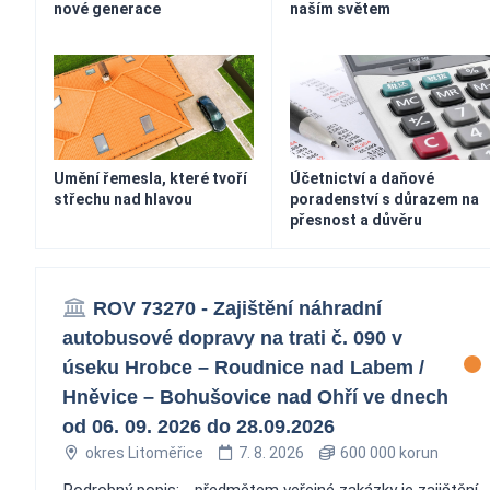
nové generace
naším světem
Umění řemesla, které tvoří
Účetnictví a daňové
střechu nad hlavou
poradenství s důrazem na
přesnost a důvěru
ROV 73270 - Zajištění náhradní
autobusové dopravy na trati č. 090 v
úseku Hrobce – Roudnice nad Labem /
Hněvice – Bohušovice nad Ohří ve dnech
od 06. 09. 2026 do 28.09.2026
okres Litoměřice
7. 8. 2026
600 000 korun
Podrobný popis: - předmětem veřejné zakázky je zajištění