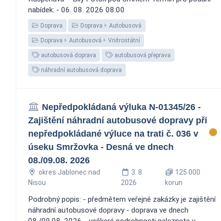
nabídek: - 06. 08. 2026 08:00
Doprava
Doprava
Autobusová
Doprava
Autobusová
Vnitrostátní
autobusová doprava
autobusová přeprava
náhradní autobusová doprava
Nepředpokládaná výluka N-01345/26 -
Zajištění náhradní autobusové dopravy při
nepředpokládané výluce na trati č. 036 v
úseku Smržovka - Desná ve dnech
08./09.08. 2026
okres Jablonec nad
3. 8.
125 000
Nisou
2026
korun
Podrobný popis: - předmětem veřejné zakázky je zajištění
náhradní autobusové dopravy - doprava ve dnech
08./09.08. 2026 - veškeré podrobnosti naleznete v