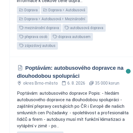
informace k celkové ceně dopra...
Doprava
Doprava
Autobusová
Doprava
Autobusová
Mezinárodní
mezinárodní doprava
autobusová doprava
přeprava osob
doprava autobusem
zájezdový autobus
Poptávám: autobusového dopravce na
dlouhodobou spolupráci
okres Brno-město
6. 8. 2026
35 000 korun
Poptávám: autobusového dopravce Popis: - hledám
autobusového dopravce na dlouhodobou spolupráci -
zajištění přepravy cestujících po ČR i Evropě dle našich
smluvních cen Požadavky: - spolehlivost a profesionalita
řidičů a firem - autobusy musí mít funkční klimatizaci a
vytápění v zimě - po...