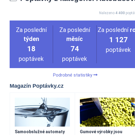
Nalezeno
4 400
poptá
Za poslední
Za poslední
Za poslední
r
týden
měsíc
1 127
18
74
poptávek
poptávek
poptávek
Podrobné statistiky
Magazín Poptávky.cz
Samoobslužné automaty
Gumové výrobky jsou