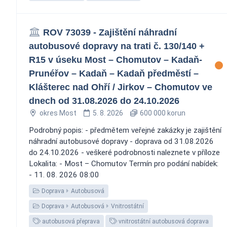
ROV 73039 - Zajištění náhradní
autobusové dopravy na trati č. 130/140 +
R15 v úseku Most – Chomutov – Kadaň-
Prunéřov – Kadaň – Kadaň předměstí –
Klášterec nad Ohří / Jirkov – Chomutov ve
dnech od 31.08.2026 do 24.10.2026
okres Most
5. 8. 2026
600 000 korun
Podrobný popis: - předmětem veřejné zakázky je zajištění
náhradní autobusové dopravy - doprava od 31.08.2026
do 24.10.2026 - veškeré podrobnosti naleznete v příloze
Lokalita: - Most – Chomutov Termín pro podání nabídek:
- 11. 08. 2026 08:00
Doprava
Autobusová
Doprava
Autobusová
Vnitrostátní
autobusová přeprava
vnitrostátní autobusová doprava