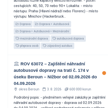
autobusů různé kapacity Množství/rozměr: - počet
cestujících: 40, 50, 70 nebo 90+ Lokalita: - místo
nástupu: Praha (Hlavní nádraží nebo Florenc) - místo
výstupu: Mnichov (Hackerbruck...
Doprava
Doprava
Autobusová
Doprava
Autobusová
Mezinárodní
mezinárodní doprava
autobusová doprava
přeprava osob
zájezdový autobus
ROV 63072 – Zajištění náhradní
autobusové dopravy na trati č. 174 v
úseku Beroun – Nižbor od 02.09.2026 do
04.09.2026
okres Beroun
3. 8. 2026
600 000 korun
Podrobný popis: - předmětem veřejné zakázky je zajištění
náhradní autobusové dopravy - doprava od 02.09.2026
do 04.09.2026 - veškeré podrobnosti naleznete v příloze