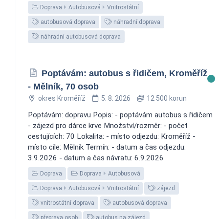
Doprava
Autobusová
Vnitrostátní
autobusová doprava
náhradní doprava
náhradní autobusová doprava
Poptávám: autobus s řidičem, Kroměříž
- Mělník, 70 osob
okres Kroměříž
5. 8. 2026
12 500 korun
Poptávám: dopravu Popis: - poptávám autobus s řidičem
- zájezd pro dárce krve Množství/rozměr: - počet
cestujících: 70 Lokalita: - místo odjezdu: Kroměříž -
místo cíle: Mělník Termín: - datum a čas odjezdu:
3.9.2026 - datum a čas návratu: 6.9.2026
Doprava
Doprava
Autobusová
Doprava
Autobusová
Vnitrostátní
zájezd
vnitrostátní doprava
autobusová doprava
přeprava osob
autobus na zájezd