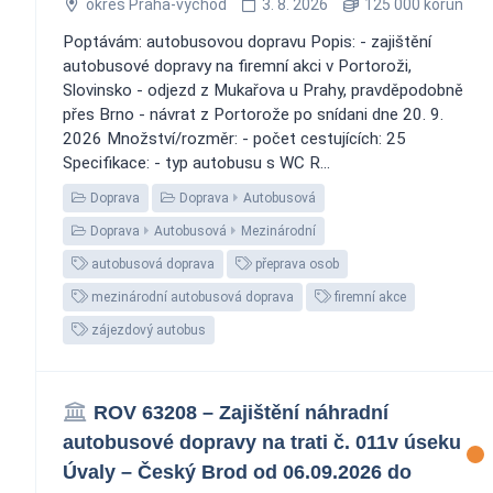
okres Praha-východ
3. 8. 2026
125 000 korun
Poptávám: autobusovou dopravu Popis: - zajištění
autobusové dopravy na firemní akci v Portoroži,
Slovinsko - odjezd z Mukařova u Prahy, pravděpodobně
přes Brno - návrat z Portorože po snídani dne 20. 9.
2026 Množství/rozměr: - počet cestujících: 25
Specifikace: - typ autobusu s WC R...
Doprava
Doprava
Autobusová
Doprava
Autobusová
Mezinárodní
autobusová doprava
přeprava osob
mezinárodní autobusová doprava
firemní akce
zájezdový autobus
ROV 63208 – Zajištění náhradní
autobusové dopravy na trati č. 011v úseku
Úvaly – Český Brod od 06.09.2026 do