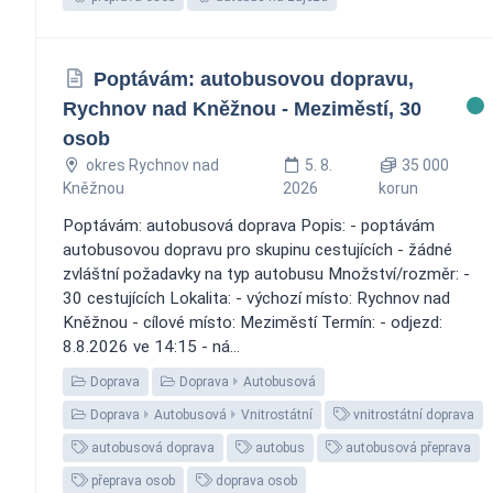
Poptávám: autobusovou dopravu,
Rychnov nad Kněžnou - Meziměstí, 30
osob
okres Rychnov nad
5. 8.
35 000
Kněžnou
2026
korun
Poptávám: autobusová doprava Popis: - poptávám
autobusovou dopravu pro skupinu cestujících - žádné
zvláštní požadavky na typ autobusu Množství/rozměr: -
30 cestujících Lokalita: - výchozí místo: Rychnov nad
Kněžnou - cílové místo: Meziměstí Termín: - odjezd:
8.8.2026 ve 14:15 - ná...
Doprava
Doprava
Autobusová
Doprava
Autobusová
Vnitrostátní
vnitrostátní doprava
autobusová doprava
autobus
autobusová přeprava
přeprava osob
doprava osob