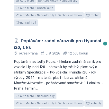
Auto-Moto
Auto-Moto
Náhradní díly
Auto-Moto
Osobní auta
Auto-Moto
Náhradní díly
Osobní a užitková
motor
náhradní díl
Poptávám: zadní nárazník pro Hyundai
i20, 1 ks
okres Praha
5. 8. 2026
12 500 korun
Poptávám: autodíly Popis: - hledám zadní nárazník pro
vozidlo Hyundai i20 - nárazník by měl být plastový a
stříbrný Specifikace: - typ vozidla: Hyundai i20 - rok
výroby: 2011 - materiál: plast - barva: stříbrná
Množství/rozměr: - požadované množství: 1 Lokalita: -
Praha Termín...
Auto-Moto
Náhradní díly
Auto-Moto
Náhradní díly
Osobní a užitková
autodíly