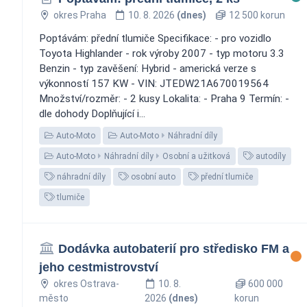
okres Praha
10. 8. 2026
(dnes)
12 500 korun
Poptávám: přední tlumiče Specifikace: - pro vozidlo
Toyota Highlander - rok výroby 2007 - typ motoru 3.3
Benzin - typ zavěšení: Hybrid - americká verze s
výkonností 157 KW - VIN: JTEDW21A670019564
Množství/rozměr: - 2 kusy Lokalita: - Praha 9 Termín: -
dle dohody Doplňující i...
Auto-Moto
Auto-Moto
Náhradní díly
Auto-Moto
Náhradní díly
Osobní a užitková
autodíly
náhradní díly
osobní auto
přední tlumiče
tlumiče
Dodávka autobaterií pro středisko FM a
jeho cestmistrovství
okres Ostrava-
10. 8.
600 000
město
2026
(dnes)
korun