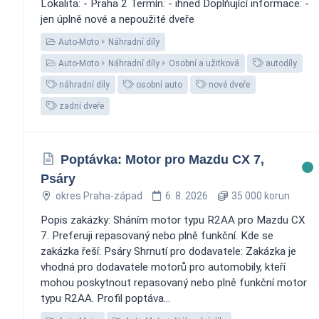
Lokalita: - Praha 2 Termín: - ihned Doplňující informace: -
jen úplně nové a nepoužité dveře
Auto-Moto
Náhradní díly
Auto-Moto
Náhradní díly
Osobní a užitková
autodíly
náhradní díly
osobní auto
nové dveře
zadní dveře
Poptávka: Motor pro Mazdu CX 7,
Psáry
okres Praha-západ
6. 8. 2026
35 000 korun
Popis zakázky: Sháním motor typu R2AA pro Mazdu CX
7. Preferuji repasovaný nebo plně funkční. Kde se
zakázka řeší: Psáry Shrnutí pro dodavatele: Zakázka je
vhodná pro dodavatele motorů pro automobily, kteří
mohou poskytnout repasovaný nebo plně funkční motor
typu R2AA. Profil poptáva...