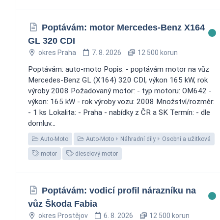
Poptávám: motor Mercedes-Benz X164
GL 320 CDI
okres Praha
7. 8. 2026
12 500 korun
Poptávám: auto-moto Popis: - poptávám motor na vůz
Mercedes-Benz GL (X164) 320 CDI, výkon 165 kW, rok
výroby 2008 Požadovaný motor: - typ motoru: OM642 -
výkon: 165 kW - rok výroby vozu: 2008 Množství/rozměr:
- 1 ks Lokalita: - Praha - nabídky z ČR a SK Termín: - dle
domluv...
Auto-Moto
Auto-Moto
Náhradní díly
Osobní a užitková
motor
dieselový motor
Poptávám: vodicí profil nárazníku na
vůz Škoda Fabia
okres Prostějov
6. 8. 2026
12 500 korun