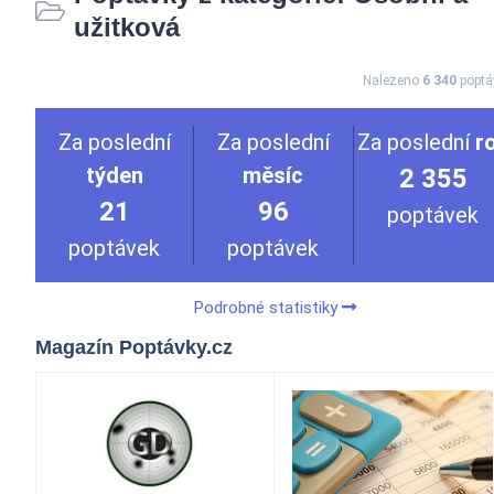
užitková
Nalezeno
6 340
poptá
Za poslední
Za poslední
Za poslední
r
týden
měsíc
2 355
21
96
poptávek
poptávek
poptávek
Podrobné statistiky
Magazín Poptávky.cz