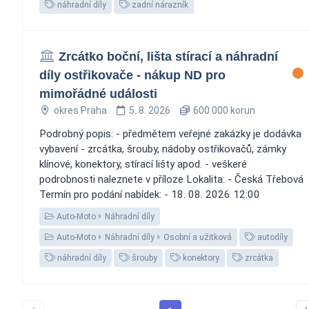
náhradní díly
zadní nárazník
Zrcátko boční, lišta stírací a náhradní
díly ostřikovače - nákup ND pro
mimořádné události
okres Praha
5. 8. 2026
600 000 korun
Podrobný popis: - předmětem veřejné zakázky je dodávka
vybavení - zrcátka, šrouby, nádoby ostřikovačů, zámky
klínové, konektory, stírací lišty apod. - veškeré
podrobnosti naleznete v příloze Lokalita: - Česká Třebová
Termín pro podání nabídek: - 18. 08. 2026 12:00
Auto-Moto
Náhradní díly
Auto-Moto
Náhradní díly
Osobní a užitková
autodíly
náhradní díly
šrouby
konektory
zrcátka