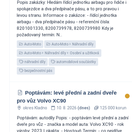
Popis zakázky: Hledám řídící jednotku airbagu pro řidiče i
spolujezdce a dva předpínače pásu, a to pro pravou i
levou stranu. Informace o zakázce: - řídící jednotka
airbagu - dva předpínače pásu - referenční čísla:
8201001330, 8200739978, 8200739980 Kdy je
požadovaný termín: N...
Auto-Moto
Auto-Moto
Náhradní díly
Auto-Moto
Náhradní díly
Osobní a užitková
náhradní díly
automobilové součástky
bezpečnostní pás
Poptávám: levé přední a zadní dveře
pro vůz Volvo XC90
okres Kladno
10. 8. 2026
(dnes)
125 000 korun
Poptávám: autodíly Popis: - poptávám levé přední a zadní
dveře pro vůz - značka a model auta: Volvo XC90 - rok
výroby: 2023 Lokalita: - Hostouň Termín: - co nejdříve