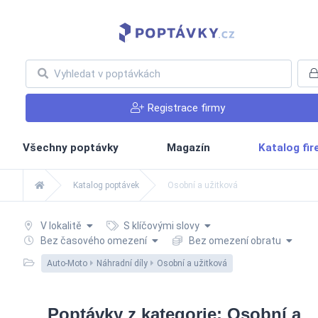
Registrace firmy
Všechny poptávky
Magazín
Katalog fi
Katalog poptávek
Osobní a užitková
V lokalitě
S klíčovými slovy
Bez časového omezení
Bez omezení obratu
Auto-Moto
Náhradní díly
Osobní a užitková
Poptávky z kategorie: Osobní a