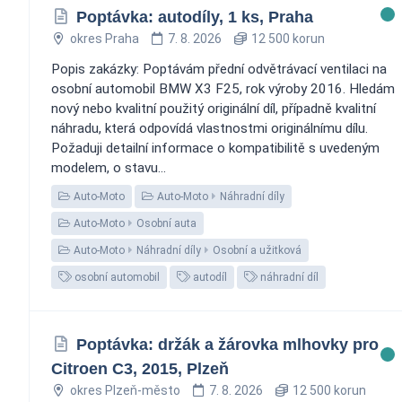
Poptávka: autodíly, 1 ks, Praha
okres Praha
7. 8. 2026
12 500 korun
Popis zakázky: Poptávám přední odvětrávací ventilaci na
osobní automobil BMW X3 F25, rok výroby 2016. Hledám
nový nebo kvalitní použitý originální díl, případně kvalitní
náhradu, která odpovídá vlastnostmi originálnímu dílu.
Požaduji detailní informace o kompatibilitě s uvedeným
modelem, o stavu...
Auto-Moto
Auto-Moto
Náhradní díly
Auto-Moto
Osobní auta
Auto-Moto
Náhradní díly
Osobní a užitková
osobní automobil
autodíl
náhradní díl
Poptávka: držák a žárovka mlhovky pro
Citroen C3, 2015, Plzeň
okres Plzeň-město
7. 8. 2026
12 500 korun