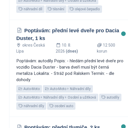
Auto-Moto
Náhradní díly
Osobní a užitková
náhradní díl
těsnění
olejové čerpadlo
Poptávám: přední levé dveře pro Dacia
Duster, 1 ks
okres Česká
10. 8.
12 500
Lípa
2026
(dnes)
korun
Poptávám: autodíly Popis: - hledám přední levé dveře pro
vozidlo Dacia Duster - barva dveří musí být černá
metalíza Lokalita: - Stráž pod Ralskem Termín: - dle
dohody
Auto-Moto
Auto-Moto
Náhradní díly
Auto-Moto
Náhradní díly
Osobní a užitková
autodíly
náhradní díly
osobní auto
Poptávám: přední tlumiče, 2 ks