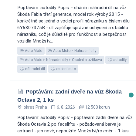
Poptávám: autodíly Popis: - sháním náhradní díl na vůz
Škoda Fabia třetí generace, model rok výroby 2015 -
konkrétně se jedná o vodicí profil nárazníku s číslem dílu
6Y6807375B - díl zajišťuje správné uchycení a stabilitu
nárazníku, což je důležité pro funkčnost a bezpečnost
vozidla Množstv...
Auto-Moto
Auto-Moto
Náhradní díly
Auto-Moto
Náhradní díly
Osobní a užitková
autodíly
náhradní díl
osobní auto
Poptávám: zadní dveře na vůz Škoda
Octavii 2, 1 ks
okres Praha
6. 8. 2026
12 500 korun
Poptávám: autodíly Popis: - poptávám zadní dveře na vůz
Škoda Octavia 2 po faceliftu - požadovaná barva je
antracit - jen nové, nepoužité Množství/rozměr: - 1 kus