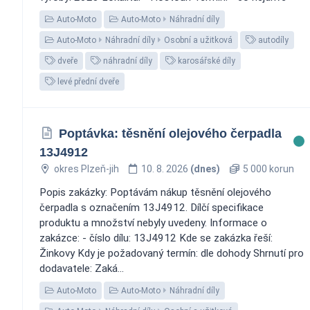
Auto-Moto
Auto-Moto
Náhradní díly
Auto-Moto
Náhradní díly
Osobní a užitková
autodíly
dveře
náhradní díly
karosářské díly
levé přední dveře
Poptávka: těsnění olejového čerpadla
13J4912
okres Plzeň-jih
10. 8. 2026
(dnes)
5 000 korun
Popis zakázky: Poptávám nákup těsnění olejového
čerpadla s označením 13J4912. Dílčí specifikace
produktu a množství nebyly uvedeny. Informace o
zakázce: - číslo dílu: 13J4912 Kde se zakázka řeší:
Žinkovy Kdy je požadovaný termín: dle dohody Shrnutí pro
dodavatele: Zaká...
Auto-Moto
Auto-Moto
Náhradní díly