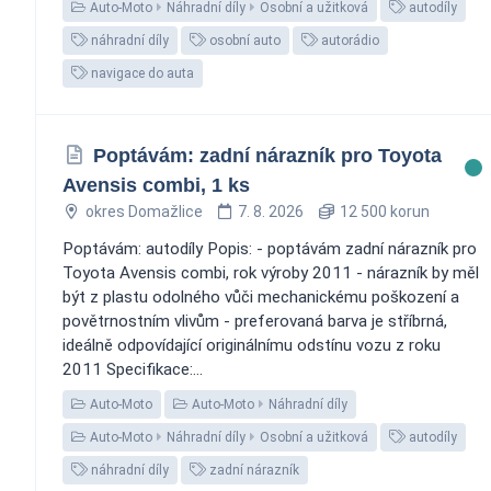
Auto-Moto
Náhradní díly
Osobní a užitková
autodíly
náhradní díly
osobní auto
autorádio
navigace do auta
Poptávám: zadní nárazník pro Toyota
Avensis combi, 1 ks
okres Domažlice
7. 8. 2026
12 500 korun
Poptávám: autodíly Popis: - poptávám zadní nárazník pro
Toyota Avensis combi, rok výroby 2011 - nárazník by měl
být z plastu odolného vůči mechanickému poškození a
povětrnostním vlivům - preferovaná barva je stříbrná,
ideálně odpovídající originálnímu odstínu vozu z roku
2011 Specifikace:...
Auto-Moto
Auto-Moto
Náhradní díly
Auto-Moto
Náhradní díly
Osobní a užitková
autodíly
náhradní díly
zadní nárazník