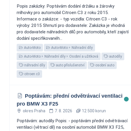
Popis zakázky: Poptávám dodání držáku a žárovky
mlhovky pro automobil Citroen C3 z roku 2015.
Informace o zakázce: - typ vozidla: Citroen C3 - rok
výroby: 2015 Shrnutí pro dodavatele: Zakázka je vhodná
pro dodavatele náhradních dílů pro automobily, kteří zajistí
dodání specifikovanéh...
Auto-Moto
Auto-Moto
Náhradní díly
Auto-Moto
Náhradní díly
Osobní a užitková
autodíly
náhradní díly
auto příslušenství
osobní auto
citroen c3
Poptávám: přední odvětrávací ventilaci
pro BMW X3 F25
okres Praha
7. 8. 2026
12 500 korun
Poptávám: autodíly Popis: - poptávám přední odvětrávací
ventilaci (větrací díl) na osobní automobil BMW X3 F25,