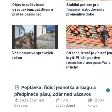
Objevte svět zbraní
Stabilní partner pro
s respektem, zážitkem a
finanční rozhodování v
profesionální péčí
proměnlivé době
Váš domov ve správných
Střecha, která je víc než jen
rukou
krytí: Příběh poctivé
řemeslné práce pana Pavla
Průchy
Poptávka: řídící jednotka airbagu a
předpínače pásu, Žďár nad Sázavou
okres Žďár nad
10. 8.
12 500
Sázavou
2026
(dnes)
korun