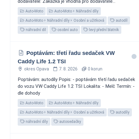
dodavatele: Zakázka je vhodná pro dodavatele...
Auto-Moto
Auto-Moto
Náhradní díly
Auto-Moto
Náhradní díly
Osobní a užitková
autodíl
náhradní díl
osobní auto
levý přední blatník
Poptávám: třetí řadu sedaček VW
Caddy Life 1.2 TSI
okres Opava
7. 8. 2026
0 korun
Poptávám: autodíly Popis: - poptávám třetí řadu sedaček
do vozu VW Caddy Life 1.2 TSI Lokalita: - Melč Termín: -
dle dohody
Auto-Moto
Auto-Moto
Náhradní díly
Auto-Moto
Náhradní díly
Osobní a užitková
autodíly
náhradní díly
autosedačky