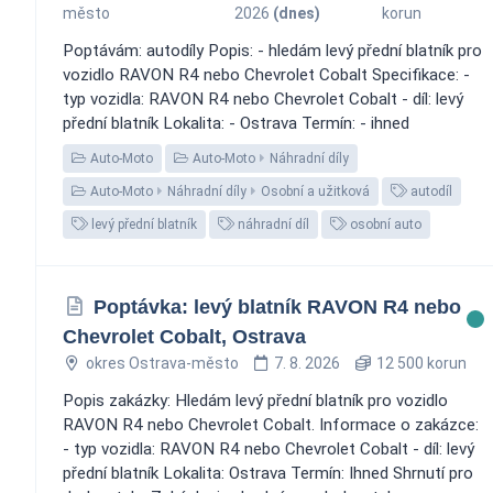
město
2026
(dnes)
korun
Poptávám: autodíly Popis: - hledám levý přední blatník pro
vozidlo RAVON R4 nebo Chevrolet Cobalt Specifikace: -
typ vozidla: RAVON R4 nebo Chevrolet Cobalt - díl: levý
přední blatník Lokalita: - Ostrava Termín: - ihned
Auto-Moto
Auto-Moto
Náhradní díly
Auto-Moto
Náhradní díly
Osobní a užitková
autodíl
levý přední blatník
náhradní díl
osobní auto
Poptávka: levý blatník RAVON R4 nebo
Chevrolet Cobalt, Ostrava
okres Ostrava-město
7. 8. 2026
12 500 korun
Popis zakázky: Hledám levý přední blatník pro vozidlo
RAVON R4 nebo Chevrolet Cobalt. Informace o zakázce:
- typ vozidla: RAVON R4 nebo Chevrolet Cobalt - díl: levý
přední blatník Lokalita: Ostrava Termín: Ihned Shrnutí pro