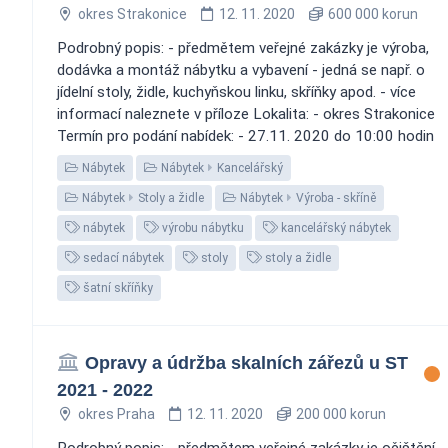
okres Strakonice
12. 11. 2020
600 000 korun
Podrobný popis: - předmětem veřejné zakázky je výroba,
dodávka a montáž nábytku a vybavení - jedná se např. o
jídelní stoly, židle, kuchyňskou linku, skříňky apod. - více
informací naleznete v příloze Lokalita: - okres Strakonice
Termín pro podání nabídek: - 27.11. 2020 do 10:00 hodin
Nábytek
Nábytek
Kancelářský
Nábytek
Stoly a židle
Nábytek
Výroba - skříně
nábytek
výrobu nábytku
kancelářský nábytek
sedací nábytek
stoly
stoly a židle
šatní skříňky
Opravy a údržba skalních zářezů u ST
2021 - 2022
okres Praha
12. 11. 2020
200 000 korun
Podrobný popis: - předmětem veřejné zakázky je očištění