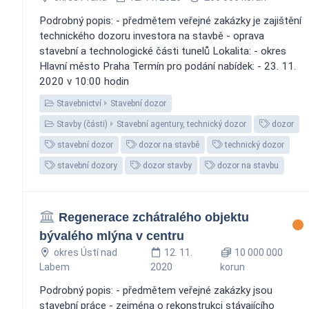
Podrobný popis: - předmětem veřejné zakázky je zajištění
technického dozoru investora na stavbě - oprava
stavební a technologické části tunelů Lokalita: - okres
Hlavní město Praha Termín pro podání nabídek: - 23. 11.
2020 v 10:00 hodin
Stavebnictví
Stavební dozor
Stavby (části)
Stavební agentury, technický dozor
dozor
stavební dozor
dozor na stavbě
technický dozor
stavební dozory
dozor stavby
dozor na stavbu
Regenerace zchátralého objektu
bývalého mlýna v centru
okres Ústí nad
12. 11.
10 000 000
Labem
2020
korun
Podrobný popis: - předmětem veřejné zakázky jsou
stavební práce - zejména o rekonstrukci stávajícího