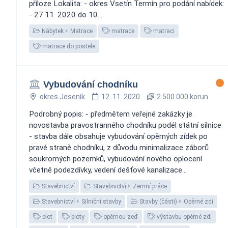
příloze Lokalita: - okres Vsetín Termín pro podání nabídek:
- 27.11. 2020 do 10...
Nábytek
Matrace
matrace
matraci
matrace do postele
Vybudování chodníku
okres Jeseník
12. 11. 2020
2 500 000 korun
Podrobný popis: - předmětem veřejné zakázky je
novostavba pravostranného chodníku podél státní silnice
- stavba dále obsahuje vybudování opěrných zídek po
pravé straně chodníku, z důvodu minimalizace záborů
soukromých pozemků, vybudování nového oplocení
včetně podezdívky, vedení dešťové kanalizace...
Stavebnictví
Stavebnictví
Zemní práce
Stavebnictví
Silniční stavby
Stavby (části)
Opěrné zdi
plot
ploty
opěrnou zeď
výstavbu opěrné zdi