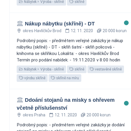
Nábytek
Výroba - skříně
skříně
Nákup nábytku (skříně) - DT
okres Havlíčkův Brod
12. 11. 2020
20 000 korun
Podrobný popis: - předmětem veřejné zakázky je nákup
nábytku (skříně) - DT - skříň šatní - skříň policová -
knihovna se skříňkou Lokalita: - okres Havlíčkův Brod
Termín pro podání nabídek: - 19.11.2020 v 8:00 hodin
Nábytek
Výroba - skříně
skříně
vestavěné skříně
výrobu skříně
skříně na míru
Ddoání stojanů na misky s ohřevem
včetně příslušenství
okres Praha
12. 11. 2020
20 000 korun
Podrobný popis: - předmětem veřejné zakázky je dodání