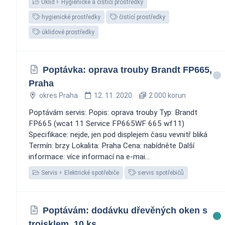
Úklid
Hygienické a čisticí prostředky
hygienické prostředky
čistící prostředky
úklidové prostředky
Poptávka: oprava trouby Brandt FP665,
Praha
okres Praha
12. 11. 2020
2 000 korun
Poptávám servis: Popis: oprava trouby Typ: Brandt
FP665 (wcat 11 Service FP665WF 665 wf11)
Specifikace: nejde, jen pod displejem času vevnitř bliká
Termín: brzy Lokalita: Praha Cena: nabídněte Další
informace: více informací na e-mai...
Servis
Elektrické spotřebiče
servis spotřebičů
Poptávám: dodávku dřevěných oken s
trojsklem, 10 ks