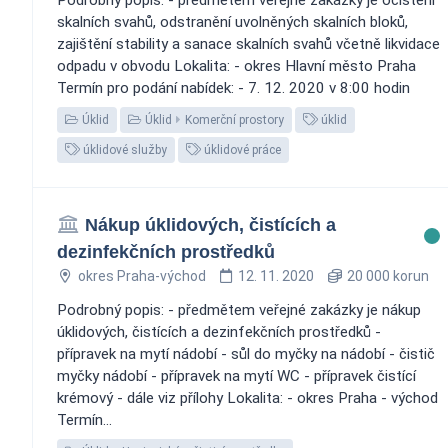
skalních svahů, odstranění uvolněných skalních bloků,
zajištění stability a sanace skalních svahů včetně likvidace
odpadu v obvodu Lokalita: - okres Hlavní město Praha
Termín pro podání nabídek: - 7. 12. 2020 v 8:00 hodin
Úklid
Úklid
Komerční prostory
úklid
úklidové služby
úklidové práce
Nákup úklidových, čistících a
dezinfekčních prostředků
okres Praha-východ
12. 11. 2020
20 000 korun
Podrobný popis: - předmětem veřejné zakázky je nákup
úklidových, čistících a dezinfekčních prostředků -
přípravek na mytí nádobí - sůl do myčky na nádobí - čistič
myčky nádobí - přípravek na mytí WC - přípravek čistící
krémový - dále viz přílohy Lokalita: - okres Praha - východ
Termín...