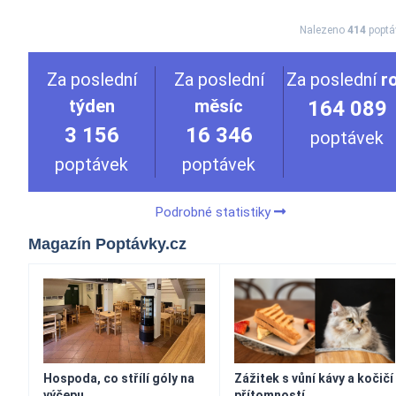
Nalezeno
414
poptá
Za poslední
Za poslední
Za poslední
r
týden
měsíc
164 089
3 156
16 346
poptávek
poptávek
poptávek
Podrobné statistiky
Magazín Poptávky.cz
Hospoda, co střílí góly na
Zážitek s vůní kávy a kočičí
výčepu
přítomností