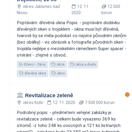
okres Jablonec nad
12. 11.
12 500
Nisou
2020
korun
Poptávám: dřevěná okna Popis: - poptávám dodávku
dřevěných oken s trojsklem - okna musí být dřevěná,
tvarově by se měla podobat co nejvíce původním oknům
(bez obálky) - viz obrázek a fotografie původních oken -
trojskla nejlépe s meziskelním rámečkem Super spacer -
otvírání - zřejmě s obvod...
Dřevo
Okna
okna
okna a dveře
dřevěná okna
okno
Revitalizace zeleně
okres Kolín
12. 11. 2020
7 500 000 korun
Podrobný popis: - předmětem veřejné zakázky je
revitalizace zeleně - celkem bude vysazeno 369 ks
stromů -z toho 248 ks ovocných a 121 ks listnatých
stromů) - založeno bude 23 380 m2 travo-bylinných