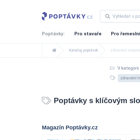
Poptávky:
Pro stavaře
Pro řemesln
Katalog poptávek
zdravotní materi
V kategorii
zdravotní m
Poptávky s klíčovým slo
Magazín Poptávky.cz