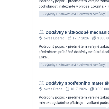
Podrobný popis: - předmětem veřejné zakáz
podrobnosti naleznete v příloze Lokalita: -
Výrobky
Zdravotnictví
Zdravotní pomůcky
Dodávky krátkodobé mechanic
okres Liberec
17. 7. 2026
3 000 0
Podrobný popis: - předmětem veřejné zakáz
předmětem průběžné dodávky setů krátkodob
Lokal...
Výrobky
Zdravotnictví
Zdravotní pomůcky
Dodávky spotřebního materiálu 
okres Praha
16. 7. 2026
3 000 00
Podrobný popis: - předmětem veřejné zakázk
mikrokoagulačního přístroje - veškeré podro