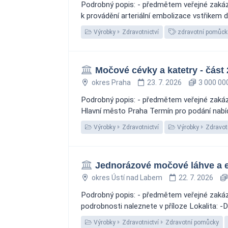
Podrobný popis: - předmětem veřejné zakázk
k provádění arteriální embolizace vstřikem 
Výrobky
Zdravotnictví
zdravotní pomůck
Močové cévky a katetry - část 
okres Praha
23. 7. 2026
3 000 00
Podrobný popis: - předmětem veřejné zakázk
Hlavní město Praha Termín pro podání nabí
Výrobky
Zdravotnictví
Výrobky
Zdravot
Jednorázové močové láhve a e
okres Ústí nad Labem
22. 7. 2026
Podrobný popis: - předmětem veřejné zakázk
podrobnosti naleznete v příloze Lokalita: -
Výrobky
Zdravotnictví
Zdravotní pomůcky