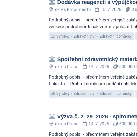
Dodávka reagencií s výpůjčko
okres Brno-město
15. 7. 2026
3 0
Podrobný popis: - předmětem veřejné zakáz
veškeré podrobnosti naleznete v příloze Lo
Výrobky
Zdravotnictví
Zdravotní pomůcky
Spotřební zdravotnický materi
okres Praha
14. 7. 2026
600 000 
Podrobný popis: - předmětem veřejné zakáz
Lokalita: - Praha Termín pro podání nabídek
Výrobky
Zdravotnictví
Zdravotní pomůcky
Výzva č. 2_29_2026 - spirometri
okres Praha
14. 7. 2026
600 000 
Podrobný popis: - předmětem veřejné zakázk