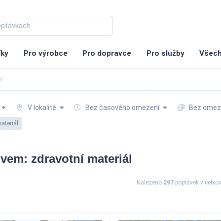
íky
Pro výrobce
Pro dopravce
Pro služby
Všech
ál
V lokalitě
Bez časového omezení
Bez omeze
ateriál
vem: zdravotní materiál
Nalezeno
297
poptávek
v celko