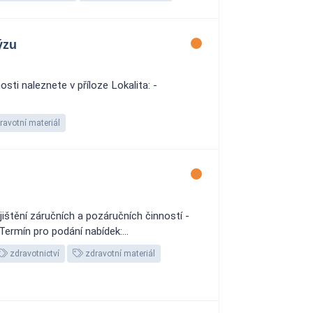
ýzu
ti naleznete v příloze Lokalita: -
ravotní materiál
ištění záručních a pozáručních činností -
ermín pro podání nabídek:...
zdravotnictví
zdravotní materiál