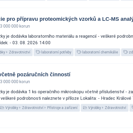
cie pro přípravu proteomických vzorků a LC-MS anal
3 000 000 korun
 je dodávka laboratorního materiálu a reagencií - veškeré podrobnos
ídek: - 03. 08. 2026 14:00
bky
Zdravotnictví
laboratorní potřeby
laboratorní chemikálie
zd
četně pozáručních činností
3 000 000 korun
y je dodávka 1 ks operačního mikroskopu včetně příslušenství - zaj
veškeré podrobnosti naleznete v příloze Lokalita: - Hradec Králové T
Výrobky
Zdravotnictví
Přístroje a zařízení
Výrobky
Zdravotnictví