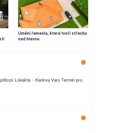
Umění řemesla, které tvoří střechu
stí
nad hlavou
říloze Lokalita: - Karlovy Vary Termín pro