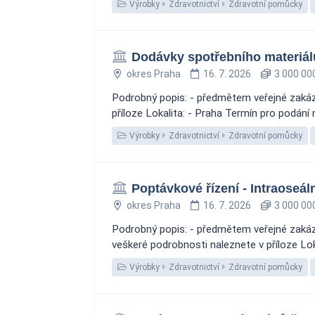
Výrobky
Zdravotnictví
Zdravotní pomůcky
Dodávky spotřebního materiál
okres Praha
16. 7. 2026
3 000 00
Podrobný popis: - předmětem veřejné zakáz
příloze Lokalita: - Praha Termín pro podání
Výrobky
Zdravotnictví
Zdravotní pomůcky
Poptávkové řízení - Intraoseáln
okres Praha
16. 7. 2026
3 000 00
Podrobný popis: - předmětem veřejné zakázk
veškeré podrobnosti naleznete v příloze Lok
Výrobky
Zdravotnictví
Zdravotní pomůcky