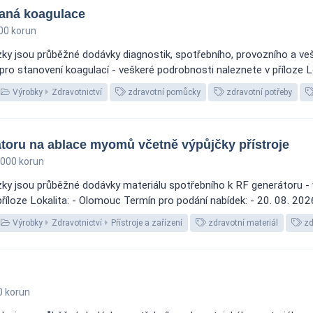
vaná koagulace
00 korun
y jsou průběžné dodávky diagnostik, spotřebního, provozního a veš
 pro stanovení koagulací - veškeré podrobnosti naleznete v příloze L
Výrobky
Zdravotnictví
zdravotní pomůcky
zdravotní potřeby
átoru na ablace myomů včetně výpůjčky přístroje
 000 korun
ky jsou průběžné dodávky materiálu spotřebního k RF generátoru - 
íloze Lokalita: - Olomouc Termín pro podání nabídek: - 20. 08. 20
Výrobky
Zdravotnictví
Přístroje a zařízení
zdravotní materiál
zd
0 korun