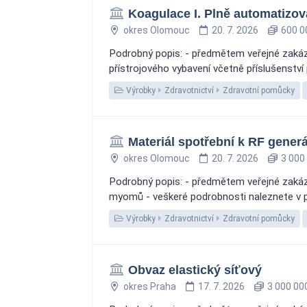
Koagulace I. Plně automatizo
okres Olomouc
20. 7. 2026
600 0
Podrobný popis: - předmětem veřejné zakázk
přístrojového vybavení včetně příslušenství
Výrobky
Zdravotnictví
Zdravotní pomůcky
Materiál spotřební k RF gener
okres Olomouc
20. 7. 2026
3 000
Podrobný popis: - předmětem veřejné zakáz
myomů - veškeré podrobnosti naleznete v př
Výrobky
Zdravotnictví
Zdravotní pomůcky
Obvaz elastický síťový
okres Praha
17. 7. 2026
3 000 00