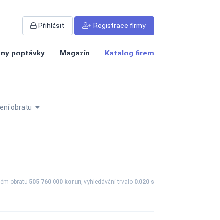
Přihlásit
Registrace firmy
ny poptávky
Magazín
Katalog firem
ní obratu
vém obratu
505 760 000 korun
, vyhledávání trvalo
0,020 s