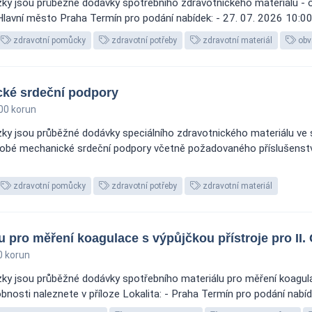
ky jsou průběžné dodávky spotřebního zdravotnického materiálu - o
 Hlavní město Praha Termín pro podání nabídek: - 27. 07. 2026 10:0
zdravotní pomůcky
zdravotní potřeby
zdravotní materiál
obv
ké srdeční podpory
00 korun
ky jsou průběžné dodávky speciálního zdravotnického materiálu ve 
é mechanické srdeční podpory včetně požadovaného příslušenství 
zdravotní pomůcky
zdravotní potřeby
zdravotní materiál
pro měření koagulace s výpůjčkou přístroje pro II. 
0 korun
y jsou průběžné dodávky spotřebního materiálu pro měření koagulac
bnosti naleznete v příloze Lokalita: - Praha Termín pro podání nabí