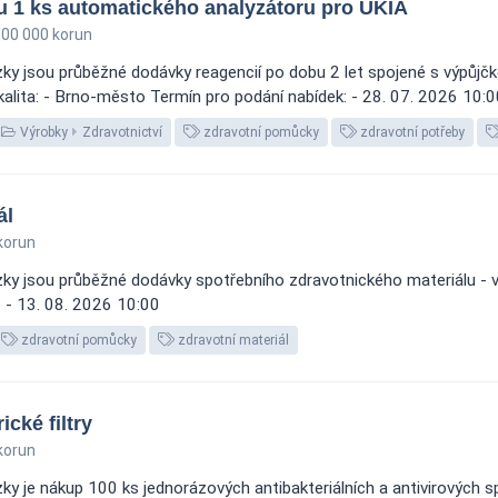
u 1 ks automatického analyzátoru pro UKIA
00 000 korun
ky jsou průběžné dodávky reagencií po dobu 2 let spojené s výpůjč
kalita: - Brno-město Termín pro podání nabídek: - 28. 07. 2026 10:
Výrobky
Zdravotnictví
zdravotní pomůcky
zdravotní potřeby
ál
korun
ky jsou průběžné dodávky spotřebního zdravotnického materiálu - v
: - 13. 08. 2026 10:00
zdravotní pomůcky
zdravotní materiál
cké filtry
korun
y je nákup 100 ks jednorázových antibakteriálních a antivirových sp