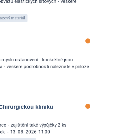
bvazů elastických síťových - veškeré
0
azový materiál
smyslu ustanovení - konkrétně jsou
- veškeré podrobnosti naleznete v příloze
Chirurgickou kliniku
e - zajištění také výpůjčky 2 ks
dek: - 13. 08. 2026 11:00