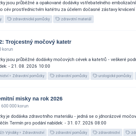
y jsou průběžné a opakované dodávky vstřebatelného embolizačního 
do cév prostřednictvím katétru za účelem dočasné zástavy krvácení 
y
zdravotnické pomůcky
zdravotní materiál
2: Trojcestný močový katetr
0 korun
y jsou průběžné dodávky močových cévek a katetrů - veškeré podrob
dek: - 21. 08. 2026 10:00
nictví
Zdravotní pomůcky
zdravotní pomůcky
urologické pomůcky
mitní misky na rok 2026
600 000 korun
y je dodávka zdravotního materiálu - jedná se o jdnorázové močové
Děčín Termín pro podání nabídek: - 31. 07. 2026 08:00
Výrobky
Zdravotnictví
zdravotní pomůcky
zdravotnictví
zdr