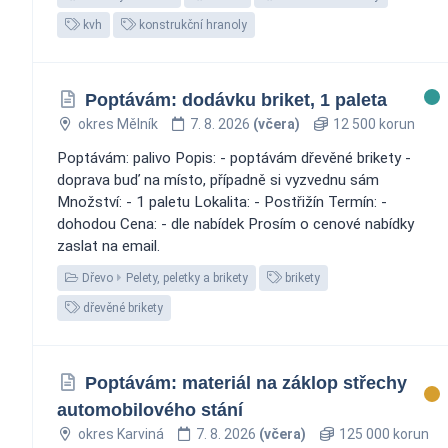
kvh
konstrukční hranoly
Poptávám: dodávku briket, 1 paleta
okres Mělník
7. 8. 2026
(včera)
12 500 korun
Poptávám: palivo Popis: - poptávám dřevěné brikety -
doprava buď na místo, případně si vyzvednu sám
Množství: - 1 paletu Lokalita: - Postřižín Termín: -
dohodou Cena: - dle nabídek Prosím o cenové nabídky
zaslat na email.
Dřevo
Pelety, peletky a brikety
brikety
dřevěné brikety
Poptávám: materiál na záklop střechy
automobilového stání
okres Karviná
7. 8. 2026
(včera)
125 000 korun