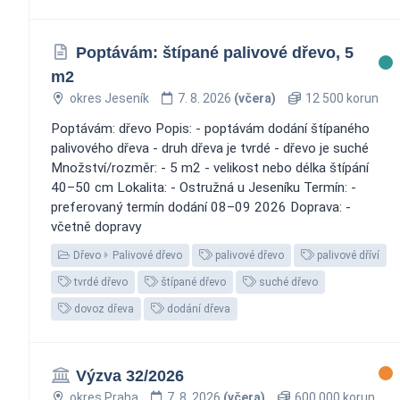
Poptávám: štípané palivové dřevo, 5
m2
okres Jeseník
7. 8. 2026
(včera)
12 500 korun
Poptávám: dřevo Popis: - poptávám dodání štípaného
palivového dřeva - druh dřeva je tvrdé - dřevo je suché
Množství/rozměr: - 5 m2 - velikost nebo délka štípání
40–50 cm Lokalita: - Ostružná u Jeseníku Termín: -
preferovaný termín dodání 08–09 2026 Doprava: -
včetně dopravy
Dřevo
Palivové dřevo
palivové dřevo
palivové dříví
tvrdé dřevo
štípané dřevo
suché dřevo
dovoz dřeva
dodání dřeva
Výzva 32/2026
okres Praha
7. 8. 2026
(včera)
600 000 korun