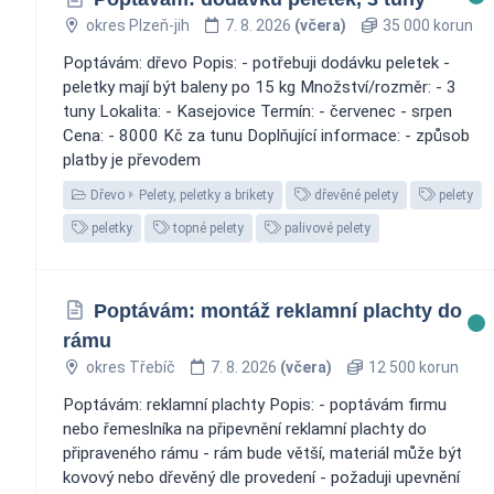
okres Plzeň-jih
7. 8. 2026
(včera)
35 000 korun
Poptávám: dřevo Popis: - potřebuji dodávku peletek -
peletky mají být baleny po 15 kg Množství/rozměr: - 3
tuny Lokalita: - Kasejovice Termín: - červenec - srpen
Cena: - 8000 Kč za tunu Doplňující informace: - způsob
platby je převodem
Dřevo
Pelety, peletky a brikety
dřevěné pelety
pelety
peletky
topné pelety
palivové pelety
Poptávám: montáž reklamní plachty do
rámu
okres Třebíč
7. 8. 2026
(včera)
12 500 korun
Poptávám: reklamní plachty Popis: - poptávám firmu
nebo řemeslníka na připevnění reklamní plachty do
připraveného rámu - rám bude větší, materiál může být
kovový nebo dřevěný dle provedení - požaduji upevnění