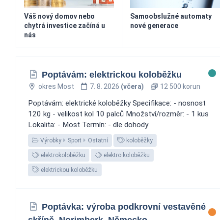
Váš nový domov nebo
Samoobslužné automaty
chytrá investice začíná u
nové generace
nás
Poptávám: elektrickou koloběžku
okres Most
7. 8. 2026
(včera)
12 500 korun
Poptávám: elektrické koloběžky Specifikace: - nosnost
120 kg - velikost kol 10 palců Množství/rozměr: - 1 kus
Lokalita: - Most Termín: - dle dohody
Výrobky
Sport
Ostatní
koloběžky
elektrokoloběžku
elektro koloběžku
elektrickou koloběžku
Poptávka: výroba podkrovní vestavěné
skříně, Norimberk, Německo