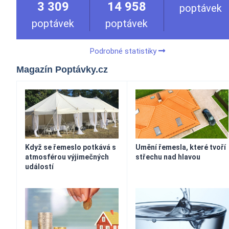
3 309
14 958
poptávek
poptávek
poptávek
Podrobné statistiky
Magazín Poptávky.cz
Když se řemeslo potkává s
Umění řemesla, které tvoří
atmosférou výjimečných
střechu nad hlavou
událostí