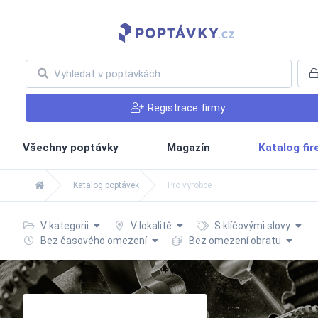
Registrace firmy
Všechny poptávky
Magazín
Katalog fi
Katalog poptávek
Pro výrobce
V kategorii
V lokalitě
S klíčovými slovy
Bez časového omezení
Bez omezení obratu