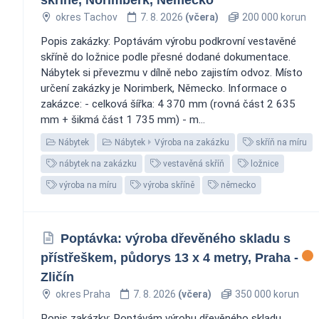
okres Tachov
7. 8. 2026
(včera)
200 000 korun
Popis zakázky: Poptávám výrobu podkrovní vestavěné
skříně do ložnice podle přesné dodané dokumentace.
Nábytek si převezmu v dílně nebo zajistím odvoz. Místo
určení zakázky je Norimberk, Německo. Informace o
zakázce: - celková šířka: 4 370 mm (rovná část 2 635
mm + šikmá část 1 735 mm) - m...
Nábytek
Nábytek
Výroba na zakázku
skříň na míru
nábytek na zakázku
vestavěná skříň
ložnice
výroba na míru
výroba skříně
německo
Poptávka: výroba dřevěného skladu s
přístřeškem, půdorys 13 x 4 metry, Praha -
Zličín
okres Praha
7. 8. 2026
(včera)
350 000 korun
Popis zakázky: Poptávám výrobu dřevěného skladu