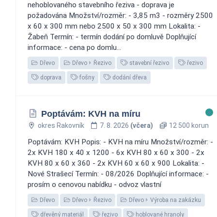
nehoblovaného stavebního řeziva - doprava je
požadována Množství/rozměr: - 3,85 m3 - rozměry 2500
x 60 x 300 mm nebo 2500 x 50 x 300 mm Lokalita: -
Žabeň Termín: - termín dodání po domluvě Doplňující
informace: - cena po domlu...
Dřevo
Dřevo
Řezivo
stavební řezivo
řezivo
doprava
fošny
dodání dřeva
Poptávám: KVH na míru
okres Rakovník
7. 8. 2026
(včera)
12 500 korun
Poptávám: KVH Popis: - KVH na míru Množství/rozměr: -
2x KVH 180 x 40 x 1200 - 6x KVH 80 x 60 x 300 - 2x
KVH 80 x 60 x 360 - 2x KVH 60 x 60 x 900 Lokalita: -
Nové Strašecí Termín: - 08/2026 Doplňující informace: -
prosím o cenovou nabídku - odvoz vlastní
Dřevo
Dřevo
Řezivo
Dřevo
Výroba na zakázku
dřevěný materiál
řezivo
hoblované hranoly