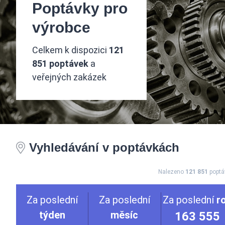
Poptávky pro
výrobce
Celkem k dispozici
121
851 poptávek
a
veřejných zakázek
Vyhledávání v poptávkách
Nalezeno
121 851
poptá
Za poslední
Za poslední
Za poslední
r
týden
měsíc
163 555