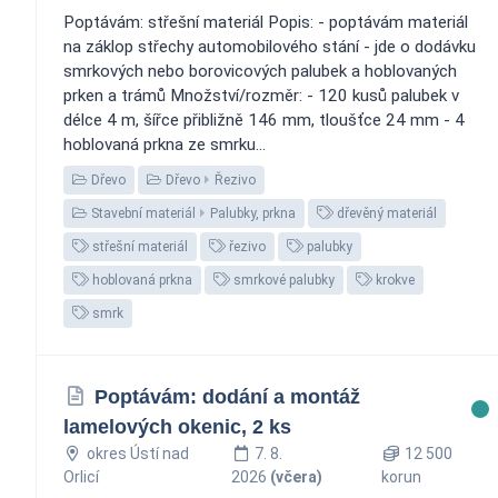
Poptávám: střešní materiál Popis: - poptávám materiál
na záklop střechy automobilového stání - jde o dodávku
smrkových nebo borovicových palubek a hoblovaných
prken a trámů Množství/rozměr: - 120 kusů palubek v
délce 4 m, šířce přibližně 146 mm, tloušťce 24 mm - 4
hoblovaná prkna ze smrku...
Dřevo
Dřevo
Řezivo
Stavební materiál
Palubky, prkna
dřevěný materiál
střešní materiál
řezivo
palubky
hoblovaná prkna
smrkové palubky
krokve
smrk
Poptávám: dodání a montáž
lamelových okenic, 2 ks
okres Ústí nad
7. 8.
12 500
Orlicí
2026
(včera)
korun