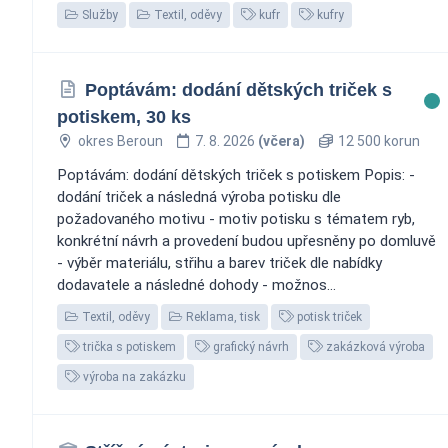
Služby
Textil, oděvy
kufr
kufry
Poptávám: dodání dětských triček s
potiskem, 30 ks
okres Beroun
7. 8. 2026
(včera)
12 500 korun
Poptávám: dodání dětských triček s potiskem Popis: -
dodání triček a následná výroba potisku dle
požadovaného motivu - motiv potisku s tématem ryb,
konkrétní návrh a provedení budou upřesněny po domluvě
- výběr materiálu, střihu a barev triček dle nabídky
dodavatele a následné dohody - možnos...
Textil, oděvy
Reklama, tisk
potisk triček
trička s potiskem
grafický návrh
zakázková výroba
výroba na zakázku