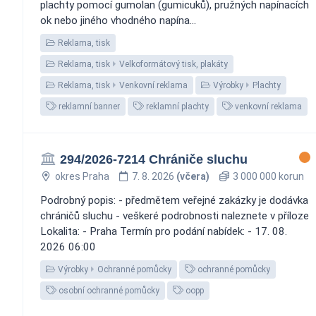
plachty pomocí gumolan (gumicuků), pružných napínacích
ok nebo jiného vhodného napína...
Reklama, tisk
Reklama, tisk
Velkoformátový tisk, plakáty
Reklama, tisk
Venkovní reklama
Výrobky
Plachty
reklamní banner
reklamní plachty
venkovní reklama
294/2026-7214 Chrániče sluchu
okres Praha
7. 8. 2026
(včera)
3 000 000 korun
Podrobný popis: - předmětem veřejné zakázky je dodávka
chráničů sluchu - veškeré podrobnosti naleznete v příloze
Lokalita: - Praha Termín pro podání nabídek: - 17. 08.
2026 06:00
Výrobky
Ochranné pomůcky
ochranné pomůcky
osobní ochranné pomůcky
oopp