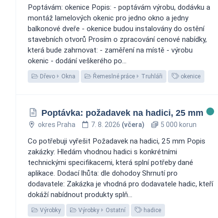
Poptávám: okenice Popis: - poptávám výrobu, dodávku a
montáž lamelových okenic pro jedno okno a jedny
balkonové dveře - okenice budou instalovány do ostění
stavebních otvorů Prosím o zpracování cenové nabídky,
která bude zahrnovat: - zaměření na místě - výrobu
okenic - dodání veškerého po...
Dřevo
Okna
Řemeslné práce
Truhláři
okenice
Poptávka: požadavek na hadici, 25 mm
okres Praha
7. 8. 2026
(včera)
5 000 korun
Co potřebuji vyřešit Požadavek na hadici, 25 mm Popis
zakázky: Hledám vhodnou hadici s konkrétními
technickými specifikacemi, která splní potřeby dané
aplikace. Dodací lhůta: dle dohodoy Shrnutí pro
dodavatele: Zakázka je vhodná pro dodavatele hadic, kteří
dokáží nabídnout produkty splň...
Výrobky
Výrobky
Ostatní
hadice