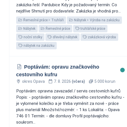
zakázka řeší: Pardubice Kdy je požadovaný termín: Co
nejdříve Shrnutí pro dodavatele: Zakázka je vhodná pro...
Řemeslné práce
Truhláři
Nábytek
Výroba na zakázku
Nábytek
Řemeslné práce
truhlářské práce
noční stolky
dřevěný nábytek
zakázková výroba
nábytek na zakázku
Poptávám: opravu značkového
cestovního kufru
okres Opava
7. 8. 2026
(včera)
5 000 korun
Poptávám: opravna zavazadel / servis cestovních kufrů
Popis: - poptávám opravu značkového cestovního kufru -
je vylomené kolečko a je třeba vyměnit za nové - práce
plus materiál Množství/rozměr: - 1 ks Lokalita: - Opava
746 01 Termín: - dle domluvy Profil poptávajícího:
soukrom...