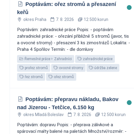
Poptávám: ořez stromů a přesazení
keřů
okres Praha
7. 8. 2026
12 500 korun
Poptávám: zahradnické práce Popis: - poptávám
zahradnické práce: - ořezání přibližně 5 stromů (javor, tis
a ovocné stromy) - přesazení 3 ks zimostrázů Lokalita: -
Praha 4 Spořilov Termín: - dle domluvy
Řemeslné práce
Zahradníci
zahradnické práce
prořez stromů
ovocné stromy
údržba zelene
řez stromů
ořez stromů
Poptávám: přepravu nákladu, Bakov
nad Jizerou - Tetčice, 6.150 kg
okres Mladá Boleslav
7. 8. 2026
12 500 korun
Poptávám: dopravu Popis: - přeprava zálivkové a
spárovací malty balené na paletách Množství/rozměr: -