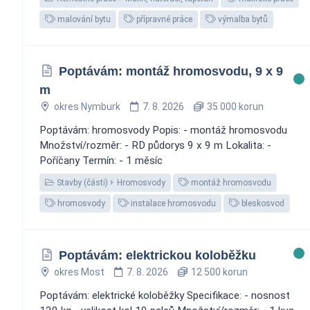
malování bytu
přípravné práce
výmalba bytů
Poptávám: montáž hromosvodu, 9 x 9
m
okres Nymburk
7. 8. 2026
35 000 korun
Poptávám: hromosvody Popis: - montáž hromosvodu
Množství/rozměr: - RD půdorys 9 x 9 m Lokalita: -
Poříčany Termín: - 1 měsíc
Stavby (části)
Hromosvody
montáž hromosvodu
hromosvody
instalace hromosvodu
bleskosvod
Poptávám: elektrickou koloběžku
okres Most
7. 8. 2026
12 500 korun
Poptávám: elektrické koloběžky Specifikace: - nosnost