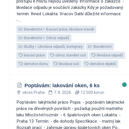
přístupu k místu nejsou uvedeny. Informace o zakázce: -
likvidace odpadu je součástí zakázky Kdy je požadovaný
termín: Ihned Lokalita: Vracov Další důležité informace:
-...
Stavebnictví
Bourací práce, likvidace staveb
Stavebnictví
Odvoz odpadů
Služby
Likvidace odpadů, kontejnery
Stavebnictví
bourací práce
odvoz stavební suti
likvidace odpadů
demolice domu
likvidace suti
demolice objektů
Poptávám: lakování oken, 6 ks
okres Praha
7. 8. 2026
12 500 korun
Poptávám: lakýrnické práce Popis: - poptávám lakýrnické
práce na dřevěných površích - požaduji použití matného
laku Množství/rozměr: - 6 špaletových oken Lokalita: -
Praha 13 Termín: - dle dohody Specifikace: - matný lak
Rozsah prací: - zahrnuje úpravu špaletových oken Po...