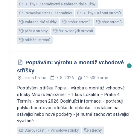
Služby
Zahradnictví a zahradnické služby
Řemeslné práce
Zahradníci
Služby
Kácení stromů
zahradnické služby
prořez stromů
ořez stromů
péče o stromy
řez ovocných stromů
stříhání stromů
Poptávám: výrobu a montáž vchodové
stříšky
okres Praha
7. 8. 2026
12 500 korun
Poptávám: stříšku Popis: - výroba a montáž vchodové
stříšky Množství/rozměr: - 1 kus Lokalita: - Praha 4
Termín: - srpen 2026 Doplňující informace: - potřebuji
polykarbonátovou stříšku do oblouku - instalace na
stávající nebo nové podpěry - je nutné zachovat stávající
vyvrtané...
Stavby (části)
Vchodové stříšky
střechy