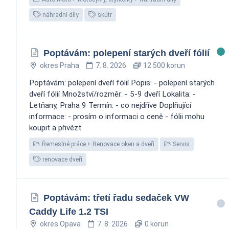
náhradní díly
skútr
Poptávám: polepení starých dveří fólií
okres Praha
7. 8. 2026
12 500 korun
Poptávám: polepení dveří fólií Popis: - polepení starých
dveří fólií Množství/rozměr: - 5-9 dveří Lokalita: -
Letňany, Praha 9 Termín: - co nejdříve Doplňující
informace: - prosím o informaci o ceně - fólii mohu
koupit a přivézt
Řemeslné práce
Renovace oken a dveří
Servis
renovace dveří
Poptávám: třetí řadu sedaček VW
Caddy Life 1.2 TSI
okres Opava
7. 8. 2026
0 korun