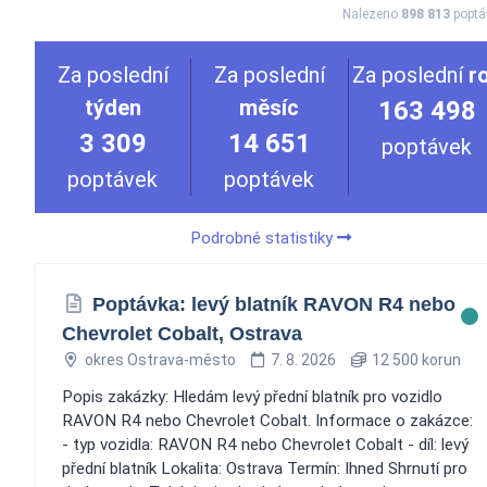
Nalezeno
898 813
poptá
Za poslední
Za poslední
Za poslední
r
týden
měsíc
163 498
3 309
14 651
poptávek
poptávek
poptávek
Podrobné statistiky
Poptávka: levý blatník RAVON R4 nebo
Chevrolet Cobalt, Ostrava
okres Ostrava-město
7. 8. 2026
12 500 korun
Popis zakázky: Hledám levý přední blatník pro vozidlo
RAVON R4 nebo Chevrolet Cobalt. Informace o zakázce:
- typ vozidla: RAVON R4 nebo Chevrolet Cobalt - díl: levý
přední blatník Lokalita: Ostrava Termín: Ihned Shrnutí pro