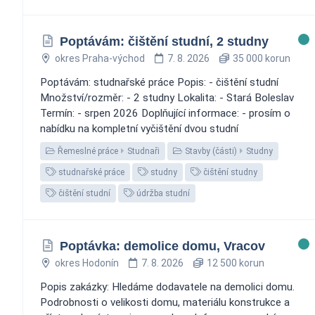
Poptávám: čištění studní, 2 studny
okres Praha-východ
7. 8. 2026
35 000 korun
Poptávám: studnařské práce Popis: - čištění studní
Množství/rozměr: - 2 studny Lokalita: - Stará Boleslav
Termín: - srpen 2026 Doplňující informace: - prosím o
nabídku na kompletní vyčištění dvou studní
Řemeslné práce
Studnaři
Stavby (části)
Studny
studnařské práce
studny
čištění studny
čištění studní
údržba studní
Poptávka: demolice domu, Vracov
okres Hodonín
7. 8. 2026
12 500 korun
Popis zakázky: Hledáme dodavatele na demolici domu.
Podrobnosti o velikosti domu, materiálu konstrukce a