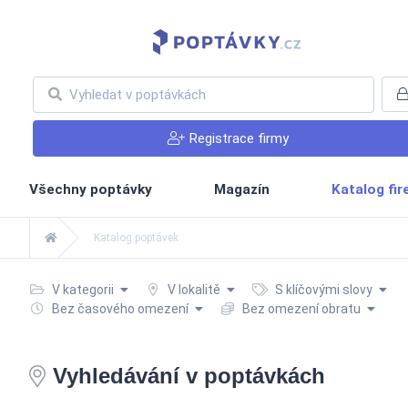
Registrace firmy
Všechny poptávky
Magazín
Katalog fi
Katalog poptávek
V kategorii
V lokalitě
S klíčovými slovy
Bez časového omezení
Bez omezení obratu
Vyhledávání v poptávkách