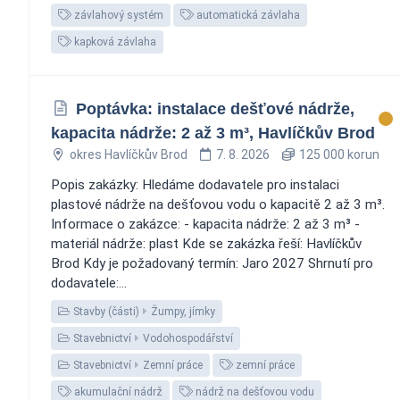
závlahový systém
automatická závlaha
kapková závlaha
Poptávka: instalace dešťové nádrže,
kapacita nádrže: 2 až 3 m³, Havlíčkův Brod
okres Havlíčkův Brod
7. 8. 2026
125 000 korun
Popis zakázky: Hledáme dodavatele pro instalaci
plastové nádrže na dešťovou vodu o kapacitě 2 až 3 m³.
Informace o zakázce: - kapacita nádrže: 2 až 3 m³ -
materiál nádrže: plast Kde se zakázka řeší: Havlíčkův
Brod Kdy je požadovaný termín: Jaro 2027 Shrnutí pro
dodavatele:...
Stavby (části)
Žumpy, jímky
Stavebnictví
Vodohospodářství
Stavebnictví
Zemní práce
zemní práce
akumulační nádrž
nádrž na dešťovou vodu