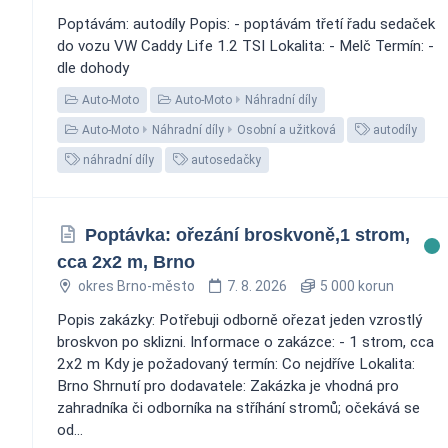
Poptávám: autodíly Popis: - poptávám třetí řadu sedaček
do vozu VW Caddy Life 1.2 TSI Lokalita: - Melč Termín: -
dle dohody
Auto-Moto
Auto-Moto
Náhradní díly
Auto-Moto
Náhradní díly
Osobní a užitková
autodíly
náhradní díly
autosedačky
Poptávka: ořezání broskvoně,1 strom,
cca 2x2 m, Brno
okres Brno-město
7. 8. 2026
5 000 korun
Popis zakázky: Potřebuji odborně ořezat jeden vzrostlý
broskvon po sklizni. Informace o zakázce: - 1 strom, cca
2x2 m Kdy je požadovaný termín: Co nejdříve Lokalita:
Brno Shrnutí pro dodavatele: Zakázka je vhodná pro
zahradníka či odborníka na stříhání stromů; očekává se
od...