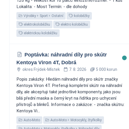
120 kg - velikost kol 10 palců Množství/rozměr: - 1 kus
Lokalita: - Most Termín: - dle dohody
Výrobky
Sport
Ostatní
koloběžky
elektrokoloběžku
elektro koloběžku
elektrickou koloběžku
Poptávka: náhradní díly pro skútr
Kentoya Viron 4T, Dobrá
okres Frýdek-Místek
7. 8. 2026
5 000 korun
Popis zakázky: Hledám náhradní díly pro skútr značky
Kentoya Viron 4T. Preferuji kompletní skútr na náhradní
díly, ale akceptuji také jednotlivé komponenty, jako jsou
bílá přední maska a černý kryt na řidítka pro uchycení
přístrojů a blinkrů. Informace o zakázce: - značka skútru:
Kentoya Vi...
Auto-Moto
Auto-Moto
Motocykly, čtyřkolky
Auto-Moto
Motocykly, čtyřkolky
Náhradní díly