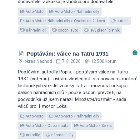
dodavatele: Zakázka je vhodná pro dodavatele...
Auto-Moto
Auto-Moto
Náhradní díly
Auto-Moto
Náhradní díly
Osobní a užitková
autodíl
náhradní díl
osobní auto
levý přední blatník
Poptávám: válce na Tatru 1931
okres Náchod
7. 8. 2026
12 500 korun
Poptávám: autodíly Popis: - poptávám válce na Tatru
1931 (veterán) - uvítám zkušenosti s renovacemi motorů
historických vozidel značky Tatra - možnost odkupu i
dalších náhradních dílů - pouze osobní převzetí, na
podvodníka už jsem narazil Množství/rozměr: - sada
válců pro 1 motor Lokal...
Auto-Moto
Auto-Moto
Náhradní díly
Auto-Moto
Osobní auta
Auto-Moto
Servis
autodíly
náhradní díly