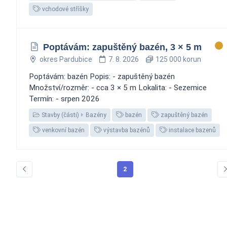
vchodové stříšky
Poptávám: zapuštěný bazén, 3 × 5 m
okres Pardubice
7. 8. 2026
125 000 korun
Poptávám: bazén Popis: - zapuštěný bazén
Množství/rozměr: - cca 3 × 5 m Lokalita: - Sezemice
Termín: - srpen 2026
Stavby (části)
Bazény
bazén
zapuštěný bazén
venkovní bazén
výstavba bazénů
instalace bazenů
2