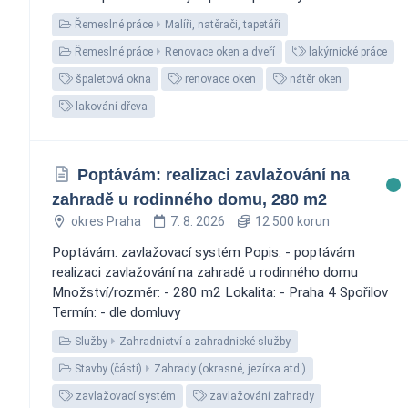
Řemeslné práce
Malíři, natěrači, tapetáři
Řemeslné práce
Renovace oken a dveří
lakýrnické práce
špaletová okna
renovace oken
nátěr oken
lakování dřeva
Poptávám: realizaci zavlažování na
zahradě u rodinného domu, 280 m2
okres Praha
7. 8. 2026
12 500 korun
Poptávám: zavlažovací systém Popis: - poptávám
realizaci zavlažování na zahradě u rodinného domu
Množství/rozměr: - 280 m2 Lokalita: - Praha 4 Spořilov
Termín: - dle domluvy
Služby
Zahradnictví a zahradnické služby
Stavby (části)
Zahrady (okrasné, jezírka atd.)
zavlažovací systém
zavlažování zahrady