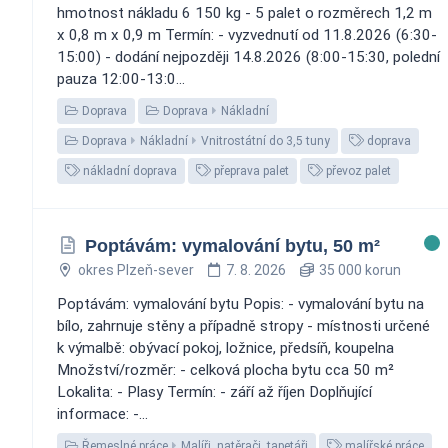
hmotnost nákladu 6 150 kg - 5 palet o rozměrech 1,2 m
x 0,8 m x 0,9 m Termín: - vyzvednutí od 11.8.2026 (6:30-
15:00) - dodání nejpozději 14.8.2026 (8:00-15:30, polední
pauza 12:00-13:0...
Doprava
Doprava
Nákladní
Doprava
Nákladní
Vnitrostátní do 3,5 tuny
doprava
nákladní doprava
přeprava palet
převoz palet
Poptávám: vymalování bytu, 50 m²
okres Plzeň-sever
7. 8. 2026
35 000 korun
Poptávám: vymalování bytu Popis: - vymalování bytu na
bílo, zahrnuje stěny a případně stropy - místnosti určené
k výmalbě: obývací pokoj, ložnice, předsíň, koupelna
Množství/rozměr: - celková plocha bytu cca 50 m²
Lokalita: - Plasy Termín: - září až říjen Doplňující
informace: -...
Řemeslné práce
Malíři, natěrači, tapetáři
malířské práce