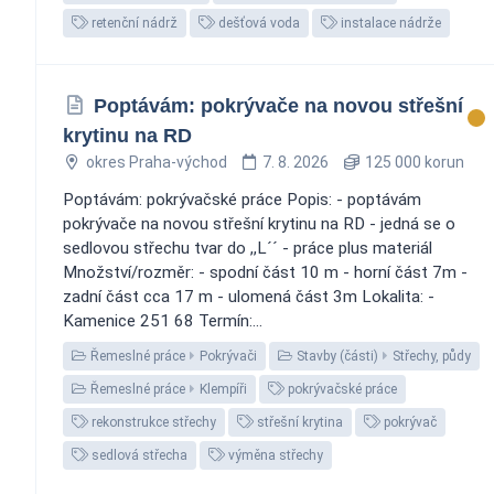
retenční nádrž
dešťová voda
instalace nádrže
Poptávám: pokrývače na novou střešní
krytinu na RD
okres Praha-východ
7. 8. 2026
125 000 korun
Poptávám: pokrývačské práce Popis: - poptávám
pokrývače na novou střešní krytinu na RD - jedná se o
sedlovou střechu tvar do ,,L´´ - práce plus materiál
Množství/rozměr: - spodní část 10 m - horní část 7m -
zadní část cca 17 m - ulomená část 3m Lokalita: -
Kamenice 251 68 Termín:...
Řemeslné práce
Pokrývači
Stavby (části)
Střechy, půdy
Řemeslné práce
Klempíři
pokrývačské práce
rekonstrukce střechy
střešní krytina
pokrývač
sedlová střecha
výměna střechy