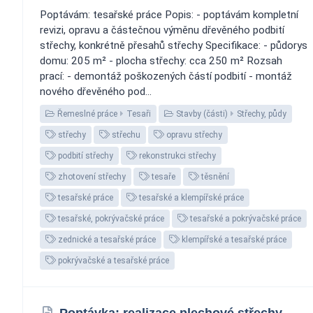
Poptávám: tesařské práce Popis: - poptávám kompletní
revizi, opravu a částečnou výměnu dřevěného podbití
střechy, konkrétně přesahů střechy Specifikace: - půdorys
domu: 205 m² - plocha střechy: cca 250 m² Rozsah
prací: - demontáž poškozených částí podbití - montáž
nového dřevěného pod...
Řemeslné práce
Tesaři
Stavby (části)
Střechy, půdy
střechy
střechu
opravu střechy
podbití střechy
rekonstrukci střechy
zhotovení střechy
tesaře
těsnění
tesařské práce
tesařské a klempířské práce
tesařské, pokrývačské práce
tesařské a pokrývačské práce
zednické a tesařské práce
klempířské a tesařské práce
pokrývačské a tesařské práce
Poptávka: realizace plechové střechy