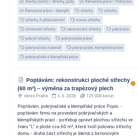
Stavby (části)
Střechy, půdy
Řemeslné práce
Pokrývači
Řemeslné práce
Klempíři
střechy
střechu
střechy, či příslušenství
novou střechu
zhotovení střechy
rekonstrukci střechy
pokrývače
pokrytí střechy
pokrývačské práce
pokrývačský materiál
pokrývačské, klempířské práce
pokrývačské a klempířské práce
Poptávám: rekonstrukci ploché střechy
(60 m²) – výměna za trapézový plech
okres Praha
5. 6. 2026
125 000 korun
Poptávám: pokrývačské a klempířské práce Popis: -
poptávám firmu na provedení pokrývačských a
klempířských prací - potřebuji opravit plochou střechu ve
tvaru "L" o ploše cca 60 m², která tvoří polovinu střechy
domu - druhá část střechy je šikmá s betonovými