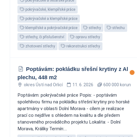
pokrývačské a tesařské práce
pokrývačské, klempířské práce
pokrývačské a klempířské práce
klempířské a pokrývačské práce
střechy
střechu
střechy, či příslušenství
opravu střechy
zhotovení střechy
rekonstrukci střechy
Poptávám: pokládku sřešní krytiny z Al
plechu, 448 m2
okres Ústí nad Orlicí
11. 6. 2026
600 000 korun
Poptávám: pokrývačské práce Popis: - poptávám
spolehlivou firmu na pokládku střešní krytiny pro horské
apartmány v oblasti Dolní Morava - cílem je realizace
prací co nejdříve s ohledem na kvalitu a dle předem
stanoveného prováděcího projektu Lokalita: - Dolní
Morava, Králíky Termín:...