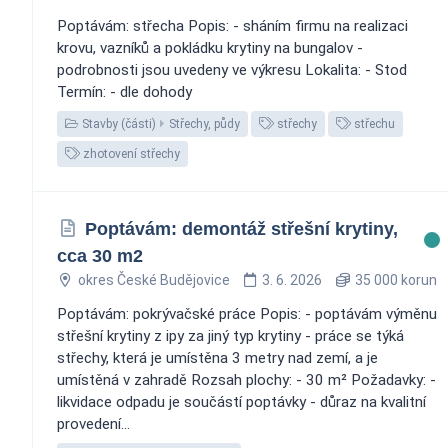
Poptávám: střecha Popis: - sháním firmu na realizaci
krovu, vazníků a pokládku krytiny na bungalov -
podrobnosti jsou uvedeny ve výkresu Lokalita: - Stod
Termín: - dle dohody
Stavby (části)
Střechy, půdy
střechy
střechu
zhotovení střechy
Poptávám: demontáž střešní krytiny,
cca 30 m2
okres České Budějovice
3. 6. 2026
35 000 korun
Poptávám: pokrývačské práce Popis: - poptávám výměnu
střešní krytiny z ipy za jiný typ krytiny - práce se týká
střechy, která je umístěna 3 metry nad zemí, a je
umístěná v zahradě Rozsah plochy: - 30 m² Požadavky: -
likvidace odpadu je součástí poptávky - důraz na kvalitní
provedení...