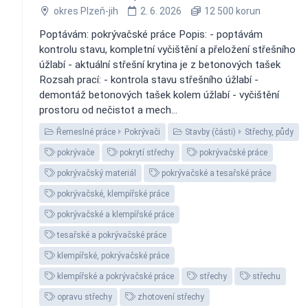
okres Plzeň-jih
2. 6. 2026
12 500 korun
Poptávám: pokrývačské práce Popis: - poptávám
kontrolu stavu, kompletní vyčištění a přeložení střešního
úžlabí - aktuální střešní krytina je z betonových tašek
Rozsah prací: - kontrola stavu střešního úžlabí -
demontáž betonových tašek kolem úžlabí - vyčištění
prostoru od nečistot a mech...
Řemeslné práce
Pokrývači
Stavby (části)
Střechy, půdy
pokrývače
pokrytí střechy
pokrývačské práce
pokrývačský materiál
pokrývačské a tesařské práce
pokrývačské, klempířské práce
pokrývačské a klempířské práce
tesařské a pokrývačské práce
klempířské, pokrývačské práce
klempířské a pokrývačské práce
střechy
střechu
opravu střechy
zhotovení střechy