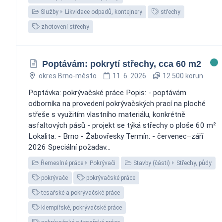
Služby
Likvidace odpadů, kontejnery
střechy
zhotovení střechy
Poptávám: pokrytí střechy, cca 60 m2
okres Brno-město
11. 6. 2026
12 500 korun
Poptávka: pokrývačské práce Popis: - poptávám
odborníka na provedení pokrývačských prací na ploché
střeše s využitím vlastního materiálu, konkrétně
asfaltových pásů - projekt se týká střechy o ploše 60 m²
Lokalita: - Brno - Žabovřesky Termín: - červenec–září
2026 Speciální požadav...
Řemeslné práce
Pokrývači
Stavby (části)
Střechy, půdy
pokrývače
pokrývačské práce
tesařské a pokrývačské práce
klempířské, pokrývačské práce