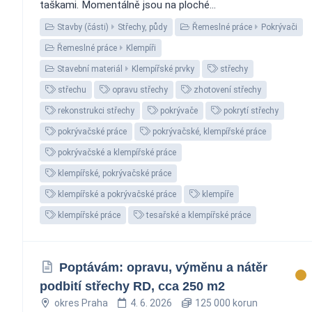
taškami. Momentálně jsou na ploché...
Stavby (části)
Střechy, půdy
Řemeslné práce
Pokrývači
Řemeslné práce
Klempíři
Stavební materiál
Klempířské prvky
střechy
střechu
opravu střechy
zhotovení střechy
rekonstrukci střechy
pokrývače
pokrytí střechy
pokrývačské práce
pokrývačské, klempířské práce
pokrývačské a klempířské práce
klempířské, pokrývačské práce
klempířské a pokrývačské práce
klempíře
klempířské práce
tesařské a klempířské práce
Poptávám: opravu, výměnu a nátěr
podbití střechy RD, cca 250 m2
okres Praha
4. 6. 2026
125 000 korun