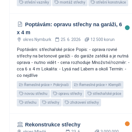
střešní vazníky
montáž střechy
střešní konstrukce
Poptávám: opravu střechy na garáži, 6
x 4 m
okres Nymburk
25. 6. 2026
12 500 korun
Poptávám: střechařské práce Popis: - oprava rovné
střechy na betonové garáži - do garáže zatéká a je nutná
oprava - nutno vidět - cena rozhoduje Množství/rozměr: -
cca 6 x 4 m Lokalita: - Lysá nad Labem a okolí Termín: -
co nejdříve
Řemeslné práce
Pokrývači
Řemeslné práce
Klempíři
novou střechu
opravu střechy
střechařské práce
střechu
střechy
zhotovení střechy
Rekonstrukce střechy
okres Mladá
23. 6.
3 000 000