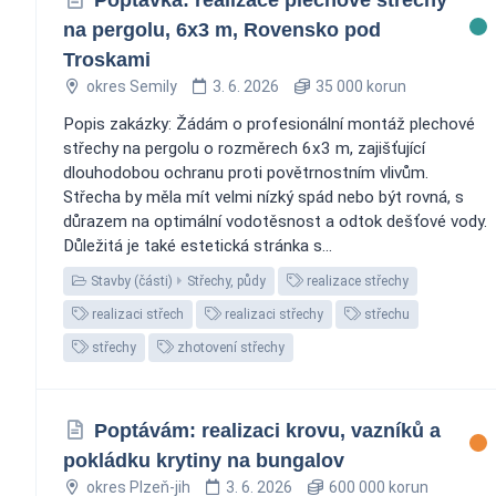
na pergolu, 6x3 m, Rovensko pod
Troskami
okres Semily
3. 6. 2026
35 000 korun
Popis zakázky: Žádám o profesionální montáž plechové
střechy na pergolu o rozměrech 6x3 m, zajišťující
dlouhodobou ochranu proti povětrnostním vlivům.
Střecha by měla mít velmi nízký spád nebo být rovná, s
důrazem na optimální vodotěsnost a odtok dešťové vody.
Důležitá je také estetická stránka s...
Stavby (části)
Střechy, půdy
realizace střechy
realizaci střech
realizaci střechy
střechu
střechy
zhotovení střechy
Poptávám: realizaci krovu, vazníků a
pokládku krytiny na bungalov
okres Plzeň-jih
3. 6. 2026
600 000 korun