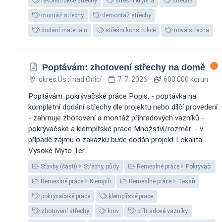
rekonstrukce střechy
střešní krytina
střecha
montáž střechy
demontáž střechy
dodání materiálu
střešní konstrukce
nová střecha
Poptávám: zhotovení střechy na domě
okres Ústí nad Orlicí
7. 7. 2026
600 000 korun
Poptávám: pokrývačské práce Popis: - poptávka na
kompletní dodání střechy dle projektu nebo dílčí provedení
- zahrnuje zhotovení a montáž příhradových vazníků -
pokrývačské a klempířské práce Množství/rozměr: - v
případě zájmu o zakázku bude dodán projekt Lokalita: -
Vysoké Mýto Ter...
Stavby (části)
Střechy, půdy
Řemeslné práce
Pokrývači
Řemeslné práce
Klempíři
Řemeslné práce
Tesaři
pokrývačské práce
klempířské práce
zhotovení střechy
krov
příhradové vazníky