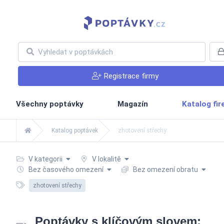
Registrace firmy
Všechny poptávky
Magazín
Katalog fi
Katalog poptávek
zhotovení střechy
V kategorii
V lokalitě
Bez časového omezení
Bez omezení obratu
zhotovení střechy
Poptávky s klíčovým slovem: