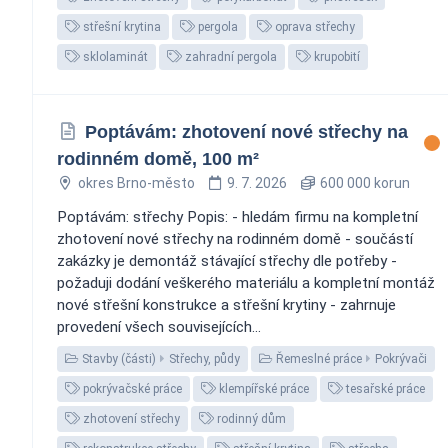
střešní krytina
pergola
oprava střechy
sklolaminát
zahradní pergola
krupobití
Poptávám: zhotovení nové střechy na
rodinném domě, 100 m²
okres Brno-město
9. 7. 2026
600 000 korun
Poptávám: střechy Popis: - hledám firmu na kompletní
zhotovení nové střechy na rodinném domě - součástí
zakázky je demontáž stávající střechy dle potřeby -
požaduji dodání veškerého materiálu a kompletní montáž
nové střešní konstrukce a střešní krytiny - zahrnuje
provedení všech souvisejících...
Stavby (části)
Střechy, půdy
Řemeslné práce
Pokrývači
pokrývačské práce
klempířské práce
tesařské práce
zhotovení střechy
rodinný dům