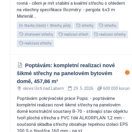
rovná - cílem je mít stabilní a kvalitní střechu s ohledem
na všechny specifikace Rozměry: - pergola: 6x3 m
Materiál:...
Stavby (části)
Střechy, půdy
střechy
střechu
zhotovení střechy
realizaci střech
realizaci střechy
realizace střechy
Poptávám: kompletní realizaci nové
šikmé střechy na panelovém bytovém
domě, 457,86 m²
okres Ústí nad Labem
29. 5. 2026
600 000 korun
Poptávám: pokrývačské práce Popis: - poptáváme
kompletní realizaci nové šikmé střechy na panelovém
domě konstrukční soustavy B-70 - stávající stav objektu
tvoří plochá střecha s PVC fólií ALKORPLAN 1,2 mm -
současná skladba střechy obsahuje tepelnou izolaci EPS
100 S o tloušťce 160 mm - na st...