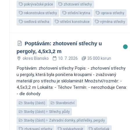
pokrývačské práce
zhotovení střechy
rekonstrukce střechy
střešní krytina
oprava střechy
sedlová střecha
střešní konstrukce
výměna střechy
Poptávám: zhotovení střechy u
pergoly, 4,5x3,2 m
okres Blansko
10. 7. 2026
35 000 korun
Poptávám: zhotovení střechy Popis: - zhotovení střechy
u pergoly, která byla poničena kroupami - zvažovaný
materiál pro střechu je sklolaminát Množství/rozměr: -
4,5x3,2 m Lokalita: - Těchov Termín: - nerozhoduje Cena:
- dle dohody
Stavby (části)
Stavebnictví
Stavby (části)
Střechy, půdy
Stavby (části)
Zahradní domky, přístřešky, pergoly
zhotovení střechy
polykarbonát
přístřešek