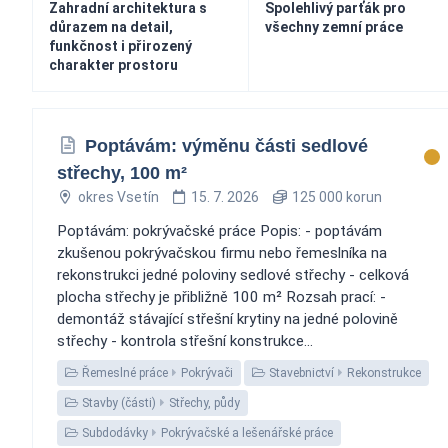
Zahradní architektura s
Spolehlivý parťák pro
důrazem na detail,
všechny zemní práce
funkčnost i přirozený
charakter prostoru
Poptávám: výměnu části sedlové
střechy, 100 m²
okres Vsetín
15. 7. 2026
125 000 korun
Poptávám: pokrývačské práce Popis: - poptávám
zkušenou pokrývačskou firmu nebo řemeslníka na
rekonstrukci jedné poloviny sedlové střechy - celková
plocha střechy je přibližně 100 m² Rozsah prací: -
demontáž stávající střešní krytiny na jedné polovině
střechy - kontrola střešní konstrukce...
Řemeslné práce
Pokrývači
Stavebnictví
Rekonstrukce
Stavby (části)
Střechy, půdy
Subdodávky
Pokrývačské a lešenářské práce