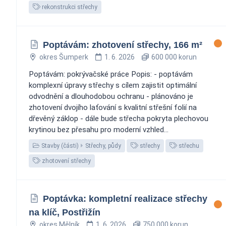
rekonstrukci střechy
Poptávám: zhotovení střechy, 166 m²
okres Šumperk
1. 6. 2026
600 000 korun
Poptávám: pokrývačské práce Popis: - poptávám
komplexní úpravy střechy s cílem zajistit optimální
odvodnění a dlouhodobou ochranu - plánováno je
zhotovení dvojího laťování s kvalitní střešní folií na
dřevěný záklop - dále bude střecha pokryta plechovou
krytinou bez přesahu pro moderní vzhled...
Stavby (části)
Střechy, půdy
střechy
střechu
zhotovení střechy
Poptávka: kompletní realizace střechy
na klíč, Postřižín
okres Mělník
1. 6. 2026
750 000 korun