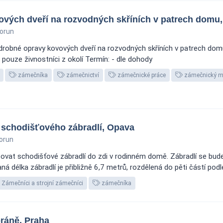
vých dveří na rozvodných skříních v patrech domu,
orun
obné opravy kovových dveří na rozvodných skříních v patrech domu -
 pouze živnostníci z okolí Termín: - dle dohody
zámečníka
zámečnictví
zámečnické práce
zámečnický ma
 schodišťového zábradlí, Opava
orun
vat schodišťové zábradlí do zdi v rodinném domě. Zábradlí se bude 
ná délka zábradlí je přibližně 6,7 metrů, rozdělená do pěti částí pod
Zámečníci a strojní zámečníci
zámečníka
ráně, Praha