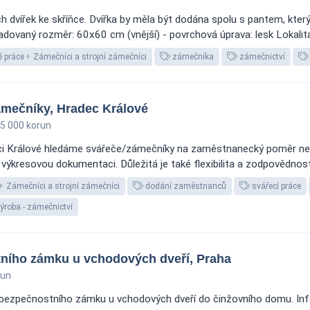
dvířek ke skříňce. Dvířka by měla být dodána spolu s pantem, který
dovaný rozměr: 60x60 cm (vnější) - povrchová úprava: lesk Lokalita:
 práce
Zámečníci a strojní zámečníci
zámečníka
zámečnictví
mečníky, Hradec Králové
5 000 korun
ci Králové hledáme svářeče/zámečníky na zaměstnanecký poměr ne
výkresovou dokumentaci. Důležitá je také flexibilita a zodpovědnost.
Zámečníci a strojní zámečníci
dodání zaměstnanců
svářecí práce
roba - zámečnictví
ního zámku u vchodových dveří, Praha
run
ezpečnostního zámku u vchodových dveří do činžovního domu. Inf