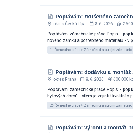
Poptávám: zkušeného zámečník
okres Česká Lípa
8. 6. 2026
2 500
Poptávám: zámečnické práce Popis: - poptá
nového zámku a potřebného materiálu - v př
Řemeslné práce
Zámečníci a strojní zámečníci
Poptávám: dodávku a montáž
okres Praha
8. 6. 2026
600 000 k
Poptávám: zámečnické práce Popis: - popt
bytových domů - cílem je zajistit kvalitní a
Řemeslné práce
Zámečníci a strojní zámečníci
Poptávám: výrobu a montáž plo