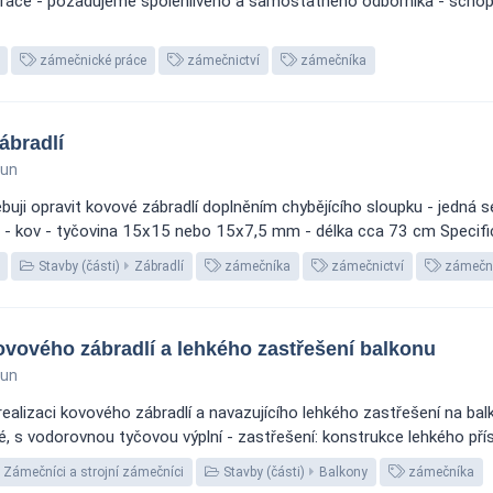
ráce - požadujeme spolehlivého a samostatného odborníka - schopn
zámečnické práce
zámečnictví
zámečníka
ábradlí
run
uji opravit kovové zábradlí doplněním chybějícího sloupku - jedná 
dlí: - kov - tyčovina 15x15 nebo 15x7,5 mm - délka cca 73 cm Specifi
Stavby (části)
Zábradlí
zámečníka
zámečnictví
zámečni
vového zábradlí a lehkého zastřešení balkonu
run
ealizaci kovového zábradlí a navazujícího lehkého zastřešení na bal
é, s vodorovnou tyčovou výplní - zastřešení: konstrukce lehkého přís
Zámečníci a strojní zámečníci
Stavby (části)
Balkony
zámečníka