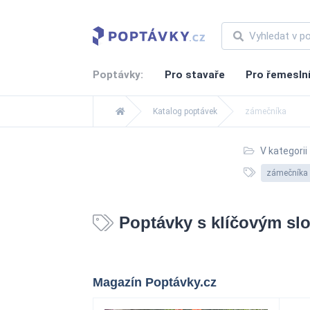
Poptávky:
Pro stavaře
Pro řemesln
Katalog poptávek
zámečníka
V kategorii
zámečníka
Poptávky s klíčovým sl
Magazín Poptávky.cz