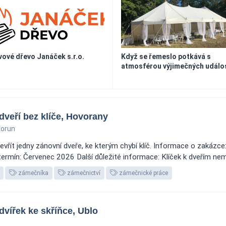
vové dřevo Janáček s.r.o.
Když se řemeslo potkává s
atmosférou výjimečných událo
dveří bez klíče, Hovorany
korun
vřít jedny zánovní dveře, ke kterým chybí klíč. Informace o zakázce
ermín: Červenec 2026 Další důležité informace: Klíček k dveřím nem
zámečníka
zámečnictví
zámečnické práce
vířek ke skříňce, Ublo
n