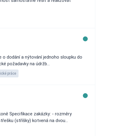
ost samostatně řešit a realizovat
se o dodání a nýtování jednoho sloupku do
cké požadavky na údržb...
cké práce
koně Specifikace zakázky: - rozměry
třešku (stříšky) kotvená na dvou...