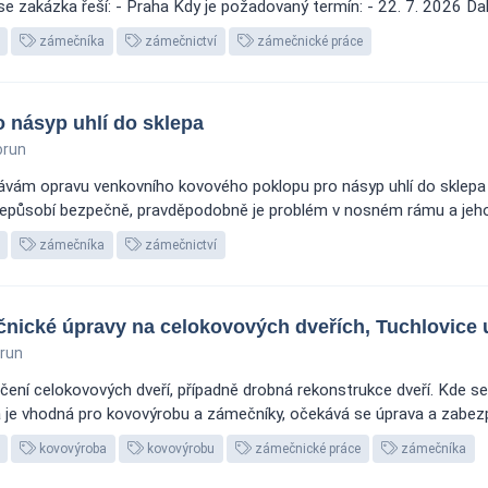
zakázka řeší: - Praha Kdy je požadovaný termín: - 22. 7. 2026 Další
zámečníka
zámečnictví
zámečnické práce
 násyp uhlí do sklepa
orun
vám opravu venkovního kovového poklopu pro násyp uhlí do sklepa - 
 nepůsobí bezpečně, pravděpodobně je problém v nosném rámu a jeho 
zámečníka
zámečnictví
nické úpravy na celokovových dveřích, Tuchlovice 
run
ení celokovových dveří, případně drobná rekonstrukce dveří. Kde se
a je vhodná pro kovovýrobu a zámečníky, očekává se úprava a zabezp
kovovýroba
kovovýrobu
zámečnické práce
zámečníka