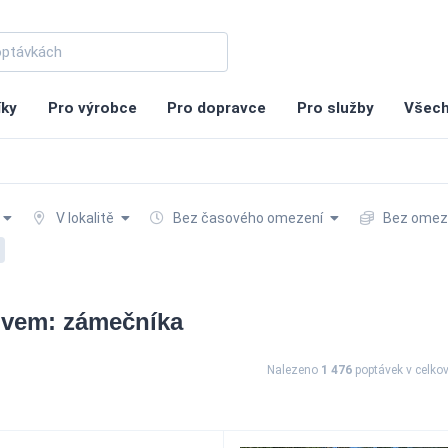
íky
Pro výrobce
Pro dopravce
Pro služby
Všech
V lokalitě
Bez časového omezení
Bez omeze
ovem: zámečníka
Nalezeno
1 476
poptávek
v celko