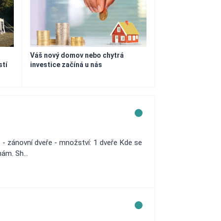
Váš nový domov nebo chytrá
stí
investice začíná u nás
: - zánovní dveře - množství: 1 dveře Kde se
ám. Sh...