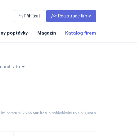
Přihlásit
Registrace firmy
ny poptávky
Magazín
Katalog firem
ní obratu
vém obratu
132 255 500 korun
, vyhledávání trvalo
0,024 s