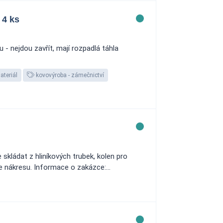
 4 ks
 nejdou zavřít, mají rozpadlá táhla
teriál
kovovýroba - zámečnictví
skládat z hliníkových trubek, kolen pro
le nákresu. Informace o zakázce:...