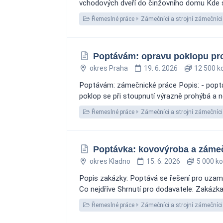
vchodových dveří do činžovního domu Kde se 
Řemeslné práce
Zámečníci a strojní zámečníci
Poptávám: opravu poklopu pro
okres Praha
19. 6. 2026
12 500 k
Poptávám: zámečnické práce Popis: - poptá
poklop se při stoupnutí výrazně prohýbá a
Řemeslné práce
Zámečníci a strojní zámečníci
Poptávka: kovovýroba a zámeč
okres Kladno
15. 6. 2026
5 000 ko
Popis zakázky: Poptává se řešení pro uzamč
Co nejdříve Shrnutí pro dodavatele: Zakázk
Řemeslné práce
Zámečníci a strojní zámečníci