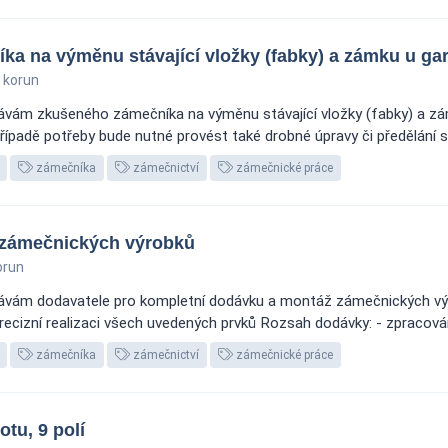
a na výměnu stávající vložky (fabky) a zámku u ga
 korun
vám zkušeného zámečníka na výměnu stávající vložky (fabky) a zám
ípadě potřeby bude nutné provést také drobné úpravy či předělání st
zámečníka
zámečnictví
zámečnické práce
 zámečnických výrobků
orun
ávám dodavatele pro kompletní dodávku a montáž zámečnických vý
 precizní realizaci všech uvedených prvků Rozsah dodávky: - zpracová
zámečníka
zámečnictví
zámečnické práce
tu, 9 polí