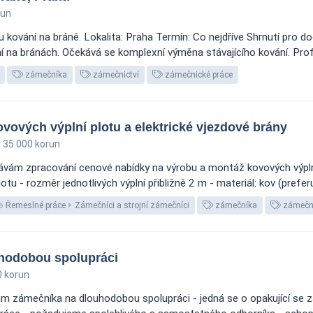
run
ování na bráně. Lokalita: Praha Termín: Co nejdříve Shrnutí pro d
ní na bránách. Očekává se komplexní výměna stávajícího kování. Profil
zámečníka
zámečnictví
zámečnické práce
ových výplní plotu a elektrické vjezdové brány
35 000 korun
vám zpracování cenové nabídky na výrobu a montáž kovových výplní 
otu - rozměr jednotlivých výplní přibližně 2 m - materiál: kov (preferuj
Řemeslné práce
Zámečníci a strojní zámečníci
zámečníka
zámečni
hodobou spolupráci
 korun
m zámečníka na dlouhodobou spolupráci - jedná se o opakující se z