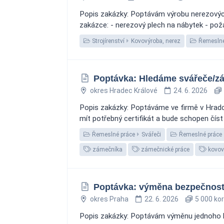
Popis zakázky: Poptávám výrobu nerezových 
zakázce: - nerezový plech na nábytek - poža
Strojírenství
Kovovýroba, nerez
Řemeslné
Poptávka: Hledáme svářeče/zá
okres Hradec Králové
24. 6. 2026
Popis zakázky: Poptáváme ve firmě v Hrad
mít potřebný certifikát a bude schopen číst 
Řemeslné práce
Svářeči
Řemeslné práce
zámečníka
zámečnické práce
kovový
Poptávka: výměna bezpečnost
okres Praha
22. 6. 2026
5 000 ko
Popis zakázky: Poptávám výměnu jednoho b