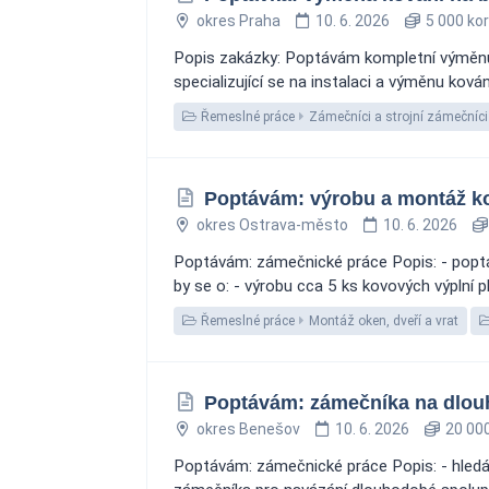
okres Praha
10. 6. 2026
5 000 ko
Popis zakázky: Poptávám kompletní výměnu k
specializující se na instalaci a výměnu ková
Řemeslné práce
Zámečníci a strojní zámečníci
Poptávám: výrobu a montáž kov
okres Ostrava-město
10. 6. 2026
Poptávám: zámečnické práce Popis: - poptá
by se o: - výrobu cca 5 ks kovových výplní pl
Řemeslné práce
Montáž oken, dveří a vrat
Poptávám: zámečníka na dlou
okres Benešov
10. 6. 2026
20 000
Poptávám: zámečnické práce Popis: - hledá