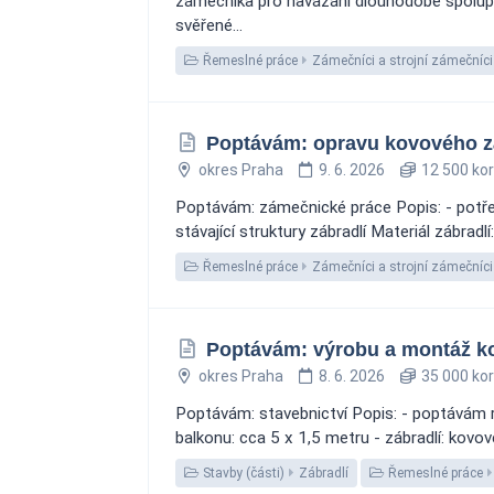
zámečníka pro navázání dlouhodobé spolup
svěřené...
Řemeslné práce
Zámečníci a strojní zámečníci
Poptávám: opravu kovového z
okres Praha
9. 6. 2026
12 500 ko
Poptávám: zámečnické práce Popis: - potřeb
stávající struktury zábradlí Materiál zábra
Řemeslné práce
Zámečníci a strojní zámečníci
Poptávám: výrobu a montáž ko
okres Praha
8. 6. 2026
35 000 ko
Poptávám: stavebnictví Popis: - poptávám r
balkonu: cca 5 x 1,5 metru - zábradlí: kovov
Stavby (části)
Zábradlí
Řemeslné práce