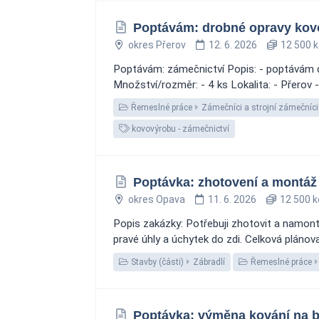
Poptávám: drobné opravy kovo
okres Přerov
12. 6. 2026
12 500 k
Poptávám: zámečnictví Popis: - poptávám dr
Množství/rozměr: - 4 ks Lokalita: - Přerov -
Řemeslné práce
Zámečníci a strojní zámečníci
kovovýrobu - zámečnictví
Poptávka: zhotovení a montáž
okres Opava
11. 6. 2026
12 500 k
Popis zakázky: Potřebuji zhotovit a namonto
pravé úhly a úchytek do zdi. Celková plánova
Stavby (části)
Zábradlí
Řemeslné práce
Poptávka: výměna kování na b