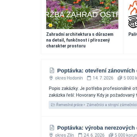
Zahradní architektura s důrazem
Pali
na detail, funkčnost i přirozený
charakter prostoru
Poptávka: otevření zánovních 
okres Hodonín
14. 7. 2026
5 000 
Popis zakázky: Je potřeba profesionálně ote
zakázka řeší: Hovorany Kdy je požadovaný t
Řemeslné práce
Zámečníci a strojní zámečníci
Poptávka: výroba nerezových d
okres Zlín
24. 6. 2026
5 000 koru