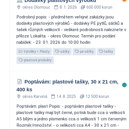
Dodávky plastových výrobků
okres Olomouc
8. 1. 2026
600 000 korun
Podrobný popis: - předmětem veřejné zakázky jsou
dodávky plastových výrobků - dodávky PE pytlů, sáčků a
tašek různých velikostí - veškeré podrobnosti naleznete v
příloze Lokalita: - okres Olomouc Termín pro podání
nabídek: - 23. 01. 2026 do 10:00 hodin
Výrobky
Plasty
sáčky
pe sáčky
tašky
plastové produkty
Poptávám: plastové tašky, 30 x 21 cm,
400 ks
okres Karviná
14. 8. 2025
12 500 korun
Poptávám: plast Popis: - poptávám plastové tašky -
plastové tašky mají být černé, potisk bude cca o velikosti
A5 bílým a jedno písmenko cca o velikosti 1 cm červeným
Rozměr/množství: - o velikosti cca A4 - 30 x 21 cm -