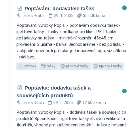
Poptávám: dodavatele tašek
okres Praha
29. 1. 2025
35 000 korun
Poptávám: výrobky Popis: - poptávám dodávku tašek -
igelitové tašky - tašky z netkané textilie - PET tašky -
požadavky na tašky: - minimální rozměr: 45x45 cm -
provádění: S ušima - barva: Jednobarevné - bez potisku -
v případě možnosti potisku: jednobarevné logo, viz příloha
- rádi byc...
Výrobky
tašky
papírové tašky
igelitové tašky
Poptávka: dodávka tašek a
souvisejících produktů
okres Děčín
29. 1. 2025
12 500 korun
Poptávám: výrobky Popis: - dodávka tašek a souvisejících
produktů Specifikace: - igelitové tašky různých velikostí a
tlouštěk, vhodné pro každodenní použití - tašky z netkané