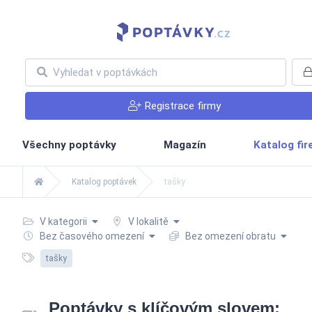
Registrace firmy
Všechny poptávky
Magazín
Katalog fi
Katalog poptávek
tašky
V kategorii
V lokalitě
Bez časového omezení
Bez omezení obratu
tašky
Poptávky s klíčovým slovem: