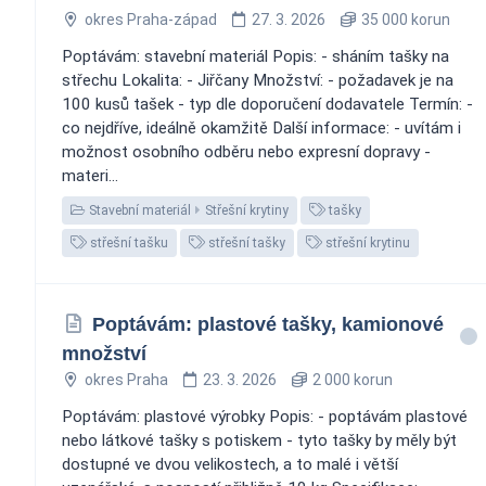
okres Praha-západ
27. 3. 2026
35 000 korun
Poptávám: stavební materiál Popis: - sháním tašky na
střechu Lokalita: - Jiřčany Množství: - požadavek je na
100 kusů tašek - typ dle doporučení dodavatele Termín: -
co nejdříve, ideálně okamžitě Další informace: - uvítám i
možnost osobního odběru nebo expresní dopravy -
materi...
Stavební materiál
Střešní krytiny
tašky
střešní tašku
střešní tašky
střešní krytinu
Poptávám: plastové tašky, kamionové
množství
okres Praha
23. 3. 2026
2 000 korun
Poptávám: plastové výrobky Popis: - poptávám plastové
nebo látkové tašky s potiskem - tyto tašky by měly být
dostupné ve dvou velikostech, a to malé i větší