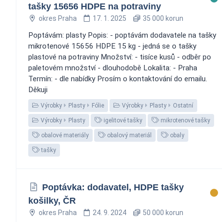
tašky 15656 HDPE na potraviny
okres Praha
17. 1. 2025
35 000 korun
Poptávám: plasty Popis: - poptávám dodavatele na tašky
mikrotenové 15656 HDPE 15 kg - jedná se o tašky
plastové na potraviny Množství: - tisíce kusů - odběr po
paletovém množství - dlouhodobě Lokalita: - Praha
Termín: - dle nabídky Prosím o kontaktování do emailu.
Děkuji
Výrobky
Plasty
Fólie
Výrobky
Plasty
Ostatní
Výrobky
Plasty
igelitové tašky
mikrotenové tašky
obalové materiály
obalový materiál
obaly
tašky
Poptávka: dodavatel, HDPE tašky
košilky, ČR
okres Praha
24. 9. 2024
50 000 korun