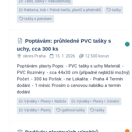
Textil, oděvy
Velkoobchody
Reklama, tisk
Potisk textilu, plastů a předmětů
tašky
tašky s potiskem
Poptávám: průhledné PVC tašky s
uchy, cca 300 ks
okres Praha
15. 1. 2026
12 500 korun
Poptávám: plasty Popis: - PVC tašky s uchy Materiál: -
PVC Rozměry: - cca 44x30 cm (případně nejbližší možný)
Počet: - 300 ks Potisk: - ne Lokalita: - Praha 4 Termín
dodání: - 1 měsíc Prosím o cenovou nabídku a termín
dodání.
Výrobky
Plasty
Nádrže
Výrobky
Plasty
Ostatní
Výrobky
Plasty
igelitové tašky
tašky