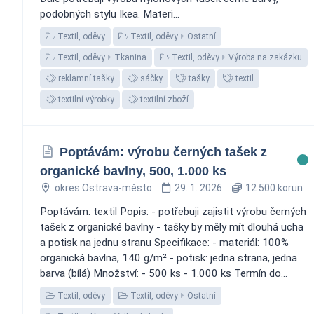
podobných stylu Ikea. Materi...
Textil, oděvy
Textil, oděvy
Ostatní
Textil, oděvy
Tkanina
Textil, oděvy
Výroba na zakázku
reklamní tašky
sáčky
tašky
textil
textilní výrobky
textilní zboží
Poptávám: výrobu černých tašek z
organické bavlny, 500, 1.000 ks
okres Ostrava-město
29. 1. 2026
12 500 korun
Poptávám: textil Popis: - potřebuji zajistit výrobu černých
tašek z organické bavlny - tašky by měly mít dlouhá ucha
a potisk na jednu stranu Specifikace: - materiál: 100%
organická bavlna, 140 g/m² - potisk: jedna strana, jedna
barva (bílá) Množství: - 500 ks - 1.000 ks Termín do...
Textil, oděvy
Textil, oděvy
Ostatní