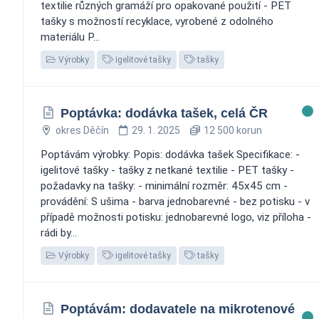
textilie různých gramáží pro opakované použití - PET
tašky s možností recyklace, vyrobené z odolného
materiálu P...
Výrobky
igelitové tašky
tašky
Poptávka: dodávka tašek, celá ČR
okres Děčín
29. 1. 2025
12 500 korun
Poptávám výrobky: Popis: dodávka tašek Specifikace: -
igelitové tašky - tašky z netkané textilie - PET tašky -
požadavky na tašky: - minimální rozměr: 45x45 cm -
provádění: S ušima - barva jednobarevné - bez potisku - v
případě možnosti potisku: jednobarevné logo, viz příloha -
rádi by...
Výrobky
igelitové tašky
tašky
Poptávám: dodavatele na mikrotenové