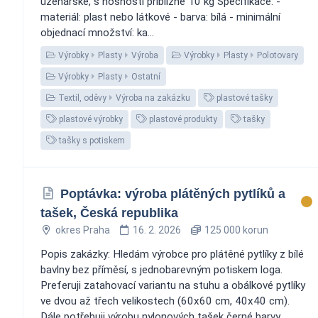
uzenářské, s nosností přibližně 10 kg Specifikace: -
materiál: plast nebo látkové - barva: bílá - minimální
objednací množství: ka...
Výrobky
Plasty
Výroba
Výrobky
Plasty
Polotovary
Výrobky
Plasty
Ostatní
Textil, oděvy
Výroba na zakázku
plastové tašky
plastové výrobky
plastové produkty
tašky
tašky s potiskem
Poptávka: výroba plátěných pytlíků a
tašek, Česká republika
okres Praha
16. 2. 2026
125 000 korun
Popis zakázky: Hledám výrobce pro plátěné pytlíky z bílé
bavlny bez příměsí, s jednobarevným potiskem loga.
Preferuji zatahovací variantu na stuhu a obálkové pytlíky
ve dvou až třech velikostech (60x60 cm, 40x40 cm).
Dále potřebuji výrobu nylonových tašek černé barvy,