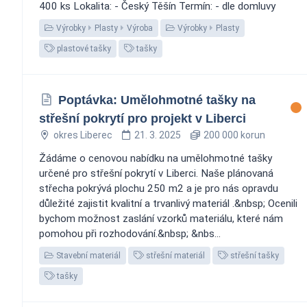
400 ks Lokalita: - Český Těšín Termín: - dle domluvy
Výrobky
Plasty
Výroba
Výrobky
Plasty
plastové tašky
tašky
Poptávka: Umělohmotné tašky na
střešní pokrytí pro projekt v Liberci
okres Liberec
21. 3. 2025
200 000 korun
Žádáme o cenovou nabídku na umělohmotné tašky
určené pro střešní pokrytí v Liberci. Naše plánovaná
střecha pokrývá plochu 250 m2 a je pro nás opravdu
důležité zajistit kvalitní a trvanlivý materiál .&nbsp; Ocenili
bychom možnost zaslání vzorků materiálu, které nám
pomohou při rozhodování.&nbsp; &nbs...
Stavební materiál
střešní materiál
střešní tašky
tašky