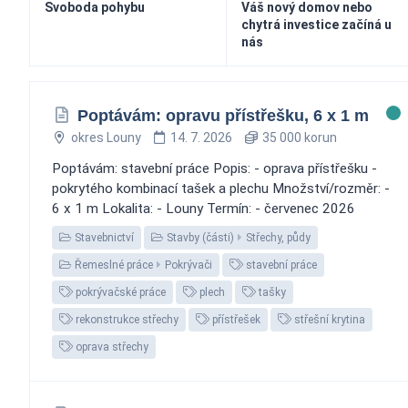
Svoboda pohybu
Váš nový domov nebo
chytrá investice začíná u
nás
Poptávám: opravu přístřešku, 6 x 1 m
okres Louny
14. 7. 2026
35 000 korun
Poptávám: stavební práce Popis: - oprava přístřešku -
pokrytého kombinací tašek a plechu Množství/rozměr: -
6 x 1 m Lokalita: - Louny Termín: - červenec 2026
Stavebnictví
Stavby (části)
Střechy, půdy
Řemeslné práce
Pokrývači
stavební práce
pokrývačské práce
plech
tašky
rekonstrukce střechy
přístřešek
střešní krytina
oprava střechy