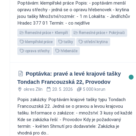
Poptávám: klempířské práce Popis: - poptávám menší
opravu střechy - jedná se o opravu hřebenovek - krytina
jsou tašky Množství/rozměr: - 1 m Lokalita: - Jindřichův
Hradec 377 01 Termín: - co nejdříve
Řemeslné práce
Klempíři
Řemeslné práce
Pokrývači
klempířské práce
tašky
střešní krytina
oprava střechy
hřebenáče
Poptávka: pravé a levé krajové tašky
Tondach Francouzská 22, Provodov
okres Zlín
20. 5. 2026
5 000 korun
Popis zakázky: Poptávám krajové tašky typu Tondach
Francouzská 22. Jedná se o pravou a levou krajovou
tašku. Informace o zakázce: - množství: 3 kusy od každé
Kde se zakázka řeší: - Provodov Kdy je požadovaný
termín: - květen Shrnutí pro dodavatele: Zakázka je
vhodná pro do...