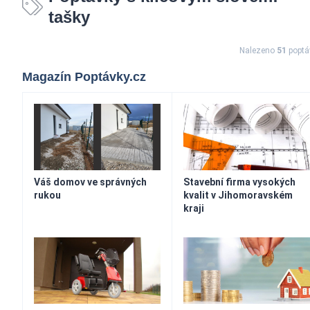
tašky
Nalezeno
51
poptá
Magazín Poptávky.cz
Váš domov ve správných
Stavební firma vysokých
rukou
kvalit v Jihomoravském
kraji