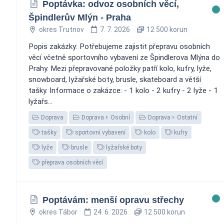
Poptávka: odvoz osobních věcí,
Špindlerův Mlýn - Praha
okres Trutnov
7. 7. 2026
12 500 korun
Popis zakázky: Potřebujeme zajistit přepravu osobních
věcí včetně sportovního vybavení ze Špindlerova Mlýna do
Prahy. Mezi přepravované položky patří kolo, kufry, lyže,
snowboard, lyžařské boty, brusle, skateboard a větší
tašky. Informace o zakázce: - 1 kolo - 2 kufry - 2 lyže - 1
lyžařs...
Doprava
Doprava
Osobní
Doprava
Ostatní
tašky
sportovní vybavení
kolo
kufry
lyže
brusle
lyžařské boty
přeprava osobních věcí
Poptávám: menší opravu střechy
okres Tábor
24. 6. 2026
12 500 korun