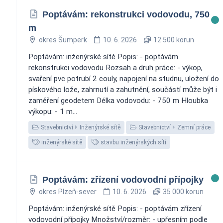
Poptávám: rekonstrukci vodovodu, 750
m
okres Šumperk
10. 6. 2026
12 500 korun
Poptávám: inženýrské sítě Popis: - poptávám
rekonstrukci vodovodu Rozsah a druh práce: - výkop,
svaření pvc potrubí 2 couly, napojení na studnu, uložení do
pískového lože, zahrnutí a zahutnění, součástí může být i
zaměření geodetem Délka vodovodu: - 750 m Hloubka
výkopu: - 1 m...
Stavebnictví
Inženýrské sítě
Stavebnictví
Zemní práce
inženýrské sítě
stavbu inženýrských sítí
Poptávám: zřízení vodovodní přípojky
okres Plzeň-sever
10. 6. 2026
35 000 korun
Poptávám: inženýrské sítě Popis: - poptávám zřízení
vodovodní přípojky Množství/rozměr: - upřesním podle