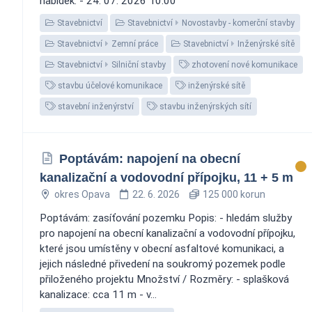
nabídek: - 24. 07. 2026 10:00
Stavebnictví
Stavebnictví
Novostavby - komerční stavby
Stavebnictví
Zemní práce
Stavebnictví
Inženýrské sítě
Stavebnictví
Silniční stavby
zhotovení nové komunikace
stavbu účelové komunikace
inženýrské sítě
stavební inženýrství
stavbu inženýrských sítí
Poptávám: napojení na obecní
kanalizační a vodovodní přípojku, 11 + 5 m
okres Opava
22. 6. 2026
125 000 korun
Poptávám: zasíťování pozemku Popis: - hledám služby
pro napojení na obecní kanalizační a vodovodní přípojku,
které jsou umístěny v obecní asfaltové komunikaci, a
jejich následné přivedení na soukromý pozemek podle
přiloženého projektu Množství / Rozměry: - splašková
kanalizace: cca 11 m - v...