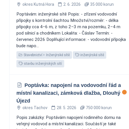
okres Kutná Hora
2. 6. 2026
35 000 korun
Poptávám: inženýrské sítě Popis: - zřízení vodovodní
přípojky s kontrolní šachtou Množství/rozměr: - délka
přípojky cca 4–6 m, z toho 2–3 m na pozemku, 2–4 m
pod silnicí a chodníkem Lokalita: - Čáslav Termín: -
červenec 2026 Doplňující informace: - vodovodní přípojka
bude napo...
Stavebnictví
Inženýrské sítě
inženýrské sítě
stavbu inženýrských sítí
Poptávka: napojení na vodovodní řád a
místní kanalizaci, zámková dlažba, Dlouhý
Újezd
okres Tachov
28. 5. 2026
750 000 korun
Popis zakázky: Poptávám napojení rodinného domu na
veřejný vodovod a místní kanalizaci. Součástí je také