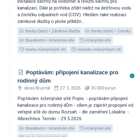
instalace šachty na vodoměr a revizní šachtu pro
kanalizaci. Dále je potřeba zřídit nádrž na dešťovou vodu
a čističku odpadních vod (COV). Hledám také realizaci
zámkové dlažby o ploše přibližn...
Stavby (části)
Zámková dlažba
Stavby (části)
Čističky
Stavebnictví
Inženýrské sítě
inženýrské sítě
stavbu inženýrských sítí
výstavbu inženýrských sítí
Poptávám: připojení kanalizace pro
rodinný dům
okres Bruntál
27. 5. 2026
35 000 korun
Poptávám: inženýrské sítě Popis: - poptávám připojení
kanalizace pro rodinný dům - cílem je zajistit propojení od
veřejné sítě do domu Rozsah: - dle zaměření Lokalita: -
Albrechtice Termín: - 29.5.2026
Stavebnictví
Inženýrské sítě
inženýrské sítě