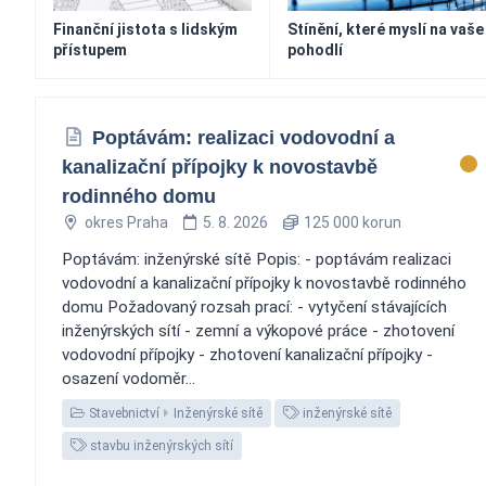
Finanční jistota s lidským
Stínění, které myslí na vaše
přístupem
pohodlí
Poptávám: realizaci vodovodní a
kanalizační přípojky k novostavbě
rodinného domu
okres Praha
5. 8. 2026
125 000 korun
Poptávám: inženýrské sítě Popis: - poptávám realizaci
vodovodní a kanalizační přípojky k novostavbě rodinného
domu Požadovaný rozsah prací: - vytyčení stávajících
inženýrských sítí - zemní a výkopové práce - zhotovení
vodovodní přípojky - zhotovení kanalizační přípojky -
osazení vodoměr...
Stavebnictví
Inženýrské sítě
inženýrské sítě
stavbu inženýrských sítí