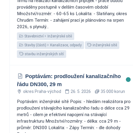
firmu na realizaci kanalizačních přípojek - práce budou
prováděny postupně v delším časovém období
Množství/rozměr: - 60-65 ks Lokalita: - Slatiňany, okres
Chrudim Termín: - zahájení prací je plánováno na srpen
2026, s plynulý...
Stavebnictví
Inženýrské sítě
Stavby (části)
Kanalizace, odpady
inženýrské sítě
stavbu inženýrských sítí
Poptávám: prodloužení kanalizačního
řádu DN300, 29 m
okres Praha-východ
26. 5. 2026
35 000 korun
Poptávám: inženýrské sítě Popis: - hledám realizátora pro
prodloužení stávajícího kanalizačního řadu o délce cca 29
metrů - cílem je efektivní napojení na stávající
infrastrukturu Množství/rozměry: - délka: cca 29 m -
průměr: DN300 Lokalita: - Zápy Termín: - dle dohody