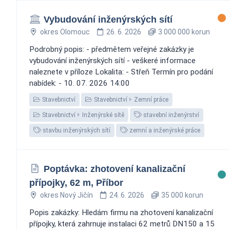
Vybudování inženýrských sítí
okres Olomouc
26. 6. 2026
3 000 000 korun
Podrobný popis: - předmětem veřejné zakázky je
vybudování inženýrských sítí - veškeré informace
naleznete v příloze Lokalita: - Střeň Termín pro podání
nabídek: - 10. 07. 2026 14:00
Stavebnictví
Stavebnictví
Zemní práce
Stavebnictví
Inženýrské sítě
stavební inženýrství
stavbu inženýrských sítí
zemní a inženýrské práce
Poptávka: zhotovení kanalizační
přípojky, 62 m, Příbor
okres Nový Jičín
24. 6. 2026
35 000 korun
Popis zakázky: Hledám firmu na zhotovení kanalizační
přípojky, která zahrnuje instalaci 62 metrů DN150 a 15