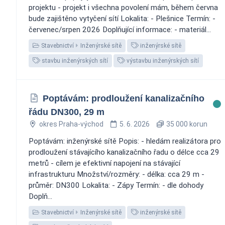
projektu - projekt i všechna povolení mám, během června
bude zajištěno vytyčení sítí Lokalita: - Plešnice Termín: -
červenec/srpen 2026 Doplňující informace: - materiál...
Stavebnictví
Inženýrské sítě
inženýrské sítě
stavbu inženýrských sítí
výstavbu inženýrských sítí
Poptávám: prodloužení kanalizačního
řádu DN300, 29 m
okres Praha-východ
5. 6. 2026
35 000 korun
Poptávám: inženýrské sítě Popis: - hledám realizátora pro
prodloužení stávajícího kanalizačního řadu o délce cca 29
metrů - cílem je efektivní napojení na stávající
infrastrukturu Množství/rozměry: - délka: cca 29 m -
průměr: DN300 Lokalita: - Zápy Termín: - dle dohody
Doplň...
Stavebnictví
Inženýrské sítě
inženýrské sítě