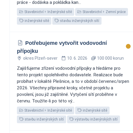
práce - dodávka a pokládka kan...
Stavebnictví
Inženýrské sítě
Stavebnictví
Zemní práce
inženýrské sítě
stavbu inženýrských sítí
Potřebujeme vytvořit vodovodní
přípojku
okres Plzeň-sever
10. 6. 2026
100 000 korun
Zajišťujeme zřízení vodovodní přípojky a hledáme pro
tento projekt spolehlivého dodavatele. Realizace bude
probíhat v lokalitě Plešnice, a to v období červenec/srpen
2026. Všechny přípravné kroky, včetně projektu a
povolení, jsou již zajištěné. Vytyčení sítí proběhne v
červnu. Toužíte-li po této vý...
Stavebnictví
Inženýrské sítě
inženýrské sítě
stavbu inženýrských sítí
výstavbu inženýrských sítí