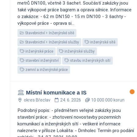
metrů DN100, včetně 3 šachet. Součástí zakázky jsou
také výkopové práce bagrem a oprava silnice. Informace
o zakázce: - 62 m DN150 - 15 m DN100 - 3 šachty -
výkopové práce - oprava si...
Stavebnictví
Inženýrské sítě
Stavebnictví
Inženýrské služby
inženýrské sítě
inženýrské práce
inženýrské služby
stavební inženýrství
stavbu inženýrských sítí
zemní a inženýrské práce
Místní komunikace a IS
okres Břeclav
24. 6. 2026
10 000 000 korun
Podrobný popis: - předmětem veřejné zakázky jsou
stavební práce: - zhotovení novostavby pozemních
komunikací a inženýrských sítí - veškeré informace
naleznete v příloze Lokalita: - Drnholec Termín pro podání