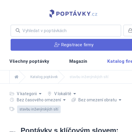
Registrace firmy
Všechny poptávky
Magazín
Katalog fi
Katalog poptávek
stavbu inženýrských sítí
V kategorii
V lokalitě
Bez časového omezení
Bez omezení obratu
stavbu inženýrských sítí
Poptávky s klíčovým slovem: