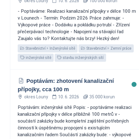
okres Louny
10. 6. 2026
100 000 korun
- Poptáváme: Realizaci kanalizační přípojky v délce 100 m
v Lounech - Termín: Podzim 2026 Práce zahrnuje: -
Výkopové práce - Dodávku a pokládku potrubí - Zřízení
přečerpávací technologie - Napojení na stávající řad
Zaujalo vás to? Kontaktujte nás brzy! Hezký den!
Stavebnictví
Inženýrské sítě
Stavebnictví
Zemní práce
inženýrské sítě
stavbu inženýrských sítí
Poptávám: zhotovení kanalizační
přípojky, cca 100 m
okres Louny
10. 6. 2026
35 000 korun
Poptávám: inženýrské sítě Popis: - poptáváme realizaci
kanalizační přípojky v délce přibližně 100 metrů v -
součástí zakázky bude kompletní zajištění potřebných
činností k úspěšnému propojení s existujícím
kanalizačním řadem Součástí zakázky bude: - výkopové