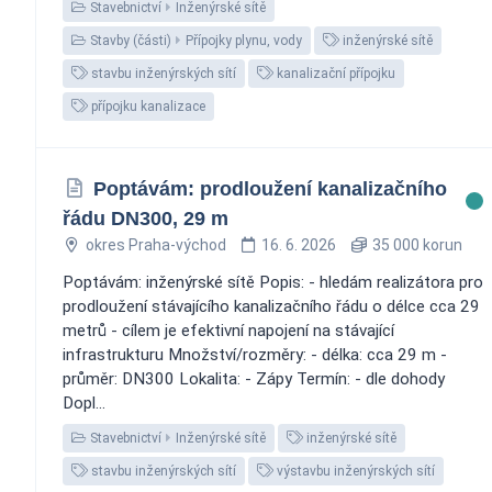
Stavebnictví
Inženýrské sítě
Stavby (části)
Přípojky plynu, vody
inženýrské sítě
stavbu inženýrských sítí
kanalizační přípojku
přípojku kanalizace
Poptávám: prodloužení kanalizačního
řádu DN300, 29 m
okres Praha-východ
16. 6. 2026
35 000 korun
Poptávám: inženýrské sítě Popis: - hledám realizátora pro
prodloužení stávajícího kanalizačního řádu o délce cca 29
metrů - cílem je efektivní napojení na stávající
infrastrukturu Množství/rozměry: - délka: cca 29 m -
průměr: DN300 Lokalita: - Zápy Termín: - dle dohody
Dopl...
Stavebnictví
Inženýrské sítě
inženýrské sítě
stavbu inženýrských sítí
výstavbu inženýrských sítí