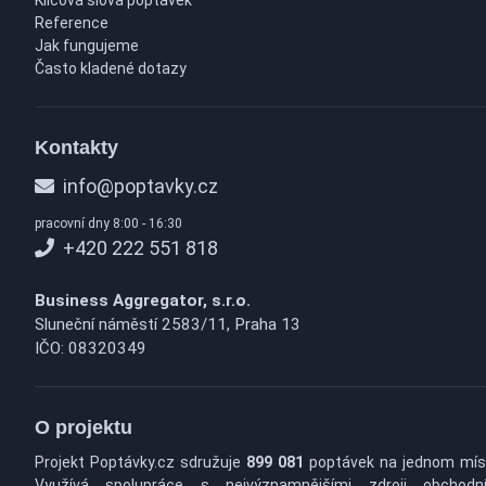
Klíčová slova poptávek
Reference
Jak fungujeme
Často kladené dotazy
Kontakty
info@poptavky.cz
pracovní dny 8:00 - 16:30
+420 222 551 818
Business Aggregator, s.r.o.
Sluneční náměstí 2583/11, Praha 13
IČO: 08320349
O projektu
Projekt Poptávky.cz sdružuje
899 081
poptávek na jednom mís
Využívá spolupráce s nejvýznamnějšími zdroji obchodn