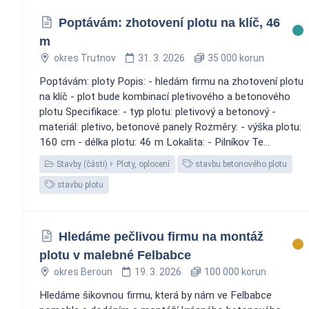
Poptávám: zhotovení plotu na klíč, 46
m
okres Trutnov
31. 3. 2026
35 000 korun
Poptávám: ploty Popis: - hledám firmu na zhotovení plotu
na klíč - plot bude kombinací pletivového a betonového
plotu Specifikace: - typ plotu: pletivový a betonový -
materiál: pletivo, betonové panely Rozměry: - výška plotu:
160 cm - délka plotu: 46 m Lokalita: - Pilníkov Te...
Stavby (části)
Ploty, oplocení
stavbu betonového plotu
stavbu plotu
Hledáme pečlivou firmu na montáž
plotu v malebné Felbabce
okres Beroun
19. 3. 2026
100 000 korun
Hledáme šikovnou firmu, která by nám ve Felbabce