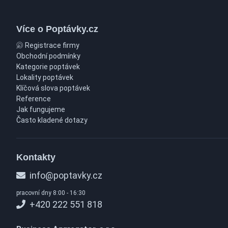
Více o Poptávky.cz
Registrace firmy
Obchodní podmínky
Kategorie poptávek
Lokality poptávek
Klíčová slova poptávek
Reference
Jak fungujeme
Často kladené dotazy
Kontakty
info@poptavky.cz
pracovní dny 8:00 - 16:30
+420 222 551 818