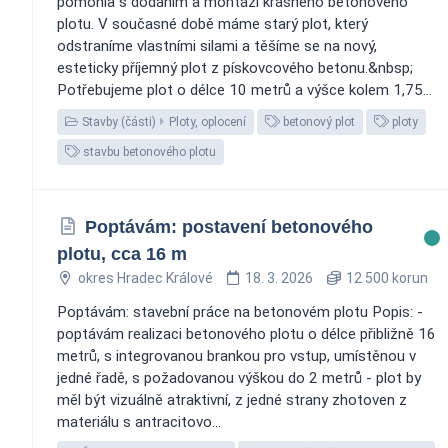
pomohla s dodáním a montáží krásného betonového
plotu. V současné době máme starý plot, který
odstraníme vlastními silami a těšíme se na nový,
esteticky příjemný plot z pískovcového betonu.&nbsp;
Potřebujeme plot o délce 10 metrů a výšce kolem 1,75...
Stavby (části)
Ploty, oplocení
betonový plot
ploty
stavbu betonového plotu
Poptávám: postavení betonového
plotu, cca 16 m
okres Hradec Králové
18. 3. 2026
12 500 korun
Poptávám: stavební práce na betonovém plotu Popis: -
poptávám realizaci betonového plotu o délce přibližně 16
metrů, s integrovanou brankou pro vstup, umístěnou v
jedné řadě, s požadovanou výškou do 2 metrů - plot by
měl být vizuálně atraktivní, z jedné strany zhotoven z
materiálu s antracitovo...