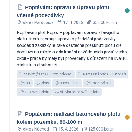
Poptávám: opravu a úpravu plotu
včetně podezdívky
okres Pardubice
17. 4. 2026
35 000 korun
Poptávám:plot Popis: - poptávám opravu stávajícího
plotu, která zahrnuje úpravu a předělání podezdívky -
součástí zakázky je také částečné přesunutí plotu dle
domluvy na místě a odstranění nežádoucích prvků v jeho
okolí - práce by měly být provedeny s důrazem na kvalitu,
stabilitu a dlouhou ži...
Stavby (části)
Ploty, oplocení
Řemeslné práce
Betonáři
plot
ploty
stavbu plotu
betonový plot
zhotovení plotu
stavbu betonového plotu
Poptávám: realizaci betonového plotu
kolem pozemku, 80-100 m
okres Náchod
15. 4. 2026
125 000 korun