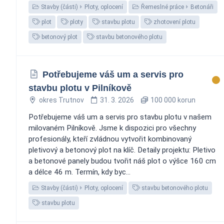
Stavby (části)
Ploty, oplocení
Řemeslné práce
Betonáři
plot
ploty
stavbu plotu
zhotovení plotu
betonový plot
stavbu betonového plotu
Potřebujeme váš um a servis pro
stavbu plotu v Pilníkově ️
okres Trutnov
31. 3. 2026
100 000 korun
Potřebujeme váš um a servis pro stavbu plotu v našem
milovaném Pilníkově. Jsme k dispozici pro všechny
profesionály, kteří zvládnou vytvořit kombinovaný
pletivový a betonový plot na klíč. Detaily projektu: Pletivo
a betonové panely budou tvořit náš plot o výšce 160 cm
a délce 46 m. Termín, kdy byc...
Stavby (části)
Ploty, oplocení
stavbu betonového plotu
stavbu plotu