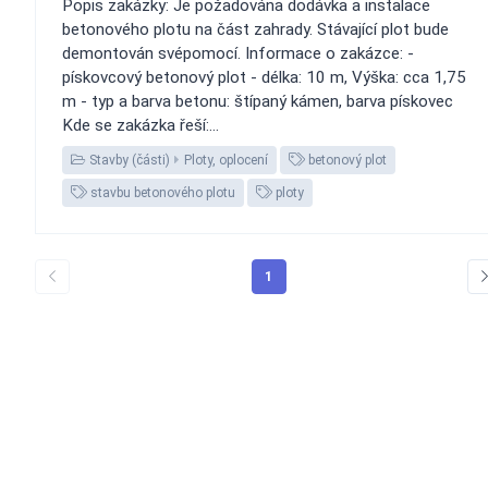
Popis zakázky: Je požadována dodávka a instalace
betonového plotu na část zahrady. Stávající plot bude
demontován svépomocí. Informace o zakázce: -
pískovcový betonový plot - délka: 10 m, Výška: cca 1,75
m - typ a barva betonu: štípaný kámen, barva pískovec
Kde se zakázka řeší:...
Stavby (části)
Ploty, oplocení
betonový plot
stavbu betonového plotu
ploty
1