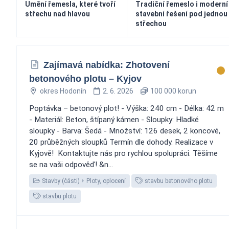
Umění řemesla, které tvoří
Tradiční řemeslo i moderní
střechu nad hlavou
stavební řešení pod jednou
střechou
Zajímavá nabídka: Zhotovení
betonového plotu – Kyjov
okres Hodonín
2. 6. 2026
100 000 korun
Poptávka – betonový plot! - Výška: 240 cm - Délka: 42 m
- Materiál: Beton, štípaný kámen - Sloupky: Hladké
sloupky - Barva: Šedá - Množství: 126 desek, 2 koncové,
20 průběžných sloupků Termín dle dohody. Realizace v
Kyjově! ️ Kontaktujte nás pro rychlou spolupráci. Těšíme
se na vaši odpověď! &n...
Stavby (části)
Ploty, oplocení
stavbu betonového plotu
stavbu plotu