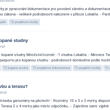
000 korun
zky je zpracování dokumentace pro povolení záměru a dokumentace 
o zákona - veškeré podrobnosti naleznete v příloze Lokalita: - Pardu
ojekt
projektové služby
kopané studny
run
t kopané studny Množství/rozměr: -1 studna Lokalita: - Mirovice Te
 pasportu pro kopanou studnu - podrobnosti domluvíme podle možn
kopaná studna
projektová dokumentace
projekční služby
bu a terasu? ️
orun
ýstavba garsoniéry na pilotech! - Rozměry: 10 x 5 x 3 metry, dispoz
 Terasa 2 x 4 metry jako místo odpočinku , - Zajistíme sami: výplně 