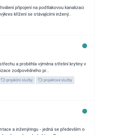
álení připojení na podtlakovou kanalizaci
res křížení se stávajícími inžený...
řechu a proběhla výměna střešní krytiny v
rizace zodpovědného pr...
projekční služby
projektové služby
tace a inženýringu - jedná se především o