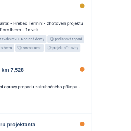
ita: - Hřebeč Termín: - zhotovení projektu
orotherm - 1x velk...
tavebnictví
Rodinné domy
podlahové topení
rotherm
novostavba
projekt přístavby
 km 7,528
ní opravy propadu zatrubněného příkopu -
ru projektanta