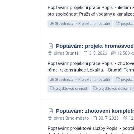
Poptávám: projekční práce Popis: -hledám z
pro společnost Pražské vodárny a kanalizace
Stavebnictví
Projektanti - ostatní
projekčn
Poptávám: projekt hromosvod
okres Bruntál
3. 8. 2026
12 500 k
Poptávám: projekční práce Popis: - zhotov
rámci rekonstrukce Lokalita: - Bruntál Termí
Stavebnictví
Projektanti - ostatní
projekčn
projektovou činnost
projektovou dokument
Poptávám: zhotovení kompletn
okres Brno-město
30. 7. 2026
12 
Poptávám: projektové služby Popis: - poptá