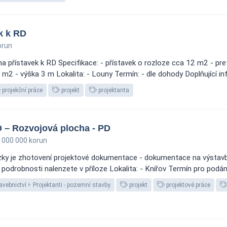
k k RD
orun
na přístavek k RD Specifikace: - přístavek o rozloze cca 12 m2 - pre
m2 - výška 3 m Lokalita: - Louny Termín: - dle dohody Doplňující inf
projekční práce
projekt
projektanta
D – Rozvojová plocha - PD
 000 000 korun
ky je zhotovení projektové dokumentace - dokumentace na výstavb
é podrobnosti nalenzete v příloze Lokalita: - Knířov Termín pro podá
avebnictví
Projektanti - pozemní stavby
projekt
projektové práce