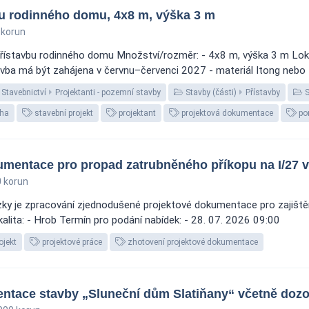
bu rodinného domu, 4x8 m, výška 3 m
 korun
přístavbu rodinného domu Množství/rozměr: - 4x8 m, výška 3 m Lokal
avba má být zahájena v červnu–červenci 2027 - materiál Itong nebo P
Stavebnictví
Projektanti - pozemní stavby
Stavby (části)
Přístavby
S
aha
stavební projekt
projektant
projektová dokumentace
po
mentace pro propad zatrubněného příkopu na I/27 v
 korun
ky je zpracování zjednodušené projektové dokumentace pro zajiště
alita: - Hrob Termín pro podání nabídek: - 28. 07. 2026 09:00
ojekt
projektové práce
zhotovení projektové dokumentace
ntace stavby „Sluneční dům Slatiňany“ včetně dozo