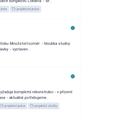
kce bungalovu Lokalita: - Br...
tanta
projektové práce
řítoku Množství/rozměr: - hloubka studny
vky: - vystaven...
yžaduje kompletní rekonstrukci - v přízemí
ase - aktuálně potřebujeme...
projekční práce
projekční služby