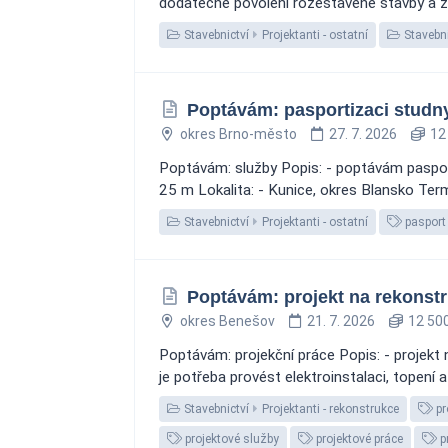
dodatečné povolení rozestavěné stavby a zís
Stavebnictví
Projektanti - ostatní
Stavebni
Poptávám: pasportizaci studn
okres Brno-město
27. 7. 2026
12 
Poptávám: služby Popis: - poptávám pasport
25 m Lokalita: - Kunice, okres Blansko Termí
Stavebnictví
Projektanti - ostatní
pasport
Poptávám: projekt na rekonst
okres Benešov
21. 7. 2026
12 500
Poptávám: projekční práce Popis: - projekt 
je potřeba provést elektroinstalaci, topení 
Stavebnictví
Projektanti - rekonstrukce
pr
projektové služby
projektové práce
p