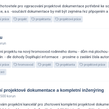
hotovitele pro vypracování projektové dokumentace potřebné ke schv
, a.s. -součástí dokumentace by měl být zejména řez připojením a výk
í práce
projekt
projektanta
projektové práce
u
orun
ení projektu na nový hromosvod rodinného domu - dům má plochou st
n: - dle dohody Doplňující informace: - prosíme o zaslání čísla auto
í práce
hromosvod
projekt
projektanta
projektové práce
aci
í projektové dokumentace a kompletní inženýring
500 korun
vám projekční kancelář pro zhotovení kompletní projektové dokumen