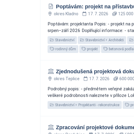
Poptávám: projekt na přístav
okres Kladno
17. 7. 2026
125 000
Poptávám: projektanta Popis: - projekt na 
srpen–září 2026 Doplňující informace: - st
Stavebnictví
Stavebnictví
Architekti
rodinný dům
projekt
betonová podl
Zjednodušená projektová doku
okres Teplice
17. 7. 2026
600 000
Podrobný popis: - předmětem veřejné zakáz
veškeré podrobnosti naleznete v příloze Lok
Stavebnictví
Projektanti - rekonstrukce
pr
Zpracování projektové dokume