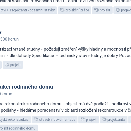
kání souhlasu stavebního úřadu - další fázi tvoří rozsáhlá rekonstru
ctví
Projektanti - pozemní stavby
projekční práce
projekt
projek
y
500 korun
izaci vrtané studny - požaduji změření výšky hladiny a mocnosti p
n: - dle dohody Specifikace: - technický stav studny je dobrý Požada
projekt
rukci rodinného domu
 korun
na rekonstrukci rodinného domu - objekt má dvě podlaží - podkroví v
a podlahy - hledáme poradenství v oblasti rozložení rekonstrukce v č
ojekt rekonstrukce
stavební dokumentace
projekt
projektanta
rojekt rodinného domu