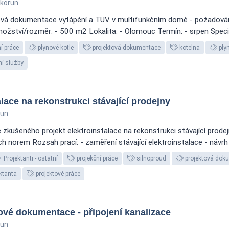
 korun
tová dokumentace vytápění a TUV v multifunkčním domě - požadován
žství/rozměr: - 500 m2 Lokalita: - Olomouc Termín: - srpen Specifik
í práce
plynové kotle
projektová dokumentace
kotelna
ply
ní služby
lace na rekonstrukci stávající prodejny
run
zkušeného projekt elektroinstalace na rekonstrukci stávající prodejn
norem Rozsah prací: - zaměření stávající elektroinstalace - návrh a
Projektanti - ostatní
projekční práce
silnoproud
projektová dok
ktanta
projektové práce
vé dokumentace - připojení kanalizace
run