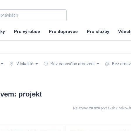
íky
Pro výrobce
Pro dopravce
Pro služby
Všech
V lokalitě
Bez časového omezení
Bez omeze
vem: projekt
Nalezeno
20 928
poptávek
v celkov