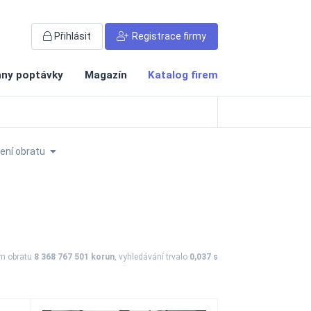
Přihlásit
Registrace firmy
ny poptávky
Magazín
Katalog firem
ní obratu
ém obratu
8 368 767 501 korun
, vyhledávání trvalo
0,037 s