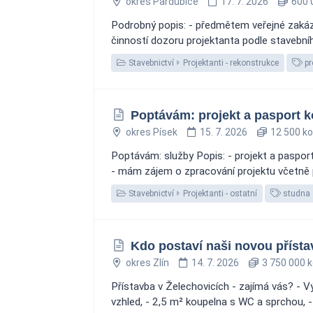
okres Pardubice
17. 7. 2026
600 
Podrobný popis: - předmětem veřejné zaká
činností dozoru projektanta podle stavebníh
Stavebnictví
Projektanti - rekonstrukce
pr
Poptávám: projekt a pasport 
okres Písek
15. 7. 2026
12 500 ko
Poptávám: služby Popis: - projekt a paspor
- mám zájem o zpracování projektu včetně
Stavebnictví
Projektanti - ostatní
studna
Kdo postaví naši novou přístav
okres Zlín
14. 7. 2026
3 750 000 k
Přístavba v Želechovicích - zajímá vás? - V
vzhled, - 2,5 m² koupelna s WC a sprchou, -