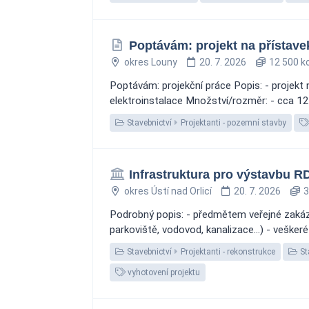
Poptávám: projekt na přístave
okres Louny
20. 7. 2026
12 500 k
Poptávám: projekční práce Popis: - projekt 
elektroinstalace Množství/rozměr: - cca 12 
Stavebnictví
Projektanti - pozemní stavby
Infrastruktura pro výstavbu R
okres Ústí nad Orlicí
20. 7. 2026
3
Podrobný popis: - předmětem veřejné zakáz
parkoviště, vodovod, kanalizace...) - vešker
Stavebnictví
Projektanti - rekonstrukce
St
vyhotovení projektu