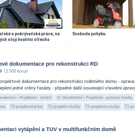
řské a pokrývačské práce, na
Svoboda pohybu
ých stojí kvalitní střecha
ové dokumentace pro rekonstrukci RD
12 500 korun
projektové dokumentace pro rekonstrukci rodinného domu - oprava a
lení jedné stěny fasády - případně další související stavební úpravy 
avebnictví
Projektanti - ostatní
Stavebnictví
Projektanti - pozemní stavby
nta
projektové práce
projekční služby
projektové služby
pro
entaci vytápění a TUV v multifunkčním domě