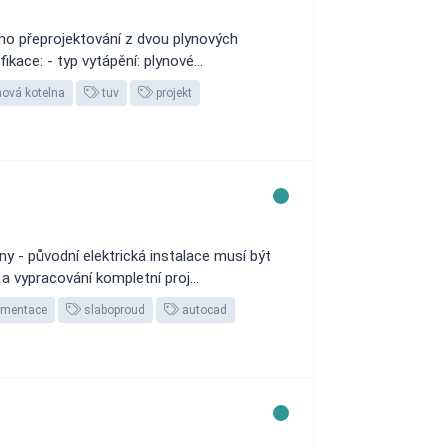
o přeprojektování z dvou plynových
ace: - typ vytápění: plynové...
nová kotelna
tuv
projekt
y - původní elektrická instalace musí být
 vypracování kompletní proj...
umentace
slaboproud
autocad