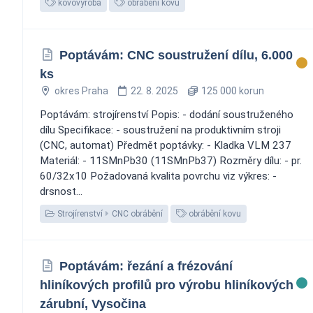
kovovýroba
obrábění kovu
Poptávám: CNC soustružení dílu, 6.000
ks
okres Praha
22. 8. 2025
125 000 korun
Poptávám: strojírenství Popis: - dodání soustruženého
dílu Specifikace: - soustružení na produktivním stroji
(CNC, automat) Předmět poptávky: - Kladka VLM 237
Materiál: - 11SMnPb30 (11SMnPb37) Rozměry dílu: - pr.
60/32x10 Požadovaná kvalita povrchu viz výkres: -
drsnost...
Strojírenství
CNC obrábění
obrábění kovu
Poptávám: řezání a frézování
hliníkových profilů pro výrobu hliníkových
zárubní, Vysočina