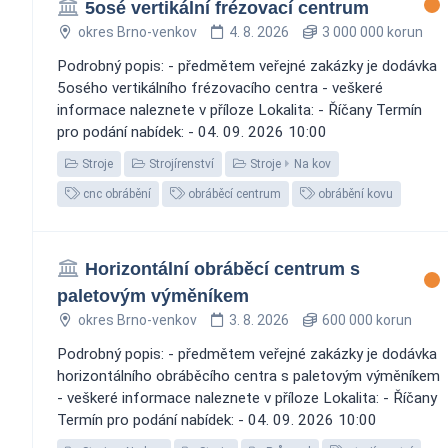
5osé vertikální frézovací centrum
okres Brno-venkov
4. 8. 2026
3 000 000 korun
Podrobný popis: - předmětem veřejné zakázky je dodávka
5osého vertikálního frézovacího centra - veškeré
informace naleznete v příloze Lokalita: - Říčany Termín
pro podání nabídek: - 04. 09. 2026 10:00
Stroje
Strojírenství
Stroje
Na kov
cnc obrábění
obráběcí centrum
obrábění kovu
Horizontální obráběcí centrum s
paletovým výměníkem
okres Brno-venkov
3. 8. 2026
600 000 korun
Podrobný popis: - předmětem veřejné zakázky je dodávka
horizontálního obráběcího centra s paletovým výměníkem
- veškeré informace naleznete v příloze Lokalita: - Říčany
Termín pro podání nabídek: - 04. 09. 2026 10:00