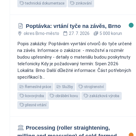
technická dokumentace
zinkování
Poptávka: vrtání tyče na závěs, Brno
okres Brno-město
27. 7. 2026
5 000 korun
Popis zakázky: Poptávám vyvrtání otvorů do tyče určené
na závěs. Informace o zakázce: - množství a rozměr
budou upřesněny - detaily o materiálu budou poskytnuty
telefonicky Kdy je požadovaný termín: Srpen 2026
Lokalita: Brno Další důležité informace: Část potřebných
specifikací b...
Řemeslné práce
Služby
strojírenství
kovovýroba
obrábění kovu
zakázková výroba
přesné vrtání
Processing (roller straightening,
milling and measuring) of cold-formed