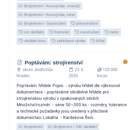
Strojírenství
Kovovýroba - montáž
Strojírenství
Kovovýroba, nerez
Strojírenství
Soustružení
potravinářství
cnc obrábění
frézování
soustružení
nerez
obrábění kovu
zakázková výroba
hřídel
Poptávám: strojírenství
okres Jindřichův
23. 6.
125 000
Hradec
2026
korun
Poptávám: hřídele Popis: - výrobu hřídelí dle výkresové
dokumentace - poptáváme obráběné hřídele pro
strojírenskou výrobu v opakovaných sériích
Množství/rozměr: - série 50–300 ks - rozměry, tolerance
a technické požadavky jsou uvedeny v přiložené
dokumentaci Lokalita: - Kardašova Řeči...
Strojírenství
Strojírenství
CNC obrábění