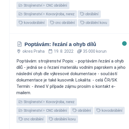
Strojírenství
CNC obrábění
Strojírenství
Kovovýroba, nerez
obrábění
kovoobrábění
cnc obrábění
obrábění kovu
Poptávám: řezání a ohyb dílů
okres Praha
19. 8. 2022
35 000 korun
Poptávám: strojírenství Popis: - poptávám řezání a ohyb
dílů - jedná se o řezaní materiálu vodním paprskem a jeho
následní ohyb dle výkresové dokumentace - součástí
dokumentace je také kusovník Lokalita: - celá ČR/SK
Termín: - ihned V případe zájmu prosím o kontakt e-
mailem.
Strojírenství
Kovovýroba, nerez
Strojírenství
CNC obrábění
obrábění
kovoobrábění
cnc obrábění
obrábění kovu