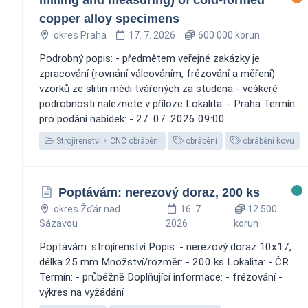
copper alloy specimens
okres Praha
17. 7. 2026
600 000 korun
Podrobný popis: - předmětem veřejné zakázky je
zpracování (rovnání válcováním, frézování a měření)
vzorků ze slitin mědi tvářených za studena - veškeré
podrobnosti naleznete v příloze Lokalita: - Praha Termín
pro podání nabídek: - 27. 07. 2026 09:00
Strojírenství
CNC obrábění
obrábění
obrábění kovu
Poptávám: nerezový doraz, 200 ks
okres Žďár nad
16. 7.
12 500
Sázavou
2026
korun
Poptávám: strojírenství Popis: - nerezový doraz 10x17,
délka 25 mm Množství/rozměr: - 200 ks Lokalita: - ČR
Termín: - průběžně Doplňující informace: - frézování -
výkres na vyžádání