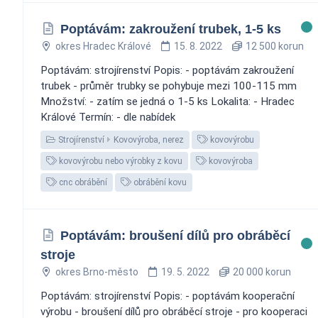
Poptávám: zakroužení trubek, 1-5 ks
okres Hradec Králové
15. 8. 2022
12 500 korun
Poptávám: strojírenství Popis: - poptávám zakroužení
trubek - průměr trubky se pohybuje mezi 100-115 mm
Množství: - zatím se jedná o 1-5 ks Lokalita: - Hradec
Králové Termín: - dle nabídek
Strojírenství
Kovovýroba, nerez
kovovýrobu
kovovýrobu nebo výrobky z kovu
kovovýroba
cnc obrábění
obrábění kovu
Poptávám: broušení dílů pro obráběcí
stroje
okres Brno-město
19. 5. 2022
20 000 korun
Poptávám: strojírenství Popis: - poptávám kooperační
výrobu - broušení dílů pro obráběcí stroje - pro kooperaci