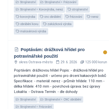
Strojírenství
Strojírenství
Frézování
Strojírenství
Kovovýroba, nerez
strojírenství
kovovýroba
cnc obrábění
frézování
nerez
obrábění kovu
zakázková výroba
malosériová výroba
Poptávám: drážková hřídel pro
potravinářské použití
okres Ostrava-město
29. 6. 2026
125 000 korun
Poptávám: drážkovou hřídel Popis: - drážková hřídel pro
potravinářské použití - určeno pro drcení kakaových bobů
Specifikace: - materiál: nerez - průměr hřídele: 110 mm -
délka hřídele: 410 mm - povrchová úprava: bez úpravy
Lokalita: - Ostrava Termín: - dle dohody
Strojírenství
Strojírenství
CNC obrábění
Strojírenství
Frézování