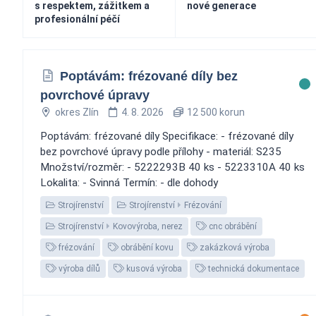
s respektem, zážitkem a
nové generace
profesionální péčí
Poptávám: frézované díly bez
povrchové úpravy
okres Zlín
4. 8. 2026
12 500 korun
Poptávám: frézované díly Specifikace: - frézované díly
bez povrchové úpravy podle přílohy - materiál: S235
Množství/rozměr: - 5222293B 40 ks - 5223310A 40 ks
Lokalita: - Svinná Termín: - dle dohody
Strojírenství
Strojírenství
Frézování
Strojírenství
Kovovýroba, nerez
cnc obrábění
frézování
obrábění kovu
zakázková výroba
výroba dílů
kusová výroba
technická dokumentace