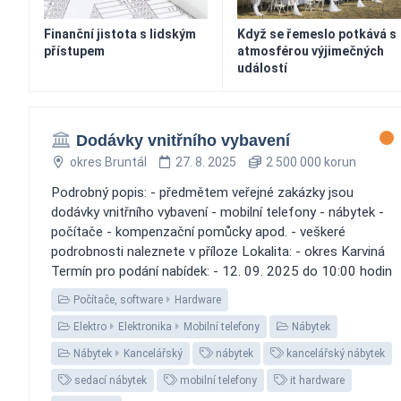
Finanční jistota s lidským
Když se řemeslo potkává s
přístupem
atmosférou výjimečných
událostí
Dodávky vnitřního vybavení
okres Bruntál
27. 8. 2025
2 500 000 korun
Podrobný popis: - předmětem veřejné zakázky jsou
dodávky vnitřního vybavení - mobilní telefony - nábytek -
počítače - kompenzační pomůcky apod. - veškeré
podrobnosti naleznete v příloze Lokalita: - okres Karviná
Termín pro podání nabídek: - 12. 09. 2025 do 10:00 hodin
Počítače, software
Hardware
Elektro
Elektronika
Mobilní telefony
Nábytek
Nábytek
Kancelářský
nábytek
kancelářský nábytek
sedací nábytek
mobilní telefony
it hardware