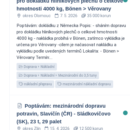
pro dokládku hliníkových plechů o celkové
hmotnosti 4000 kg, Bönen > Věrovany
okres Olomouc
7. 5. 2026
35 000 korun
Poptávám: dokládku z Německa Popis: - sháním dopravu
pro dokládku hliníkových plechů o celkové hmotnosti
4000 kg - nakládka probíhá v Bönen, zatímco vykládka je
určena pro Věrovany -cílem je načasovat nakládku a
vykládku podle uvedených termínů Lokalita: - Bönen >
Věrovany Termín:...
Doprava
Nákladní
Doprava
Nákladní
Mezinárodní do 3,5 tuny
nákladní přepravu
mezinárodní nákladní dopravu
Poptávám: mezinárodní dopravu
potravin, Slavičín (ČR) - Sládkovičovo
(SK), 23 t, 29 palet
okres Zlín
15. 4. 2026
12 500 korun