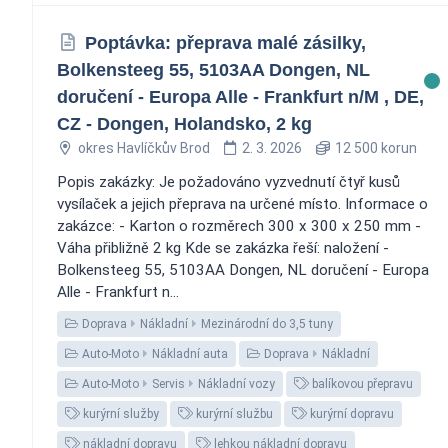
Poptávka: přeprava malé zásilky,
Bolkensteeg 55, 5103AA Dongen, NL
doručení - Europa Alle - Frankfurt n/M , DE,
CZ - Dongen, Holandsko, 2 kg
okres Havlíčkův Brod
2. 3. 2026
12 500 korun
Popis zakázky: Je požadováno vyzvednutí čtyř kusů
vysílaček a jejich přeprava na určené místo. Informace o
zakázce: - Karton o rozměrech 300 x 300 x 250 mm -
Váha přibližně 2 kg Kde se zakázka řeší: naložení -
Bolkensteeg 55, 5103AA Dongen, NL doručení - Europa
Alle - Frankfurt n...
Doprava
Nákladní
Mezinárodní do 3,5 tuny
Auto-Moto
Nákladní auta
Doprava
Nákladní
Auto-Moto
Servis
Nákladní vozy
balíkovou přepravu
kurýrní služby
kurýrní službu
kurýrní dopravu
nákladní dopravu
lehkou nákladní dopravu