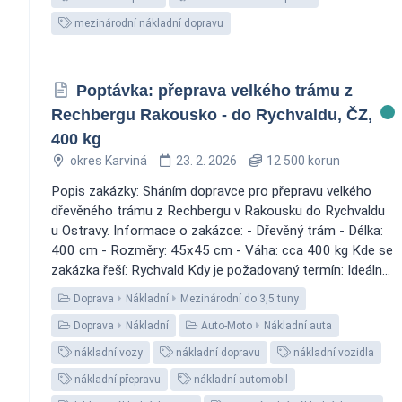
mezinárodní nákladní dopravu
Poptávka: přeprava velkého trámu z
Rechbergu Rakousko - do Rychvaldu, ČZ,
400 kg
okres Karviná
23. 2. 2026
12 500 korun
Popis zakázky: Sháním dopravce pro přepravu velkého
dřevěného trámu z Rechbergu v Rakousku do Rychvaldu
u Ostravy. Informace o zakázce: - Dřevěný trám - Délka:
400 cm - Rozměry: 45x45 cm - Váha: cca 400 kg Kde se
zakázka řeší: Rychvald Kdy je požadovaný termín: Ideáln...
Doprava
Nákladní
Mezinárodní do 3,5 tuny
Doprava
Nákladní
Auto-Moto
Nákladní auta
nákladní vozy
nákladní dopravu
nákladní vozidla
nákladní přepravu
nákladní automobil