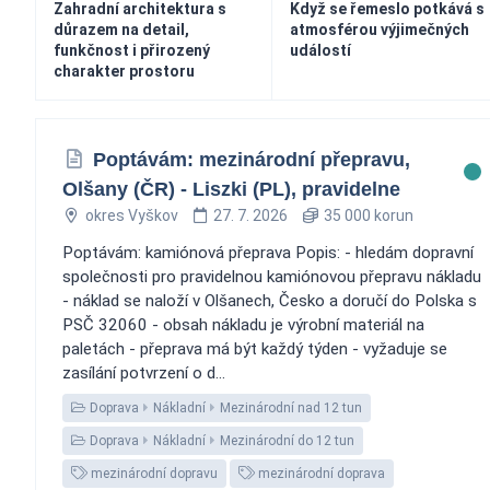
Zahradní architektura s
Když se řemeslo potkává s
důrazem na detail,
atmosférou výjimečných
funkčnost i přirozený
událostí
charakter prostoru
Poptávám: mezinárodní přepravu,
Olšany (ČR) - Liszki (PL), pravidelne
okres Vyškov
27. 7. 2026
35 000 korun
Poptávám: kamiónová přeprava Popis: - hledám dopravní
společnosti pro pravidelnou kamiónovou přepravu nákladu
- náklad se naloží v Olšanech, Česko a doručí do Polska s
PSČ 32060 - obsah nákladu je výrobní materiál na
paletách - přeprava má být každý týden - vyžaduje se
zasílání potvrzení o d...
Doprava
Nákladní
Mezinárodní nad 12 tun
Doprava
Nákladní
Mezinárodní do 12 tun
mezinárodní dopravu
mezinárodní doprava