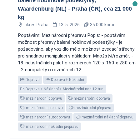
balené hoblinové podestýlky,
Waardenburg (NL) - Praha (ČR), cca 21 000
kg
okres Praha
13. 5. 2026
35 000 korun
Poptávám: Mezinárodní přepravu Popis: - poptávám
možnost přepravy balené hoblinové podestýlky - je
požadováno, aby vozidlo mělo možnost zvedací střechy
pro snadnou manipulaci s nákladem Množství/rozměr: -
18 industriálních palet o rozměrech 120 x 160 x 280 cm
- 2 europalety o rozměrech 12...
Doprava
Doprava
Nákladní
Doprava
Nákladní
Mezinárodní nad 12 tun
mezinárodní dopravu
mezinárodní doprava
mezinárodní přepravu
mezinárodní přeprava
mezinárodní autodopravu
mezinárodní nákladní dopravu
mezinárodní nákladní přepravu