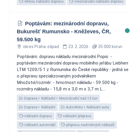
lehkou nákladní dopravu
mezinárodní nákladní dopravu
Poptávám: mezinárodní dopravu,
Bukurešť Rumunsko - Kněževes, ČR,
59.500 kg
okres Praha-západ
23. 2. 2026
35 000 korun
Poptávám: dopravu nákladu mezinárodní Popis: -
poptávám mezinárodní dopravu mobilního jeřábu Liebherr
LTM 1200/5.1 z Rumunska do České republiky - jedná se
o přepravu specializovaným podvalníkem
Množství/rozměr: - hmotnost nákladu - 59.500 kg -
rozměry nákladu - 15,8 m x 3,0 m x 3,7 m L...
Doprava
Nákladní
Mezinárodní nad 12 tun
Doprava
Nákladní
Auto-Moto
Nákladní auta
nákladní dopravu
nákladní přepravu
nákladní automobil
přepravu nadměrných nákladů